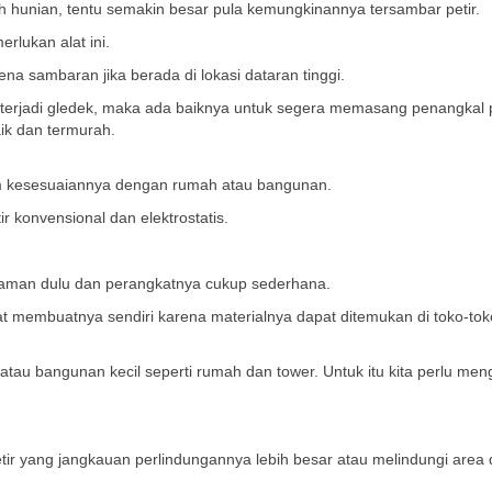
ah hunian, tentu semakin besar pula kemungkinannya tersambar petir.
rlukan alat ini.
ena sambaran jika berada di lokasi dataran tinggi.
erjadi gledek, maka ada baiknya untuk segera memasang penangkal p
aik dan termurah.
am kesesuaiannya dengan rumah atau bangunan.
ir konvensional dan elektrostatis.
 zaman dulu dan perangkatnya cukup sederhana.
at membuatnya sendiri karena materialnya dapat ditemukan di toko-tok
an atau bangunan kecil seperti rumah dan tower. Untuk itu kita perlu men
 petir yang jangkauan perlindungannya lebih besar atau melindungi area