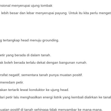
sional menyerupai ujung tombak
lebih besar dan lebar menyerupai payung. Untuk itu kita perlu menget
ng tertangkap head menuju grounding.
ir yang berada di dalam tanah.
ak boleh berada terlalu dekat dengan bangunan rumah.
ifat negatif, sementara tanah punya muatan positif.
 meredam petir.
akan tertarik lewat konduktor ke ujung head.
i petir lalu menghasilkan energi listrik yang kembali dialirkan ke tana
 muatan positif di tanah sehingga tidak menyambar ke mana-mana.