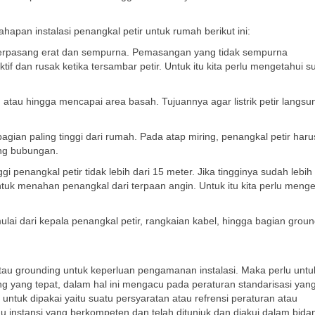
apan instalasi penangkal petir untuk rumah berikut ini:
 terpasang erat dan sempurna. Pemasangan yang tidak sempurna
if dan rusak ketika tersambar petir. Untuk itu kita perlu mengetahui su
tau hingga mencapai area basah. Tujuannya agar listrik petir langsu
gian paling tinggi dari rumah. Pada atap miring, penangkal petir haru
ung bubungan.
i penangkal petir tidak lebih dari 15 meter. Jika tingginya sudah lebih 
tuk menahan penangkal dari terpaan angin. Untuk itu kita perlu menge
lai dari kepala penangkal petir, rangkaian kabel, hingga bagian groun
 grounding untuk keperluan pengamanan instalasi. Maka perlu untu
g yang tepat, dalam hal ini mengacu pada peraturan standarisasi yan
untuk dipakai yaitu suatu persyaratan atau refrensi peraturan atau
u instansi yang berkompeten dan telah ditunjuk dan diakui dalam bida