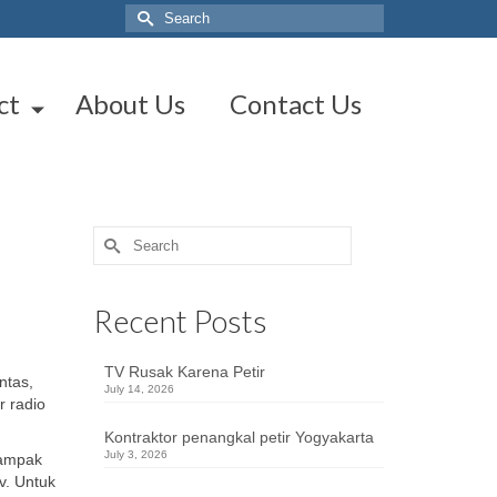
Search
for:
ct
About Us
Contact Us
Search
for:
Recent Posts
TV Rusak Karena Petir
ntas,
July 14, 2026
r radio
Kontraktor penangkal petir Yogyakarta
July 3, 2026
dampak
v. Untuk