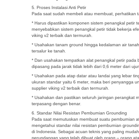
5. Proses Instalasi Anti Petir
Pada saat sudah membeli atau membuat, perhatikan tah
* Harus dipastikan komponen sistem penangkal petir
menyebabkan sistem penangkal petir tidak bekerja efekt
viking v2 terbaik dan termurah.
* Usahakan tanam ground hingga kedalaman air tanah a
tersalur ke tanah.
* Dan usahakan tempatkan alat penangkal petir pada ba
dipasang pada jarak tidak lebih dari 0,6 meter dari uj
* Usahakan pada atap datar atau landai yang lebar tingg
ukuran standar yaitu 6 meter, maka beri penyangga un
supplier viking v2 terbaik dan termurah.
* Usahakan dan pastikan seluruh jaringan perangkat mu
terpasang dengan benar.
6. Standar Nilai Resistan Pembumian Grounding
Pada saat memutuskan membuat suatu pembumian atau
mengetahui standar nilai resistan pembumian groundin
di Indonesia. Sebagai acuan teknis yang paling mudah 
perundangan yang telah dibuat oleh orang – orang ata