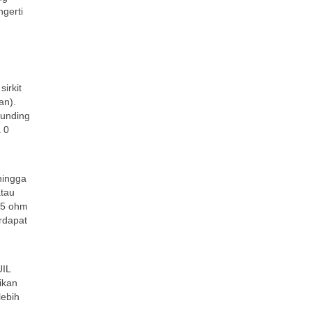
ngerti
irkit
an).
ounding
a 0
hingga
atau
– 5 ohm
erdapat
UIL
ikan
lebih