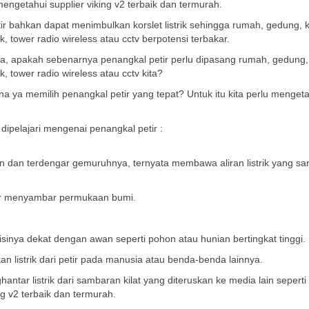
 mengetahui supplier viking v2 terbaik dan termurah.
ir bahkan dapat menimbulkan korslet listrik sehingga rumah, gedung, k
, tower radio wireless atau cctv berpotensi terbakar.
, apakah sebenarnya penangkal petir perlu dipasang rumah, gedung, 
, tower radio wireless atau cctv kita?
a ya memilih penangkal petir yang tepat? Untuk itu kita perlu menget
dipelajari mengenai penangkal petir :
latan dan terdengar gemuruhnya, ternyata membawa aliran listrik yang sa
etir menyambar permukaan bumi.
nya dekat dengan awan seperti pohon atau hunian bertingkat tinggi.
n listrik dari petir pada manusia atau benda-benda lainnya.
ntar listrik dari sambaran kilat yang diteruskan ke media lain seperti
ng v2 terbaik dan termurah.