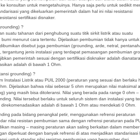
 ke konsultan untuk mengetahuinya. Hanya saja perlu untuk sedikit me
ndarisasi yang dikeluarkan pemerintah dalam hal ini nilai resistansi
stansi sertifikasi disnaker.
grounding) ?
 suatu tahanan dari penghubung suatu titik sirkit listrik atau suatu
n bumi menurut cara tertentu. Dijelaskan pembumian tidak hanya untuk s
ang dibumikan disebut juga pembumian (grounding, arde, netral, pentanah
, tergantung jenis instalasi yang terdapat pemasangan pembumian gr
jibkan pemerintah sesuai dengan sertifikasi disknaker adalah dianatar
asikan adalah di bawah 1 Ohm.
tansi grounding) ?
Instalasi Listrik atau PUIL 2000 (peraturan yang sesuai dan berlaku 
 ohm. Dijelaskan bahwa nilai sebesar 5 ohm merupakan nilai maksimal 
ing) yang masih bisa ditoleransi. Nilai yang berada pada range 0 ohm 
ding. Nilai tersebut berlaku untuk seluruh sistem dan instalasi yang t
ng direkomenadasikan adalah di bawah 1 Ohm atau mendekati 0 Ohm.
nding pada bidang penangkal petir, menggunakan refrensi peraturan
ndar nilai resistan pembumian sama dengan refrensi peraturan pada P
dikan masing – masing peraturan akan saling berkaitan dalam member
an diperkuat dengan banyak refrensi di atas menjadikan standarisasi 
ensi untuk standar nilai resistan pembumian yang bersumber dari