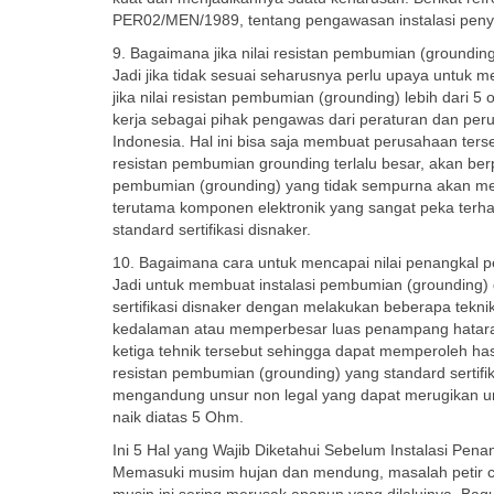
PER02/MEN/1989, tentang pengawasan instalasi penyalur
9. Bagaimana jika nilai resistan pembumian (grounding)
Jadi jika tidak sesuai seharusnya perlu upaya untuk 
jika nilai resistan pembumian (grounding) lebih dar
kerja sebagai pihak pengawas dari peraturan dan perund
Indonesia. Hal ini bisa saja membuat perusahaan tersebu
resistan pembumian grounding terlalu besar, akan ber
pembumian (grounding) yang tidak sempurna akan m
terutama komponen elektronik yang sangat peka terha
standard sertifikasi disnaker.
10. Bagaimana cara untuk mencapai nilai penangkal pe
Jadi untuk membuat instalasi pembumian (grounding) 
sertifikasi disnaker dengan melakukan beberapa tekn
kedalaman atau memperbesar luas penampang hataran
ketiga tehnik tersebut sehingga dapat memperoleh has
resistan pembumian (grounding) yang standard sertifik
mengandung unsur non legal yang dapat merugikan unt
naik diatas 5 Ohm.
Ini 5 Hal yang Wajib Diketahui Sebelum Instalasi Penan
Memasuki musim hujan dan mendung, masalah petir c