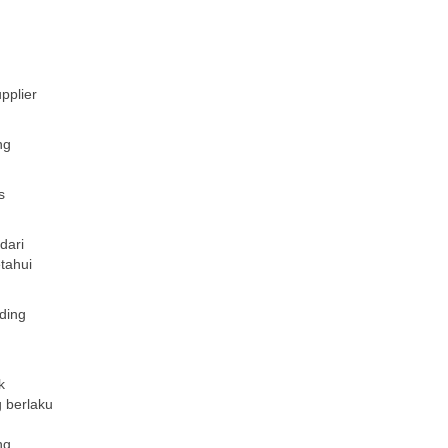
pplier
ng
s
dari
tahui
ding
k
g berlaku
ng