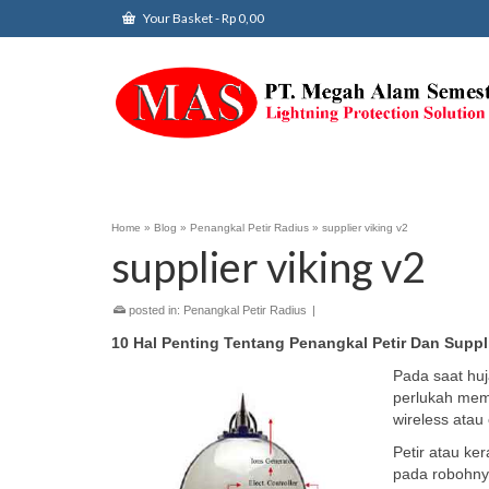
Your Basket
-
Rp
0,00
Home
»
Blog
»
Penangkal Petir Radius
»
supplier viking v2
supplier viking v2
posted in:
Penangkal Petir Radius
|
10 Hal Penting Tentang Penangkal Petir Dan Suppl
Pada saat huj
perlukah mema
wireless atau 
Petir atau ke
pada robohnya