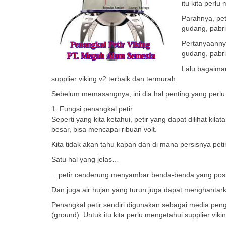
itu kita perlu
Parahnya, pet
gudang, pabrik
Pertanyaannya
gudang, pabrik
Lalu bagaiman
supplier viking v2 terbaik dan termurah.
Sebelum memasangnya, ini dia hal penting yang perlu 
1. Fungsi penangkal petir
Seperti yang kita ketahui, petir yang dapat dilihat ki
besar, bisa mencapai ribuan volt.
Kita tidak akan tahu kapan dan di mana persisnya p
Satu hal yang jelas…
…petir cenderung menyambar benda-benda yang posisi
Dan juga air hujan yang turun juga dapat menghantarka
Penangkal petir sendiri digunakan sebagai media pengha
(ground). Untuk itu kita perlu mengetahui supplier viki