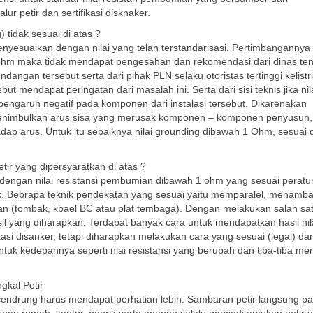
 petir dan sertifikasi disknaker.
 tidak sesuai di atas ?
menyesuaikan dengan nilai yang telah terstandarisasi. Pertimbangannya
i 5 ohm maka tidak mendapat pengesahan dan rekomendasi dari dinas te
angan tersebut serta dari pihak PLN selaku otoristas tertinggi kelistri
t mendapat peringatan dari masalah ini. Serta dari sisi teknis jika nil
pengaruh negatif pada komponen dari instalasi tersebut. Dikarenakan
enimbulkan arus sisa yang merusak komponen – komponen penyusun,
dap arus. Untuk itu sebaiknya nilai grounding dibawah 1 Ohm, sesuai
tir yang dipersyaratkan di atas ?
dengan nilai resistansi pembumian dibawah 1 ohm yang sesuai peratu
ik. Bebrapa teknik pendekatan yang sesuai yaitu memparalel, menamb
 (tombak, kbael BC atau plat tembaga). Dengan melakukan salah sat
il yang diharapkan. Terdapat banyak cara untuk mendapatkan hasil nil
asi disanker, tetapi diharapkan melakukan cara yang sesuai (legal) dan
uk kedepannya seperti nlai resistansi yang berubah dan tiba-tiba men
gkal Petir
endrung harus mendapat perhatian lebih. Sambaran petir langsung p