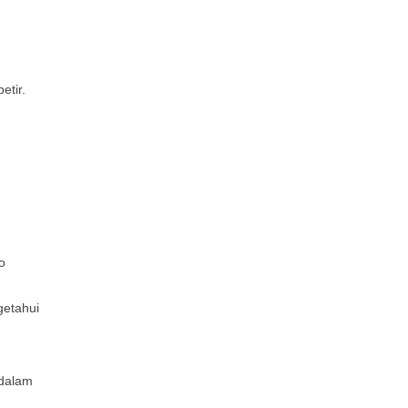
etir.
o
getahui
 dalam