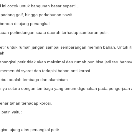
 ini cocok untuk bangunan besar seperti…
padang golf, hingga perkebunan sawit.
berada di ujung penangkal.
gkauan perlindungan suatu daerah terhadap sambaran petir.
ir untuk rumah jangan sampai sembarangan memilih bahan. Untuk itu
ah.
penangkal petir tidak akan maksimal dan rumah pun bisa jadi taruhanny
memenuhi syarat dan terlapisi bahan anti korosi.
ebut adalah tembaga dan aluminium.
utunya setara dengan tembaga yang umum digunakan pada pengerjaan a
nar tahan terhadap korosi.
tir, yaitu:
gian ujung atas penangkal petir.