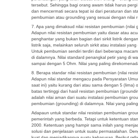
tersebut. Sehingga bagi orang awam tidak harus pergi
dan mencermati secara tepat isi dari peraturan dan sta
pembumian atau grounding yang sesuai dengan nilai resi
7. Apa yang dimaksud nilai resistan pembumian (nilai 
Adapun nilai resistan pembumian yaitu dasar atau acuan
penghantar yang bukan bagian dari sirkit listrik denga
listrik saja, melainkan seluruh sirkit atau instalasi y
Untuk pembumian sendiri terdiri dari beberapa macam
di dalamnya. Nilai standard penangkal petir yang di wa
sampai dengan 5 Ohm. Nilai yang paling direkomenad
8. Berapa standar nilai resistan pembumian (nilai resis
Adapun nilai standar mengacu pada Persyaratan Umum 
saat ini) yaitu kurang dari atau sama dengan 5 (lima)
batas tertinggi dari hasil resistan pembumian (ground
adalah nilai aman dari suatu instalasi pembumian groun
pembumian (grounding) di dalamnya. Nilai yang pali
Adapaun untuk standar nilai resistan pembumian grou
pemerintah yang berbeda. Tetapi untuk ketentuan sta
2000. Ketentuan yang hampir sama inilah yang menja
solusi dan penjelasan untuk suatu permasalahan. Deng
kuat dan menjadikannya suatu keharusan. Berikut refr