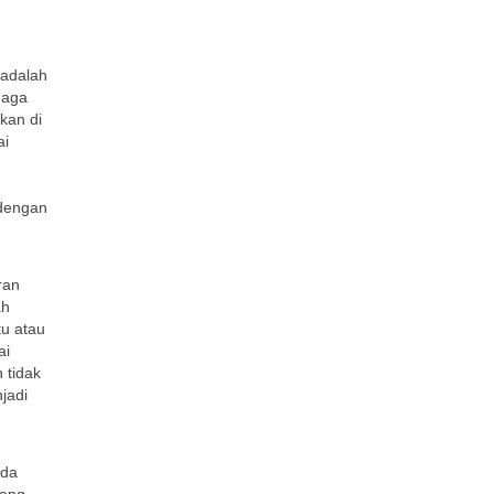
 adalah
naga
kan di
ai
 dengan
ran
ah
u atau
ai
 tidak
jadi
ada