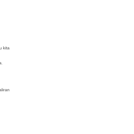
 kita
a.
liran