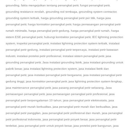
grounding
,
fakta mengejutkan tentang penangkal petir
,
fungsi penangkal petir
,
grounding resistance rendah
,
grounding rod tembaga
,
grounding system contractor
,
grounding system terbaik
,
harga grounding penangkal petir per titik
,
harga jasa
penangkal petir
,
harga kontraktor penangkal petir
,
harga pemasangan penangkal petir
rumah minimalis
,
harga penangkal petir gedung
,
harga penangkal petir rumah
,
harga
sistem ESE penangkal petir
,
hubungi kontraktor penangkal petir
,
IEC lightning protection
system
,
inspeksi penangkal petir
,
instalasi lightning protection system terbaik
,
instalasi
penangkal petir gedung
,
instalasi penangkal petir terpercaya
,
instalasi petir kawasan
industri
,
instalasi proteksi petir profesional
,
instalasi sistem penangkal petir
,
jasa
grounding penangkal petir
,
Jasa instalasi grounding listrik
,
jasa instalasi grounding untuk
pabrik besar
,
jasa instalasi lightning protection system
,
jasa instalasi listrik dan
penangkal petir
,
jasa instalasi penangkal petir bergaransi
,
jasa instalasi penangkal petir
gedung tinggi
,
jasa kontraktor penangkal petir
,
jasa lightning protection system lengkap
,
jasa maintenance penangkal petir
,
jasa pasang penangkal petir sekarang
,
Jasa
pemasangan penangkal petir
,
jasa pemasangan penangkal petir profesional
,
jasa
penangkal petir berpengalaman 10 tahun
,
jasa penangkal petir elektrostatis
,
jasa
penangkal petir murah berkualitas
,
jasa penangkal petir murah dan berkualitas
,
jasa
penangkal petir panggilan
,
jasa penangkal petir profesional dan murah
,
jasa penangkal
petir profesional indonesia
,
jasa penangkal petir proyek besar
,
jasa penangkal petir
terdekat
,
jasa penangkal petir untuk proyek besar
,
jasa proteksi petir bangunan
,
jasa