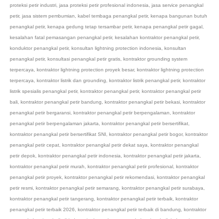
proteksi petir industri
,
jasa proteksi petir profesional indonesia
,
jasa service penangkal
petir
,
jasa sistem pembumian
,
kabel tembaga penangkal petir
,
kenapa bangunan butuh
penangkal petir
,
kenapa gedung tetap tersambar petir
,
kenapa penangkal petir gagal
,
kesalahan fatal pemasangan penangkal petir
,
kesalahan kontraktor penangkal petir
,
konduktor penangkal petir
,
konsultan lightning protection indonesia
,
konsultan
penangkal petir
,
konsultasi penangkal petir gratis
,
kontraktor grounding system
terpercaya
,
kontraktor lightning protection proyek besar
,
kontraktor lightning protection
terpercaya
,
kontraktor listrik dan grounding
,
kontraktor listrik penangkal petir
,
kontraktor
listrik spesialis penangkal petir
,
kontraktor penangkal petir
,
kontraktor penangkal petir
bali
,
kontraktor penangkal petir bandung
,
kontraktor penangkal petir bekasi
,
kontraktor
penangkal petir bergaransi
,
kontraktor penangkal petir berpengalaman
,
kontraktor
penangkal petir berpengalaman jakarta
,
kontraktor penangkal petir bersertifikat
,
kontraktor penangkal petir bersertifikat SNI
,
kontraktor penangkal petir bogor
,
kontraktor
penangkal petir cepat
,
kontraktor penangkal petir dekat saya
,
kontraktor penangkal
petir depok
,
kontraktor penangkal petir indonesia
,
kontraktor penangkal petir jakarta
,
kontraktor penangkal petir murah
,
kontraktor penangkal petir profesional
,
kontraktor
penangkal petir proyek
,
kontraktor penangkal petir rekomendasi
,
kontraktor penangkal
petir resmi
,
kontraktor penangkal petir semarang
,
kontraktor penangkal petir surabaya
,
kontraktor penangkal petir tangerang
,
kontraktor penangkal petir terbaik
,
kontraktor
penangkal petir terbaik 2026
,
kontraktor penangkal petir terbaik di bandung
,
kontraktor