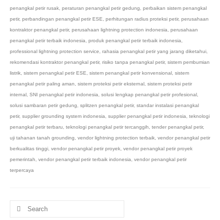
penangkal petir rusak
,
peraturan penangkal petir gedung
,
perbaikan sistem penangkal
petir
,
perbandingan penangkal petir ESE
,
perhitungan radius proteksi petir
,
perusahaan
kontraktor penangkal petir
,
perusahaan lightning protection indonesia
,
perusahaan
penangkal petir terbaik indonesia
,
produk penangkal petir terbaik indonesia
,
professional lightning protection service
,
rahasia penangkal petir yang jarang diketahui
,
rekomendasi kontraktor penangkal petir
,
risiko tanpa penangkal petir
,
sistem pembumian
listrik
,
sistem penangkal petir ESE
,
sistem penangkal petir konvensional
,
sistem
penangkal petir paling aman
,
sistem proteksi petir eksternal
,
sistem proteksi petir
internal
,
SNI penangkal petir indonesia
,
solusi lengkap penangkal petir profesional
,
solusi sambaran petir gedung
,
splitzen penangkal petir
,
standar instalasi penangkal
petir
,
supplier grounding system indonesia
,
supplier penangkal petir indonesia
,
teknologi
penangkal petir terbaru
,
teknologi penangkal petir tercanggih
,
tender penangkal petir
,
uji tahanan tanah grounding
,
vendor lightning protection terbaik
,
vendor penangkal petir
berkualitas tinggi
,
vendor penangkal petir proyek
,
vendor penangkal petir proyek
pemerintah
,
vendor penangkal petir terbaik indonesia
,
vendor penangkal petir
terpercaya
Search
for: