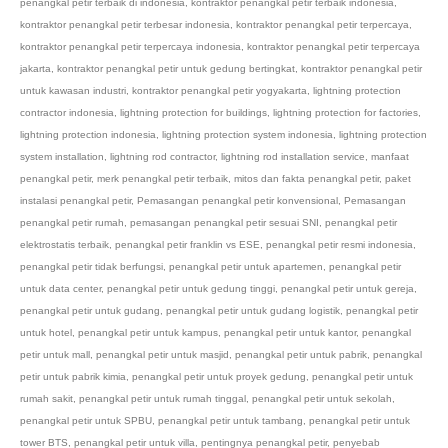
penangkal petir terbaik di indonesia
,
kontraktor penangkal petir terbaik indonesia
,
kontraktor penangkal petir terbesar indonesia
,
kontraktor penangkal petir terpercaya
,
kontraktor penangkal petir terpercaya indonesia
,
kontraktor penangkal petir terpercaya
jakarta
,
kontraktor penangkal petir untuk gedung bertingkat
,
kontraktor penangkal petir
untuk kawasan industri
,
kontraktor penangkal petir yogyakarta
,
lightning protection
contractor indonesia
,
lightning protection for buildings
,
lightning protection for factories
,
lightning protection indonesia
,
lightning protection system indonesia
,
lightning protection
system installation
,
lightning rod contractor
,
lightning rod installation service
,
manfaat
penangkal petir
,
merk penangkal petir terbaik
,
mitos dan fakta penangkal petir
,
paket
instalasi penangkal petir
,
Pemasangan penangkal petir konvensional
,
Pemasangan
penangkal petir rumah
,
pemasangan penangkal petir sesuai SNI
,
penangkal petir
elektrostatis terbaik
,
penangkal petir franklin vs ESE
,
penangkal petir resmi indonesia
,
penangkal petir tidak berfungsi
,
penangkal petir untuk apartemen
,
penangkal petir
untuk data center
,
penangkal petir untuk gedung tinggi
,
penangkal petir untuk gereja
,
penangkal petir untuk gudang
,
penangkal petir untuk gudang logistik
,
penangkal petir
untuk hotel
,
penangkal petir untuk kampus
,
penangkal petir untuk kantor
,
penangkal
petir untuk mall
,
penangkal petir untuk masjid
,
penangkal petir untuk pabrik
,
penangkal
petir untuk pabrik kimia
,
penangkal petir untuk proyek gedung
,
penangkal petir untuk
rumah sakit
,
penangkal petir untuk rumah tinggal
,
penangkal petir untuk sekolah
,
penangkal petir untuk SPBU
,
penangkal petir untuk tambang
,
penangkal petir untuk
tower BTS
,
penangkal petir untuk villa
,
pentingnya penangkal petir
,
penyebab