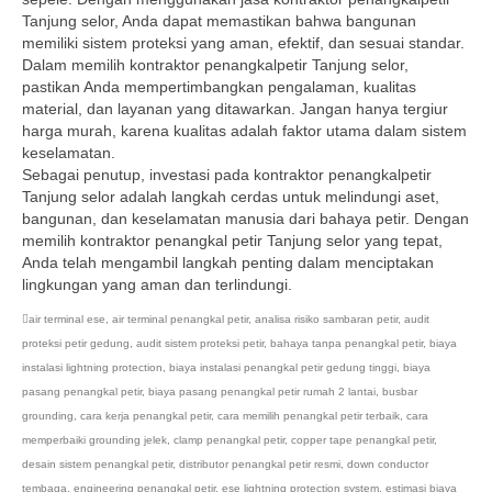
Tanjung selor, Anda dapat memastikan bahwa bangunan
memiliki sistem proteksi yang aman, efektif, dan sesuai standar.
Dalam memilih kontraktor penangkalpetir Tanjung selor,
pastikan Anda mempertimbangkan pengalaman, kualitas
material, dan layanan yang ditawarkan. Jangan hanya tergiur
harga murah, karena kualitas adalah faktor utama dalam sistem
keselamatan.
Sebagai penutup, investasi pada kontraktor penangkalpetir
Tanjung selor adalah langkah cerdas untuk melindungi aset,
bangunan, dan keselamatan manusia dari bahaya petir. Dengan
memilih kontraktor penangkal petir Tanjung selor yang tepat,
Anda telah mengambil langkah penting dalam menciptakan
lingkungan yang aman dan terlindungi.
air terminal ese
,
air terminal penangkal petir
,
analisa risiko sambaran petir
,
audit
proteksi petir gedung
,
audit sistem proteksi petir
,
bahaya tanpa penangkal petir
,
biaya
instalasi lightning protection
,
biaya instalasi penangkal petir gedung tinggi
,
biaya
pasang penangkal petir
,
biaya pasang penangkal petir rumah 2 lantai
,
busbar
grounding
,
cara kerja penangkal petir
,
cara memilih penangkal petir terbaik
,
cara
memperbaiki grounding jelek
,
clamp penangkal petir
,
copper tape penangkal petir
,
desain sistem penangkal petir
,
distributor penangkal petir resmi
,
down conductor
tembaga
,
engineering penangkal petir
,
ese lightning protection system
,
estimasi biaya