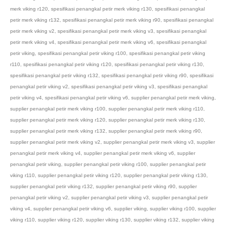
merk viking r120
,
spesifikasi penangkal petir merk viking r130
,
spesifikasi penangkal
petir merk viking r132
,
spesifikasi penangkal petir merk viking r90
,
spesifikasi penangkal
petir merk viking v2
,
spesifikasi penangkal petir merk viking v3
,
spesifikasi penangkal
petir merk viking v4
,
spesifikasi penangkal petir merk viking v6
,
spesifikasi penangkal
petir viking
,
spesifikasi penangkal petir viking r100
,
spesifikasi penangkal petir viking
r110
,
spesifikasi penangkal petir viking r120
,
spesifikasi penangkal petir viking r130
,
spesifikasi penangkal petir viking r132
,
spesifikasi penangkal petir viking r90
,
spesifikasi
penangkal petir viking v2
,
spesifikasi penangkal petir viking v3
,
spesifikasi penangkal
petir viking v4
,
spesifikasi penangkal petir viking v6
,
supplier penangkal petir merk viking
,
supplier penangkal petir merk viking r100
,
supplier penangkal petir merk viking r110
,
supplier penangkal petir merk viking r120
,
supplier penangkal petir merk viking r130
,
supplier penangkal petir merk viking r132
,
supplier penangkal petir merk viking r90
,
supplier penangkal petir merk viking v2
,
supplier penangkal petir merk viking v3
,
supplier
penangkal petir merk viking v4
,
supplier penangkal petir merk viking v6
,
supplier
penangkal petir viking
,
supplier penangkal petir viking r100
,
supplier penangkal petir
viking r110
,
supplier penangkal petir viking r120
,
supplier penangkal petir viking r130
,
supplier penangkal petir viking r132
,
supplier penangkal petir viking r90
,
supplier
penangkal petir viking v2
,
supplier penangkal petir viking v3
,
supplier penangkal petir
viking v4
,
supplier penangkal petir viking v6
,
supplier viking
,
supplier viking r100
,
supplier
viking r110
,
supplier viking r120
,
supplier viking r130
,
supplier viking r132
,
supplier viking