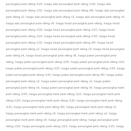
penangkal petir viking r120
,
harga alat penangkal petir viking r130
,
harga alat
penangkal petir viking r132
,
harga alat penangkal petir viking r90
,
harga alat penangkal
petir viking v2
,
harga alat penangkal petir viking v3
,
harga alat penangkal petir viking v4
,
harga alat penangkal petir viking v6
,
harga head penangkal petir viking
,
harga head
penangkal petir viking r100
,
harga head penangkal petir viking r110
,
harga head
penangkal petir viking r120
,
harga head penangkal petir viking r130
,
harga head
penangkal petir viking r132
,
harga head penangkal petir viking r90
,
harga head
penangkal petir viking v2
,
harga head penangkal petir viking v3
,
harga head penangkal
petir viking v4
,
harga head penangkal petir viking v6
,
harga paket penangkal petir
viking
,
harga paket penangkal petir viking r100
,
harga paket penangkal petir viking r110
,
harga paket penangkal petir viking r120
,
harga paket penangkal petir viking r130
,
harga
paket penangkal petir viking r132
,
harga paket penangkal petir viking r90
,
harga paket
penangkal petir viking v2
,
harga paket penangkal petir viking v3
,
harga paket
penangkal petir viking v4
,
harga paket penangkal petir viking v6
,
harga penangkal merk
petir viking r100
,
harga penangkal merk petir viking r110
,
harga penangkal merk petir
viking r120
,
harga penangkal merk petir viking r130
,
harga penangkal merk petir viking
r132
,
harga penangkal merk petir viking r90
,
harga penangkal merk petir viking v2
,
harga penangkal merk petir viking v3
,
harga penangkal merk petir viking v4
,
harga
penangkal merk petir viking v6
,
harga penangkal petir viking
,
harga penangkal petir
viking r100
,
harga penangkal petir viking r110
,
harga penangkal petir viking r120
,
harga