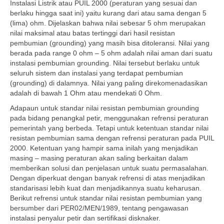
Instalasi Listrik atau PUIL 2000 (peraturan yang sesuai dan
berlaku hingga saat ini) yaitu kurang dari atau sama dengan 5
(lima) ohm. Dijelaskan bahwa nilai sebesar 5 ohm merupakan
nilai maksimal atau batas tertinggi dari hasil resistan
pembumian (grounding) yang masih bisa ditoleransi. Nilai yang
berada pada range 0 ohm – 5 ohm adalah nilai aman dari suatu
instalasi pembumian grounding. Nilai tersebut berlaku untuk
seluruh sistem dan instalasi yang terdapat pembumian
(grounding) di dalamnya. Nilai yang paling direkomenadasikan
adalah di bawah 1 Ohm atau mendekati 0 Ohm.
Adapaun untuk standar nilai resistan pembumian grounding
pada bidang penangkal petir, menggunakan refrensi peraturan
pemerintah yang berbeda. Tetapi untuk ketentuan standar nilai
resistan pembumian sama dengan refrensi peraturan pada PUIL
2000. Ketentuan yang hampir sama inilah yang menjadikan
masing – masing peraturan akan saling berkaitan dalam
memberikan solusi dan penjelasan untuk suatu permasalahan.
Dengan diperkuat dengan banyak refrensi di atas menjadikan
standarisasi lebih kuat dan menjadikannya suatu keharusan.
Berikut refrensi untuk standar nilai resistan pembumian yang
bersumber dari PER02/MEN/1989, tentang pengawasan
instalasi penyalur petir dan sertifikasi disknaker.