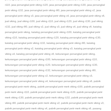
r110
,
jasa penangkal petir viking r120
,
jasa penangkal petir viking r130
,
jasa penangkal
petir viking r132
,
jasa penangkal petir viking r90
,
jasa penangkal petir viking v2
,
jasa
penangkal petir viking v3
,
jasa penangkal petir viking v4
,
jasa penangkal petir viking v6
,
jual viking
,
jual viking r100
,
jual viking r110
,
jual viking r120
,
jual viking r130
,
jual viking
r132
,
jual viking r90
,
jual viking v2
,
jual viking v3
,
jual viking v4
,
jual viking v6
,
katalog
penangkal petir viking
,
katalog penangkal petir viking r100
,
katalog penangkal petir
viking r110
,
katalog penangkal petir viking r120
,
katalog penangkal petir viking r130
,
katalog penangkal petir viking r132
,
katalog penangkal petir viking r90
,
katalog
penangkal petir viking v2
,
katalog penangkal petir viking v3
,
katalog penangkal petir
viking v4
,
katalog penangkal petir viking v6
,
kekurangan penangkal petir viking
,
kekurangan penangkal petir viking r100
,
kekurangan penangkal petir viking r110
,
kekurangan penangkal petir viking r120
,
kekurangan penangkal petir viking r130
,
kekurangan penangkal petir viking r132
,
kekurangan penangkal petir viking r90
,
kekurangan penangkal petir viking v2
,
kekurangan penangkal petir viking v3
,
kekurangan penangkal petir viking v4
,
kekurangan penangkal petir viking v6
,
pabrik
penangkal petir merk viking
,
pabrik penangkal petir merk viking r100
,
pabrik penangkal
petir merk viking r110
,
pabrik penangkal petir merk viking r120
,
pabrik penangkal petir
merk viking r130
,
pabrik penangkal petir merk viking r132
,
pabrik penangkal petir merk
viking r90
,
pabrik penangkal petir merk viking v2
,
pabrik penangkal petir merk viking v3
,
pabrik penangkal petir merk viking v4
,
pabrik penangkal petir merk viking v6
,
pasang