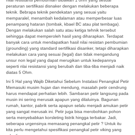
nilai resistansi pembumian dibawah 1 ohm yang sesuai
peraturan sertifikasi disnaker dengan melakukan beberapa
teknik. Bebrapa teknik pendekatan yang sesuai yaitu
memparalel, menambah kedalaman atau memperbesar luas
penampang hataran (tombak, kbael BC atau plat tembaga).
Dengan melakukan salah satu atau ketiga tehnik tersebut
sehingga dapat memperoleh hasil yang diharapkan. Terdapat
banyak cara untuk mendapatkan hasil nilai resistan pembumian
(grounding) yang standard sertifikasi disanker, tetapi diharapkan
melakukan cara yang sesuai (legal) dan tidak mengandung
unsur non legal yang dapat merugikan untuk kedepannya
seperti nlai resistansi yang berubah dan tiba-tiba menjadi naik
diatas 5 Ohm.
Ini 5 Hal yang Wajib Diketahui Sebelum Instalasi Penangkal Petir
Memasuki musim hujan dan mendung, masalah petir cendrung
harus mendapat perhatian lebih. Sambaran petir langsung pada
musin ini sering merusak apapun yang dilaluinya. Bagunan
rumah, kantor, pabrik serta apapun selalu menjadi amukan petir
yang sangat merusak ini. Petir juga bisa merobohkan pohon
serta menyebabkan korsleting listrik hingga terbakar. Jadi,
seberapa urgensinya memasang penangkal petir ? Untuk itu
kita perlu mengetahui spesifikasi penangkal petir viking yang