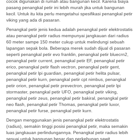
cocok digunakan di rumah atau bangunan kecil. Karena biaya
pasang penangkal petir ini lebih murah jika untuk bangunan
kecil. Untuk itu kita perlu mengetahui spesifikasi penangkal petir
viking yang ada di pasaran.
Penangkal petir jenis kedua adalah penangkal petir elektrostatis
atau penangkal petir radius mempunyai jangkauan dari radius
60 meter sampe 150 meter cukup untuk melindungi sebuah
lapangan sepak bola. Beberapa merek sudah dijual di pasaran
seperti penangkal petir evo franklin, penangkal petir bluecrn2,
penangkal petir current, penangkal petir EF, penangkal petir
erico, penangkal petir flash vectron, penangkal petir gent,
penangkal petir lpi guardian, penangkal petir helita pulsar,
penangkal petir kurn, penangkal petir cpt nimbus, penangkal
petir orion, penangkal petir prevectron, penangkal petir lpi
stormaster, penangkal petir UFO, penangkal petir viking,
penangkal petir zeus, penangkal petir bakiral, penangkal petir
neo flash, penangkal petir Thomas, penangkal petir luxor,
penangkal petir furse, penangkal petir kurn.
Dengan menggunakan jenis penangkal petir elektrostatis
(radius), semakin tinggi posisi penangkal petir, maka semakin
luas jangkauan perlindungannya. Penangkal petir radius lebih
sesuai untuk bangunan besar dan perkebunan sawit.