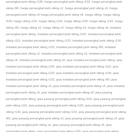
penangkal petir viking r130
,
harga penangkal petir viking r132
,
harga penangkal petir
viking r90
,
harga penangkal petir viking v2
,
harga penangkal petir viking v3
,
harga
penangkal petir viking v4 harga penangkal petir viking v6
,
harga viking
,
harga viking
r100
,
harga viking r110
,
harga viking r120
,
harga viking r130
,
harga viking r132
,
harga
viking r90
,
harga viking v2
,
harga viking v3
,
harga viking v4
,
harga viking v6
,
instalasi
penangkal petir viking
,
instalasi penangkal petir viking r100
,
instalasi penangkal petir
viking r110
,
instalasi penangkal petir viking r120
,
instalasi penangkal petir viking r130
,
instalasi penangkal petir viking r132
,
instalasi penangkal petir viking r90
,
instalasi
penangkal petir viking v2
,
instalasi penangkal petir viking v3
,
instalasi penangkal petir
viking v4
,
instalasi penangkal petir viking v6
,
jasa instalasi penangkal petir viking
,
jasa
instalasi penangkal petir viking r100
,
jasa instalasi penangkal petir viking r110
,
jasa
instalasi penangkal petir viking r120
,
jasa instalasi penangkal petir viking r130
,
jasa
instalasi penangkal petir viking r132
,
jasa instalasi penangkal petir viking r90
,
jasa
instalasi penangkal petir viking v2
,
jasa instalasi penangkal petir viking v3
,
jasa instalasi
penangkal petir viking v4
,
jasa instalasi penangkal petir viking v6
,
jasa pasang
penangkal petir viking
,
jasa pasang penangkal petir viking r100
,
jasa pasang penangkal
petir viking r110
,
jasa pasang penangkal petir viking r120
,
jasa pasang penangkal petir
viking r130
,
jasa pasang penangkal petir viking r132
,
jasa pasang penangkal petir viking
r90
,
jasa pasang penangkal petir viking v2
,
jasa pasang penangkal petir viking v3
,
jasa
pasang penangkal petir viking v4
,
jasa pasang penangkal petir viking v6
,
jasa
penangkal petir viking
,
jasa penangkal petir viking r100
,
jasa penangkal petir viking