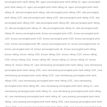
penangkal petir merk viking r90
,
agen penangkal petir merk viking v2
,
agen penangkal
petir merk viking v3
,
agen penangkal petir merk viking v4
,
agen penangkal petir merk
viking v6
,
alat penangkal petir viking
,
alat penangkal petir viking r100
,
alat penangkal
petir viking r110
,
alat penangkal petir viking r120
,
alat penangkal petir viking r130
,
alat
penangkal petir viking r132
,
alat penangkal petir viking r90
,
alat penangkal petir viking
v2
,
alat penangkal petir viking v3
,
alat penangkal petir viking v4
,
alat penangkal petir
viking v6
,
brosur penangkal petir
,
brosur penangkal petir r100
,
brosur penangkal petir
r110
,
brosur penangkal petir r120
,
brosur penangkal petir r130
,
brosur penangkal petir
r132
,
brosur penangkal petir r90
,
brosur penangkal petir v2
,
brosur penangkal petir v3
,
brosur penangkal petir v4
,
brosur penangkal petir v6
,
brosur penangkal petir viking
,
brosur viking
,
brosur viking r100
,
brosur viking r110
,
brosur viking r120
,
brosur viking
r130
,
brosur viking r132
,
brosur viking r90
,
brosur viking v2
,
brosur viking v3
,
brosur
viking v4
,
brosur viking v6
,
cara memasang penangkal petir merk viking
,
cara memasang
penangkal petir merk viking r100
,
cara memasang penangkal petir merk viking r110
,
cara
memasang penangkal petir merk viking r120
,
cara memasang penangkal petir merk
viking r130
,
cara memasang penangkal petir merk viking r132
,
cara memasang
penangkal petir merk viking r90
,
cara memasang penangkal petir merk viking v2
,
cara
memasang penangkal petir merk viking v3
,
cara memasang penangkal petir merk viking
v4
,
cara memasang penangkal petir merk viking v6
,
cara pasang penangkal petir merk
viking
,
cara pasang penangkal petir merk viking r100
,
cara pasang penangkal petir merk
viking r110
,
cara pasang penangkal petir merk viking r120
,
cara pasang penangkal petir