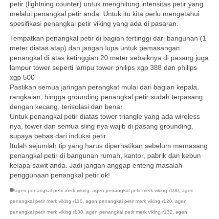
petir (lightning counter) untuk menghitung intensitas petir yang
melalui penangkal petir anda. Untuk itu kita perlu mengetahui
spesifikasi penangkal petir viking yang ada di pasaran.
Tempatkan penangkal petir di bagian tertinggi dari bangunan (1
meter diatas atap) dan jangan lupa untuk pemasangan
penangkal di atas ketinggian 20 meter sebaiknya di pasang juga
lampur tower seperti lampu tower philips xgp 388 dan philips
xgp 500
Pastikan semua jaringan perangkat mulai dari bagian kepala,
rangkaian, hingga grounding penangkal petir sudah terpasang
dengan kecang, terisolasi dan benar
Untuk penangkal petir diatas tower triangle yang ada wireless
nya, tower dan semua sling nya wajib di pasang grounding,
supaya bebas dari induksi petir
Itulah sejumlah tip yang harus diperhatikan sebelum memasang
penangkal petir di bangunan rumah, kantor, pabrik dan kebun
kelapa sawit anda. Jadi jangan anggap enteng masalah
penggunaan penangkal petir ok!
agen penangkal petir merk viking
,
agen penangkal petir merk viking r100
,
agen
penangkal petir merk viking r110
,
agen penangkal petir merk viking r120
,
agen
penangkal petir merk viking r130
,
agen penangkal petir merk viking r132
,
agen