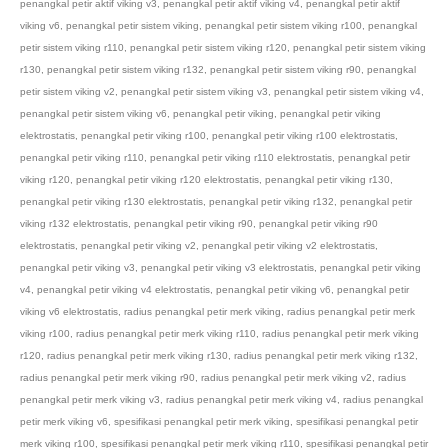
penangkal petir aktif viking v3
,
penangkal petir aktif viking v4
,
penangkal petir aktif
viking v6
,
penangkal petir sistem viking
,
penangkal petir sistem viking r100
,
penangkal
petir sistem viking r110
,
penangkal petir sistem viking r120
,
penangkal petir sistem viking
r130
,
penangkal petir sistem viking r132
,
penangkal petir sistem viking r90
,
penangkal
petir sistem viking v2
,
penangkal petir sistem viking v3
,
penangkal petir sistem viking v4
,
penangkal petir sistem viking v6
,
penangkal petir viking
,
penangkal petir viking
elektrostatis
,
penangkal petir viking r100
,
penangkal petir viking r100 elektrostatis
,
penangkal petir viking r110
,
penangkal petir viking r110 elektrostatis
,
penangkal petir
viking r120
,
penangkal petir viking r120 elektrostatis
,
penangkal petir viking r130
,
penangkal petir viking r130 elektrostatis
,
penangkal petir viking r132
,
penangkal petir
viking r132 elektrostatis
,
penangkal petir viking r90
,
penangkal petir viking r90
elektrostatis
,
penangkal petir viking v2
,
penangkal petir viking v2 elektrostatis
,
penangkal petir viking v3
,
penangkal petir viking v3 elektrostatis
,
penangkal petir viking
v4
,
penangkal petir viking v4 elektrostatis
,
penangkal petir viking v6
,
penangkal petir
viking v6 elektrostatis
,
radius penangkal petir merk viking
,
radius penangkal petir merk
viking r100
,
radius penangkal petir merk viking r110
,
radius penangkal petir merk viking
r120
,
radius penangkal petir merk viking r130
,
radius penangkal petir merk viking r132
,
radius penangkal petir merk viking r90
,
radius penangkal petir merk viking v2
,
radius
penangkal petir merk viking v3
,
radius penangkal petir merk viking v4
,
radius penangkal
petir merk viking v6
,
spesifikasi penangkal petir merk viking
,
spesifikasi penangkal petir
merk viking r100
,
spesifikasi penangkal petir merk viking r110
,
spesifikasi penangkal petir