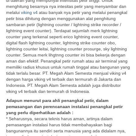
di daerah yang mempunyai intensitas petir tinggi. Untuk
menghitung besarnya nya intesitas petir yang menyambar dan
melalui
viking v4
atau banyak nya petir yang melalui penangkal
petir bisa dihitung dengan menggunakan alat penghitung
sambaran petir (lightning counter / lightning strike recorder /
lightning event counter). Terdapat sejumlah merk lightning
counter yang terkenal seperti erico lightning event counter,
digital flash lightning counter, lightning strike counter obo,
lightning counter leitai, lightning counter prosurge, sky lightning
counter. Semua merk lihgtnng counter ini bisa bekerja dengan
aman dan efektif. Penangkal petir rumah atau air terminal yang
memiliki radius khusus untuk rumah tinggal atau bangunan yang
tidak terlalu besar. PT. Megah Alam Semesta menjual viking v4
dengan harga viking v4 terbaik dan termurah di Jakarta dan
Indonesia. PT. Megah Alam Semesta adalah juga distributor
viking v4 terbaik dan termurah di Indonesia.
Adapun menurut para ahli penangkal petir, dalam
pemasangan dan perencanaan instalasi penangkal petir
yang perlu diperhatikan adalah :
* Seharusnya, secara teknis harus aman, artinya dalam
pemasangan instalasi harus tidak membahayakan bagi
bangunannya itu sendiri serta manusia yang ada didalam nya,