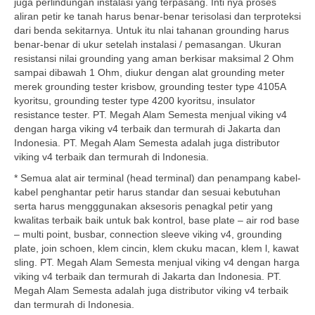
juga perlindungan instalasi yang terpasang. Inti nya proses
aliran petir ke tanah harus benar-benar terisolasi dan terproteksi
dari benda sekitarnya. Untuk itu nlai tahanan grounding harus
benar-benar di ukur setelah instalasi / pemasangan. Ukuran
resistansi nilai grounding yang aman berkisar maksimal 2 Ohm
sampai dibawah 1 Ohm, diukur dengan alat grounding meter
merek grounding tester krisbow, grounding tester type 4105A
kyoritsu, grounding tester type 4200 kyoritsu, insulator
resistance tester. PT. Megah Alam Semesta menjual viking v4
dengan harga viking v4 terbaik dan termurah di Jakarta dan
Indonesia. PT. Megah Alam Semesta adalah juga distributor
viking v4 terbaik dan termurah di Indonesia.
* Semua alat air terminal (head terminal) dan penampang kabel-
kabel penghantar petir harus standar dan sesuai kebutuhan
serta harus mengggunakan aksesoris penagkal petir yang
kwalitas terbaik baik untuk bak kontrol, base plate – air rod base
– multi point, busbar, connection sleeve viking v4, grounding
plate, join schoen, klem cincin, klem ckuku macan, klem l, kawat
sling. PT. Megah Alam Semesta menjual viking v4 dengan harga
viking v4 terbaik dan termurah di Jakarta dan Indonesia. PT.
Megah Alam Semesta adalah juga distributor viking v4 terbaik
dan termurah di Indonesia.