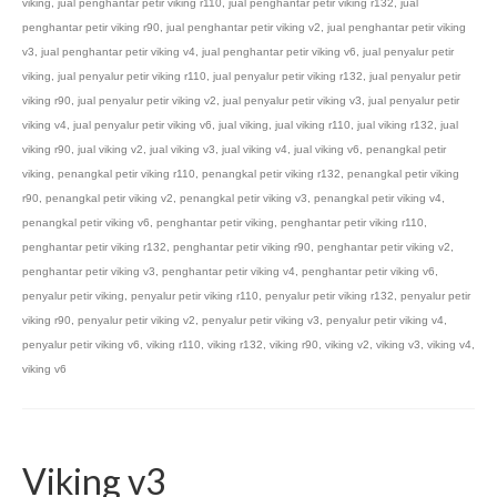
viking
,
jual penghantar petir viking r110
,
jual penghantar petir viking r132
,
jual
penghantar petir viking r90
,
jual penghantar petir viking v2
,
jual penghantar petir viking
v3
,
jual penghantar petir viking v4
,
jual penghantar petir viking v6
,
jual penyalur petir
viking
,
jual penyalur petir viking r110
,
jual penyalur petir viking r132
,
jual penyalur petir
viking r90
,
jual penyalur petir viking v2
,
jual penyalur petir viking v3
,
jual penyalur petir
viking v4
,
jual penyalur petir viking v6
,
jual viking
,
jual viking r110
,
jual viking r132
,
jual
viking r90
,
jual viking v2
,
jual viking v3
,
jual viking v4
,
jual viking v6
,
penangkal petir
viking
,
penangkal petir viking r110
,
penangkal petir viking r132
,
penangkal petir viking
r90
,
penangkal petir viking v2
,
penangkal petir viking v3
,
penangkal petir viking v4
,
penangkal petir viking v6
,
penghantar petir viking
,
penghantar petir viking r110
,
penghantar petir viking r132
,
penghantar petir viking r90
,
penghantar petir viking v2
,
penghantar petir viking v3
,
penghantar petir viking v4
,
penghantar petir viking v6
,
penyalur petir viking
,
penyalur petir viking r110
,
penyalur petir viking r132
,
penyalur petir
viking r90
,
penyalur petir viking v2
,
penyalur petir viking v3
,
penyalur petir viking v4
,
penyalur petir viking v6
,
viking r110
,
viking r132
,
viking r90
,
viking v2
,
viking v3
,
viking v4
,
viking v6
Viking v3