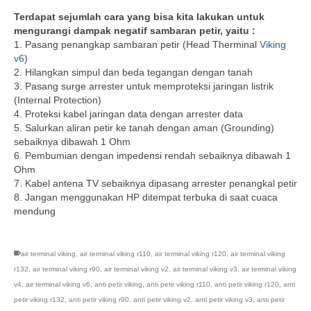
Terdapat sejumlah cara yang bisa kita lakukan untuk
mengurangi dampak negatif sambaran petir, yaitu :
1. Pasang penangkap sambaran petir (Head Therminal
Viking
v6
)
2. Hilangkan simpul dan beda tegangan dengan tanah
3. Pasang surge arrester untuk memproteksi jaringan listrik
(Internal Protection)
4. Proteksi kabel jaringan data dengan arrester data
5. Salurkan aliran petir ke tanah dengan aman (Grounding)
sebaiknya dibawah 1 Ohm
6. Pembumian dengan impedensi rendah sebaiknya dibawah 1
Ohm
7. Kabel antena TV sebaiknya dipasang arrester penangkal petir
8. Jangan menggunakan HP ditempat terbuka di saat cuaca
mendung
air terminal viking
,
air terminal viking r110
,
air terminal viking r120
,
air terminal viking
r132
,
air terminal viking r90
,
air terminal viking v2
,
air terminal viking v3
,
air terminal viking
v4
,
air terminal viking v6
,
anti petir viking
,
anti petir viking r110
,
anti petir viking r120
,
anti
petir viking r132
,
anti petir viking r90
,
anti petir viking v2
,
anti petir viking v3
,
anti petir