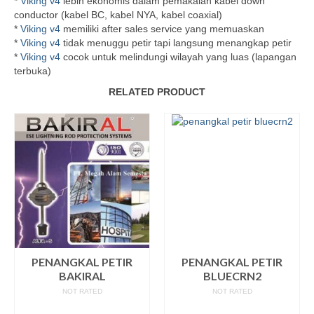
*
Viking v4
lebih ekonomis dalam pemakaian kabel down
conductor (kabel BC, kabel NYA, kabel coaxial)
*
Viking v4
memiliki after sales service yang memuaskan
*
Viking v4
tidak menuggu petir tapi langsung menangkap petir
*
Viking v4
cocok untuk melindungi wilayah yang luas (lapangan
terbuka)
RELATED PRODUCT
PENANGKAL PETIR
PENANGKAL PETIR
BAKIRAL
BLUECRN2
NOT RATED
NOT RATED
READ MORE
READ MORE