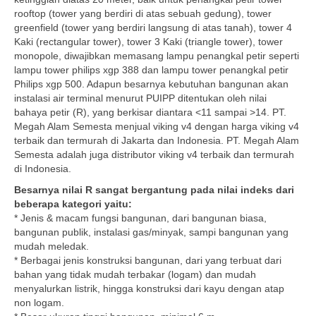
rooftop (tower yang berdiri di atas sebuah gedung), tower
greenfield (tower yang berdiri langsung di atas tanah), tower 4
Kaki (rectangular tower), tower 3 Kaki (triangle tower), tower
monopole, diwajibkan memasang lampu penangkal petir seperti
lampu tower philips xgp 388 dan lampu tower penangkal petir
Philips xgp 500. Adapun besarnya kebutuhan bangunan akan
instalasi air terminal menurut PUIPP ditentukan oleh nilai
bahaya petir (R), yang berkisar diantara <11 sampai >14. PT.
Megah Alam Semesta menjual viking v4 dengan harga viking v4
terbaik dan termurah di Jakarta dan Indonesia. PT. Megah Alam
Semesta adalah juga distributor viking v4 terbaik dan termurah
di Indonesia.
Besarnya nilai R sangat bergantung pada nilai indeks dari
beberapa kategori yaitu:
* Jenis & macam fungsi bangunan, dari bangunan biasa,
bangunan publik, instalasi gas/minyak, sampi bangunan yang
mudah meledak.
* Berbagai jenis konstruksi bangunan, dari yang terbuat dari
bahan yang tidak mudah terbakar (logam) dan mudah
menyalurkan listrik, hingga konstruksi dari kayu dengan atap
non logam.