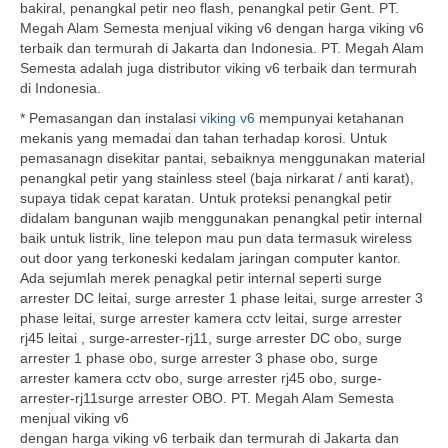
bakiral, penangkal petir neo flash, penangkal petir Gent. PT.
Megah Alam Semesta menjual viking v6 dengan harga viking v6
terbaik dan termurah di Jakarta dan Indonesia. PT. Megah Alam
Semesta adalah juga distributor viking v6 terbaik dan termurah
di Indonesia.
* Pemasangan dan instalasi
viking v6
mempunyai ketahanan
mekanis yang memadai dan tahan terhadap korosi. Untuk
pemasanagn disekitar pantai, sebaiknya menggunakan material
penangkal petir yang stainless steel (baja nirkarat / anti karat),
supaya tidak cepat karatan. Untuk proteksi penangkal petir
didalam bangunan wajib menggunakan penangkal petir internal
baik untuk listrik, line telepon mau pun data termasuk wireless
out door yang terkoneski kedalam jaringan computer kantor.
Ada sejumlah merek penagkal petir internal seperti surge
arrester DC leitai, surge arrester 1 phase leitai, surge arrester 3
phase leitai, surge arrester kamera cctv leitai, surge arrester
rj45 leitai , surge-arrester-rj11, surge arrester DC obo, surge
arrester 1 phase obo, surge arrester 3 phase obo, surge
arrester kamera cctv obo, surge arrester rj45 obo, surge-
arrester-rj11surge arrester OBO. PT. Megah Alam Semesta
menjual viking v6
dengan harga viking v6 terbaik dan termurah di Jakarta dan