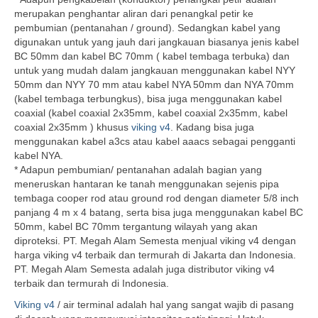
merupakan penghantar aliran dari penangkal petir ke
pembumian (pentanahan / ground). Sedangkan kabel yang
digunakan untuk yang jauh dari jangkauan biasanya jenis kabel
BC 50mm dan kabel BC 70mm ( kabel tembaga terbuka) dan
untuk yang mudah dalam jangkauan menggunakan kabel NYY
50mm dan NYY 70 mm atau kabel NYA 50mm dan NYA 70mm
(kabel tembaga terbungkus), bisa juga menggunakan kabel
coaxial (kabel coaxial 2x35mm, kabel coaxial 2x35mm, kabel
coaxial 2x35mm ) khusus
viking v4
. Kadang bisa juga
menggunakan kabel a3cs atau kabel aaacs sebagai pengganti
kabel NYA.
* Adapun pembumian/ pentanahan adalah bagian yang
meneruskan hantaran ke tanah menggunakan sejenis pipa
tembaga cooper rod atau ground rod dengan diameter 5/8 inch
panjang 4 m x 4 batang, serta bisa juga menggunakan kabel BC
50mm, kabel BC 70mm tergantung wilayah yang akan
diproteksi. PT. Megah Alam Semesta menjual viking v4 dengan
harga viking v4 terbaik dan termurah di Jakarta dan Indonesia.
PT. Megah Alam Semesta adalah juga distributor viking v4
terbaik dan termurah di Indonesia.
Viking v4
/ air terminal adalah hal yang sangat wajib di pasang