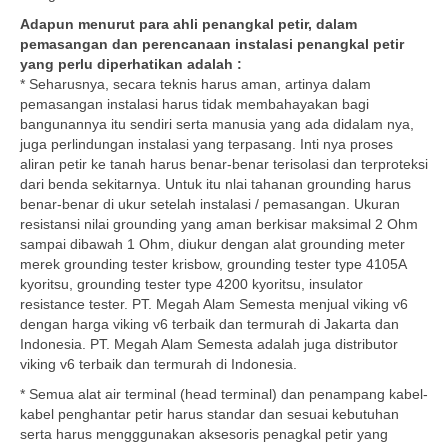
Adapun menurut para ahli penangkal petir, dalam
pemasangan dan perencanaan instalasi penangkal petir
yang perlu diperhatikan adalah :
* Seharusnya, secara teknis harus aman, artinya dalam
pemasangan instalasi harus tidak membahayakan bagi
bangunannya itu sendiri serta manusia yang ada didalam nya,
juga perlindungan instalasi yang terpasang. Inti nya proses
aliran petir ke tanah harus benar-benar terisolasi dan terproteksi
dari benda sekitarnya. Untuk itu nlai tahanan grounding harus
benar-benar di ukur setelah instalasi / pemasangan. Ukuran
resistansi nilai grounding yang aman berkisar maksimal 2 Ohm
sampai dibawah 1 Ohm, diukur dengan alat grounding meter
merek grounding tester krisbow, grounding tester type 4105A
kyoritsu, grounding tester type 4200 kyoritsu, insulator
resistance tester. PT. Megah Alam Semesta menjual viking v6
dengan harga viking v6 terbaik dan termurah di Jakarta dan
Indonesia. PT. Megah Alam Semesta adalah juga distributor
viking v6 terbaik dan termurah di Indonesia.
* Semua alat air terminal (head terminal) dan penampang kabel-
kabel penghantar petir harus standar dan sesuai kebutuhan
serta harus mengggunakan aksesoris penagkal petir yang