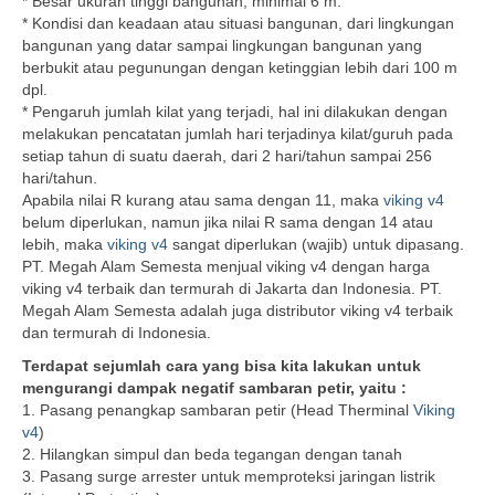
* Besar ukuran tinggi bangunan, minimal 6 m.
* Kondisi dan keadaan atau situasi bangunan, dari lingkungan
bangunan yang datar sampai lingkungan bangunan yang
berbukit atau pegunungan dengan ketinggian lebih dari 100 m
dpl.
* Pengaruh jumlah kilat yang terjadi, hal ini dilakukan dengan
melakukan pencatatan jumlah hari terjadinya kilat/guruh pada
setiap tahun di suatu daerah, dari 2 hari/tahun sampai 256
hari/tahun.
Apabila nilai R kurang atau sama dengan 11, maka
viking v4
belum diperlukan, namun jika nilai R sama dengan 14 atau
lebih, maka
viking v4
sangat diperlukan (wajib) untuk dipasang.
PT. Megah Alam Semesta menjual viking v4 dengan harga
viking v4 terbaik dan termurah di Jakarta dan Indonesia. PT.
Megah Alam Semesta adalah juga distributor viking v4 terbaik
dan termurah di Indonesia.
Terdapat sejumlah cara yang bisa kita lakukan untuk
mengurangi dampak negatif sambaran petir, yaitu :
1. Pasang penangkap sambaran petir (Head Therminal
Viking
v4
)
2. Hilangkan simpul dan beda tegangan dengan tanah
3. Pasang surge arrester untuk memproteksi jaringan listrik