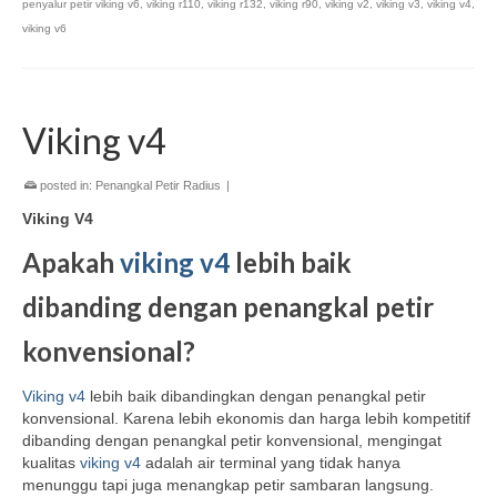
penyalur petir viking v6
,
viking r110
,
viking r132
,
viking r90
,
viking v2
,
viking v3
,
viking v4
,
viking v6
Viking v4
posted in:
Penangkal Petir Radius
|
Viking V4
Apakah
viking v4
lebih baik
dibanding dengan penangkal petir
konvensional?
Viking v4
lebih baik dibandingkan dengan penangkal petir
konvensional. Karena lebih ekonomis dan harga lebih kompetitif
dibanding dengan penangkal petir konvensional, mengingat
kualitas
viking v4
adalah air terminal yang tidak hanya
menunggu tapi juga menangkap petir sambaran langsung.