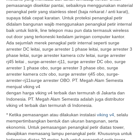
pemasanagn disekitar pantai, sebaiknya menggunakan material
penangkal petir yang stainless steel (baja nirkarat / anti karat),
supaya tidak cepat karatan. Untuk proteksi penangkal petir
didalam bangunan wajib menggunakan penangkal petir internal
baik untuk listrik, line telepon mau pun data termasuk wireless
out door yang terkoneski kedalam jaringan computer kantor.
Ada sejumlah merek penagkal petir internal seperti surge
arrester DC leitai, surge arrester 1 phase leitai, surge arrester 3
phase leitai, surge arrester kamera cctv leitai, surge arrester
rj45 leitai , surge-arrester-rj11, surge arrester DC obo, surge
arrester 1 phase obo, surge arrester 3 phase obo, surge
arrester kamera cctv obo, surge arrester rj45 obo, surge-
arrester-rj11surge arrester OBO. PT. Megah Alam Semesta
menjual viking v4
dengan harga viking v4 terbaik dan termurah di Jakarta dan
Indonesia. PT. Megah Alam Semesta adalah juga distributor
viking v4 terbaik dan termurah di Indonesia.
* Ketika pemasangan atau dilakukan instalasi
viking v4
, selalu
mempertimbangkan bentuk dan ukuran bangunan, serta
ekonomis. Untuk pemasangan penangkal petir diatas tower,
diwajibkan memasang lampu penangkal petir. Khususnya untuk
ketinggian diatas 20 meter, baik untuk penangkal petir tower