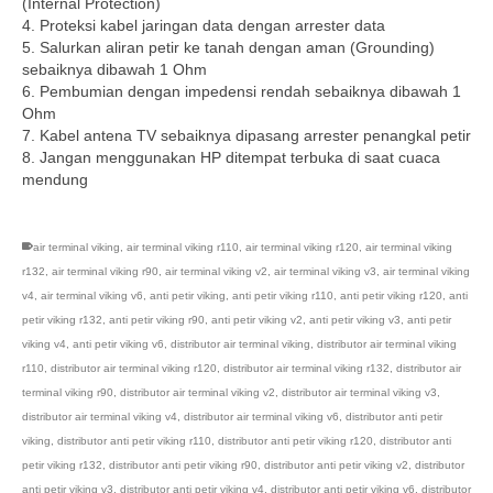
(Internal Protection)
4. Proteksi kabel jaringan data dengan arrester data
5. Salurkan aliran petir ke tanah dengan aman (Grounding)
sebaiknya dibawah 1 Ohm
6. Pembumian dengan impedensi rendah sebaiknya dibawah 1
Ohm
7. Kabel antena TV sebaiknya dipasang arrester penangkal petir
8. Jangan menggunakan HP ditempat terbuka di saat cuaca
mendung
air terminal viking
,
air terminal viking r110
,
air terminal viking r120
,
air terminal viking
r132
,
air terminal viking r90
,
air terminal viking v2
,
air terminal viking v3
,
air terminal viking
v4
,
air terminal viking v6
,
anti petir viking
,
anti petir viking r110
,
anti petir viking r120
,
anti
petir viking r132
,
anti petir viking r90
,
anti petir viking v2
,
anti petir viking v3
,
anti petir
viking v4
,
anti petir viking v6
,
distributor air terminal viking
,
distributor air terminal viking
r110
,
distributor air terminal viking r120
,
distributor air terminal viking r132
,
distributor air
terminal viking r90
,
distributor air terminal viking v2
,
distributor air terminal viking v3
,
distributor air terminal viking v4
,
distributor air terminal viking v6
,
distributor anti petir
viking
,
distributor anti petir viking r110
,
distributor anti petir viking r120
,
distributor anti
petir viking r132
,
distributor anti petir viking r90
,
distributor anti petir viking v2
,
distributor
anti petir viking v3
,
distributor anti petir viking v4
,
distributor anti petir viking v6
,
distributor