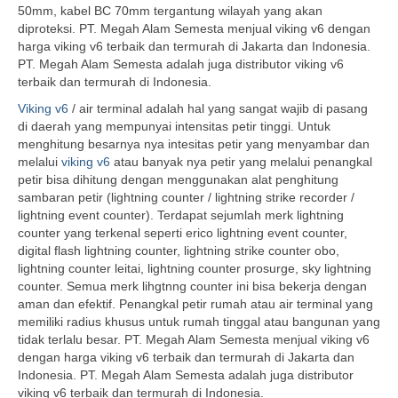
50mm, kabel BC 70mm tergantung wilayah yang akan
diproteksi. PT. Megah Alam Semesta menjual viking v6 dengan
harga viking v6 terbaik dan termurah di Jakarta dan Indonesia.
PT. Megah Alam Semesta adalah juga distributor viking v6
terbaik dan termurah di Indonesia.
Viking v6
/ air terminal adalah hal yang sangat wajib di pasang
di daerah yang mempunyai intensitas petir tinggi. Untuk
menghitung besarnya nya intesitas petir yang menyambar dan
melalui
viking v6
atau banyak nya petir yang melalui penangkal
petir bisa dihitung dengan menggunakan alat penghitung
sambaran petir (lightning counter / lightning strike recorder /
lightning event counter). Terdapat sejumlah merk lightning
counter yang terkenal seperti erico lightning event counter,
digital flash lightning counter, lightning strike counter obo,
lightning counter leitai, lightning counter prosurge, sky lightning
counter. Semua merk lihgtnng counter ini bisa bekerja dengan
aman dan efektif. Penangkal petir rumah atau air terminal yang
memiliki radius khusus untuk rumah tinggal atau bangunan yang
tidak terlalu besar. PT. Megah Alam Semesta menjual viking v6
dengan harga viking v6 terbaik dan termurah di Jakarta dan
Indonesia. PT. Megah Alam Semesta adalah juga distributor
viking v6 terbaik dan termurah di Indonesia.