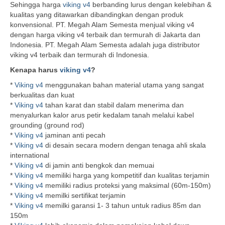
Sehingga harga
viking v4
berbanding lurus dengan kelebihan &
kualitas yang ditawarkan dibandingkan dengan produk
konvensional. PT. Megah Alam Semesta menjual viking v4
dengan harga viking v4 terbaik dan termurah di Jakarta dan
Indonesia. PT. Megah Alam Semesta adalah juga distributor
viking v4 terbaik dan termurah di Indonesia.
Kenapa harus
viking v4
?
*
Viking v4
menggunakan bahan material utama yang sangat
berkualitas dan kuat
*
Viking v4
tahan karat dan stabil dalam menerima dan
menyalurkan kalor arus petir kedalam tanah melalui kabel
grounding (ground rod)
*
Viking v4
jaminan anti pecah
*
Viking v4
di desain secara modern dengan tenaga ahli skala
international
*
Viking v4
di jamin anti bengkok dan memuai
*
Viking v4
memiliki harga yang kompetitif dan kualitas terjamin
*
Viking v4
memiliki radius proteksi yang maksimal (60m-150m)
*
Viking v4
memilki sertifikat terjamin
*
Viking v4
memilki garansi 1- 3 tahun untuk radius 85m dan
150m