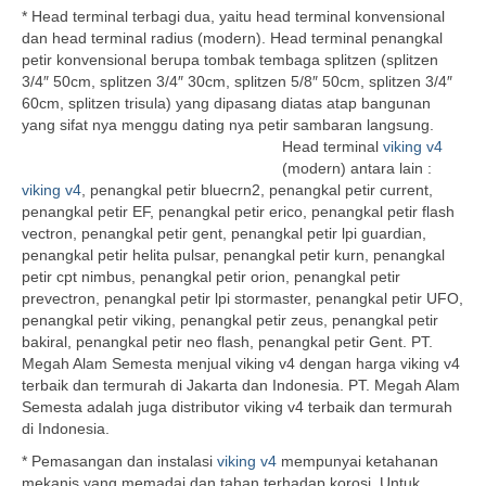
* Head terminal terbagi dua, yaitu head terminal konvensional
dan head terminal radius (modern). Head terminal penangkal
petir konvensional berupa tombak tembaga splitzen (splitzen
3/4″ 50cm, splitzen 3/4″ 30cm, splitzen 5/8″ 50cm, splitzen 3/4″
60cm, splitzen trisula) yang dipasang diatas atap bangunan
yang sifat nya menggu dating nya petir sambaran langsung.
Head terminal
viking v4
(modern) antara lain :
viking v4
, penangkal petir bluecrn2, penangkal petir current,
penangkal petir EF, penangkal petir erico, penangkal petir flash
vectron, penangkal petir gent, penangkal petir lpi guardian,
penangkal petir helita pulsar, penangkal petir kurn, penangkal
petir cpt nimbus, penangkal petir orion, penangkal petir
prevectron, penangkal petir lpi stormaster, penangkal petir UFO,
penangkal petir viking, penangkal petir zeus, penangkal petir
bakiral, penangkal petir neo flash, penangkal petir Gent. PT.
Megah Alam Semesta menjual viking v4 dengan harga viking v4
terbaik dan termurah di Jakarta dan Indonesia. PT. Megah Alam
Semesta adalah juga distributor viking v4 terbaik dan termurah
di Indonesia.
* Pemasangan dan instalasi
viking v4
mempunyai ketahanan
mekanis yang memadai dan tahan terhadap korosi. Untuk