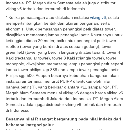
Indonesia. PT. Megah Alam Semesta adalah juga distributor
viking v6 terbaik dan termurah di Indonesia.
* Ketika pemasangan atau dilakukan instalasi
viking v6
, selalu
mempertimbangkan bentuk dan ukuran bangunan, serta
ekonomis. Untuk pemasangan penangkal petir diatas tower,
diwajibkan memasang lampu penangkal petir. Khususnya untuk
ketinggian diatas 20 meter, baik untuk penangkal petir tower
rooftop (tower yang berdiri di atas sebuah gedung), tower
greenfield (tower yang berdiri langsung di atas tanah), tower 4
Kaki (rectangular tower), tower 3 Kaki (triangle tower), tower
monopole, diwajibkan memasang lampu penangkal petir seperti
lampu tower philips xgp 388 dan lampu tower penangkal petir
Philips xgp 500. Adapun besarnya kebutuhan bangunan akan
instalasi air terminal menurut PUIPP ditentukan oleh nilai
bahaya petir (R), yang berkisar diantara <11 sampai >14. PT.
Megah Alam Semesta menjual viking v6 dengan harga viking v6
terbaik dan termurah di Jakarta dan Indonesia. PT. Megah Alam
Semesta adalah juga distributor viking v6 terbaik dan termurah
di Indonesia.
Besarnya nilai R sangat bergantung pada nilai indeks dari
beberapa kategori yaitu: