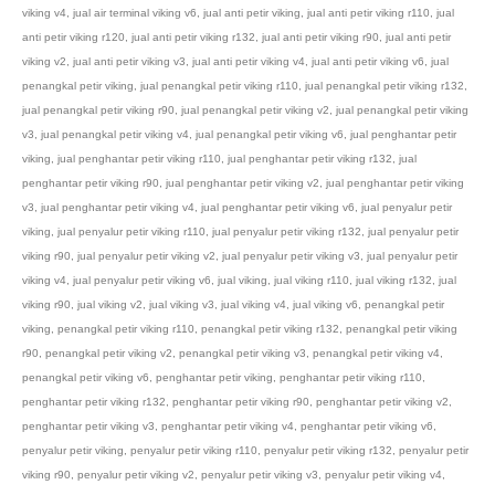
viking v4
,
jual air terminal viking v6
,
jual anti petir viking
,
jual anti petir viking r110
,
jual
anti petir viking r120
,
jual anti petir viking r132
,
jual anti petir viking r90
,
jual anti petir
viking v2
,
jual anti petir viking v3
,
jual anti petir viking v4
,
jual anti petir viking v6
,
jual
penangkal petir viking
,
jual penangkal petir viking r110
,
jual penangkal petir viking r132
,
jual penangkal petir viking r90
,
jual penangkal petir viking v2
,
jual penangkal petir viking
v3
,
jual penangkal petir viking v4
,
jual penangkal petir viking v6
,
jual penghantar petir
viking
,
jual penghantar petir viking r110
,
jual penghantar petir viking r132
,
jual
penghantar petir viking r90
,
jual penghantar petir viking v2
,
jual penghantar petir viking
v3
,
jual penghantar petir viking v4
,
jual penghantar petir viking v6
,
jual penyalur petir
viking
,
jual penyalur petir viking r110
,
jual penyalur petir viking r132
,
jual penyalur petir
viking r90
,
jual penyalur petir viking v2
,
jual penyalur petir viking v3
,
jual penyalur petir
viking v4
,
jual penyalur petir viking v6
,
jual viking
,
jual viking r110
,
jual viking r132
,
jual
viking r90
,
jual viking v2
,
jual viking v3
,
jual viking v4
,
jual viking v6
,
penangkal petir
viking
,
penangkal petir viking r110
,
penangkal petir viking r132
,
penangkal petir viking
r90
,
penangkal petir viking v2
,
penangkal petir viking v3
,
penangkal petir viking v4
,
penangkal petir viking v6
,
penghantar petir viking
,
penghantar petir viking r110
,
penghantar petir viking r132
,
penghantar petir viking r90
,
penghantar petir viking v2
,
penghantar petir viking v3
,
penghantar petir viking v4
,
penghantar petir viking v6
,
penyalur petir viking
,
penyalur petir viking r110
,
penyalur petir viking r132
,
penyalur petir
viking r90
,
penyalur petir viking v2
,
penyalur petir viking v3
,
penyalur petir viking v4
,