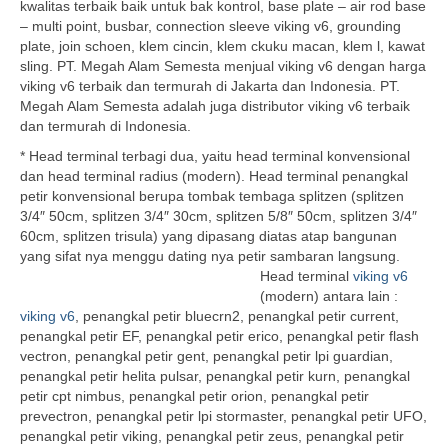
kwalitas terbaik baik untuk bak kontrol, base plate – air rod base
– multi point, busbar, connection sleeve viking v6, grounding
plate, join schoen, klem cincin, klem ckuku macan, klem l, kawat
sling. PT. Megah Alam Semesta menjual viking v6 dengan harga
viking v6 terbaik dan termurah di Jakarta dan Indonesia. PT.
Megah Alam Semesta adalah juga distributor viking v6 terbaik
dan termurah di Indonesia.
* Head terminal terbagi dua, yaitu head terminal konvensional
dan head terminal radius (modern). Head terminal penangkal
petir konvensional berupa tombak tembaga splitzen (splitzen
3/4″ 50cm, splitzen 3/4″ 30cm, splitzen 5/8″ 50cm, splitzen 3/4″
60cm, splitzen trisula) yang dipasang diatas atap bangunan
yang sifat nya menggu dating nya petir sambaran langsung.
Head terminal
viking v6
(modern) antara lain :
viking v6
, penangkal petir bluecrn2, penangkal petir current,
penangkal petir EF, penangkal petir erico, penangkal petir flash
vectron, penangkal petir gent, penangkal petir lpi guardian,
penangkal petir helita pulsar, penangkal petir kurn, penangkal
petir cpt nimbus, penangkal petir orion, penangkal petir
prevectron, penangkal petir lpi stormaster, penangkal petir UFO,
penangkal petir viking, penangkal petir zeus, penangkal petir