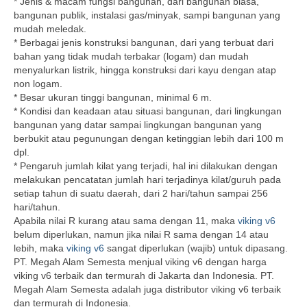
* Jenis & macam fungsi bangunan, dari bangunan biasa,
bangunan publik, instalasi gas/minyak, sampi bangunan yang
mudah meledak.
* Berbagai jenis konstruksi bangunan, dari yang terbuat dari
bahan yang tidak mudah terbakar (logam) dan mudah
menyalurkan listrik, hingga konstruksi dari kayu dengan atap
non logam.
* Besar ukuran tinggi bangunan, minimal 6 m.
* Kondisi dan keadaan atau situasi bangunan, dari lingkungan
bangunan yang datar sampai lingkungan bangunan yang
berbukit atau pegunungan dengan ketinggian lebih dari 100 m
dpl.
* Pengaruh jumlah kilat yang terjadi, hal ini dilakukan dengan
melakukan pencatatan jumlah hari terjadinya kilat/guruh pada
setiap tahun di suatu daerah, dari 2 hari/tahun sampai 256
hari/tahun.
Apabila nilai R kurang atau sama dengan 11, maka
viking v6
belum diperlukan, namun jika nilai R sama dengan 14 atau
lebih, maka
viking v6
sangat diperlukan (wajib) untuk dipasang.
PT. Megah Alam Semesta menjual viking v6 dengan harga
viking v6 terbaik dan termurah di Jakarta dan Indonesia. PT.
Megah Alam Semesta adalah juga distributor viking v6 terbaik
dan termurah di Indonesia.