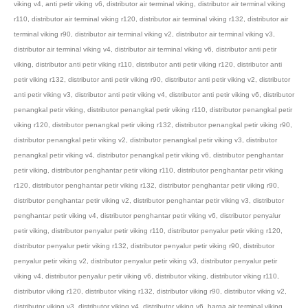
viking v4
,
anti petir viking v6
,
distributor air terminal viking
,
distributor air terminal viking
r110
,
distributor air terminal viking r120
,
distributor air terminal viking r132
,
distributor air
terminal viking r90
,
distributor air terminal viking v2
,
distributor air terminal viking v3
,
distributor air terminal viking v4
,
distributor air terminal viking v6
,
distributor anti petir
viking
,
distributor anti petir viking r110
,
distributor anti petir viking r120
,
distributor anti
petir viking r132
,
distributor anti petir viking r90
,
distributor anti petir viking v2
,
distributor
anti petir viking v3
,
distributor anti petir viking v4
,
distributor anti petir viking v6
,
distributor
penangkal petir viking
,
distributor penangkal petir viking r110
,
distributor penangkal petir
viking r120
,
distributor penangkal petir viking r132
,
distributor penangkal petir viking r90
,
distributor penangkal petir viking v2
,
distributor penangkal petir viking v3
,
distributor
penangkal petir viking v4
,
distributor penangkal petir viking v6
,
distributor penghantar
petir viking
,
distributor penghantar petir viking r110
,
distributor penghantar petir viking
r120
,
distributor penghantar petir viking r132
,
distributor penghantar petir viking r90
,
distributor penghantar petir viking v2
,
distributor penghantar petir viking v3
,
distributor
penghantar petir viking v4
,
distributor penghantar petir viking v6
,
distributor penyalur
petir viking
,
distributor penyalur petir viking r110
,
distributor penyalur petir viking r120
,
distributor penyalur petir viking r132
,
distributor penyalur petir viking r90
,
distributor
penyalur petir viking v2
,
distributor penyalur petir viking v3
,
distributor penyalur petir
viking v4
,
distributor penyalur petir viking v6
,
distributor viking
,
distributor viking r110
,
distributor viking r120
,
distributor viking r132
,
distributor viking r90
,
distributor viking v2
,
distributor viking v3
,
distributor viking v4
,
distributor viking v6
,
harga air terminal viking
,