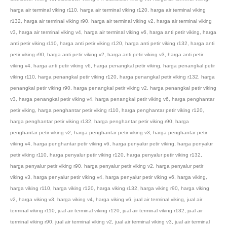
harga air terminal viking r110
,
harga air terminal viking r120
,
harga air terminal viking
r132
,
harga air terminal viking r90
,
harga air terminal viking v2
,
harga air terminal viking
v3
,
harga air terminal viking v4
,
harga air terminal viking v6
,
harga anti petir viking
,
harga
anti petir viking r110
,
harga anti petir viking r120
,
harga anti petir viking r132
,
harga anti
petir viking r90
,
harga anti petir viking v2
,
harga anti petir viking v3
,
harga anti petir
viking v4
,
harga anti petir viking v6
,
harga penangkal petir viking
,
harga penangkal petir
viking r110
,
harga penangkal petir viking r120
,
harga penangkal petir viking r132
,
harga
penangkal petir viking r90
,
harga penangkal petir viking v2
,
harga penangkal petir viking
v3
,
harga penangkal petir viking v4
,
harga penangkal petir viking v6
,
harga penghantar
petir viking
,
harga penghantar petir viking r110
,
harga penghantar petir viking r120
,
harga penghantar petir viking r132
,
harga penghantar petir viking r90
,
harga
penghantar petir viking v2
,
harga penghantar petir viking v3
,
harga penghantar petir
viking v4
,
harga penghantar petir viking v6
,
harga penyalur petir viking
,
harga penyalur
petir viking r110
,
harga penyalur petir viking r120
,
harga penyalur petir viking r132
,
harga penyalur petir viking r90
,
harga penyalur petir viking v2
,
harga penyalur petir
viking v3
,
harga penyalur petir viking v4
,
harga penyalur petir viking v6
,
harga viking
,
harga viking r110
,
harga viking r120
,
harga viking r132
,
harga viking r90
,
harga viking
v2
,
harga viking v3
,
harga viking v4
,
harga viking v6
,
jual air terminal viking
,
jual air
terminal viking r110
,
jual air terminal viking r120
,
jual air terminal viking r132
,
jual air
terminal viking r90
,
jual air terminal viking v2
,
jual air terminal viking v3
,
jual air terminal