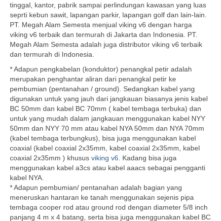
tinggal, kantor, pabrik sampai perlindungan kawasan yang luas
seprti kebun sawit, lapangan parkir, lapangan golf dan lain-lain.
PT. Megah Alam Semesta menjual viking v6 dengan harga
viking v6 terbaik dan termurah di Jakarta dan Indonesia. PT.
Megah Alam Semesta adalah juga distributor viking v6 terbaik
dan termurah di Indonesia.
* Adapun pengkabelan (konduktor) penangkal petir adalah
merupakan penghantar aliran dari penangkal petir ke
pembumian (pentanahan / ground). Sedangkan kabel yang
digunakan untuk yang jauh dari jangkauan biasanya jenis kabel
BC 50mm dan kabel BC 70mm ( kabel tembaga terbuka) dan
untuk yang mudah dalam jangkauan menggunakan kabel NYY
50mm dan NYY 70 mm atau kabel NYA 50mm dan NYA 70mm
(kabel tembaga terbungkus), bisa juga menggunakan kabel
coaxial (kabel coaxial 2x35mm, kabel coaxial 2x35mm, kabel
coaxial 2x35mm ) khusus
viking v6
. Kadang bisa juga
menggunakan kabel a3cs atau kabel aaacs sebagai pengganti
kabel NYA.
* Adapun pembumian/ pentanahan adalah bagian yang
meneruskan hantaran ke tanah menggunakan sejenis pipa
tembaga cooper rod atau ground rod dengan diameter 5/8 inch
panjang 4 m x 4 batang, serta bisa juga menggunakan kabel BC