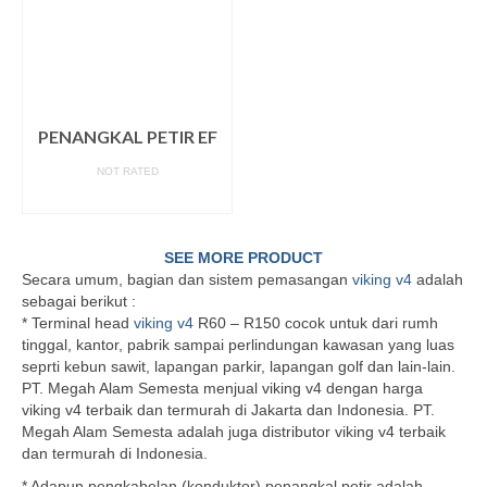
PENANGKAL PETIR EF
NOT RATED
READ MORE
SEE MORE PRODUCT
Secara umum, bagian dan sistem pemasangan
viking v4
adalah
sebagai berikut :
* Terminal head
viking v4
R60 – R150 cocok untuk dari rumh
tinggal, kantor, pabrik sampai perlindungan kawasan yang luas
seprti kebun sawit, lapangan parkir, lapangan golf dan lain-lain.
PT. Megah Alam Semesta menjual viking v4 dengan harga
viking v4 terbaik dan termurah di Jakarta dan Indonesia. PT.
Megah Alam Semesta adalah juga distributor viking v4 terbaik
dan termurah di Indonesia.
* Adapun pengkabelan (konduktor) penangkal petir adalah