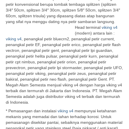
petir konvensional berupa tombak tembaga splitzen (splitzen
3/4″ 50cm, splitzen 3/4″ 30cm, splitzen 5/8″ 50cm, splitzen 3/4″
60cm, splitzen trisula) yang dipasang diatas atap bangunan
yang sifat nya menggu dating nya petir sambaran langsung.
Head terminal
viking v4
(modern) antara lain :
viking v4
, penangkal petir bluecrn2, penangkal petir current,
penangkal petir EF, penangkal petir erico, penangkal petir flash
vectron, penangkal petir gent, penangkal petir lpi guardian,
penangkal petir helita pulsar, penangkal petir kurn, penangkal
petir cpt nimbus, penangkal petir orion, penangkal petir
prevectron, penangkal petir lpi stormaster, penangkal petir UFO,
penangkal petir viking, penangkal petir zeus, penangkal petir
bakiral, penangkal petir neo flash, penangkal petir Gent. PT.
Megah Alam Semesta menjual viking v4 dengan harga viking v4
terbaik dan termurah di Jakarta dan Indonesia. PT. Megah Alam
Semesta adalah juga distributor viking v4 terbaik dan termurah
di Indonesia.
* Pemasangan dan instalasi
viking v4
mempunyai ketahanan
mekanis yang memadai dan tahan terhadap korosi. Untuk
pemasanagn disekitar pantai, sebaiknya menggunakan material
penangkal petir yang stainless steel (baja nirkarat / anti karat),