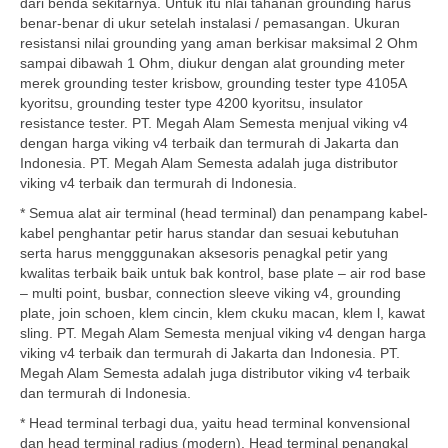
dari benda sekitarnya. Untuk itu nlai tahanan grounding harus
benar-benar di ukur setelah instalasi / pemasangan. Ukuran
resistansi nilai grounding yang aman berkisar maksimal 2 Ohm
sampai dibawah 1 Ohm, diukur dengan alat grounding meter
merek grounding tester krisbow, grounding tester type 4105A
kyoritsu, grounding tester type 4200 kyoritsu, insulator
resistance tester. PT. Megah Alam Semesta menjual viking v4
dengan harga viking v4 terbaik dan termurah di Jakarta dan
Indonesia. PT. Megah Alam Semesta adalah juga distributor
viking v4 terbaik dan termurah di Indonesia.
* Semua alat air terminal (head terminal) dan penampang kabel-
kabel penghantar petir harus standar dan sesuai kebutuhan
serta harus mengggunakan aksesoris penagkal petir yang
kwalitas terbaik baik untuk bak kontrol, base plate – air rod base
– multi point, busbar, connection sleeve viking v4, grounding
plate, join schoen, klem cincin, klem ckuku macan, klem l, kawat
sling. PT. Megah Alam Semesta menjual viking v4 dengan harga
viking v4 terbaik dan termurah di Jakarta dan Indonesia. PT.
Megah Alam Semesta adalah juga distributor viking v4 terbaik
dan termurah di Indonesia.
* Head terminal terbagi dua, yaitu head terminal konvensional
dan head terminal radius (modern). Head terminal penangkal