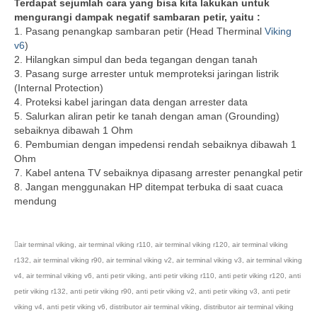
Terdapat sejumlah cara yang bisa kita lakukan untuk
mengurangi dampak negatif sambaran petir, yaitu :
1. Pasang penangkap sambaran petir (Head Therminal
Viking
v6
)
2. Hilangkan simpul dan beda tegangan dengan tanah
3. Pasang surge arrester untuk memproteksi jaringan listrik
(Internal Protection)
4. Proteksi kabel jaringan data dengan arrester data
5. Salurkan aliran petir ke tanah dengan aman (Grounding)
sebaiknya dibawah 1 Ohm
6. Pembumian dengan impedensi rendah sebaiknya dibawah 1
Ohm
7. Kabel antena TV sebaiknya dipasang arrester penangkal petir
8. Jangan menggunakan HP ditempat terbuka di saat cuaca
mendung
air terminal viking
,
air terminal viking r110
,
air terminal viking r120
,
air terminal viking
r132
,
air terminal viking r90
,
air terminal viking v2
,
air terminal viking v3
,
air terminal viking
v4
,
air terminal viking v6
,
anti petir viking
,
anti petir viking r110
,
anti petir viking r120
,
anti
petir viking r132
,
anti petir viking r90
,
anti petir viking v2
,
anti petir viking v3
,
anti petir
viking v4
,
anti petir viking v6
,
distributor air terminal viking
,
distributor air terminal viking