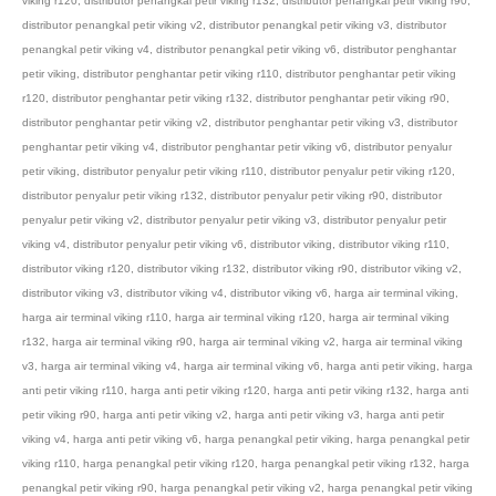
viking r120
,
distributor penangkal petir viking r132
,
distributor penangkal petir viking r90
,
distributor penangkal petir viking v2
,
distributor penangkal petir viking v3
,
distributor
penangkal petir viking v4
,
distributor penangkal petir viking v6
,
distributor penghantar
petir viking
,
distributor penghantar petir viking r110
,
distributor penghantar petir viking
r120
,
distributor penghantar petir viking r132
,
distributor penghantar petir viking r90
,
distributor penghantar petir viking v2
,
distributor penghantar petir viking v3
,
distributor
penghantar petir viking v4
,
distributor penghantar petir viking v6
,
distributor penyalur
petir viking
,
distributor penyalur petir viking r110
,
distributor penyalur petir viking r120
,
distributor penyalur petir viking r132
,
distributor penyalur petir viking r90
,
distributor
penyalur petir viking v2
,
distributor penyalur petir viking v3
,
distributor penyalur petir
viking v4
,
distributor penyalur petir viking v6
,
distributor viking
,
distributor viking r110
,
distributor viking r120
,
distributor viking r132
,
distributor viking r90
,
distributor viking v2
,
distributor viking v3
,
distributor viking v4
,
distributor viking v6
,
harga air terminal viking
,
harga air terminal viking r110
,
harga air terminal viking r120
,
harga air terminal viking
r132
,
harga air terminal viking r90
,
harga air terminal viking v2
,
harga air terminal viking
v3
,
harga air terminal viking v4
,
harga air terminal viking v6
,
harga anti petir viking
,
harga
anti petir viking r110
,
harga anti petir viking r120
,
harga anti petir viking r132
,
harga anti
petir viking r90
,
harga anti petir viking v2
,
harga anti petir viking v3
,
harga anti petir
viking v4
,
harga anti petir viking v6
,
harga penangkal petir viking
,
harga penangkal petir
viking r110
,
harga penangkal petir viking r120
,
harga penangkal petir viking r132
,
harga
penangkal petir viking r90
,
harga penangkal petir viking v2
,
harga penangkal petir viking