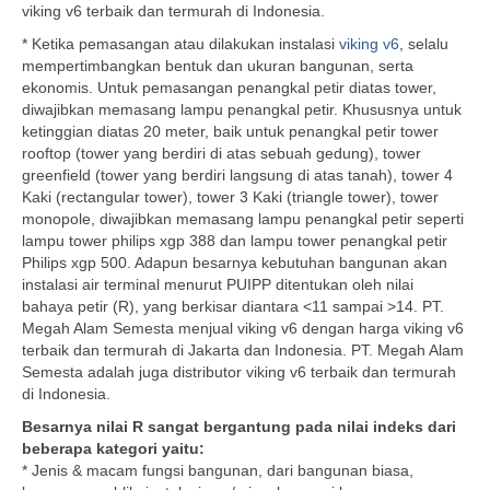
viking v6 terbaik dan termurah di Indonesia.
* Ketika pemasangan atau dilakukan instalasi
viking v6
, selalu
mempertimbangkan bentuk dan ukuran bangunan, serta
ekonomis. Untuk pemasangan penangkal petir diatas tower,
diwajibkan memasang lampu penangkal petir. Khususnya untuk
ketinggian diatas 20 meter, baik untuk penangkal petir tower
rooftop (tower yang berdiri di atas sebuah gedung), tower
greenfield (tower yang berdiri langsung di atas tanah), tower 4
Kaki (rectangular tower), tower 3 Kaki (triangle tower), tower
monopole, diwajibkan memasang lampu penangkal petir seperti
lampu tower philips xgp 388 dan lampu tower penangkal petir
Philips xgp 500. Adapun besarnya kebutuhan bangunan akan
instalasi air terminal menurut PUIPP ditentukan oleh nilai
bahaya petir (R), yang berkisar diantara <11 sampai >14. PT.
Megah Alam Semesta menjual viking v6 dengan harga viking v6
terbaik dan termurah di Jakarta dan Indonesia. PT. Megah Alam
Semesta adalah juga distributor viking v6 terbaik dan termurah
di Indonesia.
Besarnya nilai R sangat bergantung pada nilai indeks dari
beberapa kategori yaitu:
* Jenis & macam fungsi bangunan, dari bangunan biasa,