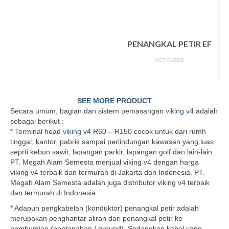
PENANGKAL PETIR EF
NOT RATED
READ MORE
SEE MORE PRODUCT
Secara umum, bagian dan sistem pemasangan
viking v4
adalah
sebagai berikut :
* Terminal head
viking v4
R60 – R150 cocok untuk dari rumh
tinggal, kantor, pabrik sampai perlindungan kawasan yang luas
seprti kebun sawit, lapangan parkir, lapangan golf dan lain-lain.
PT. Megah Alam Semesta menjual viking v4 dengan harga
viking v4 terbaik dan termurah di Jakarta dan Indonesia. PT.
Megah Alam Semesta adalah juga distributor viking v4 terbaik
dan termurah di Indonesia.
* Adapun pengkabelan (konduktor) penangkal petir adalah
merupakan penghantar aliran dari penangkal petir ke
pembumian (pentanahan / ground). Sedangkan kabel yang