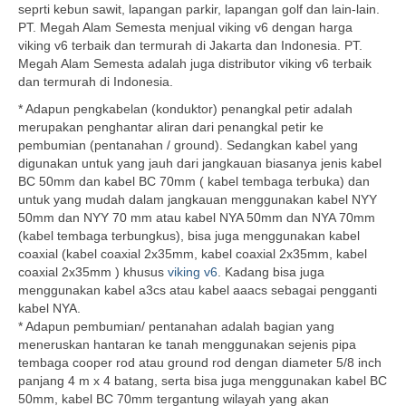
seprti kebun sawit, lapangan parkir, lapangan golf dan lain-lain.
PT. Megah Alam Semesta menjual viking v6 dengan harga
viking v6 terbaik dan termurah di Jakarta dan Indonesia. PT.
Megah Alam Semesta adalah juga distributor viking v6 terbaik
dan termurah di Indonesia.
* Adapun pengkabelan (konduktor) penangkal petir adalah
merupakan penghantar aliran dari penangkal petir ke
pembumian (pentanahan / ground). Sedangkan kabel yang
digunakan untuk yang jauh dari jangkauan biasanya jenis kabel
BC 50mm dan kabel BC 70mm ( kabel tembaga terbuka) dan
untuk yang mudah dalam jangkauan menggunakan kabel NYY
50mm dan NYY 70 mm atau kabel NYA 50mm dan NYA 70mm
(kabel tembaga terbungkus), bisa juga menggunakan kabel
coaxial (kabel coaxial 2x35mm, kabel coaxial 2x35mm, kabel
coaxial 2x35mm ) khusus
viking v6
. Kadang bisa juga
menggunakan kabel a3cs atau kabel aaacs sebagai pengganti
kabel NYA.
* Adapun pembumian/ pentanahan adalah bagian yang
meneruskan hantaran ke tanah menggunakan sejenis pipa
tembaga cooper rod atau ground rod dengan diameter 5/8 inch
panjang 4 m x 4 batang, serta bisa juga menggunakan kabel BC
50mm, kabel BC 70mm tergantung wilayah yang akan