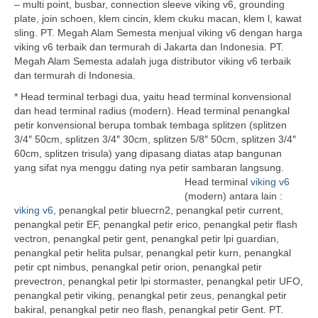
– multi point, busbar, connection sleeve viking v6, grounding
plate, join schoen, klem cincin, klem ckuku macan, klem l, kawat
sling. PT. Megah Alam Semesta menjual viking v6 dengan harga
viking v6 terbaik dan termurah di Jakarta dan Indonesia. PT.
Megah Alam Semesta adalah juga distributor viking v6 terbaik
dan termurah di Indonesia.
* Head terminal terbagi dua, yaitu head terminal konvensional
dan head terminal radius (modern). Head terminal penangkal
petir konvensional berupa tombak tembaga splitzen (splitzen
3/4″ 50cm, splitzen 3/4″ 30cm, splitzen 5/8″ 50cm, splitzen 3/4″
60cm, splitzen trisula) yang dipasang diatas atap bangunan
yang sifat nya menggu dating nya petir sambaran langsung.
Head terminal
viking v6
(modern) antara lain :
viking v6
, penangkal petir bluecrn2, penangkal petir current,
penangkal petir EF, penangkal petir erico, penangkal petir flash
vectron, penangkal petir gent, penangkal petir lpi guardian,
penangkal petir helita pulsar, penangkal petir kurn, penangkal
petir cpt nimbus, penangkal petir orion, penangkal petir
prevectron, penangkal petir lpi stormaster, penangkal petir UFO,
penangkal petir viking, penangkal petir zeus, penangkal petir
bakiral, penangkal petir neo flash, penangkal petir Gent. PT.