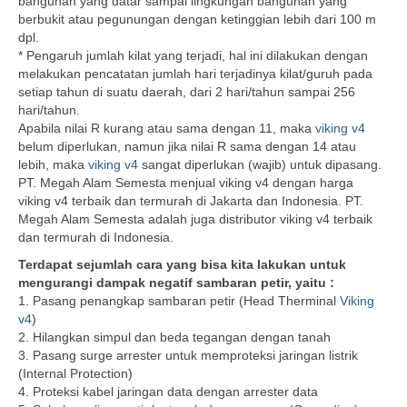
bangunan yang datar sampai lingkungan bangunan yang
berbukit atau pegunungan dengan ketinggian lebih dari 100 m
dpl.
* Pengaruh jumlah kilat yang terjadi, hal ini dilakukan dengan
melakukan pencatatan jumlah hari terjadinya kilat/guruh pada
setiap tahun di suatu daerah, dari 2 hari/tahun sampai 256
hari/tahun.
Apabila nilai R kurang atau sama dengan 11, maka
viking v4
belum diperlukan, namun jika nilai R sama dengan 14 atau
lebih, maka
viking v4
sangat diperlukan (wajib) untuk dipasang.
PT. Megah Alam Semesta menjual viking v4 dengan harga
viking v4 terbaik dan termurah di Jakarta dan Indonesia. PT.
Megah Alam Semesta adalah juga distributor viking v4 terbaik
dan termurah di Indonesia.
Terdapat sejumlah cara yang bisa kita lakukan untuk
mengurangi dampak negatif sambaran petir, yaitu :
1. Pasang penangkap sambaran petir (Head Therminal
Viking
v4
)
2. Hilangkan simpul dan beda tegangan dengan tanah
3. Pasang surge arrester untuk memproteksi jaringan listrik
(Internal Protection)
4. Proteksi kabel jaringan data dengan arrester data