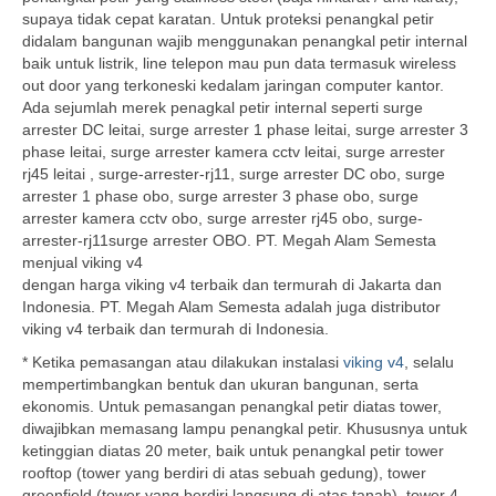
supaya tidak cepat karatan. Untuk proteksi penangkal petir
didalam bangunan wajib menggunakan penangkal petir internal
baik untuk listrik, line telepon mau pun data termasuk wireless
out door yang terkoneski kedalam jaringan computer kantor.
Ada sejumlah merek penagkal petir internal seperti surge
arrester DC leitai, surge arrester 1 phase leitai, surge arrester 3
phase leitai, surge arrester kamera cctv leitai, surge arrester
rj45 leitai , surge-arrester-rj11, surge arrester DC obo, surge
arrester 1 phase obo, surge arrester 3 phase obo, surge
arrester kamera cctv obo, surge arrester rj45 obo, surge-
arrester-rj11surge arrester OBO. PT. Megah Alam Semesta
menjual viking v4
dengan harga viking v4 terbaik dan termurah di Jakarta dan
Indonesia. PT. Megah Alam Semesta adalah juga distributor
viking v4 terbaik dan termurah di Indonesia.
* Ketika pemasangan atau dilakukan instalasi
viking v4
, selalu
mempertimbangkan bentuk dan ukuran bangunan, serta
ekonomis. Untuk pemasangan penangkal petir diatas tower,
diwajibkan memasang lampu penangkal petir. Khususnya untuk
ketinggian diatas 20 meter, baik untuk penangkal petir tower
rooftop (tower yang berdiri di atas sebuah gedung), tower
greenfield (tower yang berdiri langsung di atas tanah), tower 4