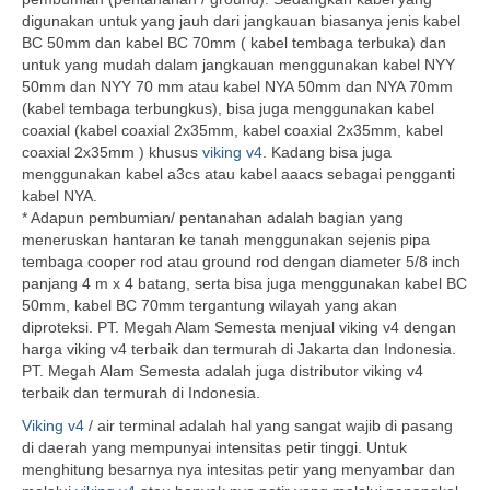
digunakan untuk yang jauh dari jangkauan biasanya jenis kabel
BC 50mm dan kabel BC 70mm ( kabel tembaga terbuka) dan
untuk yang mudah dalam jangkauan menggunakan kabel NYY
50mm dan NYY 70 mm atau kabel NYA 50mm dan NYA 70mm
(kabel tembaga terbungkus), bisa juga menggunakan kabel
coaxial (kabel coaxial 2x35mm, kabel coaxial 2x35mm, kabel
coaxial 2x35mm ) khusus
viking v4
. Kadang bisa juga
menggunakan kabel a3cs atau kabel aaacs sebagai pengganti
kabel NYA.
* Adapun pembumian/ pentanahan adalah bagian yang
meneruskan hantaran ke tanah menggunakan sejenis pipa
tembaga cooper rod atau ground rod dengan diameter 5/8 inch
panjang 4 m x 4 batang, serta bisa juga menggunakan kabel BC
50mm, kabel BC 70mm tergantung wilayah yang akan
diproteksi. PT. Megah Alam Semesta menjual viking v4 dengan
harga viking v4 terbaik dan termurah di Jakarta dan Indonesia.
PT. Megah Alam Semesta adalah juga distributor viking v4
terbaik dan termurah di Indonesia.
Viking v4
/ air terminal adalah hal yang sangat wajib di pasang
di daerah yang mempunyai intensitas petir tinggi. Untuk
menghitung besarnya nya intesitas petir yang menyambar dan