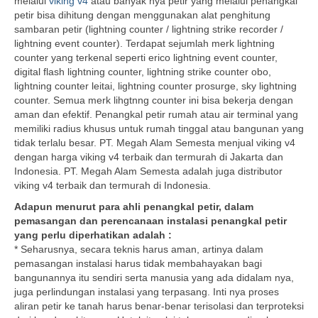
melalui
viking v4
atau banyak nya petir yang melalui penangkal
petir bisa dihitung dengan menggunakan alat penghitung
sambaran petir (lightning counter / lightning strike recorder /
lightning event counter). Terdapat sejumlah merk lightning
counter yang terkenal seperti erico lightning event counter,
digital flash lightning counter, lightning strike counter obo,
lightning counter leitai, lightning counter prosurge, sky lightning
counter. Semua merk lihgtnng counter ini bisa bekerja dengan
aman dan efektif. Penangkal petir rumah atau air terminal yang
memiliki radius khusus untuk rumah tinggal atau bangunan yang
tidak terlalu besar. PT. Megah Alam Semesta menjual viking v4
dengan harga viking v4 terbaik dan termurah di Jakarta dan
Indonesia. PT. Megah Alam Semesta adalah juga distributor
viking v4 terbaik dan termurah di Indonesia.
Adapun menurut para ahli penangkal petir, dalam
pemasangan dan perencanaan instalasi penangkal petir
yang perlu diperhatikan adalah :
* Seharusnya, secara teknis harus aman, artinya dalam
pemasangan instalasi harus tidak membahayakan bagi
bangunannya itu sendiri serta manusia yang ada didalam nya,
juga perlindungan instalasi yang terpasang. Inti nya proses
aliran petir ke tanah harus benar-benar terisolasi dan terproteksi