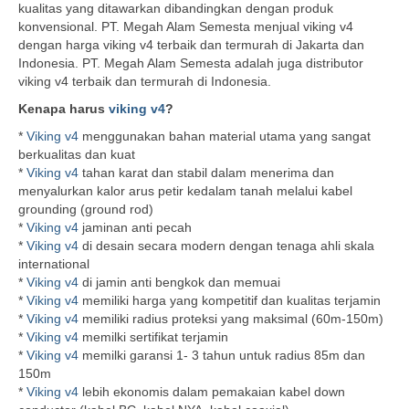
kualitas yang ditawarkan dibandingkan dengan produk
konvensional. PT. Megah Alam Semesta menjual viking v4
dengan harga viking v4 terbaik dan termurah di Jakarta dan
Indonesia. PT. Megah Alam Semesta adalah juga distributor
viking v4 terbaik dan termurah di Indonesia.
Kenapa harus
viking v4
?
*
Viking v4
menggunakan bahan material utama yang sangat
berkualitas dan kuat
*
Viking v4
tahan karat dan stabil dalam menerima dan
menyalurkan kalor arus petir kedalam tanah melalui kabel
grounding (ground rod)
*
Viking v4
jaminan anti pecah
*
Viking v4
di desain secara modern dengan tenaga ahli skala
international
*
Viking v4
di jamin anti bengkok dan memuai
*
Viking v4
memiliki harga yang kompetitif dan kualitas terjamin
*
Viking v4
memiliki radius proteksi yang maksimal (60m-150m)
*
Viking v4
memilki sertifikat terjamin
*
Viking v4
memilki garansi 1- 3 tahun untuk radius 85m dan
150m
*
Viking v4
lebih ekonomis dalam pemakaian kabel down