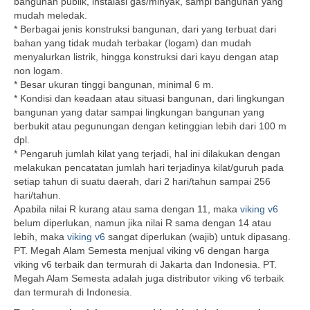
bangunan publik, instalasi gas/minyak, sampi bangunan yang
mudah meledak.
* Berbagai jenis konstruksi bangunan, dari yang terbuat dari
bahan yang tidak mudah terbakar (logam) dan mudah
menyalurkan listrik, hingga konstruksi dari kayu dengan atap
non logam.
* Besar ukuran tinggi bangunan, minimal 6 m.
* Kondisi dan keadaan atau situasi bangunan, dari lingkungan
bangunan yang datar sampai lingkungan bangunan yang
berbukit atau pegunungan dengan ketinggian lebih dari 100 m
dpl.
* Pengaruh jumlah kilat yang terjadi, hal ini dilakukan dengan
melakukan pencatatan jumlah hari terjadinya kilat/guruh pada
setiap tahun di suatu daerah, dari 2 hari/tahun sampai 256
hari/tahun.
Apabila nilai R kurang atau sama dengan 11, maka
viking v6
belum diperlukan, namun jika nilai R sama dengan 14 atau
lebih, maka
viking v6
sangat diperlukan (wajib) untuk dipasang.
PT. Megah Alam Semesta menjual viking v6 dengan harga
viking v6 terbaik dan termurah di Jakarta dan Indonesia. PT.
Megah Alam Semesta adalah juga distributor viking v6 terbaik
dan termurah di Indonesia.