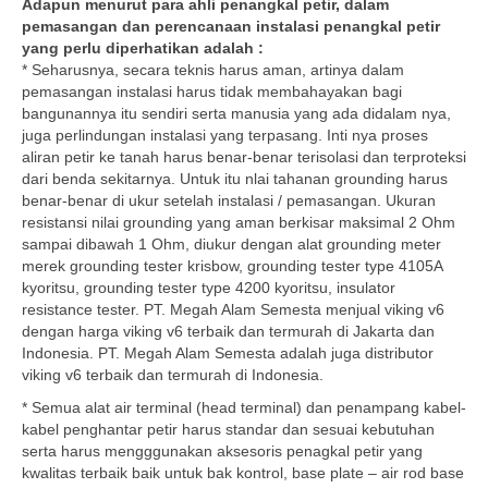
Adapun menurut para ahli penangkal petir, dalam
pemasangan dan perencanaan instalasi penangkal petir
yang perlu diperhatikan adalah :
* Seharusnya, secara teknis harus aman, artinya dalam
pemasangan instalasi harus tidak membahayakan bagi
bangunannya itu sendiri serta manusia yang ada didalam nya,
juga perlindungan instalasi yang terpasang. Inti nya proses
aliran petir ke tanah harus benar-benar terisolasi dan terproteksi
dari benda sekitarnya. Untuk itu nlai tahanan grounding harus
benar-benar di ukur setelah instalasi / pemasangan. Ukuran
resistansi nilai grounding yang aman berkisar maksimal 2 Ohm
sampai dibawah 1 Ohm, diukur dengan alat grounding meter
merek grounding tester krisbow, grounding tester type 4105A
kyoritsu, grounding tester type 4200 kyoritsu, insulator
resistance tester. PT. Megah Alam Semesta menjual viking v6
dengan harga viking v6 terbaik dan termurah di Jakarta dan
Indonesia. PT. Megah Alam Semesta adalah juga distributor
viking v6 terbaik dan termurah di Indonesia.
* Semua alat air terminal (head terminal) dan penampang kabel-
kabel penghantar petir harus standar dan sesuai kebutuhan
serta harus mengggunakan aksesoris penagkal petir yang
kwalitas terbaik baik untuk bak kontrol, base plate – air rod base