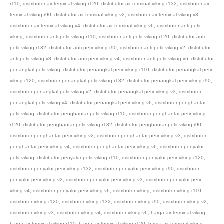
r110
,
distributor air terminal viking r120
,
distributor air terminal viking r132
,
distributor air
terminal viking r90
,
distributor air terminal viking v2
,
distributor air terminal viking v3
,
distributor air terminal viking v4
,
distributor air terminal viking v6
,
distributor anti petir
viking
,
distributor anti petir viking r110
,
distributor anti petir viking r120
,
distributor anti
petir viking r132
,
distributor anti petir viking r90
,
distributor anti petir viking v2
,
distributor
anti petir viking v3
,
distributor anti petir viking v4
,
distributor anti petir viking v6
,
distributor
penangkal petir viking
,
distributor penangkal petir viking r110
,
distributor penangkal petir
viking r120
,
distributor penangkal petir viking r132
,
distributor penangkal petir viking r90
,
distributor penangkal petir viking v2
,
distributor penangkal petir viking v3
,
distributor
penangkal petir viking v4
,
distributor penangkal petir viking v6
,
distributor penghantar
petir viking
,
distributor penghantar petir viking r110
,
distributor penghantar petir viking
r120
,
distributor penghantar petir viking r132
,
distributor penghantar petir viking r90
,
distributor penghantar petir viking v2
,
distributor penghantar petir viking v3
,
distributor
penghantar petir viking v4
,
distributor penghantar petir viking v6
,
distributor penyalur
petir viking
,
distributor penyalur petir viking r110
,
distributor penyalur petir viking r120
,
distributor penyalur petir viking r132
,
distributor penyalur petir viking r90
,
distributor
penyalur petir viking v2
,
distributor penyalur petir viking v3
,
distributor penyalur petir
viking v4
,
distributor penyalur petir viking v6
,
distributor viking
,
distributor viking r110
,
distributor viking r120
,
distributor viking r132
,
distributor viking r90
,
distributor viking v2
,
distributor viking v3
,
distributor viking v4
,
distributor viking v6
,
harga air terminal viking
,
harga air terminal viking r110
,
harga air terminal viking r120
,
harga air terminal viking