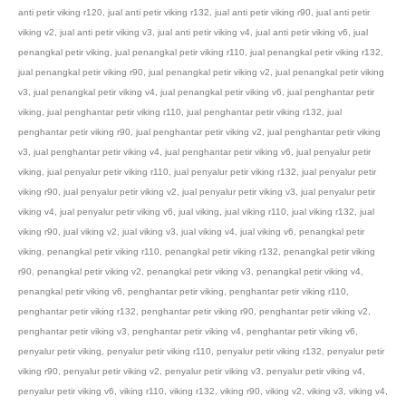
anti petir viking r120
,
jual anti petir viking r132
,
jual anti petir viking r90
,
jual anti petir
viking v2
,
jual anti petir viking v3
,
jual anti petir viking v4
,
jual anti petir viking v6
,
jual
penangkal petir viking
,
jual penangkal petir viking r110
,
jual penangkal petir viking r132
,
jual penangkal petir viking r90
,
jual penangkal petir viking v2
,
jual penangkal petir viking
v3
,
jual penangkal petir viking v4
,
jual penangkal petir viking v6
,
jual penghantar petir
viking
,
jual penghantar petir viking r110
,
jual penghantar petir viking r132
,
jual
penghantar petir viking r90
,
jual penghantar petir viking v2
,
jual penghantar petir viking
v3
,
jual penghantar petir viking v4
,
jual penghantar petir viking v6
,
jual penyalur petir
viking
,
jual penyalur petir viking r110
,
jual penyalur petir viking r132
,
jual penyalur petir
viking r90
,
jual penyalur petir viking v2
,
jual penyalur petir viking v3
,
jual penyalur petir
viking v4
,
jual penyalur petir viking v6
,
jual viking
,
jual viking r110
,
jual viking r132
,
jual
viking r90
,
jual viking v2
,
jual viking v3
,
jual viking v4
,
jual viking v6
,
penangkal petir
viking
,
penangkal petir viking r110
,
penangkal petir viking r132
,
penangkal petir viking
r90
,
penangkal petir viking v2
,
penangkal petir viking v3
,
penangkal petir viking v4
,
penangkal petir viking v6
,
penghantar petir viking
,
penghantar petir viking r110
,
penghantar petir viking r132
,
penghantar petir viking r90
,
penghantar petir viking v2
,
penghantar petir viking v3
,
penghantar petir viking v4
,
penghantar petir viking v6
,
penyalur petir viking
,
penyalur petir viking r110
,
penyalur petir viking r132
,
penyalur petir
viking r90
,
penyalur petir viking v2
,
penyalur petir viking v3
,
penyalur petir viking v4
,
penyalur petir viking v6
,
viking r110
,
viking r132
,
viking r90
,
viking v2
,
viking v3
,
viking v4
,