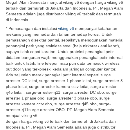
Megah Alam Semesta menjual viking v6 dengan harga viking v6
terbaik dan termurah di Jakarta dan Indonesia. PT. Megah Alam
Semesta adalah juga distributor viking v6 terbaik dan termurah
di Indonesia.
* Pemasangan dan instalasi
viking v6
mempunyai ketahanan
mekanis yang memadai dan tahan terhadap korosi. Untuk
pemasanagn disekitar pantai, sebaiknya menggunakan material
penangkal petir yang stainless steel (baja nirkarat / anti karat),
supaya tidak cepat karatan. Untuk proteksi penangkal petir
didalam bangunan wajib menggunakan penangkal petir internal
baik untuk listrik, line telepon mau pun data termasuk wireless
out door yang terkoneski kedalam jaringan computer kantor.
Ada sejumlah merek penagkal petir internal seperti surge
arrester DC leitai, surge arrester 1 phase leitai, surge arrester 3
phase leitai, surge arrester kamera cctv leitai, surge arrester
rj45 leitai , surge-arrester-rj11, surge arrester DC obo, surge
arrester 1 phase obo, surge arrester 3 phase obo, surge
arrester kamera cctv obo, surge arrester rj45 obo, surge-
arrester-rj11surge arrester OBO. PT. Megah Alam Semesta
menjual viking v6
dengan harga viking v6 terbaik dan termurah di Jakarta dan
Indonesia. PT. Megah Alam Semesta adalah juga distributor