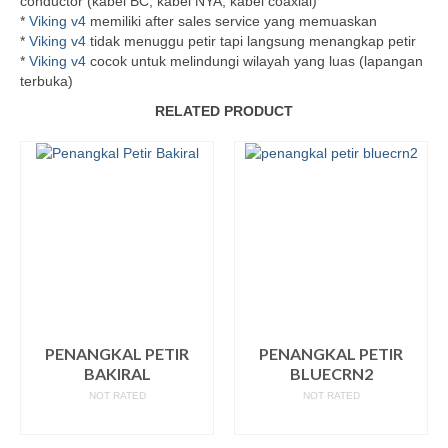
conductor (kabel BC, kabel NYA, kabel coaxial)
*
Viking v4
memiliki after sales service yang memuaskan
*
Viking v4
tidak menuggu petir tapi langsung menangkap petir
*
Viking v4
cocok untuk melindungi wilayah yang luas (lapangan
terbuka)
RELATED PRODUCT
PENANGKAL PETIR
PENANGKAL PETIR
BAKIRAL
BLUECRN2
NOT RATED
NOT RATED
READ MORE
READ MORE