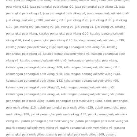
petir viking r132
,
jasa penangkal petir viking r90
,
jasa penangkal petir viking v2
,
jasa
penangkal petir viking v3
,
jasa penangkal petir viking v4
,
jasa penangkal petir viking v6
,
jual viking
,
jual viking r100
,
jual viking r110
,
jual viking r120
,
jual viking r130
,
jual viking
r132
,
jual viking r90
,
jual viking v2
,
jual viking v3
,
jual viking v4
,
jual viking v6
,
katalog
penangkal petir viking
,
katalog penangkal petir viking r100
,
katalog penangkal petir
viking r110
,
katalog penangkal petir viking r120
,
katalog penangkal petir viking r130
,
katalog penangkal petir viking r132
,
katalog penangkal petir viking r90
,
katalog
penangkal petir viking v2
,
katalog penangkal petir viking v3
,
katalog penangkal petir
viking v4
,
katalog penangkal petir viking v6
,
kekurangan penangkal petir viking
,
kekurangan penangkal petir viking r100
,
kekurangan penangkal petir viking r110
,
kekurangan penangkal petir viking r120
,
kekurangan penangkal petir viking r130
,
kekurangan penangkal petir viking r132
,
kekurangan penangkal petir viking r90
,
kekurangan penangkal petir viking v2
,
kekurangan penangkal petir viking v3
,
kekurangan penangkal petir viking v4
,
kekurangan penangkal petir viking v6
,
pabrik
penangkal petir merk viking
,
pabrik penangkal petir merk viking r100
,
pabrik penangkal
petir merk viking r110
,
pabrik penangkal petir merk viking r120
,
pabrik penangkal petir
merk viking r130
,
pabrik penangkal petir merk viking r132
,
pabrik penangkal petir merk
viking r90
,
pabrik penangkal petir merk viking v2
,
pabrik penangkal petir merk viking v3
,
pabrik penangkal petir merk viking v4
,
pabrik penangkal petir merk viking v6
,
pasang
penangkal petir merk viking
,
pasang penangkal petir merk viking r100
,
pasang