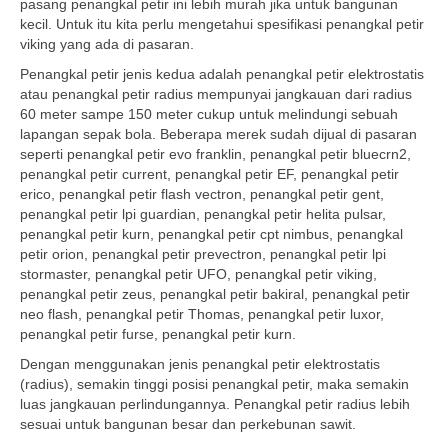
pasang penangkal petir ini lebih murah jika untuk bangunan
kecil. Untuk itu kita perlu mengetahui spesifikasi penangkal petir
viking yang ada di pasaran.
Penangkal petir jenis kedua adalah penangkal petir elektrostatis
atau penangkal petir radius mempunyai jangkauan dari radius
60 meter sampe 150 meter cukup untuk melindungi sebuah
lapangan sepak bola. Beberapa merek sudah dijual di pasaran
seperti penangkal petir evo franklin, penangkal petir bluecrn2,
penangkal petir current, penangkal petir EF, penangkal petir
erico, penangkal petir flash vectron, penangkal petir gent,
penangkal petir lpi guardian, penangkal petir helita pulsar,
penangkal petir kurn, penangkal petir cpt nimbus, penangkal
petir orion, penangkal petir prevectron, penangkal petir lpi
stormaster, penangkal petir UFO, penangkal petir viking,
penangkal petir zeus, penangkal petir bakiral, penangkal petir
neo flash, penangkal petir Thomas, penangkal petir luxor,
penangkal petir furse, penangkal petir kurn.
Dengan menggunakan jenis penangkal petir elektrostatis
(radius), semakin tinggi posisi penangkal petir, maka semakin
luas jangkauan perlindungannya. Penangkal petir radius lebih
sesuai untuk bangunan besar dan perkebunan sawit.