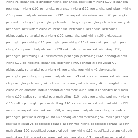
viking v6
,
penangkal petir sistem viking
,
penangkal petir sistem viking r100
,
penangkal
petir sistem viking r110
,
penangkal petir sistem viking r120
,
penangkal petir sistem viking
r130
,
penangkal petir sistem viking r132
,
penangkal petir sistem viking r90
,
penangkal
petir sistem viking v2
,
penangkal petir sistem viking v3
,
penangkal petir sistem viking v4
,
penangkal petir sistem viking v6
,
penangkal petir viking
,
penangkal petir viking
elektrostatis
,
penangkal petir viking r100
,
penangkal petir viking r100 elektrostatis
,
penangkal petir viking r110
,
penangkal petir viking r110 elektrostatis
,
penangkal petir
viking r120
,
penangkal petir viking r120 elektrostatis
,
penangkal petir viking r130
,
penangkal petir viking r130 elektrostatis
,
penangkal petir viking r132
,
penangkal petir
viking r132 elektrostatis
,
penangkal petir viking r90
,
penangkal petir viking r90
elektrostatis
,
penangkal petir viking v2
,
penangkal petir viking v2 elektrostatis
,
penangkal petir viking v3
,
penangkal petir viking v3 elektrostatis
,
penangkal petir viking
v4
,
penangkal petir viking v4 elektrostatis
,
penangkal petir viking v6
,
penangkal petir
viking v6 elektrostatis
,
radius penangkal petir merk viking
,
radius penangkal petir merk
viking r100
,
radius penangkal petir merk viking r110
,
radius penangkal petir merk viking
r120
,
radius penangkal petir merk viking r130
,
radius penangkal petir merk viking r132
,
radius penangkal petir merk viking r90
,
radius penangkal petir merk viking v2
,
radius
penangkal petir merk viking v3
,
radius penangkal petir merk viking v4
,
radius penangkal
petir merk viking v6
,
spesifikasi penangkal petir merk viking
,
spesifikasi penangkal petir
merk viking r100
,
spesifikasi penangkal petir merk viking r110
,
spesifikasi penangkal petir
merk viking r120
,
spesifikasi penangkal petir merk viking r130
,
spesifikasi penangkal