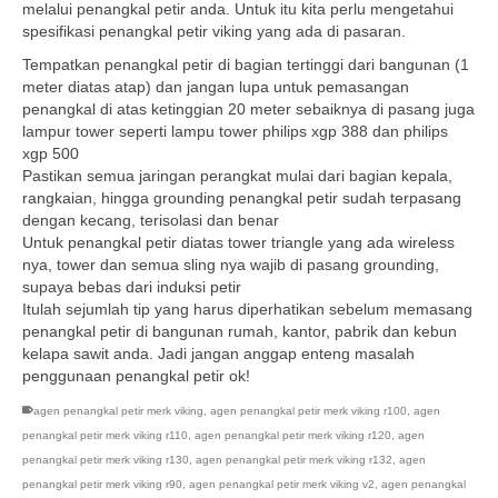
melalui penangkal petir anda. Untuk itu kita perlu mengetahui
spesifikasi penangkal petir viking yang ada di pasaran.
Tempatkan penangkal petir di bagian tertinggi dari bangunan (1
meter diatas atap) dan jangan lupa untuk pemasangan
penangkal di atas ketinggian 20 meter sebaiknya di pasang juga
lampur tower seperti lampu tower philips xgp 388 dan philips
xgp 500
Pastikan semua jaringan perangkat mulai dari bagian kepala,
rangkaian, hingga grounding penangkal petir sudah terpasang
dengan kecang, terisolasi dan benar
Untuk penangkal petir diatas tower triangle yang ada wireless
nya, tower dan semua sling nya wajib di pasang grounding,
supaya bebas dari induksi petir
Itulah sejumlah tip yang harus diperhatikan sebelum memasang
penangkal petir di bangunan rumah, kantor, pabrik dan kebun
kelapa sawit anda. Jadi jangan anggap enteng masalah
penggunaan penangkal petir ok!
agen penangkal petir merk viking
,
agen penangkal petir merk viking r100
,
agen
penangkal petir merk viking r110
,
agen penangkal petir merk viking r120
,
agen
penangkal petir merk viking r130
,
agen penangkal petir merk viking r132
,
agen
penangkal petir merk viking r90
,
agen penangkal petir merk viking v2
,
agen penangkal