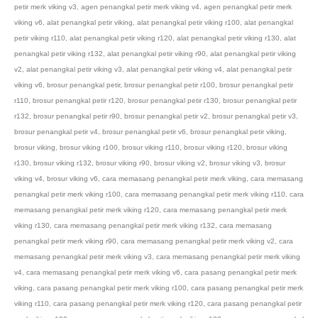
petir merk viking v3
,
agen penangkal petir merk viking v4
,
agen penangkal petir merk
viking v6
,
alat penangkal petir viking
,
alat penangkal petir viking r100
,
alat penangkal
petir viking r110
,
alat penangkal petir viking r120
,
alat penangkal petir viking r130
,
alat
penangkal petir viking r132
,
alat penangkal petir viking r90
,
alat penangkal petir viking
v2
,
alat penangkal petir viking v3
,
alat penangkal petir viking v4
,
alat penangkal petir
viking v6
,
brosur penangkal petir
,
brosur penangkal petir r100
,
brosur penangkal petir
r110
,
brosur penangkal petir r120
,
brosur penangkal petir r130
,
brosur penangkal petir
r132
,
brosur penangkal petir r90
,
brosur penangkal petir v2
,
brosur penangkal petir v3
,
brosur penangkal petir v4
,
brosur penangkal petir v6
,
brosur penangkal petir viking
,
brosur viking
,
brosur viking r100
,
brosur viking r110
,
brosur viking r120
,
brosur viking
r130
,
brosur viking r132
,
brosur viking r90
,
brosur viking v2
,
brosur viking v3
,
brosur
viking v4
,
brosur viking v6
,
cara memasang penangkal petir merk viking
,
cara memasang
penangkal petir merk viking r100
,
cara memasang penangkal petir merk viking r110
,
cara
memasang penangkal petir merk viking r120
,
cara memasang penangkal petir merk
viking r130
,
cara memasang penangkal petir merk viking r132
,
cara memasang
penangkal petir merk viking r90
,
cara memasang penangkal petir merk viking v2
,
cara
memasang penangkal petir merk viking v3
,
cara memasang penangkal petir merk viking
v4
,
cara memasang penangkal petir merk viking v6
,
cara pasang penangkal petir merk
viking
,
cara pasang penangkal petir merk viking r100
,
cara pasang penangkal petir merk
viking r110
,
cara pasang penangkal petir merk viking r120
,
cara pasang penangkal petir