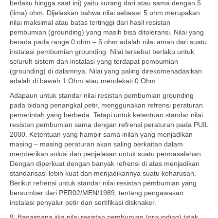
berlaku hingga saat ini) yaitu kurang dari atau sama dengan 5
(lima) ohm. Dijelaskan bahwa nilai sebesar 5 ohm merupakan
nilai maksimal atau batas tertinggi dari hasil resistan
pembumian (grounding) yang masih bisa ditoleransi. Nilai yang
berada pada range 0 ohm – 5 ohm adalah nilai aman dari suatu
instalasi pembumian grounding. Nilai tersebut berlaku untuk
seluruh sistem dan instalasi yang terdapat pembumian
(grounding) di dalamnya. Nilai yang paling direkomenadasikan
adalah di bawah 1 Ohm atau mendekati 0 Ohm.
Adapaun untuk standar nilai resistan pembumian grounding
pada bidang penangkal petir, menggunakan refrensi peraturan
pemerintah yang berbeda. Tetapi untuk ketentuan standar nilai
resistan pembumian sama dengan refrensi peraturan pada PUIL
2000. Ketentuan yang hampir sama inilah yang menjadikan
masing – masing peraturan akan saling berkaitan dalam
memberikan solusi dan penjelasan untuk suatu permasalahan.
Dengan diperkuat dengan banyak refrensi di atas menjadikan
standarisasi lebih kuat dan menjadikannya suatu keharusan.
Berikut refrensi untuk standar nilai resistan pembumian yang
bersumber dari PER02/MEN/1989, tentang pengawasan
instalasi penyalur petir dan sertifikasi disknaker.
9. Bagaimana jika nilai resistan pembumian (grounding) tidak