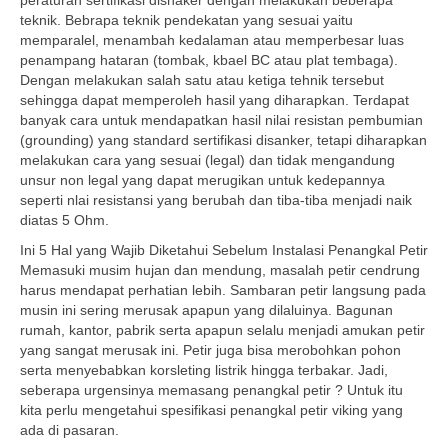
peraturan sertifikasi disnaker dengan melakukan beberapa
teknik. Bebrapa teknik pendekatan yang sesuai yaitu
memparalel, menambah kedalaman atau memperbesar luas
penampang hataran (tombak, kbael BC atau plat tembaga).
Dengan melakukan salah satu atau ketiga tehnik tersebut
sehingga dapat memperoleh hasil yang diharapkan. Terdapat
banyak cara untuk mendapatkan hasil nilai resistan pembumian
(grounding) yang standard sertifikasi disanker, tetapi diharapkan
melakukan cara yang sesuai (legal) dan tidak mengandung
unsur non legal yang dapat merugikan untuk kedepannya
seperti nlai resistansi yang berubah dan tiba-tiba menjadi naik
diatas 5 Ohm.
Ini 5 Hal yang Wajib Diketahui Sebelum Instalasi Penangkal Petir
Memasuki musim hujan dan mendung, masalah petir cendrung
harus mendapat perhatian lebih. Sambaran petir langsung pada
musin ini sering merusak apapun yang dilaluinya. Bagunan
rumah, kantor, pabrik serta apapun selalu menjadi amukan petir
yang sangat merusak ini. Petir juga bisa merobohkan pohon
serta menyebabkan korsleting listrik hingga terbakar. Jadi,
seberapa urgensinya memasang penangkal petir ? Untuk itu
kita perlu mengetahui spesifikasi penangkal petir viking yang
ada di pasaran.