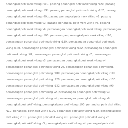
penangkal petir merk viking r110
,
pasang penangkal petir merk viking r120
,
pasang
penangkal petir merk viking r130
,
pasang penangkal petir merk viking r132
,
pasang
penangkal petir merk viking r90
,
pasang penangkal petir merk viking v2
,
pasang
penangkal petir merk viking v3
,
pasang penangkal petir merk viking v4
,
pasang
penangkal petir merk viking v6
,
pemasangan penangkal petir merk viking
,
pemasangan
penangkal petir merk viking r100
,
pemasangan penangkal petir merk viking r110
,
pemasangan penangkal petir merk viking r120
,
pemasangan penangkal petir merk
viking r130
,
pemasangan penangkal petir merk viking r132
,
pemasangan penangkal
petir merk viking r90
,
pemasangan penangkal petir merk viking v2
,
pemasangan
penangkal petir merk viking v3
,
pemasangan penangkal petir merk viking v4
,
pemasangan penangkal petir merk viking v6
,
pemasangan penangkal petir viking
,
pemasangan penangkal petir viking r100
,
pemasangan penangkal petir viking r110
,
pemasangan penangkal petir viking r120
,
pemasangan penangkal petir viking r130
,
pemasangan penangkal petir viking r132
,
pemasangan penangkal petir viking r90
,
pemasangan penangkal petir viking v2
,
pemasangan penangkal petir viking v3
,
pemasangan penangkal petir viking v4
,
pemasangan penangkal petir viking v6
,
penangkal petir aktif viking
,
penangkal petir aktif viking r100
,
penangkal petir aktif viking
r110
,
penangkal petir aktif viking r120
,
penangkal petir aktif viking r130
,
penangkal petir
aktif viking r132
,
penangkal petir aktif viking r90
,
penangkal petir aktif viking v2
,
penangkal petir aktif viking v3
,
penangkal petir aktif viking v4
,
penangkal petir aktif