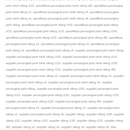
petir merk viking r132
,
spesifikasi penangkal petir merk viking r90
,
spesifikasi penangkal
petir merk viking v2
,
spesifikasi penangkal petir merk viking v3
,
spesifikasi penangkal
petir merk viking v4
,
spesifikasi penangkal petir merk viking v6
,
spesifikasi penangkal
petir viking
,
spesifikasi penangkal petir viking r100
,
spesifikasi penangkal petir viking
r110
,
spesifikasi penangkal petir viking r120
,
spesifikasi penangkal petir viking r130
,
spesifikasi penangkal petir viking r132
,
spesifikasi penangkal petir viking r90
,
spesifikasi
penangkal petir viking v2
,
spesifikasi penangkal petir viking v3
,
spesifikasi penangkal
petir viking v4
,
spesifikasi penangkal petir viking v6
,
supplier penangkal petir merk viking
,
supplier penangkal petir merk viking r100
,
supplier penangkal petir merk viking r110
,
supplier penangkal petir merk viking r120
,
supplier penangkal petir merk viking r130
,
supplier penangkal petir merk viking r132
,
supplier penangkal petir merk viking r90
,
supplier penangkal petir merk viking v2
,
supplier penangkal petir merk viking v3
,
supplier
penangkal petir merk viking v4
,
supplier penangkal petir merk viking v6
,
supplier
penangkal petir viking
,
supplier penangkal petir viking r100
,
supplier penangkal petir
viking r110
,
supplier penangkal petir viking r120
,
supplier penangkal petir viking r130
,
supplier penangkal petir viking r132
,
supplier penangkal petir viking r90
,
supplier
penangkal petir viking v2
,
supplier penangkal petir viking v3
,
supplier penangkal petir
viking v4
,
supplier penangkal petir viking v6
,
supplier viking
,
supplier viking r100
,
supplier
viking r110
,
supplier viking r120
,
supplier viking r130
,
supplier viking r132
,
supplier viking
r90
,
supplier viking v2
,
supplier viking v3
,
supplier viking v4
,
supplier viking v6
,
toko