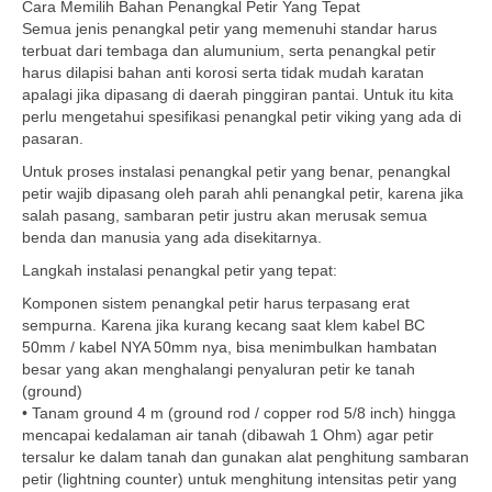
Cara Memilih Bahan Penangkal Petir Yang Tepat
Semua jenis penangkal petir yang memenuhi standar harus
terbuat dari tembaga dan alumunium, serta penangkal petir
harus dilapisi bahan anti korosi serta tidak mudah karatan
apalagi jika dipasang di daerah pinggiran pantai. Untuk itu kita
perlu mengetahui spesifikasi penangkal petir viking yang ada di
pasaran.
Untuk proses instalasi penangkal petir yang benar, penangkal
petir wajib dipasang oleh parah ahli penangkal petir, karena jika
salah pasang, sambaran petir justru akan merusak semua
benda dan manusia yang ada disekitarnya.
Langkah instalasi penangkal petir yang tepat:
Komponen sistem penangkal petir harus terpasang erat
sempurna. Karena jika kurang kecang saat klem kabel BC
50mm / kabel NYA 50mm nya, bisa menimbulkan hambatan
besar yang akan menghalangi penyaluran petir ke tanah
(ground)
• Tanam ground 4 m (ground rod / copper rod 5/8 inch) hingga
mencapai kedalaman air tanah (dibawah 1 Ohm) agar petir
tersalur ke dalam tanah dan gunakan alat penghitung sambaran
petir (lightning counter) untuk menghitung intensitas petir yang