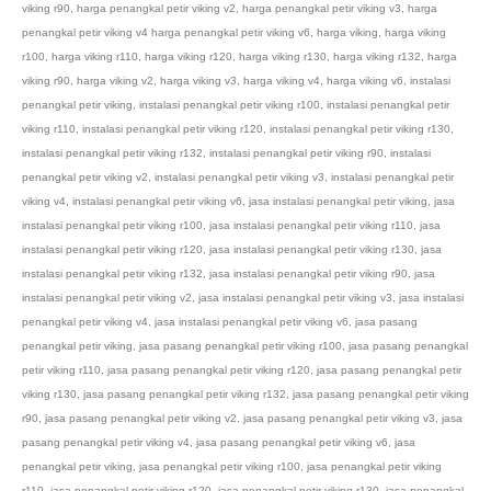
viking r90
,
harga penangkal petir viking v2
,
harga penangkal petir viking v3
,
harga
penangkal petir viking v4 harga penangkal petir viking v6
,
harga viking
,
harga viking
r100
,
harga viking r110
,
harga viking r120
,
harga viking r130
,
harga viking r132
,
harga
viking r90
,
harga viking v2
,
harga viking v3
,
harga viking v4
,
harga viking v6
,
instalasi
penangkal petir viking
,
instalasi penangkal petir viking r100
,
instalasi penangkal petir
viking r110
,
instalasi penangkal petir viking r120
,
instalasi penangkal petir viking r130
,
instalasi penangkal petir viking r132
,
instalasi penangkal petir viking r90
,
instalasi
penangkal petir viking v2
,
instalasi penangkal petir viking v3
,
instalasi penangkal petir
viking v4
,
instalasi penangkal petir viking v6
,
jasa instalasi penangkal petir viking
,
jasa
instalasi penangkal petir viking r100
,
jasa instalasi penangkal petir viking r110
,
jasa
instalasi penangkal petir viking r120
,
jasa instalasi penangkal petir viking r130
,
jasa
instalasi penangkal petir viking r132
,
jasa instalasi penangkal petir viking r90
,
jasa
instalasi penangkal petir viking v2
,
jasa instalasi penangkal petir viking v3
,
jasa instalasi
penangkal petir viking v4
,
jasa instalasi penangkal petir viking v6
,
jasa pasang
penangkal petir viking
,
jasa pasang penangkal petir viking r100
,
jasa pasang penangkal
petir viking r110
,
jasa pasang penangkal petir viking r120
,
jasa pasang penangkal petir
viking r130
,
jasa pasang penangkal petir viking r132
,
jasa pasang penangkal petir viking
r90
,
jasa pasang penangkal petir viking v2
,
jasa pasang penangkal petir viking v3
,
jasa
pasang penangkal petir viking v4
,
jasa pasang penangkal petir viking v6
,
jasa
penangkal petir viking
,
jasa penangkal petir viking r100
,
jasa penangkal petir viking
r110
,
jasa penangkal petir viking r120
,
jasa penangkal petir viking r130
,
jasa penangkal