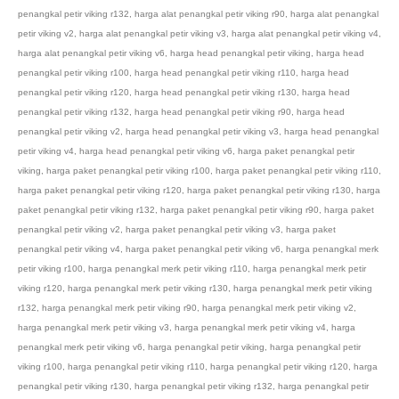
penangkal petir viking r132
,
harga alat penangkal petir viking r90
,
harga alat penangkal
petir viking v2
,
harga alat penangkal petir viking v3
,
harga alat penangkal petir viking v4
,
harga alat penangkal petir viking v6
,
harga head penangkal petir viking
,
harga head
penangkal petir viking r100
,
harga head penangkal petir viking r110
,
harga head
penangkal petir viking r120
,
harga head penangkal petir viking r130
,
harga head
penangkal petir viking r132
,
harga head penangkal petir viking r90
,
harga head
penangkal petir viking v2
,
harga head penangkal petir viking v3
,
harga head penangkal
petir viking v4
,
harga head penangkal petir viking v6
,
harga paket penangkal petir
viking
,
harga paket penangkal petir viking r100
,
harga paket penangkal petir viking r110
,
harga paket penangkal petir viking r120
,
harga paket penangkal petir viking r130
,
harga
paket penangkal petir viking r132
,
harga paket penangkal petir viking r90
,
harga paket
penangkal petir viking v2
,
harga paket penangkal petir viking v3
,
harga paket
penangkal petir viking v4
,
harga paket penangkal petir viking v6
,
harga penangkal merk
petir viking r100
,
harga penangkal merk petir viking r110
,
harga penangkal merk petir
viking r120
,
harga penangkal merk petir viking r130
,
harga penangkal merk petir viking
r132
,
harga penangkal merk petir viking r90
,
harga penangkal merk petir viking v2
,
harga penangkal merk petir viking v3
,
harga penangkal merk petir viking v4
,
harga
penangkal merk petir viking v6
,
harga penangkal petir viking
,
harga penangkal petir
viking r100
,
harga penangkal petir viking r110
,
harga penangkal petir viking r120
,
harga
penangkal petir viking r130
,
harga penangkal petir viking r132
,
harga penangkal petir