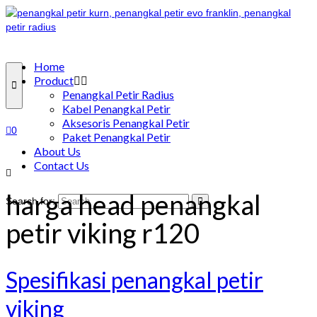
Home
Product
Penangkal Petir Radius
Kabel Penangkal Petir
Aksesoris Penangkal Petir
0
Paket Penangkal Petir
About Us
Contact Us
harga head penangkal
Search for:
petir viking r120
Spesifikasi penangkal petir
viking