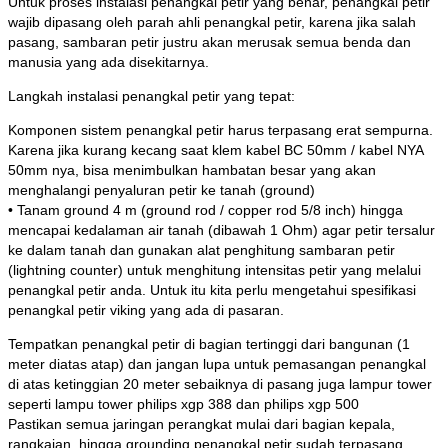
Untuk proses instalasi penangkal petir yang benar, penangkal petir
wajib dipasang oleh parah ahli penangkal petir, karena jika salah
pasang, sambaran petir justru akan merusak semua benda dan
manusia yang ada disekitarnya.
Langkah instalasi penangkal petir yang tepat:
Komponen sistem penangkal petir harus terpasang erat sempurna.
Karena jika kurang kecang saat klem kabel BC 50mm / kabel NYA
50mm nya, bisa menimbulkan hambatan besar yang akan
menghalangi penyaluran petir ke tanah (ground)
• Tanam ground 4 m (ground rod / copper rod 5/8 inch) hingga
mencapai kedalaman air tanah (dibawah 1 Ohm) agar petir tersalur
ke dalam tanah dan gunakan alat penghitung sambaran petir
(lightning counter) untuk menghitung intensitas petir yang melalui
penangkal petir anda. Untuk itu kita perlu mengetahui spesifikasi
penangkal petir viking yang ada di pasaran.
Tempatkan penangkal petir di bagian tertinggi dari bangunan (1
meter diatas atap) dan jangan lupa untuk pemasangan penangkal
di atas ketinggian 20 meter sebaiknya di pasang juga lampur tower
seperti lampu tower philips xgp 388 dan philips xgp 500
Pastikan semua jaringan perangkat mulai dari bagian kepala,
rangkaian, hingga grounding penangkal petir sudah terpasang