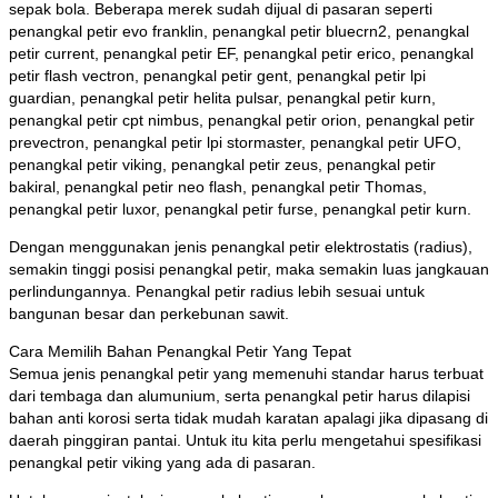
sepak bola. Beberapa merek sudah dijual di pasaran seperti
penangkal petir evo franklin, penangkal petir bluecrn2, penangkal
petir current, penangkal petir EF, penangkal petir erico, penangkal
petir flash vectron, penangkal petir gent, penangkal petir lpi
guardian, penangkal petir helita pulsar, penangkal petir kurn,
penangkal petir cpt nimbus, penangkal petir orion, penangkal petir
prevectron, penangkal petir lpi stormaster, penangkal petir UFO,
penangkal petir viking, penangkal petir zeus, penangkal petir
bakiral, penangkal petir neo flash, penangkal petir Thomas,
penangkal petir luxor, penangkal petir furse, penangkal petir kurn.
Dengan menggunakan jenis penangkal petir elektrostatis (radius),
semakin tinggi posisi penangkal petir, maka semakin luas jangkauan
perlindungannya. Penangkal petir radius lebih sesuai untuk
bangunan besar dan perkebunan sawit.
Cara Memilih Bahan Penangkal Petir Yang Tepat
Semua jenis penangkal petir yang memenuhi standar harus terbuat
dari tembaga dan alumunium, serta penangkal petir harus dilapisi
bahan anti korosi serta tidak mudah karatan apalagi jika dipasang di
daerah pinggiran pantai. Untuk itu kita perlu mengetahui spesifikasi
penangkal petir viking yang ada di pasaran.