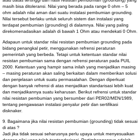
masih bisa ditoleransi. Nilai yang berada pada range 0 ohm – 5
ohm adalah nilai aman dari suatu instalasi pembumian grounding.
Nilai tersebut berlaku untuk seluruh sistem dan instalasi yang
terdapat pembumian (grounding) di dalamnya. Nilai yang paling
direkomenadasikan adalah di bawah 1 Ohm atau mendekati 0 Ohm.
Adapaun untuk standar nilai resistan pembumian grounding pada
bidang penangkal petir, menggunakan refrensi peraturan
pemerintah yang berbeda. Tetapi untuk ketentuan standar nilai
resistan pembumian sama dengan refrensi peraturan pada PUIL
2000. Ketentuan yang hampir sama inilah yang menjadikan masing
– masing peraturan akan saling berkaitan dalam memberikan solusi
dan penjelasan untuk suatu permasalahan. Dengan diperkuat
dengan banyak refrensi di atas menjadikan standarisasi lebih kuat
dan menjadikannya suatu keharusan. Berikut refrensi untuk standar
nilai resistan pembumian yang bersumber dari PER02/MEN/1989,
tentang pengawasan instalasi penyalur petir dan sertifikasi
disknaker.
9. Bagaimana jika nilai resistan pembumian (grounding) tidak sesuai
di atas ?
Jadi jika tidak sesuai seharusnya perlu upaya untuk menyesuaikan
dengan nilai yang telah terstandarisasi. Pertimbangannya adalah