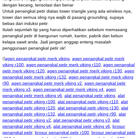
dengan kecang, terisolasi dan benar
Untuk penangkal petir diatas tower triangle yang ada wireless nya,
tower dan semua sling nya wajib di pasang grounding, supaya
bebas dari induksi petir
Itulah sejumlah tip yang harus diperhatikan sebelum memasang
penangkal petir di bangunan rumah, kantor, pabrik dan kebun
kelapa sawit anda. Jadi jangan anggap enteng masalah
penggunaan penangkal petir ok!
agen penangkal petir merk viking
,
agen penangkal petir merk
viking r100
,
agen penangkal petir merk viking r110
,
agen penangkal
petir merk viking r120
,
agen penangkal petir merk viking r130
,
agen
penangkal petir merk viking r132
,
agen penangkal petir merk viking
r90
,
agen penangkal petir merk viking v2
,
agen penangkal petir
merk viking v3
,
agen penangkal petir merk viking v4
,
agen
penangkal petir merk viking v6
,
alat penangkal petir viking
,
alat
penangkal petir viking r100
,
alat penangkal petir viking r110
,
alat
penangkal petir viking r120
,
alat penangkal petir viking r130
,
alat
penangkal petir viking r132
,
alat penangkal petir viking r90
,
alat
penangkal petir viking v2
,
alat penangkal petir viking v3
,
alat
penangkal petir viking v4
,
alat penangkal petir viking v6
,
brosur
penangkal petir
,
brosur penangkal petir r100
,
brosur penangkal petir