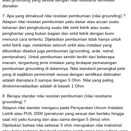
disnaker.
7. Apa yang dimaksud nilai resistan pembumian (nilai grounding) ?
Adapun nilai resistan pembumian yaitu dasar atau acuan suatu
tahanan dari penghubung suatu titik sirkit listrik atau suatu
penghantar yang bukan bagian dari sirkit listrik dengan bumi
menurut cara tertentu. Dijelaskan pembumian tidak hanya untuk
sirkit listrik saja, melainkan seluruh sirkit atau instalasi yang
dibumikan disebut juga pembumian (grounding, arde, netral,
pentanahan). Untuk pembumian sendiri terdiri dari beberapa
macam, tergantung jenis instalasi yang terdapat pemasangan
pembumian grounding di dalamnya. Nilai standard penangkal petir
yang di wajibkan pemerintah sesuai dengan sertifikasi disknaker
adalah dianatara 0 sampai dengan 5 Ohm. Nilai yang paling
direkomenadasikan adalah di bawah 1 Ohm.
8. Berapa standar nilai resistan pembumian (nilai resistansi
grounding) ?
Adapun nilai standar mengacu pada Persyaratan Umum Instalasi
Listrik atau PUIL 2000 (peraturan yang sesuai dan berlaku hingga
saat ini) yaitu kurang dari atau sama dengan 5 (lima) ohm.
Dijelaskan bahwa nilai sebesar 5 ohm merupakan nilai maksimal
atau batas tertinggi dari hasil resistan pembumian (grounding) yang