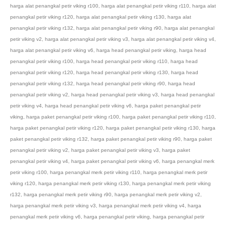
harga alat penangkal petir viking r100
,
harga alat penangkal petir viking r110
,
harga alat
penangkal petir viking r120
,
harga alat penangkal petir viking r130
,
harga alat
penangkal petir viking r132
,
harga alat penangkal petir viking r90
,
harga alat penangkal
petir viking v2
,
harga alat penangkal petir viking v3
,
harga alat penangkal petir viking v4
,
harga alat penangkal petir viking v6
,
harga head penangkal petir viking
,
harga head
penangkal petir viking r100
,
harga head penangkal petir viking r110
,
harga head
penangkal petir viking r120
,
harga head penangkal petir viking r130
,
harga head
penangkal petir viking r132
,
harga head penangkal petir viking r90
,
harga head
penangkal petir viking v2
,
harga head penangkal petir viking v3
,
harga head penangkal
petir viking v4
,
harga head penangkal petir viking v6
,
harga paket penangkal petir
viking
,
harga paket penangkal petir viking r100
,
harga paket penangkal petir viking r110
,
harga paket penangkal petir viking r120
,
harga paket penangkal petir viking r130
,
harga
paket penangkal petir viking r132
,
harga paket penangkal petir viking r90
,
harga paket
penangkal petir viking v2
,
harga paket penangkal petir viking v3
,
harga paket
penangkal petir viking v4
,
harga paket penangkal petir viking v6
,
harga penangkal merk
petir viking r100
,
harga penangkal merk petir viking r110
,
harga penangkal merk petir
viking r120
,
harga penangkal merk petir viking r130
,
harga penangkal merk petir viking
r132
,
harga penangkal merk petir viking r90
,
harga penangkal merk petir viking v2
,
harga penangkal merk petir viking v3
,
harga penangkal merk petir viking v4
,
harga
penangkal merk petir viking v6
,
harga penangkal petir viking
,
harga penangkal petir