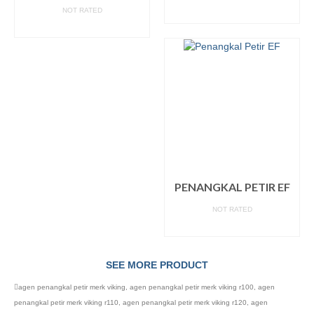
NOT RATED
READ MORE
READ MORE
PENANGKAL PETIR EF
NOT RATED
READ MORE
SEE MORE PRODUCT
agen penangkal petir merk viking
,
agen penangkal petir merk viking r100
,
agen
penangkal petir merk viking r110
,
agen penangkal petir merk viking r120
,
agen