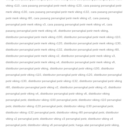
viking r110
,
cara pasang penangkal petir merk viking r120
,
cara pasang penangkal petir
merk viking r130
,
cara pasang penangkal petir merk viking r132
,
cara pasang penangkal
petir merk viking r90
,
cara pasang penangkal petir merk viking v2
,
cara pasang
penangkal petir merk viking v3
,
cara pasang penangkal petir merk viking v4
,
cara
pasang penangkal petir merk viking v6
,
distributor penangkal petir merk viking
,
distributor penangkal petir merk viking r100
,
distributor penangkal petir merk viking r110
,
distributor penangkal petir merk viking r120
,
distributor penangkal petir merk viking r130
,
distributor penangkal petir merk viking r132
,
distributor penangkal petir merk viking r90
,
distributor penangkal petir merk viking v2
,
distributor penangkal petir merk viking v3
,
distributor penangkal petir merk viking v4
,
distributor penangkal petir merk viking v6
,
distributor penangkal petir viking
,
distributor penangkal petir viking r100
,
distributor
penangkal petir viking r110
,
distributor penangkal petir viking r120
,
distributor penangkal
petir viking r130
,
distributor penangkal petir viking r132
,
distributor penangkal petir viking
r90
,
distributor penangkal petir viking v2
,
distributor penangkal petir viking v3
,
distributor
penangkal petir viking v4
,
distributor penangkal petir viking v6
,
distributor viking
penangkal petir
,
distributor viking r100 penangkal petir
,
distributor viking r110 penangkal
petir
,
distributor viking r120 penangkal petir
,
distributor viking r130 penangkal petir
,
distributor viking r132 penangkal petir
,
distributor viking r90 penangkal petir
,
distributor
viking v2 penangkal petir
,
distributor viking v3 penangkal petir
,
distributor viking v4
penangkal petir
,
distributor viking v6 penangkal petir
,
harga alat penangkal petir viking
,