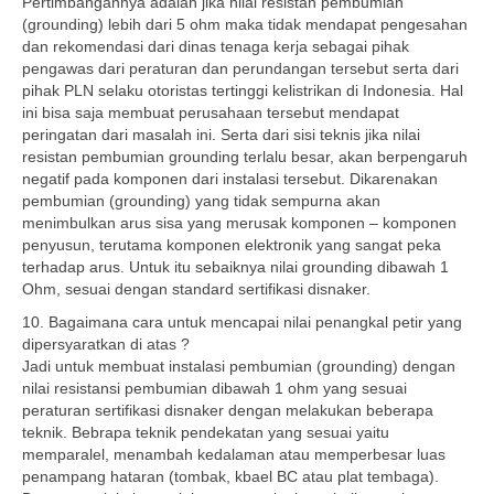
Pertimbangannya adalah jika nilai resistan pembumian
(grounding) lebih dari 5 ohm maka tidak mendapat pengesahan
dan rekomendasi dari dinas tenaga kerja sebagai pihak
pengawas dari peraturan dan perundangan tersebut serta dari
pihak PLN selaku otoristas tertinggi kelistrikan di Indonesia. Hal
ini bisa saja membuat perusahaan tersebut mendapat
peringatan dari masalah ini. Serta dari sisi teknis jika nilai
resistan pembumian grounding terlalu besar, akan berpengaruh
negatif pada komponen dari instalasi tersebut. Dikarenakan
pembumian (grounding) yang tidak sempurna akan
menimbulkan arus sisa yang merusak komponen – komponen
penyusun, terutama komponen elektronik yang sangat peka
terhadap arus. Untuk itu sebaiknya nilai grounding dibawah 1
Ohm, sesuai dengan standard sertifikasi disnaker.
10. Bagaimana cara untuk mencapai nilai penangkal petir yang
dipersyaratkan di atas ?
Jadi untuk membuat instalasi pembumian (grounding) dengan
nilai resistansi pembumian dibawah 1 ohm yang sesuai
peraturan sertifikasi disnaker dengan melakukan beberapa
teknik. Bebrapa teknik pendekatan yang sesuai yaitu
memparalel, menambah kedalaman atau memperbesar luas
penampang hataran (tombak, kbael BC atau plat tembaga).