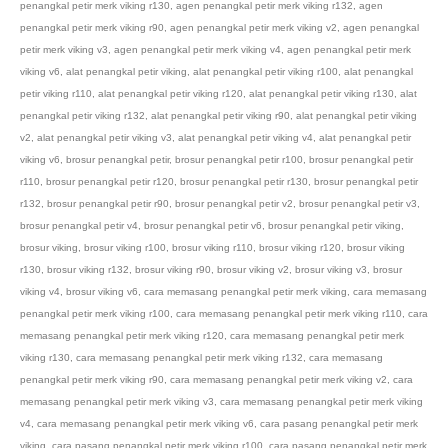
penangkal petir merk viking r130
,
agen penangkal petir merk viking r132
,
agen
penangkal petir merk viking r90
,
agen penangkal petir merk viking v2
,
agen penangkal
petir merk viking v3
,
agen penangkal petir merk viking v4
,
agen penangkal petir merk
viking v6
,
alat penangkal petir viking
,
alat penangkal petir viking r100
,
alat penangkal
petir viking r110
,
alat penangkal petir viking r120
,
alat penangkal petir viking r130
,
alat
penangkal petir viking r132
,
alat penangkal petir viking r90
,
alat penangkal petir viking
v2
,
alat penangkal petir viking v3
,
alat penangkal petir viking v4
,
alat penangkal petir
viking v6
,
brosur penangkal petir
,
brosur penangkal petir r100
,
brosur penangkal petir
r110
,
brosur penangkal petir r120
,
brosur penangkal petir r130
,
brosur penangkal petir
r132
,
brosur penangkal petir r90
,
brosur penangkal petir v2
,
brosur penangkal petir v3
,
brosur penangkal petir v4
,
brosur penangkal petir v6
,
brosur penangkal petir viking
,
brosur viking
,
brosur viking r100
,
brosur viking r110
,
brosur viking r120
,
brosur viking
r130
,
brosur viking r132
,
brosur viking r90
,
brosur viking v2
,
brosur viking v3
,
brosur
viking v4
,
brosur viking v6
,
cara memasang penangkal petir merk viking
,
cara memasang
penangkal petir merk viking r100
,
cara memasang penangkal petir merk viking r110
,
cara
memasang penangkal petir merk viking r120
,
cara memasang penangkal petir merk
viking r130
,
cara memasang penangkal petir merk viking r132
,
cara memasang
penangkal petir merk viking r90
,
cara memasang penangkal petir merk viking v2
,
cara
memasang penangkal petir merk viking v3
,
cara memasang penangkal petir merk viking
v4
,
cara memasang penangkal petir merk viking v6
,
cara pasang penangkal petir merk
viking
,
cara pasang penangkal petir merk viking r100
,
cara pasang penangkal petir merk