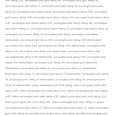
aktif viking r132
,
penangkal petir aktif viking r90
,
penangkal petir aktif viking v2
,
penangkal petir aktif viking v3
,
penangkal petir aktif viking v4
,
penangkal petir aktif
viking v6
,
penangkal petir sistem viking
,
penangkal petir sistem viking r100
,
penangkal
petir sistem viking r110
,
penangkal petir sistem viking r120
,
penangkal petir sistem viking
r130
,
penangkal petir sistem viking r132
,
penangkal petir sistem viking r90
,
penangkal
petir sistem viking v2
,
penangkal petir sistem viking v3
,
penangkal petir sistem viking v4
,
penangkal petir sistem viking v6
,
penangkal petir viking
,
penangkal petir viking
elektrostatis
,
penangkal petir viking r100
,
penangkal petir viking r100 elektrostatis
,
penangkal petir viking r110
,
penangkal petir viking r110 elektrostatis
,
penangkal petir
viking r120
,
penangkal petir viking r120 elektrostatis
,
penangkal petir viking r130
,
penangkal petir viking r130 elektrostatis
,
penangkal petir viking r132
,
penangkal petir
viking r132 elektrostatis
,
penangkal petir viking r90
,
penangkal petir viking r90
elektrostatis
,
penangkal petir viking v2
,
penangkal petir viking v2 elektrostatis
,
penangkal petir viking v3
,
penangkal petir viking v3 elektrostatis
,
penangkal petir viking
v4
,
penangkal petir viking v4 elektrostatis
,
penangkal petir viking v6
,
penangkal petir
viking v6 elektrostatis
,
radius penangkal petir merk viking
,
radius penangkal petir merk
viking r100
,
radius penangkal petir merk viking r110
,
radius penangkal petir merk viking
r120
,
radius penangkal petir merk viking r130
,
radius penangkal petir merk viking r132
,
radius penangkal petir merk viking r90
,
radius penangkal petir merk viking v2
,
radius
penangkal petir merk viking v3
,
radius penangkal petir merk viking v4
,
radius penangkal
petir merk viking v6
,
spesifikasi penangkal petir merk viking
,
spesifikasi penangkal petir