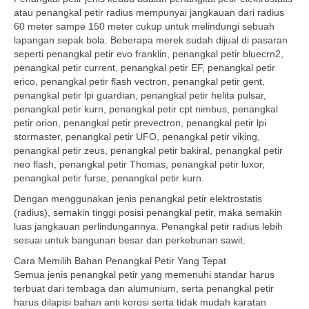
atau penangkal petir radius mempunyai jangkauan dari radius
60 meter sampe 150 meter cukup untuk melindungi sebuah
lapangan sepak bola. Beberapa merek sudah dijual di pasaran
seperti penangkal petir evo franklin, penangkal petir bluecrn2,
penangkal petir current, penangkal petir EF, penangkal petir
erico, penangkal petir flash vectron, penangkal petir gent,
penangkal petir lpi guardian, penangkal petir helita pulsar,
penangkal petir kurn, penangkal petir cpt nimbus, penangkal
petir orion, penangkal petir prevectron, penangkal petir lpi
stormaster, penangkal petir UFO, penangkal petir viking,
penangkal petir zeus, penangkal petir bakiral, penangkal petir
neo flash, penangkal petir Thomas, penangkal petir luxor,
penangkal petir furse, penangkal petir kurn.
Dengan menggunakan jenis penangkal petir elektrostatis
(radius), semakin tinggi posisi penangkal petir, maka semakin
luas jangkauan perlindungannya. Penangkal petir radius lebih
sesuai untuk bangunan besar dan perkebunan sawit.
Cara Memilih Bahan Penangkal Petir Yang Tepat
Semua jenis penangkal petir yang memenuhi standar harus
terbuat dari tembaga dan alumunium, serta penangkal petir
harus dilapisi bahan anti korosi serta tidak mudah karatan