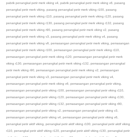
pabrik penangkal petir merk viking v4
,
pabrik penangkal petir merk viking v6
,
pasang
penangkal petir merk viking
,
pasang penangkal petir merk viking r100
,
pasang
penangkal petir merk viking r110
,
pasang penangkal petir merk viking r120
,
pasang
penangkal petir merk viking r130
,
pasang penangkal petir merk viking r132
,
pasang
penangkal petir merk viking r90
,
pasang penangkal petir merk viking v2
,
pasang
penangkal petir merk viking v3
,
pasang penangkal petir merk viking v4
,
pasang
penangkal petir merk viking v6
,
pemasangan penangkal petir merk viking
,
pemasangan
penangkal petir merk viking r100
,
pemasangan penangkal petir merk viking r110
,
pemasangan penangkal petir merk viking r120
,
pemasangan penangkal petir merk
viking r130
,
pemasangan penangkal petir merk viking r132
,
pemasangan penangkal
petir merk viking r90
,
pemasangan penangkal petir merk viking v2
,
pemasangan
penangkal petir merk viking v3
,
pemasangan penangkal petir merk viking v4
,
pemasangan penangkal petir merk viking v6
,
pemasangan penangkal petir viking
,
pemasangan penangkal petir viking r100
,
pemasangan penangkal petir viking r110
,
pemasangan penangkal petir viking r120
,
pemasangan penangkal petir viking r130
,
pemasangan penangkal petir viking r132
,
pemasangan penangkal petir viking r90
,
pemasangan penangkal petir viking v2
,
pemasangan penangkal petir viking v3
,
pemasangan penangkal petir viking v4
,
pemasangan penangkal petir viking v6
,
penangkal petir aktif viking
,
penangkal petir aktif viking r100
,
penangkal petir aktif viking
r110
,
penangkal petir aktif viking r120
,
penangkal petir aktif viking r130
,
penangkal petir