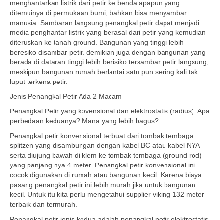
menghantarkan listrik dari petir ke benda apapun yang
ditemuinya di permukaan bumi, bahkan bisa menyambar
manusia. Sambaran langsung penangkal petir dapat menjadi
media penghantar listrik yang berasal dari petir yang kemudian
diteruskan ke tanah ground. Bangunan yang tinggi lebih
beresiko disambar petir, demikian juga dengan bangunan yang
berada di dataran tinggi lebih berisiko tersambar petir langsung,
meskipun bangunan rumah berlantai satu pun sering kali tak
luput terkena petir.
Jenis Penangkal Petir Ada 2 Macam
Penangkal Petir yang kovensional dan elektrostatis (radius). Apa
perbedaan keduanya? Mana yang lebih bagus?
Penangkal petir konvensional terbuat dari tombak tembaga
splitzen yang disambungan dengan kabel BC atau kabel NYA
serta diujung bawah di klem ke tombak tembaga (ground rod)
yang panjang nya 4 meter. Penangkal petir konvensional ini
cocok digunakan di rumah atau bangunan kecil. Karena biaya
pasang penangkal petir ini lebih murah jika untuk bangunan
kecil. Untuk itu kita perlu mengetahui supplier viking 132 meter
terbaik dan termurah.
Penangkal petir jenis kedua adalah penangkal petir elektrostatis