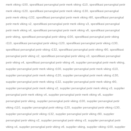
merk viking r100
,
spesifikasi penangkal petir merk viking r110
,
spesifikasi penangkal petir
merk viking r120
,
spesifikasi penangkal petir merk viking r130
,
spesifikasi penangkal
petir merk viking r132
,
spesifikasi penangkal petir merk viking r90
,
spesifikasi penangkal
petir merk viking v2
,
spesifikasi penangkal petir merk viking v3
,
spesifikasi penangkal
petir merk viking v4
,
spesifikasi penangkal petir merk viking v6
,
spesifikasi penangkal
petir viking
,
spesifikasi penangkal petir viking r100
,
spesifikasi penangkal petir viking
r110
,
spesifikasi penangkal petir viking r120
,
spesifikasi penangkal petir viking r130
,
spesifikasi penangkal petir viking r132
,
spesifikasi penangkal petir viking r90
,
spesifikasi
penangkal petir viking v2
,
spesifikasi penangkal petir viking v3
,
spesifikasi penangkal
petir viking v4
,
spesifikasi penangkal petir viking v6
,
supplier penangkal petir merk viking
,
supplier penangkal petir merk viking r100
,
supplier penangkal petir merk viking r110
,
supplier penangkal petir merk viking r120
,
supplier penangkal petir merk viking r130
,
supplier penangkal petir merk viking r132
,
supplier penangkal petir merk viking r90
,
supplier penangkal petir merk viking v2
,
supplier penangkal petir merk viking v3
,
supplier
penangkal petir merk viking v4
,
supplier penangkal petir merk viking v6
,
supplier
penangkal petir viking
,
supplier penangkal petir viking r100
,
supplier penangkal petir
viking r110
,
supplier penangkal petir viking r120
,
supplier penangkal petir viking r130
,
supplier penangkal petir viking r132
,
supplier penangkal petir viking r90
,
supplier
penangkal petir viking v2
,
supplier penangkal petir viking v3
,
supplier penangkal petir
viking v4
,
supplier penangkal petir viking v6
,
supplier viking
,
supplier viking r100
,
supplier