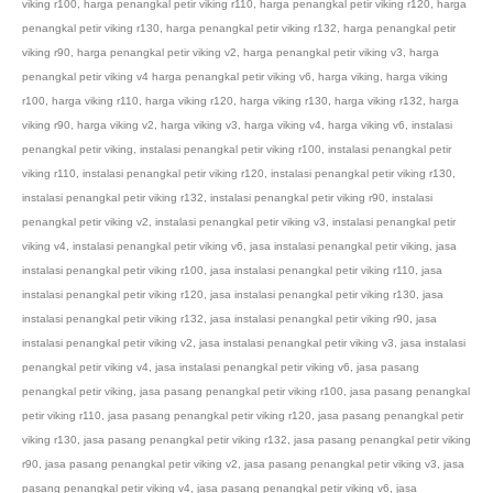
viking r100
,
harga penangkal petir viking r110
,
harga penangkal petir viking r120
,
harga
penangkal petir viking r130
,
harga penangkal petir viking r132
,
harga penangkal petir
viking r90
,
harga penangkal petir viking v2
,
harga penangkal petir viking v3
,
harga
penangkal petir viking v4 harga penangkal petir viking v6
,
harga viking
,
harga viking
r100
,
harga viking r110
,
harga viking r120
,
harga viking r130
,
harga viking r132
,
harga
viking r90
,
harga viking v2
,
harga viking v3
,
harga viking v4
,
harga viking v6
,
instalasi
penangkal petir viking
,
instalasi penangkal petir viking r100
,
instalasi penangkal petir
viking r110
,
instalasi penangkal petir viking r120
,
instalasi penangkal petir viking r130
,
instalasi penangkal petir viking r132
,
instalasi penangkal petir viking r90
,
instalasi
penangkal petir viking v2
,
instalasi penangkal petir viking v3
,
instalasi penangkal petir
viking v4
,
instalasi penangkal petir viking v6
,
jasa instalasi penangkal petir viking
,
jasa
instalasi penangkal petir viking r100
,
jasa instalasi penangkal petir viking r110
,
jasa
instalasi penangkal petir viking r120
,
jasa instalasi penangkal petir viking r130
,
jasa
instalasi penangkal petir viking r132
,
jasa instalasi penangkal petir viking r90
,
jasa
instalasi penangkal petir viking v2
,
jasa instalasi penangkal petir viking v3
,
jasa instalasi
penangkal petir viking v4
,
jasa instalasi penangkal petir viking v6
,
jasa pasang
penangkal petir viking
,
jasa pasang penangkal petir viking r100
,
jasa pasang penangkal
petir viking r110
,
jasa pasang penangkal petir viking r120
,
jasa pasang penangkal petir
viking r130
,
jasa pasang penangkal petir viking r132
,
jasa pasang penangkal petir viking
r90
,
jasa pasang penangkal petir viking v2
,
jasa pasang penangkal petir viking v3
,
jasa
pasang penangkal petir viking v4
,
jasa pasang penangkal petir viking v6
,
jasa