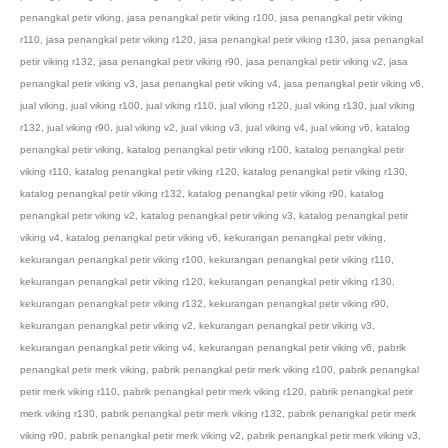
penangkal petir viking
,
jasa penangkal petir viking r100
,
jasa penangkal petir viking
r110
,
jasa penangkal petir viking r120
,
jasa penangkal petir viking r130
,
jasa penangkal
petir viking r132
,
jasa penangkal petir viking r90
,
jasa penangkal petir viking v2
,
jasa
penangkal petir viking v3
,
jasa penangkal petir viking v4
,
jasa penangkal petir viking v6
,
jual viking
,
jual viking r100
,
jual viking r110
,
jual viking r120
,
jual viking r130
,
jual viking
r132
,
jual viking r90
,
jual viking v2
,
jual viking v3
,
jual viking v4
,
jual viking v6
,
katalog
penangkal petir viking
,
katalog penangkal petir viking r100
,
katalog penangkal petir
viking r110
,
katalog penangkal petir viking r120
,
katalog penangkal petir viking r130
,
katalog penangkal petir viking r132
,
katalog penangkal petir viking r90
,
katalog
penangkal petir viking v2
,
katalog penangkal petir viking v3
,
katalog penangkal petir
viking v4
,
katalog penangkal petir viking v6
,
kekurangan penangkal petir viking
,
kekurangan penangkal petir viking r100
,
kekurangan penangkal petir viking r110
,
kekurangan penangkal petir viking r120
,
kekurangan penangkal petir viking r130
,
kekurangan penangkal petir viking r132
,
kekurangan penangkal petir viking r90
,
kekurangan penangkal petir viking v2
,
kekurangan penangkal petir viking v3
,
kekurangan penangkal petir viking v4
,
kekurangan penangkal petir viking v6
,
pabrik
penangkal petir merk viking
,
pabrik penangkal petir merk viking r100
,
pabrik penangkal
petir merk viking r110
,
pabrik penangkal petir merk viking r120
,
pabrik penangkal petir
merk viking r130
,
pabrik penangkal petir merk viking r132
,
pabrik penangkal petir merk
viking r90
,
pabrik penangkal petir merk viking v2
,
pabrik penangkal petir merk viking v3
,