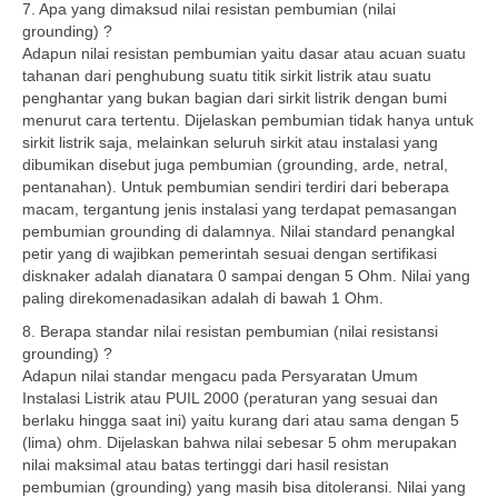
7. Apa yang dimaksud nilai resistan pembumian (nilai
grounding) ?
Adapun nilai resistan pembumian yaitu dasar atau acuan suatu
tahanan dari penghubung suatu titik sirkit listrik atau suatu
penghantar yang bukan bagian dari sirkit listrik dengan bumi
menurut cara tertentu. Dijelaskan pembumian tidak hanya untuk
sirkit listrik saja, melainkan seluruh sirkit atau instalasi yang
dibumikan disebut juga pembumian (grounding, arde, netral,
pentanahan). Untuk pembumian sendiri terdiri dari beberapa
macam, tergantung jenis instalasi yang terdapat pemasangan
pembumian grounding di dalamnya. Nilai standard penangkal
petir yang di wajibkan pemerintah sesuai dengan sertifikasi
disknaker adalah dianatara 0 sampai dengan 5 Ohm. Nilai yang
paling direkomenadasikan adalah di bawah 1 Ohm.
8. Berapa standar nilai resistan pembumian (nilai resistansi
grounding) ?
Adapun nilai standar mengacu pada Persyaratan Umum
Instalasi Listrik atau PUIL 2000 (peraturan yang sesuai dan
berlaku hingga saat ini) yaitu kurang dari atau sama dengan 5
(lima) ohm. Dijelaskan bahwa nilai sebesar 5 ohm merupakan
nilai maksimal atau batas tertinggi dari hasil resistan
pembumian (grounding) yang masih bisa ditoleransi. Nilai yang