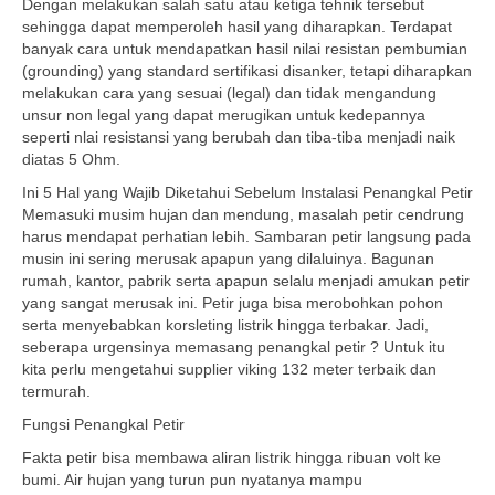
Dengan melakukan salah satu atau ketiga tehnik tersebut
sehingga dapat memperoleh hasil yang diharapkan. Terdapat
banyak cara untuk mendapatkan hasil nilai resistan pembumian
(grounding) yang standard sertifikasi disanker, tetapi diharapkan
melakukan cara yang sesuai (legal) dan tidak mengandung
unsur non legal yang dapat merugikan untuk kedepannya
seperti nlai resistansi yang berubah dan tiba-tiba menjadi naik
diatas 5 Ohm.
Ini 5 Hal yang Wajib Diketahui Sebelum Instalasi Penangkal Petir
Memasuki musim hujan dan mendung, masalah petir cendrung
harus mendapat perhatian lebih. Sambaran petir langsung pada
musin ini sering merusak apapun yang dilaluinya. Bagunan
rumah, kantor, pabrik serta apapun selalu menjadi amukan petir
yang sangat merusak ini. Petir juga bisa merobohkan pohon
serta menyebabkan korsleting listrik hingga terbakar. Jadi,
seberapa urgensinya memasang penangkal petir ? Untuk itu
kita perlu mengetahui supplier viking 132 meter terbaik dan
termurah.
Fungsi Penangkal Petir
Fakta petir bisa membawa aliran listrik hingga ribuan volt ke
bumi. Air hujan yang turun pun nyatanya mampu