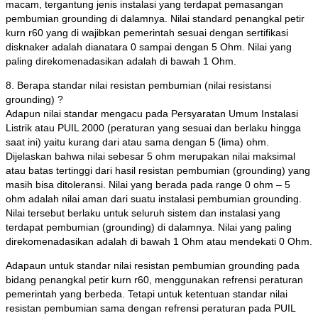
macam, tergantung jenis instalasi yang terdapat pemasangan
pembumian grounding di dalamnya. Nilai standard penangkal petir
kurn r60 yang di wajibkan pemerintah sesuai dengan sertifikasi
disknaker adalah dianatara 0 sampai dengan 5 Ohm. Nilai yang
paling direkomenadasikan adalah di bawah 1 Ohm.
8. Berapa standar nilai resistan pembumian (nilai resistansi
grounding) ?
Adapun nilai standar mengacu pada Persyaratan Umum Instalasi
Listrik atau PUIL 2000 (peraturan yang sesuai dan berlaku hingga
saat ini) yaitu kurang dari atau sama dengan 5 (lima) ohm.
Dijelaskan bahwa nilai sebesar 5 ohm merupakan nilai maksimal
atau batas tertinggi dari hasil resistan pembumian (grounding) yang
masih bisa ditoleransi. Nilai yang berada pada range 0 ohm – 5
ohm adalah nilai aman dari suatu instalasi pembumian grounding.
Nilai tersebut berlaku untuk seluruh sistem dan instalasi yang
terdapat pembumian (grounding) di dalamnya. Nilai yang paling
direkomenadasikan adalah di bawah 1 Ohm atau mendekati 0 Ohm.
Adapaun untuk standar nilai resistan pembumian grounding pada
bidang penangkal petir kurn r60, menggunakan refrensi peraturan
pemerintah yang berbeda. Tetapi untuk ketentuan standar nilai
resistan pembumian sama dengan refrensi peraturan pada PUIL