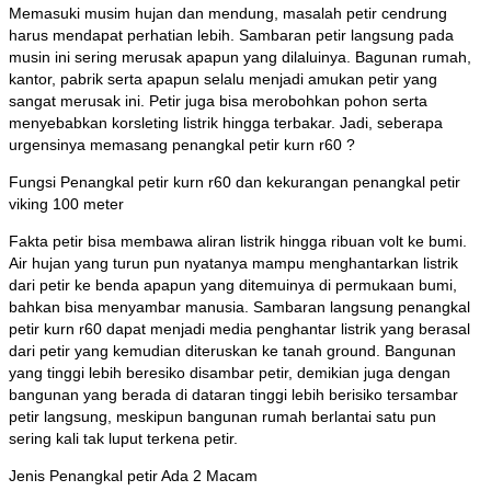
Memasuki musim hujan dan mendung, masalah petir cendrung
harus mendapat perhatian lebih. Sambaran petir langsung pada
musin ini sering merusak apapun yang dilaluinya. Bagunan rumah,
kantor, pabrik serta apapun selalu menjadi amukan petir yang
sangat merusak ini. Petir juga bisa merobohkan pohon serta
menyebabkan korsleting listrik hingga terbakar. Jadi, seberapa
urgensinya memasang penangkal petir kurn r60 ?
Fungsi Penangkal petir kurn r60 dan kekurangan penangkal petir
viking 100 meter
Fakta petir bisa membawa aliran listrik hingga ribuan volt ke bumi.
Air hujan yang turun pun nyatanya mampu menghantarkan listrik
dari petir ke benda apapun yang ditemuinya di permukaan bumi,
bahkan bisa menyambar manusia. Sambaran langsung penangkal
petir kurn r60 dapat menjadi media penghantar listrik yang berasal
dari petir yang kemudian diteruskan ke tanah ground. Bangunan
yang tinggi lebih beresiko disambar petir, demikian juga dengan
bangunan yang berada di dataran tinggi lebih berisiko tersambar
petir langsung, meskipun bangunan rumah berlantai satu pun
sering kali tak luput terkena petir.
Jenis Penangkal petir Ada 2 Macam