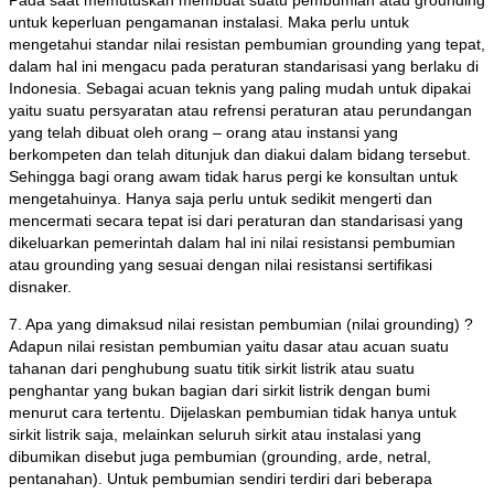
Pada saat memutuskan membuat suatu pembumian atau grounding
untuk keperluan pengamanan instalasi. Maka perlu untuk
mengetahui standar nilai resistan pembumian grounding yang tepat,
dalam hal ini mengacu pada peraturan standarisasi yang berlaku di
Indonesia. Sebagai acuan teknis yang paling mudah untuk dipakai
yaitu suatu persyaratan atau refrensi peraturan atau perundangan
yang telah dibuat oleh orang – orang atau instansi yang
berkompeten dan telah ditunjuk dan diakui dalam bidang tersebut.
Sehingga bagi orang awam tidak harus pergi ke konsultan untuk
mengetahuinya. Hanya saja perlu untuk sedikit mengerti dan
mencermati secara tepat isi dari peraturan dan standarisasi yang
dikeluarkan pemerintah dalam hal ini nilai resistansi pembumian
atau grounding yang sesuai dengan nilai resistansi sertifikasi
disnaker.
7. Apa yang dimaksud nilai resistan pembumian (nilai grounding) ?
Adapun nilai resistan pembumian yaitu dasar atau acuan suatu
tahanan dari penghubung suatu titik sirkit listrik atau suatu
penghantar yang bukan bagian dari sirkit listrik dengan bumi
menurut cara tertentu. Dijelaskan pembumian tidak hanya untuk
sirkit listrik saja, melainkan seluruh sirkit atau instalasi yang
dibumikan disebut juga pembumian (grounding, arde, netral,
pentanahan). Untuk pembumian sendiri terdiri dari beberapa