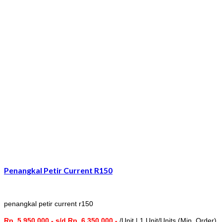
Penangkal Petir Current R150
penangkal petir current r150
Rp. 5.950.000,- s/d Rp. 6.350.000,-
/Unit | 1 Unit/Units (Min. Order)