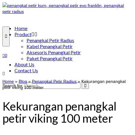
Home
Product
Penangkal Petir Radius
Kabel Penangkal Petir
Aksesoris Penangkal Petir
0
Paket Penangkal Petir
About Us
Contact Us
Home
»
Blog
»
Penangkal Petir Radius
»
Kekurangan penangkal
Search for:
petir viking 100 meter
Kekurangan penangkal
petir viking 100 meter