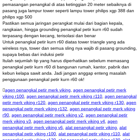
pemasangan penangkal di atas ketinggian 20 meter sebaiknya di
pasang juga lampur tower seperti lampu tower philips xgp 388 dan
philips xgp 500
Pastikan semua jaringan perangkat mulai dari bagian kepala,
rangkaian, hingga grounding penangkal petir kurn r60 sudah
terpasang dengan kecang, terisolasi dan benar
Untuk penangkal petir kurn r60 diatas tower triangle yang ada
wireless nya, tower dan semua sling nya wajib di pasang grounding,
supaya bebas dari induksi petir
Itulah sejumlah tip yang harus diperhatikan sebelum memasang
penangkal petir kurn r60 di bangunan rumah, kantor, pabrik dan
kebun kelapa sawit anda. Jadi jangan anggap enteng masalah
penggunaan penangkal petir kurn r60 ok!
agen penangkal petir merk viking
,
agen penangkal petir merk
viking r100
,
agen penangkal petir merk viking r110
,
agen penangkal
petir merk viking r120
,
agen penangkal petir merk viking r130
,
agen
penangkal petir merk viking r132
,
agen penangkal petir merk viking
r90
,
agen penangkal petir merk viking v2
,
agen penangkal petir
merk viking v3
,
agen penangkal petir merk viking v4
,
agen
penangkal petir merk viking v6
,
alat penangkal petir viking
,
alat
penangkal petir viking r100
,
alat penangkal petir viking r110
,
alat