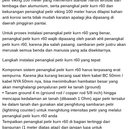
petir viking 100 meter yang memenuhi standar harus terbuat dari
tembaga dan alumunium, serta penangkal petir kurn r60 dan
kekurangan penangkal petir viking 100 meter harus dilapisi bahan
anti korosi serta tidak mudah karatan apalagi jika dipasang di
daerah pinggiran pantai.
Untuk proses instalasi penangkal petir kurn r60 yang benar,
penangkal petir kurn r60 wajib dipasang oleh parah ahli penangkal
petir kurn r60, karena jika salah pasang, sambaran petir justru akan
merusak semua benda dan manusia yang ada disekitarnya.
Langkah instalasi penangkal petir kurn r60 yang tepat:
Komponen sistem penangkal petir kurn r60 harus terpasang erat
sempurna. Karena jika kurang kecang saat klem kabel BC 50mm /
kabel NYA 50mm nya, bisa menimbulkan hambatan besar yang
akan menghalangi penyaluran petir ke tanah (ground)
• Tanam ground 4 m (ground rod / copper rod 5/8 inch) hingga
mencapai kedalaman air tanah (dibawah 1 Ohm) agar petir tersalur
ke dalam tanah dan gunakan alat penghitung sambaran petir
(lightning counter) untuk menghitung intensitas petir yang melalui
penangkal petir kurn r60 anda
Tempatkan penangkal petir kurn r60 di bagian tertinggi dari
bangunan (1 meter diatas atap) dan jangan lupa untuk