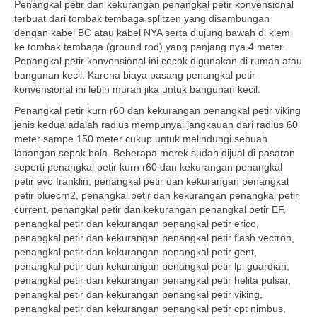
Penangkal petir dan kekurangan penangkal petir konvensional
terbuat dari tombak tembaga splitzen yang disambungan
dengan kabel BC atau kabel NYA serta diujung bawah di klem
ke tombak tembaga (ground rod) yang panjang nya 4 meter.
Penangkal petir konvensional ini cocok digunakan di rumah atau
bangunan kecil. Karena biaya pasang penangkal petir
konvensional ini lebih murah jika untuk bangunan kecil.
Penangkal petir kurn r60 dan kekurangan penangkal petir viking
jenis kedua adalah radius mempunyai jangkauan dari radius 60
meter sampe 150 meter cukup untuk melindungi sebuah
lapangan sepak bola. Beberapa merek sudah dijual di pasaran
seperti penangkal petir kurn r60 dan kekurangan penangkal
petir evo franklin, penangkal petir dan kekurangan penangkal
petir bluecrn2, penangkal petir dan kekurangan penangkal petir
current, penangkal petir dan kekurangan penangkal petir EF,
penangkal petir dan kekurangan penangkal petir erico,
penangkal petir dan kekurangan penangkal petir flash vectron,
penangkal petir dan kekurangan penangkal petir gent,
penangkal petir dan kekurangan penangkal petir lpi guardian,
penangkal petir dan kekurangan penangkal petir helita pulsar,
penangkal petir dan kekurangan penangkal petir viking,
penangkal petir dan kekurangan penangkal petir cpt nimbus,