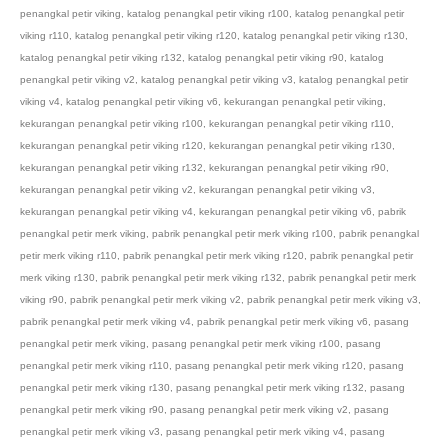
penangkal petir viking
,
katalog penangkal petir viking r100
,
katalog penangkal petir
viking r110
,
katalog penangkal petir viking r120
,
katalog penangkal petir viking r130
,
katalog penangkal petir viking r132
,
katalog penangkal petir viking r90
,
katalog
penangkal petir viking v2
,
katalog penangkal petir viking v3
,
katalog penangkal petir
viking v4
,
katalog penangkal petir viking v6
,
kekurangan penangkal petir viking
,
kekurangan penangkal petir viking r100
,
kekurangan penangkal petir viking r110
,
kekurangan penangkal petir viking r120
,
kekurangan penangkal petir viking r130
,
kekurangan penangkal petir viking r132
,
kekurangan penangkal petir viking r90
,
kekurangan penangkal petir viking v2
,
kekurangan penangkal petir viking v3
,
kekurangan penangkal petir viking v4
,
kekurangan penangkal petir viking v6
,
pabrik
penangkal petir merk viking
,
pabrik penangkal petir merk viking r100
,
pabrik penangkal
petir merk viking r110
,
pabrik penangkal petir merk viking r120
,
pabrik penangkal petir
merk viking r130
,
pabrik penangkal petir merk viking r132
,
pabrik penangkal petir merk
viking r90
,
pabrik penangkal petir merk viking v2
,
pabrik penangkal petir merk viking v3
,
pabrik penangkal petir merk viking v4
,
pabrik penangkal petir merk viking v6
,
pasang
penangkal petir merk viking
,
pasang penangkal petir merk viking r100
,
pasang
penangkal petir merk viking r110
,
pasang penangkal petir merk viking r120
,
pasang
penangkal petir merk viking r130
,
pasang penangkal petir merk viking r132
,
pasang
penangkal petir merk viking r90
,
pasang penangkal petir merk viking v2
,
pasang
penangkal petir merk viking v3
,
pasang penangkal petir merk viking v4
,
pasang