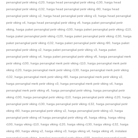
penangkal petir viking r120
,
harga head penangkal petir viking r130
,
harga head
penangkal petir viking r132
,
harga head penangkal petir viking r90
,
harga head
penangkal petir viking v2
,
harga head penangkal petir viking v3
,
harga head penangkal
petir viking v4
,
harga head penangkal petir viking v6
,
harga paket penangkal petir
viking
,
harga paket penangkal petir viking r100
,
harga paket penangkal petir viking r110
,
harga paket penangkal petir viking r120
,
harga paket penangkal petir viking r130
,
harga
paket penangkal petir viking r132
,
harga paket penangkal petir viking r90
,
harga paket
penangkal petir viking v2
,
harga paket penangkal petir viking v3
,
harga paket
penangkal petir viking v4
,
harga paket penangkal petir viking v6
,
harga penangkal merk
petir viking r100
,
harga penangkal merk petir viking r110
,
harga penangkal merk petir
viking r120
,
harga penangkal merk petir viking r130
,
harga penangkal merk petir viking
r132
,
harga penangkal merk petir viking r90
,
harga penangkal merk petir viking v2
,
harga penangkal merk petir viking v3
,
harga penangkal merk petir viking v4
,
harga
penangkal merk petir viking v6
,
harga penangkal petir viking
,
harga penangkal petir
viking r100
,
harga penangkal petir viking r110
,
harga penangkal petir viking r120
,
harga
penangkal petir viking r130
,
harga penangkal petir viking r132
,
harga penangkal petir
viking r90
,
harga penangkal petir viking v2
,
harga penangkal petir viking v3
,
harga
penangkal petir viking v4 harga penangkal petir viking v6
,
harga viking
,
harga viking
r100
,
harga viking r110
,
harga viking r120
,
harga viking r130
,
harga viking r132
,
harga
viking r90
,
harga viking v2
,
harga viking v3
,
harga viking v4
,
harga viking v6
,
instalasi
penangkal petir viking
,
instalasi penangkal petir viking r100
,
instalasi penangkal petir