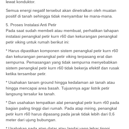
lewat konduktor.
Semua energi negatif tersebut akan dinetralkan oleh muatan
positif di tanah sehingga tidak menyambar ke mana-mana.
5. Proses Instalasi Anti Petir
Pada saat sudah membeli atau membuat, perhatikan tahapan
instalasi penangkal petir kurn r60 dan kekurangan penangkal
petir viking untuk rumah berikut ini:
* Harus dipastikan komponen sistem penangkal petir kurn r60
dan kekurangan penangkal petir viking terpasang erat dan
sempurna. Pemasangan yang tidak sempurna menyebabkan
sistem penangkal petir kurn r60 tidak bekerja efektif dan rusak
ketika tersambar petir.
* Usahakan tanam ground hingga kedalaman air tanah atau
hingga mencapai area basah. Tujuannya agar listrik petir
langsung tersalur ke tanah.
* Dan usahakan tempatkan alat penangkal petir kurn r60 pada
bagian paling tinggi dari rumah. Pada atap miring, penangkal
petir kurn r60 harus dipasang pada jarak tidak lebih dari 0,6
meter dari ujung bubungan.
* Usahakan pada atap datar atau landai yang lebar tinggi