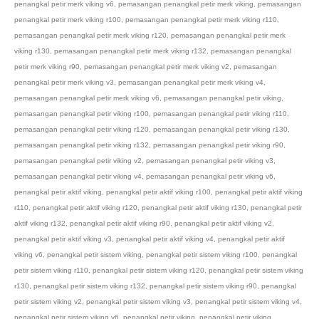
penangkal petir merk viking v6
,
pemasangan penangkal petir merk viking
,
pemasangan
penangkal petir merk viking r100
,
pemasangan penangkal petir merk viking r110
,
pemasangan penangkal petir merk viking r120
,
pemasangan penangkal petir merk
viking r130
,
pemasangan penangkal petir merk viking r132
,
pemasangan penangkal
petir merk viking r90
,
pemasangan penangkal petir merk viking v2
,
pemasangan
penangkal petir merk viking v3
,
pemasangan penangkal petir merk viking v4
,
pemasangan penangkal petir merk viking v6
,
pemasangan penangkal petir viking
,
pemasangan penangkal petir viking r100
,
pemasangan penangkal petir viking r110
,
pemasangan penangkal petir viking r120
,
pemasangan penangkal petir viking r130
,
pemasangan penangkal petir viking r132
,
pemasangan penangkal petir viking r90
,
pemasangan penangkal petir viking v2
,
pemasangan penangkal petir viking v3
,
pemasangan penangkal petir viking v4
,
pemasangan penangkal petir viking v6
,
penangkal petir aktif viking
,
penangkal petir aktif viking r100
,
penangkal petir aktif viking
r110
,
penangkal petir aktif viking r120
,
penangkal petir aktif viking r130
,
penangkal petir
aktif viking r132
,
penangkal petir aktif viking r90
,
penangkal petir aktif viking v2
,
penangkal petir aktif viking v3
,
penangkal petir aktif viking v4
,
penangkal petir aktif
viking v6
,
penangkal petir sistem viking
,
penangkal petir sistem viking r100
,
penangkal
petir sistem viking r110
,
penangkal petir sistem viking r120
,
penangkal petir sistem viking
r130
,
penangkal petir sistem viking r132
,
penangkal petir sistem viking r90
,
penangkal
petir sistem viking v2
,
penangkal petir sistem viking v3
,
penangkal petir sistem viking v4
,
penangkal petir sistem viking v6
,
penangkal petir viking
,
penangkal petir viking