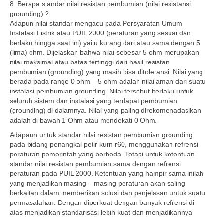
8. Berapa standar nilai resistan pembumian (nilai resistansi
grounding) ?
Adapun nilai standar mengacu pada Persyaratan Umum
Instalasi Listrik atau PUIL 2000 (peraturan yang sesuai dan
berlaku hingga saat ini) yaitu kurang dari atau sama dengan 5
(lima) ohm. Dijelaskan bahwa nilai sebesar 5 ohm merupakan
nilai maksimal atau batas tertinggi dari hasil resistan
pembumian (grounding) yang masih bisa ditoleransi. Nilai yang
berada pada range 0 ohm – 5 ohm adalah nilai aman dari suatu
instalasi pembumian grounding. Nilai tersebut berlaku untuk
seluruh sistem dan instalasi yang terdapat pembumian
(grounding) di dalamnya. Nilai yang paling direkomenadasikan
adalah di bawah 1 Ohm atau mendekati 0 Ohm.
Adapaun untuk standar nilai resistan pembumian grounding
pada bidang penangkal petir kurn r60, menggunakan refrensi
peraturan pemerintah yang berbeda. Tetapi untuk ketentuan
standar nilai resistan pembumian sama dengan refrensi
peraturan pada PUIL 2000. Ketentuan yang hampir sama inilah
yang menjadikan masing – masing peraturan akan saling
berkaitan dalam memberikan solusi dan penjelasan untuk suatu
permasalahan. Dengan diperkuat dengan banyak refrensi di
atas menjadikan standarisasi lebih kuat dan menjadikannya