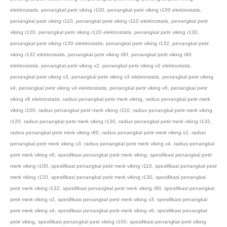
elektrostatis
,
penangkal petir viking r100
,
penangkal petir viking r100 elektrostatis
,
penangkal petir viking r110
,
penangkal petir viking r110 elektrostatis
,
penangkal petir
viking r120
,
penangkal petir viking r120 elektrostatis
,
penangkal petir viking r130
,
penangkal petir viking r130 elektrostatis
,
penangkal petir viking r132
,
penangkal petir
viking r132 elektrostatis
,
penangkal petir viking r90
,
penangkal petir viking r90
elektrostatis
,
penangkal petir viking v2
,
penangkal petir viking v2 elektrostatis
,
penangkal petir viking v3
,
penangkal petir viking v3 elektrostatis
,
penangkal petir viking
v4
,
penangkal petir viking v4 elektrostatis
,
penangkal petir viking v6
,
penangkal petir
viking v6 elektrostatis
,
radius penangkal petir merk viking
,
radius penangkal petir merk
viking r100
,
radius penangkal petir merk viking r110
,
radius penangkal petir merk viking
r120
,
radius penangkal petir merk viking r130
,
radius penangkal petir merk viking r132
,
radius penangkal petir merk viking r90
,
radius penangkal petir merk viking v2
,
radius
penangkal petir merk viking v3
,
radius penangkal petir merk viking v4
,
radius penangkal
petir merk viking v6
,
spesifikasi penangkal petir merk viking
,
spesifikasi penangkal petir
merk viking r100
,
spesifikasi penangkal petir merk viking r110
,
spesifikasi penangkal petir
merk viking r120
,
spesifikasi penangkal petir merk viking r130
,
spesifikasi penangkal
petir merk viking r132
,
spesifikasi penangkal petir merk viking r90
,
spesifikasi penangkal
petir merk viking v2
,
spesifikasi penangkal petir merk viking v3
,
spesifikasi penangkal
petir merk viking v4
,
spesifikasi penangkal petir merk viking v6
,
spesifikasi penangkal
petir viking
,
spesifikasi penangkal petir viking r100
,
spesifikasi penangkal petir viking