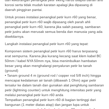
dan kekurangan penangkal petir viking harus dilapisi bahan anti
korosi serta tidak mudah karatan apalagi jika dipasang di
daerah pinggiran pantai.
Untuk proses instalasi penangkal petir kurn r60 yang benar,
penangkal petir kurn r60 wajib dipasang oleh parah ahli
penangkal petir kurn r60, karena jika salah pasang, sambaran
petir justru akan merusak semua benda dan manusia yang ada
disekitarnya.
Langkah instalasi penangkal petir kurn r60 yang tepat:
Komponen sistem penangkal petir kurn r60 harus terpasang
erat sempurna. Karena jika kurang kecang saat klem kabel BC
50mm / kabel NYA 50mm nya, bisa menimbulkan hambatan
besar yang akan menghalangi penyaluran petir ke tanah
(ground)
• Tanam ground 4 m (ground rod / copper rod 5/8 inch) hingga
mencapai kedalaman air tanah (dibawah 1 Ohm) agar petir
tersalur ke dalam tanah dan gunakan alat penghitung sambaran
petir (lightning counter) untuk menghitung intensitas petir yang
melalui penangkal petir kurn r60 anda
Tempatkan penangkal petir kurn r60 di bagian tertinggi dari
bangunan (1 meter diatas atap) dan jangan lupa untuk