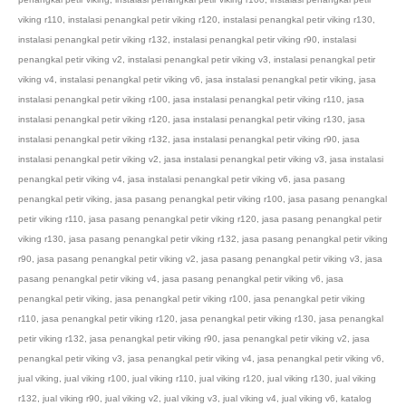
viking r110
,
instalasi penangkal petir viking r120
,
instalasi penangkal petir viking r130
,
instalasi penangkal petir viking r132
,
instalasi penangkal petir viking r90
,
instalasi
penangkal petir viking v2
,
instalasi penangkal petir viking v3
,
instalasi penangkal petir
viking v4
,
instalasi penangkal petir viking v6
,
jasa instalasi penangkal petir viking
,
jasa
instalasi penangkal petir viking r100
,
jasa instalasi penangkal petir viking r110
,
jasa
instalasi penangkal petir viking r120
,
jasa instalasi penangkal petir viking r130
,
jasa
instalasi penangkal petir viking r132
,
jasa instalasi penangkal petir viking r90
,
jasa
instalasi penangkal petir viking v2
,
jasa instalasi penangkal petir viking v3
,
jasa instalasi
penangkal petir viking v4
,
jasa instalasi penangkal petir viking v6
,
jasa pasang
penangkal petir viking
,
jasa pasang penangkal petir viking r100
,
jasa pasang penangkal
petir viking r110
,
jasa pasang penangkal petir viking r120
,
jasa pasang penangkal petir
viking r130
,
jasa pasang penangkal petir viking r132
,
jasa pasang penangkal petir viking
r90
,
jasa pasang penangkal petir viking v2
,
jasa pasang penangkal petir viking v3
,
jasa
pasang penangkal petir viking v4
,
jasa pasang penangkal petir viking v6
,
jasa
penangkal petir viking
,
jasa penangkal petir viking r100
,
jasa penangkal petir viking
r110
,
jasa penangkal petir viking r120
,
jasa penangkal petir viking r130
,
jasa penangkal
petir viking r132
,
jasa penangkal petir viking r90
,
jasa penangkal petir viking v2
,
jasa
penangkal petir viking v3
,
jasa penangkal petir viking v4
,
jasa penangkal petir viking v6
,
jual viking
,
jual viking r100
,
jual viking r110
,
jual viking r120
,
jual viking r130
,
jual viking
r132
,
jual viking r90
,
jual viking v2
,
jual viking v3
,
jual viking v4
,
jual viking v6
,
katalog