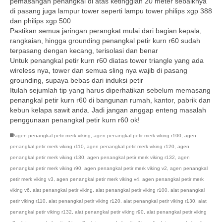
pemasangan penangkal di atas ketinggian 20 meter sebaiknya
di pasang juga lampur tower seperti lampu tower philips xgp 388
dan philips xgp 500
Pastikan semua jaringan perangkat mulai dari bagian kepala,
rangkaian, hingga grounding penangkal petir kurn r60 sudah
terpasang dengan kecang, terisolasi dan benar
Untuk penangkal petir kurn r60 diatas tower triangle yang ada
wireless nya, tower dan semua sling nya wajib di pasang
grounding, supaya bebas dari induksi petir
Itulah sejumlah tip yang harus diperhatikan sebelum memasang
penangkal petir kurn r60 di bangunan rumah, kantor, pabrik dan
kebun kelapa sawit anda. Jadi jangan anggap enteng masalah
penggunaan penangkal petir kurn r60 ok!
agen penangkal petir merk viking
,
agen penangkal petir merk viking r100
,
agen
penangkal petir merk viking r110
,
agen penangkal petir merk viking r120
,
agen
penangkal petir merk viking r130
,
agen penangkal petir merk viking r132
,
agen
penangkal petir merk viking r90
,
agen penangkal petir merk viking v2
,
agen penangkal
petir merk viking v3
,
agen penangkal petir merk viking v4
,
agen penangkal petir merk
viking v6
,
alat penangkal petir viking
,
alat penangkal petir viking r100
,
alat penangkal
petir viking r110
,
alat penangkal petir viking r120
,
alat penangkal petir viking r130
,
alat
penangkal petir viking r132
,
alat penangkal petir viking r90
,
alat penangkal petir viking