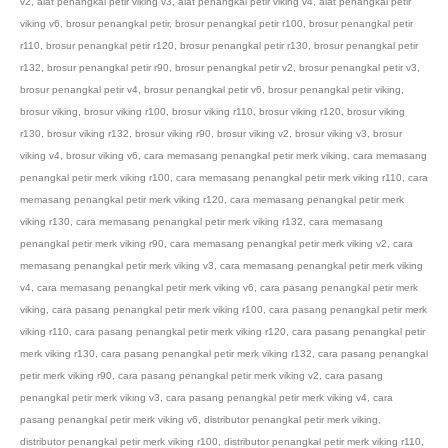
v2
,
alat penangkal petir viking v3
,
alat penangkal petir viking v4
,
alat penangkal petir
viking v6
,
brosur penangkal petir
,
brosur penangkal petir r100
,
brosur penangkal petir
r110
,
brosur penangkal petir r120
,
brosur penangkal petir r130
,
brosur penangkal petir
r132
,
brosur penangkal petir r90
,
brosur penangkal petir v2
,
brosur penangkal petir v3
,
brosur penangkal petir v4
,
brosur penangkal petir v6
,
brosur penangkal petir viking
,
brosur viking
,
brosur viking r100
,
brosur viking r110
,
brosur viking r120
,
brosur viking
r130
,
brosur viking r132
,
brosur viking r90
,
brosur viking v2
,
brosur viking v3
,
brosur
viking v4
,
brosur viking v6
,
cara memasang penangkal petir merk viking
,
cara memasang
penangkal petir merk viking r100
,
cara memasang penangkal petir merk viking r110
,
cara
memasang penangkal petir merk viking r120
,
cara memasang penangkal petir merk
viking r130
,
cara memasang penangkal petir merk viking r132
,
cara memasang
penangkal petir merk viking r90
,
cara memasang penangkal petir merk viking v2
,
cara
memasang penangkal petir merk viking v3
,
cara memasang penangkal petir merk viking
v4
,
cara memasang penangkal petir merk viking v6
,
cara pasang penangkal petir merk
viking
,
cara pasang penangkal petir merk viking r100
,
cara pasang penangkal petir merk
viking r110
,
cara pasang penangkal petir merk viking r120
,
cara pasang penangkal petir
merk viking r130
,
cara pasang penangkal petir merk viking r132
,
cara pasang penangkal
petir merk viking r90
,
cara pasang penangkal petir merk viking v2
,
cara pasang
penangkal petir merk viking v3
,
cara pasang penangkal petir merk viking v4
,
cara
pasang penangkal petir merk viking v6
,
distributor penangkal petir merk viking
,
distributor penangkal petir merk viking r100
,
distributor penangkal petir merk viking r110
,