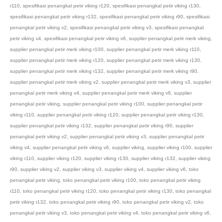
r110
,
spesifikasi penangkal petir viking r120
,
spesifikasi penangkal petir viking r130
,
spesifikasi penangkal petir viking r132
,
spesifikasi penangkal petir viking r90
,
spesifikasi
penangkal petir viking v2
,
spesifikasi penangkal petir viking v3
,
spesifikasi penangkal
petir viking v4
,
spesifikasi penangkal petir viking v6
,
supplier penangkal petir merk viking
,
supplier penangkal petir merk viking r100
,
supplier penangkal petir merk viking r110
,
supplier penangkal petir merk viking r120
,
supplier penangkal petir merk viking r130
,
supplier penangkal petir merk viking r132
,
supplier penangkal petir merk viking r90
,
supplier penangkal petir merk viking v2
,
supplier penangkal petir merk viking v3
,
supplier
penangkal petir merk viking v4
,
supplier penangkal petir merk viking v6
,
supplier
penangkal petir viking
,
supplier penangkal petir viking r100
,
supplier penangkal petir
viking r110
,
supplier penangkal petir viking r120
,
supplier penangkal petir viking r130
,
supplier penangkal petir viking r132
,
supplier penangkal petir viking r90
,
supplier
penangkal petir viking v2
,
supplier penangkal petir viking v3
,
supplier penangkal petir
viking v4
,
supplier penangkal petir viking v6
,
supplier viking
,
supplier viking r100
,
supplier
viking r110
,
supplier viking r120
,
supplier viking r130
,
supplier viking r132
,
supplier viking
r90
,
supplier viking v2
,
supplier viking v3
,
supplier viking v4
,
supplier viking v6
,
toko
penangkal petir viking
,
toko penangkal petir viking r100
,
toko penangkal petir viking
r110
,
toko penangkal petir viking r120
,
toko penangkal petir viking r130
,
toko penangkal
petir viking r132
,
toko penangkal petir viking r90
,
toko penangkal petir viking v2
,
toko
penangkal petir viking v3
,
toko penangkal petir viking v4
,
toko penangkal petir viking v6
,