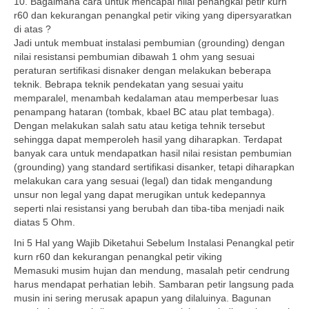
10. Bagaimana cara untuk mencapai nilai penangkal petir kurn
r60 dan kekurangan penangkal petir viking yang dipersyaratkan
di atas ?
Jadi untuk membuat instalasi pembumian (grounding) dengan
nilai resistansi pembumian dibawah 1 ohm yang sesuai
peraturan sertifikasi disnaker dengan melakukan beberapa
teknik. Bebrapa teknik pendekatan yang sesuai yaitu
memparalel, menambah kedalaman atau memperbesar luas
penampang hataran (tombak, kbael BC atau plat tembaga).
Dengan melakukan salah satu atau ketiga tehnik tersebut
sehingga dapat memperoleh hasil yang diharapkan. Terdapat
banyak cara untuk mendapatkan hasil nilai resistan pembumian
(grounding) yang standard sertifikasi disanker, tetapi diharapkan
melakukan cara yang sesuai (legal) dan tidak mengandung
unsur non legal yang dapat merugikan untuk kedepannya
seperti nlai resistansi yang berubah dan tiba-tiba menjadi naik
diatas 5 Ohm.
Ini 5 Hal yang Wajib Diketahui Sebelum Instalasi Penangkal petir
kurn r60 dan kekurangan penangkal petir viking
Memasuki musim hujan dan mendung, masalah petir cendrung
harus mendapat perhatian lebih. Sambaran petir langsung pada
musin ini sering merusak apapun yang dilaluinya. Bagunan