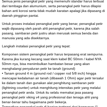
Semua jenis penangkal petir yang memenuhi standar harus terbuat
dari tembaga dan alumunium, serta penangkal petir harus dilapisi
bahan anti korosi serta tidak mudah karatan apalagi jika dipasang di
daerah pinggiran pantai.
Untuk proses instalasi penangkal petir yang benar, penangkal petir
wajib dipasang oleh parah ahli penangkal petir, karena jika salah
pasang, sambaran petir justru akan merusak semua benda dan
manusia yang ada disekitarnya.
Langkah instalasi penangkal petir yang tepat:
Komponen sistem penangkal petir harus terpasang erat sempurna.
Karena jika kurang kecang saat klem kabel BC 50mm / kabel NYA
50mm nya, bisa menimbulkan hambatan besar yang akan
menghalangi penyaluran petir ke tanah (ground)
• Tanam ground 4 m (ground rod / copper rod 5/8 inch) hingga
mencapai kedalaman air tanah (dibawah 1 Ohm) agar petir tersalur
ke dalam tanah dan gunakan alat penghitung sambaran petir
(lightning counter) untuk menghitung intensitas petir yang melalui
penangkal petir anda. Untuk itu selalu memakai jasa pasang
penangkal petir viking v4 yang profesional dan tenaga ahli yang
benar-benar tahu bagaimana petir bekerja.
Tempatkan penangkal petir di bagian tertinggi dari bangunan (1