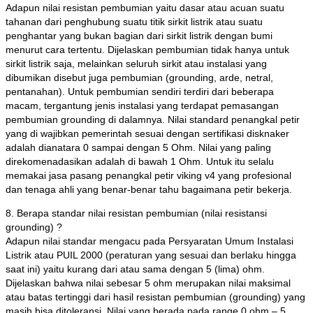
Adapun nilai resistan pembumian yaitu dasar atau acuan suatu
tahanan dari penghubung suatu titik sirkit listrik atau suatu
penghantar yang bukan bagian dari sirkit listrik dengan bumi
menurut cara tertentu. Dijelaskan pembumian tidak hanya untuk
sirkit listrik saja, melainkan seluruh sirkit atau instalasi yang
dibumikan disebut juga pembumian (grounding, arde, netral,
pentanahan). Untuk pembumian sendiri terdiri dari beberapa
macam, tergantung jenis instalasi yang terdapat pemasangan
pembumian grounding di dalamnya. Nilai standard penangkal petir
yang di wajibkan pemerintah sesuai dengan sertifikasi disknaker
adalah dianatara 0 sampai dengan 5 Ohm. Nilai yang paling
direkomenadasikan adalah di bawah 1 Ohm. Untuk itu selalu
memakai jasa pasang penangkal petir viking v4 yang profesional
dan tenaga ahli yang benar-benar tahu bagaimana petir bekerja.
8. Berapa standar nilai resistan pembumian (nilai resistansi
grounding) ?
Adapun nilai standar mengacu pada Persyaratan Umum Instalasi
Listrik atau PUIL 2000 (peraturan yang sesuai dan berlaku hingga
saat ini) yaitu kurang dari atau sama dengan 5 (lima) ohm.
Dijelaskan bahwa nilai sebesar 5 ohm merupakan nilai maksimal
atau batas tertinggi dari hasil resistan pembumian (grounding) yang
masih bisa ditoleransi. Nilai yang berada pada range 0 ohm – 5