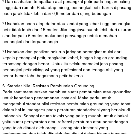
* Dan usahakan tempatkan alat penangkal petir pada bagian paling
tinggi dari rumah. Pada atap miring, penangkal petir harus dipasang
pada jarak tidak lebih dari 0,6 meter dari ujung bubungan.
* Usahakan pada atap datar atau landai yang lebar tinggi penangkal
petir tidak lebih dari 15 meter. Jika tingginya sudah lebih dari ukuran
standar yaitu 6 meter, maka beri penyangga untuk menahan
penangkal dari terpaan angin.
* Usahakan dan pastikan seluruh jaringan perangkat mulai dari
kepala penangkal petir, rangkaian kabel, hingga bagian grounding
terpasang dengan benar. Untuk itu selalu memakai jasa pasang
penangkal petir viking v4 yang profesional dan tenaga ahli yang
benar-benar tahu bagaimana petir bekerja.
6. Standar Nilai Resistan Pembumian Grounding
Pada saat memutuskan membuat suatu pembumian atau grounding
untuk keperluan pengamanan instalasi. Maka perlu untuk
mengetahui standar nilai resistan pembumian grounding yang tepat,
dalam hal ini mengacu pada peraturan standarisasi yang berlaku di
Indonesia. Sebagai acuan teknis yang paling mudah untuk dipakai
yaitu suatu persyaratan atau refrensi peraturan atau perundangan
yang telah dibuat oleh orang – orang atau instansi yang
berkompeten dan telah ditunjuk dan diakui dalam bidang tersebut.