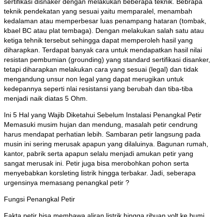
sertifikasi disnaker dengan melakukan beberapa teknik. Bebrapa
teknik pendekatan yang sesuai yaitu memparalel, menambah
kedalaman atau memperbesar luas penampang hataran (tombak,
kbael BC atau plat tembaga). Dengan melakukan salah satu atau
ketiga tehnik tersebut sehingga dapat memperoleh hasil yang
diharapkan. Terdapat banyak cara untuk mendapatkan hasil nilai
resistan pembumian (grounding) yang standard sertifikasi disanker,
tetapi diharapkan melakukan cara yang sesuai (legal) dan tidak
mengandung unsur non legal yang dapat merugikan untuk
kedepannya seperti nlai resistansi yang berubah dan tiba-tiba
menjadi naik diatas 5 Ohm.
Ini 5 Hal yang Wajib Diketahui Sebelum Instalasi Penangkal Petir
Memasuki musim hujan dan mendung, masalah petir cendrung
harus mendapat perhatian lebih. Sambaran petir langsung pada
musin ini sering merusak apapun yang dilaluinya. Bagunan rumah,
kantor, pabrik serta apapun selalu menjadi amukan petir yang
sangat merusak ini. Petir juga bisa merobohkan pohon serta
menyebabkan korsleting listrik hingga terbakar. Jadi, seberapa
urgensinya memasang penangkal petir ?
Fungsi Penangkal Petir
Fakta petir bisa membawa aliran listrik hingga ribuan volt ke bumi.