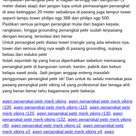
meter diatas atap) dan jangan lupa untuk pemasangan penangkal
di atas ketinggian 20 meter sebaiknya di pasang juga lampur tower
seperti lampu tower philips xgp 388 dan philips xgp 500
Pastikan semua jaringan perangkat mulai dari bagian kepala,
rangkaian, hingga grounding penangkal petir sudah terpasang
dengan kecang, terisolasi dan benar
Untuk penangkal petir diatas tower triangle yang ada wireless nya,
tower dan semua sling nya wajib di pasang grounding, supaya
bebas dari induksi petir
Itulah sejumlah tip yang harus diperhatikan sebelum memasang
penangkal petir di bangunan rumah, kantor, pabrik dan kebun
kelapa sawit anda. Jadi jangan anggap enteng masalah
penggunaan penangkal petir ok! Dan untuk itu selalu memakai jasa
pasang penangkal petir viking v4 yang profesional dan tenaga ahli
yang benar-benar tahu bagaimana petir bekerja.
agen penangkal petir merk viking
,
agen penangkal petir merk viking
r100
,
agen penangkal petir merk viking r110
,
agen penangkal petir
merk viking r120
,
agen penangkal petir merk viking r130
,
agen
penangkal petir merk viking r132
,
agen penangkal petir merk viking
r90
,
agen penangkal petir merk viking v2
,
agen penangkal petir
merk viking v3
,
agen penangkal petir merk viking v4
,
agen