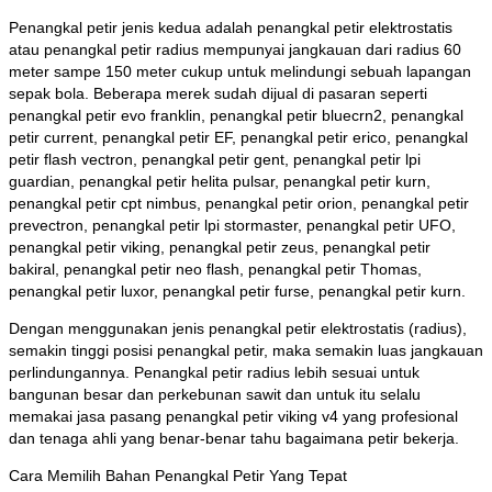
Penangkal petir jenis kedua adalah penangkal petir elektrostatis
atau penangkal petir radius mempunyai jangkauan dari radius 60
meter sampe 150 meter cukup untuk melindungi sebuah lapangan
sepak bola. Beberapa merek sudah dijual di pasaran seperti
penangkal petir evo franklin, penangkal petir bluecrn2, penangkal
petir current, penangkal petir EF, penangkal petir erico, penangkal
petir flash vectron, penangkal petir gent, penangkal petir lpi
guardian, penangkal petir helita pulsar, penangkal petir kurn,
penangkal petir cpt nimbus, penangkal petir orion, penangkal petir
prevectron, penangkal petir lpi stormaster, penangkal petir UFO,
penangkal petir viking, penangkal petir zeus, penangkal petir
bakiral, penangkal petir neo flash, penangkal petir Thomas,
penangkal petir luxor, penangkal petir furse, penangkal petir kurn.
Dengan menggunakan jenis penangkal petir elektrostatis (radius),
semakin tinggi posisi penangkal petir, maka semakin luas jangkauan
perlindungannya. Penangkal petir radius lebih sesuai untuk
bangunan besar dan perkebunan sawit dan untuk itu selalu
memakai jasa pasang penangkal petir viking v4 yang profesional
dan tenaga ahli yang benar-benar tahu bagaimana petir bekerja.
Cara Memilih Bahan Penangkal Petir Yang Tepat