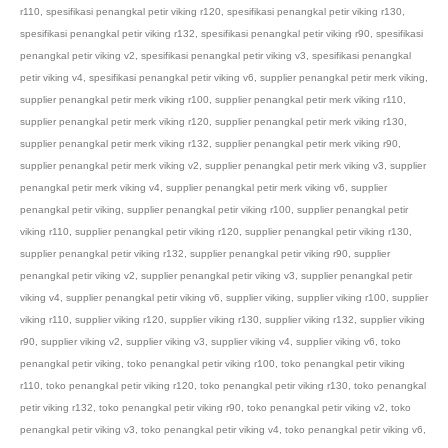
r110
,
spesifikasi penangkal petir viking r120
,
spesifikasi penangkal petir viking r130
,
spesifikasi penangkal petir viking r132
,
spesifikasi penangkal petir viking r90
,
spesifikasi
penangkal petir viking v2
,
spesifikasi penangkal petir viking v3
,
spesifikasi penangkal
petir viking v4
,
spesifikasi penangkal petir viking v6
,
supplier penangkal petir merk viking
,
supplier penangkal petir merk viking r100
,
supplier penangkal petir merk viking r110
,
supplier penangkal petir merk viking r120
,
supplier penangkal petir merk viking r130
,
supplier penangkal petir merk viking r132
,
supplier penangkal petir merk viking r90
,
supplier penangkal petir merk viking v2
,
supplier penangkal petir merk viking v3
,
supplier
penangkal petir merk viking v4
,
supplier penangkal petir merk viking v6
,
supplier
penangkal petir viking
,
supplier penangkal petir viking r100
,
supplier penangkal petir
viking r110
,
supplier penangkal petir viking r120
,
supplier penangkal petir viking r130
,
supplier penangkal petir viking r132
,
supplier penangkal petir viking r90
,
supplier
penangkal petir viking v2
,
supplier penangkal petir viking v3
,
supplier penangkal petir
viking v4
,
supplier penangkal petir viking v6
,
supplier viking
,
supplier viking r100
,
supplier
viking r110
,
supplier viking r120
,
supplier viking r130
,
supplier viking r132
,
supplier viking
r90
,
supplier viking v2
,
supplier viking v3
,
supplier viking v4
,
supplier viking v6
,
toko
penangkal petir viking
,
toko penangkal petir viking r100
,
toko penangkal petir viking
r110
,
toko penangkal petir viking r120
,
toko penangkal petir viking r130
,
toko penangkal
petir viking r132
,
toko penangkal petir viking r90
,
toko penangkal petir viking v2
,
toko
penangkal petir viking v3
,
toko penangkal petir viking v4
,
toko penangkal petir viking v6
,