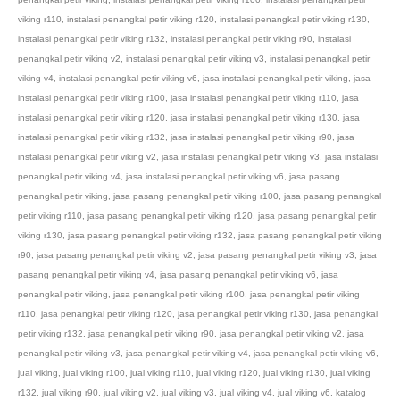
viking r110
,
instalasi penangkal petir viking r120
,
instalasi penangkal petir viking r130
,
instalasi penangkal petir viking r132
,
instalasi penangkal petir viking r90
,
instalasi
penangkal petir viking v2
,
instalasi penangkal petir viking v3
,
instalasi penangkal petir
viking v4
,
instalasi penangkal petir viking v6
,
jasa instalasi penangkal petir viking
,
jasa
instalasi penangkal petir viking r100
,
jasa instalasi penangkal petir viking r110
,
jasa
instalasi penangkal petir viking r120
,
jasa instalasi penangkal petir viking r130
,
jasa
instalasi penangkal petir viking r132
,
jasa instalasi penangkal petir viking r90
,
jasa
instalasi penangkal petir viking v2
,
jasa instalasi penangkal petir viking v3
,
jasa instalasi
penangkal petir viking v4
,
jasa instalasi penangkal petir viking v6
,
jasa pasang
penangkal petir viking
,
jasa pasang penangkal petir viking r100
,
jasa pasang penangkal
petir viking r110
,
jasa pasang penangkal petir viking r120
,
jasa pasang penangkal petir
viking r130
,
jasa pasang penangkal petir viking r132
,
jasa pasang penangkal petir viking
r90
,
jasa pasang penangkal petir viking v2
,
jasa pasang penangkal petir viking v3
,
jasa
pasang penangkal petir viking v4
,
jasa pasang penangkal petir viking v6
,
jasa
penangkal petir viking
,
jasa penangkal petir viking r100
,
jasa penangkal petir viking
r110
,
jasa penangkal petir viking r120
,
jasa penangkal petir viking r130
,
jasa penangkal
petir viking r132
,
jasa penangkal petir viking r90
,
jasa penangkal petir viking v2
,
jasa
penangkal petir viking v3
,
jasa penangkal petir viking v4
,
jasa penangkal petir viking v6
,
jual viking
,
jual viking r100
,
jual viking r110
,
jual viking r120
,
jual viking r130
,
jual viking
r132
,
jual viking r90
,
jual viking v2
,
jual viking v3
,
jual viking v4
,
jual viking v6
,
katalog