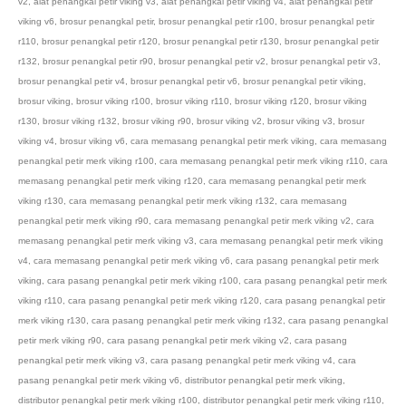
v2
,
alat penangkal petir viking v3
,
alat penangkal petir viking v4
,
alat penangkal petir
viking v6
,
brosur penangkal petir
,
brosur penangkal petir r100
,
brosur penangkal petir
r110
,
brosur penangkal petir r120
,
brosur penangkal petir r130
,
brosur penangkal petir
r132
,
brosur penangkal petir r90
,
brosur penangkal petir v2
,
brosur penangkal petir v3
,
brosur penangkal petir v4
,
brosur penangkal petir v6
,
brosur penangkal petir viking
,
brosur viking
,
brosur viking r100
,
brosur viking r110
,
brosur viking r120
,
brosur viking
r130
,
brosur viking r132
,
brosur viking r90
,
brosur viking v2
,
brosur viking v3
,
brosur
viking v4
,
brosur viking v6
,
cara memasang penangkal petir merk viking
,
cara memasang
penangkal petir merk viking r100
,
cara memasang penangkal petir merk viking r110
,
cara
memasang penangkal petir merk viking r120
,
cara memasang penangkal petir merk
viking r130
,
cara memasang penangkal petir merk viking r132
,
cara memasang
penangkal petir merk viking r90
,
cara memasang penangkal petir merk viking v2
,
cara
memasang penangkal petir merk viking v3
,
cara memasang penangkal petir merk viking
v4
,
cara memasang penangkal petir merk viking v6
,
cara pasang penangkal petir merk
viking
,
cara pasang penangkal petir merk viking r100
,
cara pasang penangkal petir merk
viking r110
,
cara pasang penangkal petir merk viking r120
,
cara pasang penangkal petir
merk viking r130
,
cara pasang penangkal petir merk viking r132
,
cara pasang penangkal
petir merk viking r90
,
cara pasang penangkal petir merk viking v2
,
cara pasang
penangkal petir merk viking v3
,
cara pasang penangkal petir merk viking v4
,
cara
pasang penangkal petir merk viking v6
,
distributor penangkal petir merk viking
,
distributor penangkal petir merk viking r100
,
distributor penangkal petir merk viking r110
,