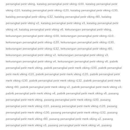
penangkal petir viking
,
katalog penangkal petir viking r100
,
katalog penangkal petir
viking r110
,
katalog penangkal petir viking r120
,
katalog penangkal petir viking r130
,
katalog penangkal petir viking r132
,
katalog penangkal petir viking r90
,
katalog
penangkal petir viking v2
,
katalog penangkal petir viking v3
,
katalog penangkal petir
viking v4
,
katalog penangkal petir viking v6
,
kekurangan penangkal petir viking
,
kekurangan penangkal petir viking r100
,
kekurangan penangkal petir viking r110
,
kekurangan penangkal petir viking r120
,
kekurangan penangkal petir viking r130
,
kekurangan penangkal petir viking r132
,
kekurangan penangkal petir viking r90
,
kekurangan penangkal petir viking v2
,
kekurangan penangkal petir viking v3
,
kekurangan penangkal petir viking v4
,
kekurangan penangkal petir viking v6
,
pabrik
penangkal petir merk viking
,
pabrik penangkal petir merk viking r100
,
pabrik penangkal
petir merk viking r110
,
pabrik penangkal petir merk viking r120
,
pabrik penangkal petir
merk viking r130
,
pabrik penangkal petir merk viking r132
,
pabrik penangkal petir merk
viking r90
,
pabrik penangkal petir merk viking v2
,
pabrik penangkal petir merk viking v3
,
pabrik penangkal petir merk viking v4
,
pabrik penangkal petir merk viking v6
,
pasang
penangkal petir merk viking
,
pasang penangkal petir merk viking r100
,
pasang
penangkal petir merk viking r110
,
pasang penangkal petir merk viking r120
,
pasang
penangkal petir merk viking r130
,
pasang penangkal petir merk viking r132
,
pasang
penangkal petir merk viking r90
,
pasang penangkal petir merk viking v2
,
pasang
penangkal petir merk viking v3
,
pasang penangkal petir merk viking v4
,
pasang