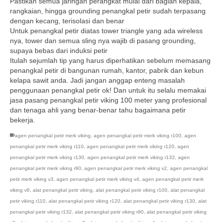
Pastikan semua jaringan perangkat mulai dari bagian kepala,
rangkaian, hingga grounding penangkal petir sudah terpasang
dengan kecang, terisolasi dan benar
Untuk penangkal petir diatas tower triangle yang ada wireless
nya, tower dan semua sling nya wajib di pasang grounding,
supaya bebas dari induksi petir
Itulah sejumlah tip yang harus diperhatikan sebelum memasang
penangkal petir di bangunan rumah, kantor, pabrik dan kebun
kelapa sawit anda. Jadi jangan anggap enteng masalah
penggunaan penangkal petir ok! Dan untuk itu selalu memakai
jasa pasang penangkal petir viking 100 meter yang profesional
dan tenaga ahli yang benar-benar tahu bagaimana petir
bekerja.
agen penangkal petir merk viking
,
agen penangkal petir merk viking r100
,
agen
penangkal petir merk viking r110
,
agen penangkal petir merk viking r120
,
agen
penangkal petir merk viking r130
,
agen penangkal petir merk viking r132
,
agen
penangkal petir merk viking r90
,
agen penangkal petir merk viking v2
,
agen penangkal
petir merk viking v3
,
agen penangkal petir merk viking v4
,
agen penangkal petir merk
viking v6
,
alat penangkal petir viking
,
alat penangkal petir viking r100
,
alat penangkal
petir viking r110
,
alat penangkal petir viking r120
,
alat penangkal petir viking r130
,
alat
penangkal petir viking r132
,
alat penangkal petir viking r90
,
alat penangkal petir viking