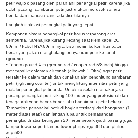
petir wajib dipasang oleh parah ahli penangkal petir, karena jika
salah pasang, sambaran petir justru akan merusak semua
benda dan manusia yang ada disekitarnya.
Langkah instalasi penangkal petir yang tepat:
Komponen sistem penangkal petir harus terpasang erat
sempurna. Karena jika kurang kecang saat klem kabel BC
50mm / kabel NYA 50mm nya, bisa menimbulkan hambatan
besar yang akan menghalangi penyaluran petir ke tanah
(ground)
• Tanam ground 4 m (ground rod / copper rod 5/8 inch) hingga
mencapai kedalaman air tanah (dibawah 1 Ohm) agar petir
tersalur ke dalam tanah dan gunakan alat penghitung sambaran
petir (lightning counter) untuk menghitung intensitas petir yang
melalui penangkal petir anda. Untuk itu selalu memakai jasa
pasang penangkal petir viking 100 meter yang profesional dan
tenaga ahli yang benar-benar tahu bagaimana petir bekerja.
Tempatkan penangkal petir di bagian tertinggi dari bangunan (1
meter diatas atap) dan jangan lupa untuk pemasangan
penangkal di atas ketinggian 20 meter sebaiknya di pasang juga
lampur tower seperti lampu tower philips xgp 388 dan philips
xgp 500