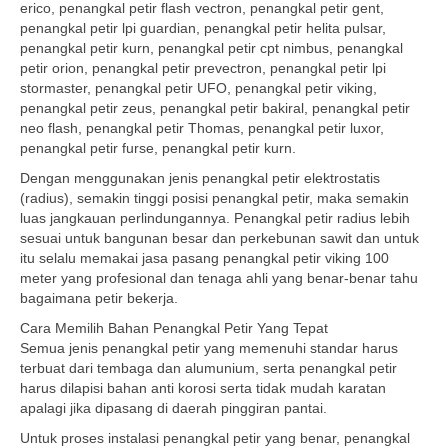
erico, penangkal petir flash vectron, penangkal petir gent,
penangkal petir lpi guardian, penangkal petir helita pulsar,
penangkal petir kurn, penangkal petir cpt nimbus, penangkal
petir orion, penangkal petir prevectron, penangkal petir lpi
stormaster, penangkal petir UFO, penangkal petir viking,
penangkal petir zeus, penangkal petir bakiral, penangkal petir
neo flash, penangkal petir Thomas, penangkal petir luxor,
penangkal petir furse, penangkal petir kurn.
Dengan menggunakan jenis penangkal petir elektrostatis
(radius), semakin tinggi posisi penangkal petir, maka semakin
luas jangkauan perlindungannya. Penangkal petir radius lebih
sesuai untuk bangunan besar dan perkebunan sawit dan untuk
itu selalu memakai jasa pasang penangkal petir viking 100
meter yang profesional dan tenaga ahli yang benar-benar tahu
bagaimana petir bekerja.
Cara Memilih Bahan Penangkal Petir Yang Tepat
Semua jenis penangkal petir yang memenuhi standar harus
terbuat dari tembaga dan alumunium, serta penangkal petir
harus dilapisi bahan anti korosi serta tidak mudah karatan
apalagi jika dipasang di daerah pinggiran pantai.
Untuk proses instalasi penangkal petir yang benar, penangkal