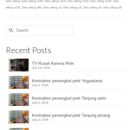
toko viking
,
toko viking r100
,
toko viking r110
,
toko viking r120
,
toko viking r130
,
toko
viking r132
,
toko viking r90
,
toko viking v2
,
toko viking v3
,
toko viking v4
,
toko viking v6
Search
for:
Recent Posts
TV Rusak Karena Petir
July 14, 2026
Kontraktor penangkal petir Yogyakarta
July 3, 2026
Kontraktor penangkal petir Tanjung selor
July 3, 2026
Kontraktor penangkal petir Tanjung pinang
July 3, 2026