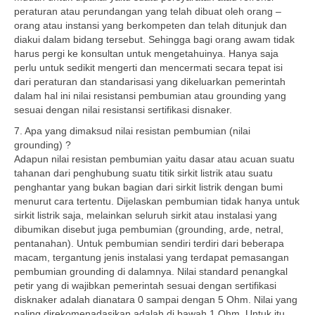
peraturan atau perundangan yang telah dibuat oleh orang –
orang atau instansi yang berkompeten dan telah ditunjuk dan
diakui dalam bidang tersebut. Sehingga bagi orang awam tidak
harus pergi ke konsultan untuk mengetahuinya. Hanya saja
perlu untuk sedikit mengerti dan mencermati secara tepat isi
dari peraturan dan standarisasi yang dikeluarkan pemerintah
dalam hal ini nilai resistansi pembumian atau grounding yang
sesuai dengan nilai resistansi sertifikasi disnaker.
7. Apa yang dimaksud nilai resistan pembumian (nilai
grounding) ?
Adapun nilai resistan pembumian yaitu dasar atau acuan suatu
tahanan dari penghubung suatu titik sirkit listrik atau suatu
penghantar yang bukan bagian dari sirkit listrik dengan bumi
menurut cara tertentu. Dijelaskan pembumian tidak hanya untuk
sirkit listrik saja, melainkan seluruh sirkit atau instalasi yang
dibumikan disebut juga pembumian (grounding, arde, netral,
pentanahan). Untuk pembumian sendiri terdiri dari beberapa
macam, tergantung jenis instalasi yang terdapat pemasangan
pembumian grounding di dalamnya. Nilai standard penangkal
petir yang di wajibkan pemerintah sesuai dengan sertifikasi
disknaker adalah dianatara 0 sampai dengan 5 Ohm. Nilai yang
paling direkomenadasikan adalah di bawah 1 Ohm. Untuk itu