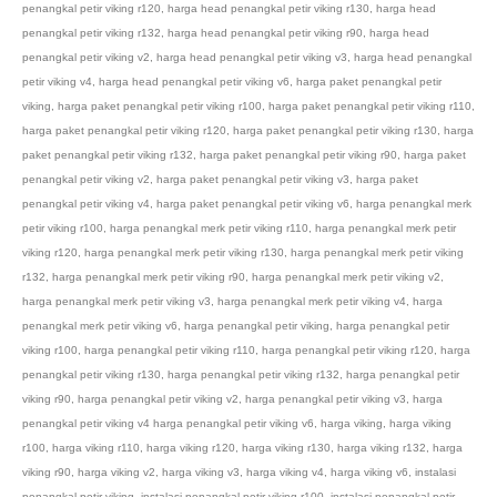
penangkal petir viking r120
,
harga head penangkal petir viking r130
,
harga head
penangkal petir viking r132
,
harga head penangkal petir viking r90
,
harga head
penangkal petir viking v2
,
harga head penangkal petir viking v3
,
harga head penangkal
petir viking v4
,
harga head penangkal petir viking v6
,
harga paket penangkal petir
viking
,
harga paket penangkal petir viking r100
,
harga paket penangkal petir viking r110
,
harga paket penangkal petir viking r120
,
harga paket penangkal petir viking r130
,
harga
paket penangkal petir viking r132
,
harga paket penangkal petir viking r90
,
harga paket
penangkal petir viking v2
,
harga paket penangkal petir viking v3
,
harga paket
penangkal petir viking v4
,
harga paket penangkal petir viking v6
,
harga penangkal merk
petir viking r100
,
harga penangkal merk petir viking r110
,
harga penangkal merk petir
viking r120
,
harga penangkal merk petir viking r130
,
harga penangkal merk petir viking
r132
,
harga penangkal merk petir viking r90
,
harga penangkal merk petir viking v2
,
harga penangkal merk petir viking v3
,
harga penangkal merk petir viking v4
,
harga
penangkal merk petir viking v6
,
harga penangkal petir viking
,
harga penangkal petir
viking r100
,
harga penangkal petir viking r110
,
harga penangkal petir viking r120
,
harga
penangkal petir viking r130
,
harga penangkal petir viking r132
,
harga penangkal petir
viking r90
,
harga penangkal petir viking v2
,
harga penangkal petir viking v3
,
harga
penangkal petir viking v4 harga penangkal petir viking v6
,
harga viking
,
harga viking
r100
,
harga viking r110
,
harga viking r120
,
harga viking r130
,
harga viking r132
,
harga
viking r90
,
harga viking v2
,
harga viking v3
,
harga viking v4
,
harga viking v6
,
instalasi
penangkal petir viking
,
instalasi penangkal petir viking r100
,
instalasi penangkal petir