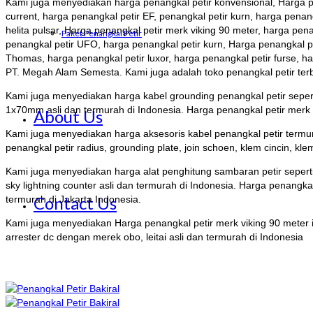
Kami juga menyediakan harga penangkal petir konvensional, Harga pen
current, harga penangkal petir EF, penangkal petir kurn, harga penang
helita pulsar, Harga penangkal petir merk viking 90 meter, harga pena
Paket Penangkal Petir
penangkal petir UFO, harga penangkal petir kurn, Harga penangkal pet
Thomas, harga penangkal petir luxor, harga penangkal petir furse, ha
PT. Megah Alam Semesta. Kami juga adalah toko penangkal petir terb
Kami juga menyediakan harga kabel grounding penangkal petir sepe
1x70mm asli dan termurah di Indonesia. Harga penangkal petir merk
About Us
Kami juga menyediakan harga aksesoris kabel penangkal petir termurah
penangkal petir radius, grounding plate, join schoen, klem cincin, kle
Kami juga menyediakan harga alat penghitung sambaran petir seperti eric
sky lightning counter asli dan termurah di Indonesia. Harga penangk
Contact Us
termurah di Jakarta Indonesia.
Kami juga menyediakan Harga penangkal petir merk viking 90 meter inte
arrester dc dengan merek obo, leitai asli dan termurah di Indonesia