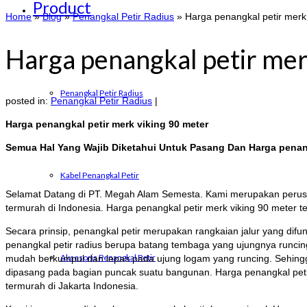
Product
Home
»
Blog
»
Penangkal Petir Radius
»
Harga penangkal petir merk
Harga penangkal petir mer
Penangkal Petir Radius
posted in:
Penangkal Petir Radius
|
Harga penangkal petir merk viking 90 meter
Semua Hal Yang Wajib Diketahui Untuk Pasang Dan Harga penangk
Kabel Penangkal Petir
Selamat Datang di PT. Megah Alam Semesta. Kami merupakan perusah
termurah di Indonesia. Harga penangkal petir merk viking 90 meter 
Secara prinsip, penangkal petir merupakan rangkaian jalur yang dif
penangkal petir radius berupa batang tembaga yang ujungnya runcin
Aksesoris Penangkal Petir
mudah berkumpul dan lepas pada ujung logam yang runcing. Sehingga 
dipasang pada bagian puncak suatu bangunan. Harga penangkal petir
termurah di Jakarta Indonesia.