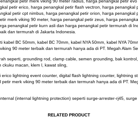
angkal petir merk viking 90 meter radius, harga penangkal petir evo f
kal petir erico, harga penangkal petir flash vectron, harga penangkal p
ngkal petir cpt nimbus, harga penangkal petir orion, harga penangkal p
ir merk viking 90 meter, harga penangkal petir zeus, harga penangkal 
rga penangkal petir kurn asli dan harga penangkal petir termurah di I
aik dan termurah di Jakarta Indonesia.
rti kabel BC 50mm, kabel BC 70mm, kabel NYA 50mm, kabel NYA 70mm,
 viking 90 meter terbaik dan termurah hanya ada di PT. Megah Alam S
 seperti, grounding rod, clamp cable, semen grounding, bak kontrol, b
m ckuku macan, klem l, kawat sling,
o lightning event counter, digital flash lightning counter, lightning str
al petir merk viking 90 meter terbaik dan termurah hanya ada di PT. M
rnal (internal lightning protection) seperti surge-arrester-rj45, surge 
RELATED PRODUCT