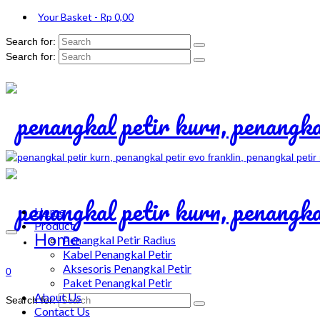
Your Basket
-
Rp
0,00
Search for:
Search for:
Home
Product
Home
Penangkal Petir Radius
Kabel Penangkal Petir
Aksesoris Penangkal Petir
0
Paket Penangkal Petir
About Us
Search for:
Contact Us