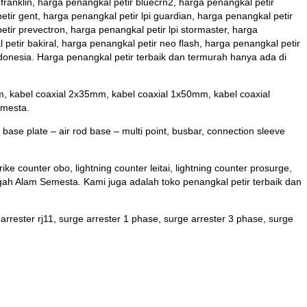
ranklin, harga penangkal petir bluecrn2, harga penangkal petir
etir gent, harga penangkal petir lpi guardian, harga penangkal petir
etir prevectron, harga penangkal petir lpi stormaster, harga
petir bakiral, harga penangkal petir neo flash, harga penangkal petir
ndonesia. Harga penangkal petir terbaik dan termurah hanya ada di
 kabel coaxial 2x35mm, kabel coaxial 1x50mm, kabel coaxial
emesta.
ase plate – air rod base – multi point, busbar, connection sleeve
ike counter obo, lightning counter leitai, lightning counter prosurge,
egah Alam Semesta. Kami juga adalah toko penangkal petir terbaik dan
arrester rj11, surge arrester 1 phase, surge arrester 3 phase, surge