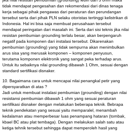
jika nilai resistan pembumian (grounding) lebih dari 5 ohm maka
tidak mendapat pengesahan dan rekomendasi dari dinas tenaga
kerja sebagai pihak pengawas dari peraturan dan perundangan
tersebut serta dari pihak PLN selaku otoristas tertinggi kelistrikan di
Indonesia. Hal ini bisa saja membuat perusahaan tersebut
mendapat peringatan dari masalah ini. Serta dari sisi teknis jika nilai
resistan pembumian grounding terlalu besar, akan berpengaruh
negatif pada komponen dari instalasi tersebut. Dikarenakan
pembumian (grounding) yang tidak sempurna akan menimbulkan
arus sisa yang merusak komponen – komponen penyusun,
terutama komponen elektronik yang sangat peka terhadap arus.
Untuk itu sebaiknya nilai grounding dibawah 1 Ohm, sesuai dengan
standard sertifikasi disnaker.
10. Bagaimana cara untuk mencapai nilai penangkal petir yang
dipersyaratkan di atas ?
Jadi untuk membuat instalasi pembumian (grounding) dengan nilai
resistansi pembumian dibawah 1 ohm yang sesuai peraturan
sertifikasi disnaker dengan melakukan beberapa teknik. Bebrapa
teknik pendekatan yang sesuai yaitu memparalel, menambah
kedalaman atau memperbesar luas penampang hataran (tombak,
kbael BC atau plat tembaga). Dengan melakukan salah satu atau
ketiga tehnik tersebut sehingga dapat memperoleh hasil yang