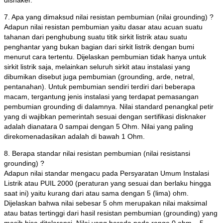
disnaker.
7. Apa yang dimaksud nilai resistan pembumian (nilai grounding) ?
Adapun nilai resistan pembumian yaitu dasar atau acuan suatu
tahanan dari penghubung suatu titik sirkit listrik atau suatu
penghantar yang bukan bagian dari sirkit listrik dengan bumi
menurut cara tertentu. Dijelaskan pembumian tidak hanya untuk
sirkit listrik saja, melainkan seluruh sirkit atau instalasi yang
dibumikan disebut juga pembumian (grounding, arde, netral,
pentanahan). Untuk pembumian sendiri terdiri dari beberapa
macam, tergantung jenis instalasi yang terdapat pemasangan
pembumian grounding di dalamnya. Nilai standard penangkal petir
yang di wajibkan pemerintah sesuai dengan sertifikasi disknaker
adalah dianatara 0 sampai dengan 5 Ohm. Nilai yang paling
direkomenadasikan adalah di bawah 1 Ohm.
8. Berapa standar nilai resistan pembumian (nilai resistansi
grounding) ?
Adapun nilai standar mengacu pada Persyaratan Umum Instalasi
Listrik atau PUIL 2000 (peraturan yang sesuai dan berlaku hingga
saat ini) yaitu kurang dari atau sama dengan 5 (lima) ohm.
Dijelaskan bahwa nilai sebesar 5 ohm merupakan nilai maksimal
atau batas tertinggi dari hasil resistan pembumian (grounding) yang