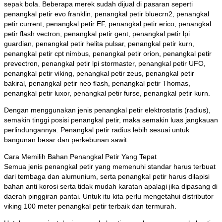
sepak bola. Beberapa merek sudah dijual di pasaran seperti
penangkal petir evo franklin, penangkal petir bluecrn2, penangkal
petir current, penangkal petir EF, penangkal petir erico, penangkal
petir flash vectron, penangkal petir gent, penangkal petir lpi
guardian, penangkal petir helita pulsar, penangkal petir kurn,
penangkal petir cpt nimbus, penangkal petir orion, penangkal petir
prevectron, penangkal petir lpi stormaster, penangkal petir UFO,
penangkal petir viking, penangkal petir zeus, penangkal petir
bakiral, penangkal petir neo flash, penangkal petir Thomas,
penangkal petir luxor, penangkal petir furse, penangkal petir kurn.
Dengan menggunakan jenis penangkal petir elektrostatis (radius),
semakin tinggi posisi penangkal petir, maka semakin luas jangkauan
perlindungannya. Penangkal petir radius lebih sesuai untuk
bangunan besar dan perkebunan sawit.
Cara Memilih Bahan Penangkal Petir Yang Tepat
Semua jenis penangkal petir yang memenuhi standar harus terbuat
dari tembaga dan alumunium, serta penangkal petir harus dilapisi
bahan anti korosi serta tidak mudah karatan apalagi jika dipasang di
daerah pinggiran pantai. Untuk itu kita perlu mengetahui distributor
viking 100 meter penangkal petir terbaik dan termurah.