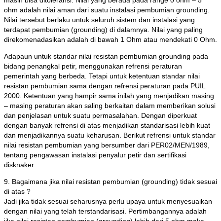
masih bisa ditoleransi. Nilai yang berada pada range 0 ohm – 5
ohm adalah nilai aman dari suatu instalasi pembumian grounding.
Nilai tersebut berlaku untuk seluruh sistem dan instalasi yang
terdapat pembumian (grounding) di dalamnya. Nilai yang paling
direkomenadasikan adalah di bawah 1 Ohm atau mendekati 0 Ohm.
Adapaun untuk standar nilai resistan pembumian grounding pada
bidang penangkal petir, menggunakan refrensi peraturan
pemerintah yang berbeda. Tetapi untuk ketentuan standar nilai
resistan pembumian sama dengan refrensi peraturan pada PUIL
2000. Ketentuan yang hampir sama inilah yang menjadikan masing
– masing peraturan akan saling berkaitan dalam memberikan solusi
dan penjelasan untuk suatu permasalahan. Dengan diperkuat
dengan banyak refrensi di atas menjadikan standarisasi lebih kuat
dan menjadikannya suatu keharusan. Berikut refrensi untuk standar
nilai resistan pembumian yang bersumber dari PER02/MEN/1989,
tentang pengawasan instalasi penyalur petir dan sertifikasi
disknaker.
9. Bagaimana jika nilai resistan pembumian (grounding) tidak sesuai
di atas ?
Jadi jika tidak sesuai seharusnya perlu upaya untuk menyesuaikan
dengan nilai yang telah terstandarisasi. Pertimbangannya adalah