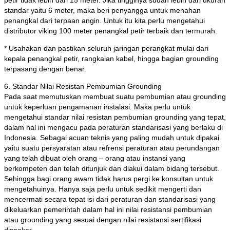
petir tidak lebih dari 15 meter. Jika tingginya sudah lebih dari ukuran
standar yaitu 6 meter, maka beri penyangga untuk menahan
penangkal dari terpaan angin. Untuk itu kita perlu mengetahui
distributor viking 100 meter penangkal petir terbaik dan termurah.
* Usahakan dan pastikan seluruh jaringan perangkat mulai dari
kepala penangkal petir, rangkaian kabel, hingga bagian grounding
terpasang dengan benar.
6. Standar Nilai Resistan Pembumian Grounding
Pada saat memutuskan membuat suatu pembumian atau grounding
untuk keperluan pengamanan instalasi. Maka perlu untuk
mengetahui standar nilai resistan pembumian grounding yang tepat,
dalam hal ini mengacu pada peraturan standarisasi yang berlaku di
Indonesia. Sebagai acuan teknis yang paling mudah untuk dipakai
yaitu suatu persyaratan atau refrensi peraturan atau perundangan
yang telah dibuat oleh orang – orang atau instansi yang
berkompeten dan telah ditunjuk dan diakui dalam bidang tersebut.
Sehingga bagi orang awam tidak harus pergi ke konsultan untuk
mengetahuinya. Hanya saja perlu untuk sedikit mengerti dan
mencermati secara tepat isi dari peraturan dan standarisasi yang
dikeluarkan pemerintah dalam hal ini nilai resistansi pembumian
atau grounding yang sesuai dengan nilai resistansi sertifikasi