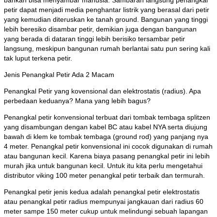
bahkan bisa menyambar manusia. Sambaran langsung penangkal
petir dapat menjadi media penghantar listrik yang berasal dari petir
yang kemudian diteruskan ke tanah ground. Bangunan yang tinggi
lebih beresiko disambar petir, demikian juga dengan bangunan
yang berada di dataran tinggi lebih berisiko tersambar petir
langsung, meskipun bangunan rumah berlantai satu pun sering kali
tak luput terkena petir.
Jenis Penangkal Petir Ada 2 Macam
Penangkal Petir yang kovensional dan elektrostatis (radius). Apa
perbedaan keduanya? Mana yang lebih bagus?
Penangkal petir konvensional terbuat dari tombak tembaga splitzen
yang disambungan dengan kabel BC atau kabel NYA serta diujung
bawah di klem ke tombak tembaga (ground rod) yang panjang nya
4 meter. Penangkal petir konvensional ini cocok digunakan di rumah
atau bangunan kecil. Karena biaya pasang penangkal petir ini lebih
murah jika untuk bangunan kecil. Untuk itu kita perlu mengetahui
distributor viking 100 meter penangkal petir terbaik dan termurah.
Penangkal petir jenis kedua adalah penangkal petir elektrostatis
atau penangkal petir radius mempunyai jangkauan dari radius 60
meter sampe 150 meter cukup untuk melindungi sebuah lapangan