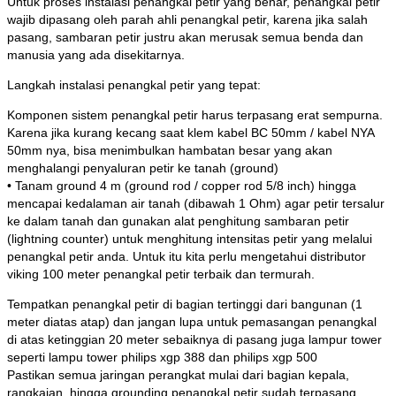
Untuk proses instalasi penangkal petir yang benar, penangkal petir
wajib dipasang oleh parah ahli penangkal petir, karena jika salah
pasang, sambaran petir justru akan merusak semua benda dan
manusia yang ada disekitarnya.
Langkah instalasi penangkal petir yang tepat:
Komponen sistem penangkal petir harus terpasang erat sempurna.
Karena jika kurang kecang saat klem kabel BC 50mm / kabel NYA
50mm nya, bisa menimbulkan hambatan besar yang akan
menghalangi penyaluran petir ke tanah (ground)
• Tanam ground 4 m (ground rod / copper rod 5/8 inch) hingga
mencapai kedalaman air tanah (dibawah 1 Ohm) agar petir tersalur
ke dalam tanah dan gunakan alat penghitung sambaran petir
(lightning counter) untuk menghitung intensitas petir yang melalui
penangkal petir anda. Untuk itu kita perlu mengetahui distributor
viking 100 meter penangkal petir terbaik dan termurah.
Tempatkan penangkal petir di bagian tertinggi dari bangunan (1
meter diatas atap) dan jangan lupa untuk pemasangan penangkal
di atas ketinggian 20 meter sebaiknya di pasang juga lampur tower
seperti lampu tower philips xgp 388 dan philips xgp 500
Pastikan semua jaringan perangkat mulai dari bagian kepala,
rangkaian, hingga grounding penangkal petir sudah terpasang