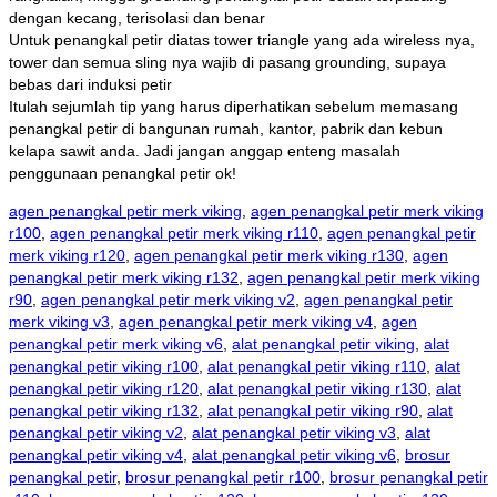
dengan kecang, terisolasi dan benar
Untuk penangkal petir diatas tower triangle yang ada wireless nya,
tower dan semua sling nya wajib di pasang grounding, supaya
bebas dari induksi petir
Itulah sejumlah tip yang harus diperhatikan sebelum memasang
penangkal petir di bangunan rumah, kantor, pabrik dan kebun
kelapa sawit anda. Jadi jangan anggap enteng masalah
penggunaan penangkal petir ok!
agen penangkal petir merk viking
,
agen penangkal petir merk viking
r100
,
agen penangkal petir merk viking r110
,
agen penangkal petir
merk viking r120
,
agen penangkal petir merk viking r130
,
agen
penangkal petir merk viking r132
,
agen penangkal petir merk viking
r90
,
agen penangkal petir merk viking v2
,
agen penangkal petir
merk viking v3
,
agen penangkal petir merk viking v4
,
agen
penangkal petir merk viking v6
,
alat penangkal petir viking
,
alat
penangkal petir viking r100
,
alat penangkal petir viking r110
,
alat
penangkal petir viking r120
,
alat penangkal petir viking r130
,
alat
penangkal petir viking r132
,
alat penangkal petir viking r90
,
alat
penangkal petir viking v2
,
alat penangkal petir viking v3
,
alat
penangkal petir viking v4
,
alat penangkal petir viking v6
,
brosur
penangkal petir
,
brosur penangkal petir r100
,
brosur penangkal petir