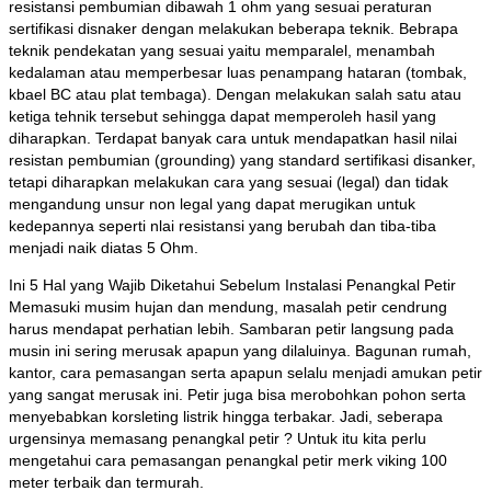
resistansi pembumian dibawah 1 ohm yang sesuai peraturan
sertifikasi disnaker dengan melakukan beberapa teknik. Bebrapa
teknik pendekatan yang sesuai yaitu memparalel, menambah
kedalaman atau memperbesar luas penampang hataran (tombak,
kbael BC atau plat tembaga). Dengan melakukan salah satu atau
ketiga tehnik tersebut sehingga dapat memperoleh hasil yang
diharapkan. Terdapat banyak cara untuk mendapatkan hasil nilai
resistan pembumian (grounding) yang standard sertifikasi disanker,
tetapi diharapkan melakukan cara yang sesuai (legal) dan tidak
mengandung unsur non legal yang dapat merugikan untuk
kedepannya seperti nlai resistansi yang berubah dan tiba-tiba
menjadi naik diatas 5 Ohm.
Ini 5 Hal yang Wajib Diketahui Sebelum Instalasi Penangkal Petir
Memasuki musim hujan dan mendung, masalah petir cendrung
harus mendapat perhatian lebih. Sambaran petir langsung pada
musin ini sering merusak apapun yang dilaluinya. Bagunan rumah,
kantor, cara pemasangan serta apapun selalu menjadi amukan petir
yang sangat merusak ini. Petir juga bisa merobohkan pohon serta
menyebabkan korsleting listrik hingga terbakar. Jadi, seberapa
urgensinya memasang penangkal petir ? Untuk itu kita perlu
mengetahui cara pemasangan penangkal petir merk viking 100
meter terbaik dan termurah.