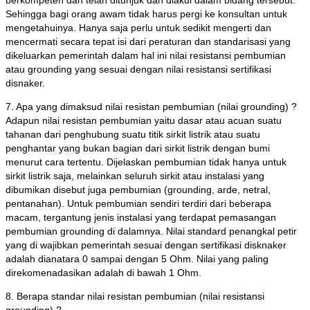
berkompeten dan telah ditunjuk dan diakui dalam bidang tersebut.
Sehingga bagi orang awam tidak harus pergi ke konsultan untuk
mengetahuinya. Hanya saja perlu untuk sedikit mengerti dan
mencermati secara tepat isi dari peraturan dan standarisasi yang
dikeluarkan pemerintah dalam hal ini nilai resistansi pembumian
atau grounding yang sesuai dengan nilai resistansi sertifikasi
disnaker.
7. Apa yang dimaksud nilai resistan pembumian (nilai grounding) ?
Adapun nilai resistan pembumian yaitu dasar atau acuan suatu
tahanan dari penghubung suatu titik sirkit listrik atau suatu
penghantar yang bukan bagian dari sirkit listrik dengan bumi
menurut cara tertentu. Dijelaskan pembumian tidak hanya untuk
sirkit listrik saja, melainkan seluruh sirkit atau instalasi yang
dibumikan disebut juga pembumian (grounding, arde, netral,
pentanahan). Untuk pembumian sendiri terdiri dari beberapa
macam, tergantung jenis instalasi yang terdapat pemasangan
pembumian grounding di dalamnya. Nilai standard penangkal petir
yang di wajibkan pemerintah sesuai dengan sertifikasi disknaker
adalah dianatara 0 sampai dengan 5 Ohm. Nilai yang paling
direkomenadasikan adalah di bawah 1 Ohm.
8. Berapa standar nilai resistan pembumian (nilai resistansi