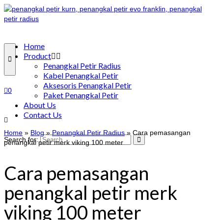
Home
Product
Penangkal Petir Radius
Kabel Penangkal Petir
Aksesoris Penangkal Petir
0
Paket Penangkal Petir
About Us
Contact Us
Home
»
Blog
»
Penangkal Petir Radius
»
Cara pemasangan
Search for:
penangkal petir merk viking 100 meter
Cara pemasangan
penangkal petir merk
viking 100 meter