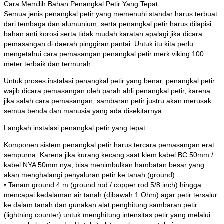
Cara Memilih Bahan Penangkal Petir Yang Tepat
Semua jenis penangkal petir yang memenuhi standar harus terbuat
dari tembaga dan alumunium, serta penangkal petir harus dilapisi
bahan anti korosi serta tidak mudah karatan apalagi jika dicara
pemasangan di daerah pinggiran pantai. Untuk itu kita perlu
mengetahui cara pemasangan penangkal petir merk viking 100
meter terbaik dan termurah.
Untuk proses instalasi penangkal petir yang benar, penangkal petir
wajib dicara pemasangan oleh parah ahli penangkal petir, karena
jika salah cara pemasangan, sambaran petir justru akan merusak
semua benda dan manusia yang ada disekitarnya.
Langkah instalasi penangkal petir yang tepat:
Komponen sistem penangkal petir harus tercara pemasangan erat
sempurna. Karena jika kurang kecang saat klem kabel BC 50mm /
kabel NYA 50mm nya, bisa menimbulkan hambatan besar yang
akan menghalangi penyaluran petir ke tanah (ground)
• Tanam ground 4 m (ground rod / copper rod 5/8 inch) hingga
mencapai kedalaman air tanah (dibawah 1 Ohm) agar petir tersalur
ke dalam tanah dan gunakan alat penghitung sambaran petir
(lightning counter) untuk menghitung intensitas petir yang melalui