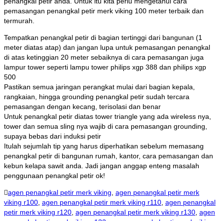
penangkal petir anda. Untuk itu kita perlu mengetahui cara
pemasangan penangkal petir merk viking 100 meter terbaik dan
termurah.
Tempatkan penangkal petir di bagian tertinggi dari bangunan (1
meter diatas atap) dan jangan lupa untuk pemasangan penangkal
di atas ketinggian 20 meter sebaiknya di cara pemasangan juga
lampur tower seperti lampu tower philips xgp 388 dan philips xgp
500
Pastikan semua jaringan perangkat mulai dari bagian kepala,
rangkaian, hingga grounding penangkal petir sudah tercara
pemasangan dengan kecang, terisolasi dan benar
Untuk penangkal petir diatas tower triangle yang ada wireless nya,
tower dan semua sling nya wajib di cara pemasangan grounding,
supaya bebas dari induksi petir
Itulah sejumlah tip yang harus diperhatikan sebelum memasang
penangkal petir di bangunan rumah, kantor, cara pemasangan dan
kebun kelapa sawit anda. Jadi jangan anggap enteng masalah
penggunaan penangkal petir ok!
agen penangkal petir merk viking
,
agen penangkal petir merk
viking r100
,
agen penangkal petir merk viking r110
,
agen penangkal
petir merk viking r120
,
agen penangkal petir merk viking r130
,
agen