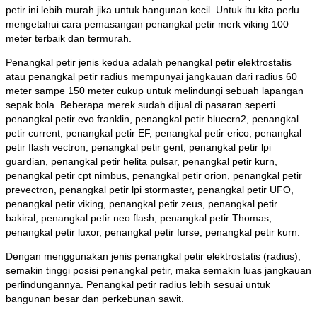
petir ini lebih murah jika untuk bangunan kecil. Untuk itu kita perlu
mengetahui cara pemasangan penangkal petir merk viking 100
meter terbaik dan termurah.
Penangkal petir jenis kedua adalah penangkal petir elektrostatis
atau penangkal petir radius mempunyai jangkauan dari radius 60
meter sampe 150 meter cukup untuk melindungi sebuah lapangan
sepak bola. Beberapa merek sudah dijual di pasaran seperti
penangkal petir evo franklin, penangkal petir bluecrn2, penangkal
petir current, penangkal petir EF, penangkal petir erico, penangkal
petir flash vectron, penangkal petir gent, penangkal petir lpi
guardian, penangkal petir helita pulsar, penangkal petir kurn,
penangkal petir cpt nimbus, penangkal petir orion, penangkal petir
prevectron, penangkal petir lpi stormaster, penangkal petir UFO,
penangkal petir viking, penangkal petir zeus, penangkal petir
bakiral, penangkal petir neo flash, penangkal petir Thomas,
penangkal petir luxor, penangkal petir furse, penangkal petir kurn.
Dengan menggunakan jenis penangkal petir elektrostatis (radius),
semakin tinggi posisi penangkal petir, maka semakin luas jangkauan
perlindungannya. Penangkal petir radius lebih sesuai untuk
bangunan besar dan perkebunan sawit.