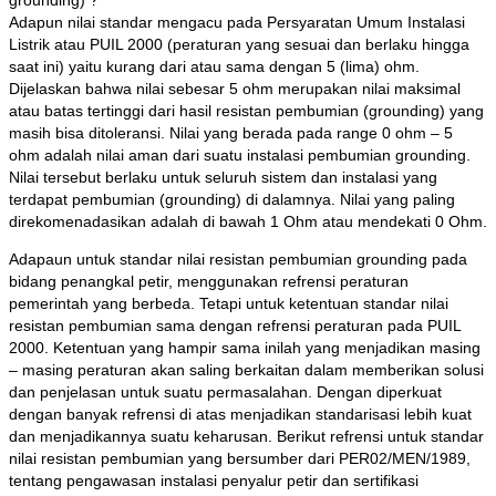
grounding) ?
Adapun nilai standar mengacu pada Persyaratan Umum Instalasi
Listrik atau PUIL 2000 (peraturan yang sesuai dan berlaku hingga
saat ini) yaitu kurang dari atau sama dengan 5 (lima) ohm.
Dijelaskan bahwa nilai sebesar 5 ohm merupakan nilai maksimal
atau batas tertinggi dari hasil resistan pembumian (grounding) yang
masih bisa ditoleransi. Nilai yang berada pada range 0 ohm – 5
ohm adalah nilai aman dari suatu instalasi pembumian grounding.
Nilai tersebut berlaku untuk seluruh sistem dan instalasi yang
terdapat pembumian (grounding) di dalamnya. Nilai yang paling
direkomenadasikan adalah di bawah 1 Ohm atau mendekati 0 Ohm.
Adapaun untuk standar nilai resistan pembumian grounding pada
bidang penangkal petir, menggunakan refrensi peraturan
pemerintah yang berbeda. Tetapi untuk ketentuan standar nilai
resistan pembumian sama dengan refrensi peraturan pada PUIL
2000. Ketentuan yang hampir sama inilah yang menjadikan masing
– masing peraturan akan saling berkaitan dalam memberikan solusi
dan penjelasan untuk suatu permasalahan. Dengan diperkuat
dengan banyak refrensi di atas menjadikan standarisasi lebih kuat
dan menjadikannya suatu keharusan. Berikut refrensi untuk standar
nilai resistan pembumian yang bersumber dari PER02/MEN/1989,
tentang pengawasan instalasi penyalur petir dan sertifikasi