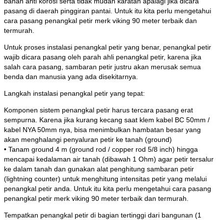
bahan anti korosi serta tidak mudah karatan apalagi jika dicara
pasang di daerah pinggiran pantai. Untuk itu kita perlu mengetahui
cara pasang penangkal petir merk viking 90 meter terbaik dan
termurah.
Untuk proses instalasi penangkal petir yang benar, penangkal petir
wajib dicara pasang oleh parah ahli penangkal petir, karena jika
salah cara pasang, sambaran petir justru akan merusak semua
benda dan manusia yang ada disekitarnya.
Langkah instalasi penangkal petir yang tepat:
Komponen sistem penangkal petir harus tercara pasang erat
sempurna. Karena jika kurang kecang saat klem kabel BC 50mm /
kabel NYA 50mm nya, bisa menimbulkan hambatan besar yang
akan menghalangi penyaluran petir ke tanah (ground)
• Tanam ground 4 m (ground rod / copper rod 5/8 inch) hingga
mencapai kedalaman air tanah (dibawah 1 Ohm) agar petir tersalur
ke dalam tanah dan gunakan alat penghitung sambaran petir
(lightning counter) untuk menghitung intensitas petir yang melalui
penangkal petir anda. Untuk itu kita perlu mengetahui cara pasang
penangkal petir merk viking 90 meter terbaik dan termurah.
Tempatkan penangkal petir di bagian tertinggi dari bangunan (1