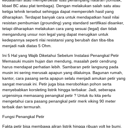
kedalaman atau memperbesar luas penampang hataran (tombak,
kbael BC atau plat tembaga). Dengan melakukan salah satu atau
ketiga tehnik tersebut sehingga dapat memperoleh hasil yang
diharapkan. Terdapat banyak cara untuk mendapatkan hasil nilai
resistan pembumian (grounding) yang standard sertifikasi disanker,
tetapi diharapkan melakukan cara yang sesuai (legal) dan tidak
mengandung unsur non legal yang dapat merugikan untuk
kedepannya seperti nlai resistansi yang berubah dan tiba-tiba
menjadi naik diatas 5 Ohm.
Ini 5 Hal yang Wajib Diketahui Sebelum Instalasi Penangkal Petir
Memasuki musim hujan dan mendung, masalah petir cendrung
harus mendapat perhatian lebih. Sambaran petir langsung pada
musin ini sering merusak apapun yang dilaluinya. Bagunan rumah,
kantor, cara pasang serta apapun selalu menjadi amukan petir yang
sangat merusak ini. Petir juga bisa merobohkan pohon serta
menyebabkan korsleting listrik hingga terbakar. Jadi, seberapa
urgensinya memasang penangkal petir ? Untuk itu kita perlu
mengetahui cara pasang penangkal petir merk viking 90 meter
terbaik dan termurah.
Fungsi Penangkal Petir
Fakta petir bisa membawa aliran listrik hingga ribuan volt ke bumi.