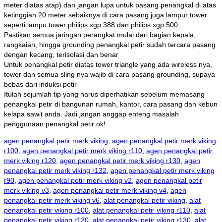
meter diatas atap) dan jangan lupa untuk pasang penangkal di atas
ketinggian 20 meter sebaiknya di cara pasang juga lampur tower
seperti lampu tower philips xgp 388 dan philips xgp 500
Pastikan semua jaringan perangkat mulai dari bagian kepala,
rangkaian, hingga grounding penangkal petir sudah tercara pasang
dengan kecang, terisolasi dan benar
Untuk penangkal petir diatas tower triangle yang ada wireless nya,
tower dan semua sling nya wajib di cara pasang grounding, supaya
bebas dari induksi petir
Itulah sejumlah tip yang harus diperhatikan sebelum memasang
penangkal petir di bangunan rumah, kantor, cara pasang dan kebun
kelapa sawit anda. Jadi jangan anggap enteng masalah
penggunaan penangkal petir ok!
agen penangkal petir merk viking
,
agen penangkal petir merk viking
r100
,
agen penangkal petir merk viking r110
,
agen penangkal petir
merk viking r120
,
agen penangkal petir merk viking r130
,
agen
penangkal petir merk viking r132
,
agen penangkal petir merk viking
r90
,
agen penangkal petir merk viking v2
,
agen penangkal petir
merk viking v3
,
agen penangkal petir merk viking v4
,
agen
penangkal petir merk viking v6
,
alat penangkal petir viking
,
alat
penangkal petir viking r100
,
alat penangkal petir viking r110
,
alat
penangkal petir viking r120
,
alat penangkal petir viking r130
,
alat