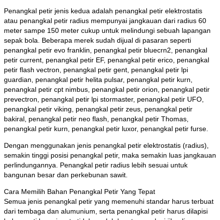
Penangkal petir jenis kedua adalah penangkal petir elektrostatis
atau penangkal petir radius mempunyai jangkauan dari radius 60
meter sampe 150 meter cukup untuk melindungi sebuah lapangan
sepak bola. Beberapa merek sudah dijual di pasaran seperti
penangkal petir evo franklin, penangkal petir bluecrn2, penangkal
petir current, penangkal petir EF, penangkal petir erico, penangkal
petir flash vectron, penangkal petir gent, penangkal petir lpi
guardian, penangkal petir helita pulsar, penangkal petir kurn,
penangkal petir cpt nimbus, penangkal petir orion, penangkal petir
prevectron, penangkal petir lpi stormaster, penangkal petir UFO,
penangkal petir viking, penangkal petir zeus, penangkal petir
bakiral, penangkal petir neo flash, penangkal petir Thomas,
penangkal petir kurn, penangkal petir luxor, penangkal petir furse.
Dengan menggunakan jenis penangkal petir elektrostatis (radius),
semakin tinggi posisi penangkal petir, maka semakin luas jangkauan
perlindungannya. Penangkal petir radius lebih sesuai untuk
bangunan besar dan perkebunan sawit.
Cara Memilih Bahan Penangkal Petir Yang Tepat
Semua jenis penangkal petir yang memenuhi standar harus terbuat
dari tembaga dan alumunium, serta penangkal petir harus dilapisi