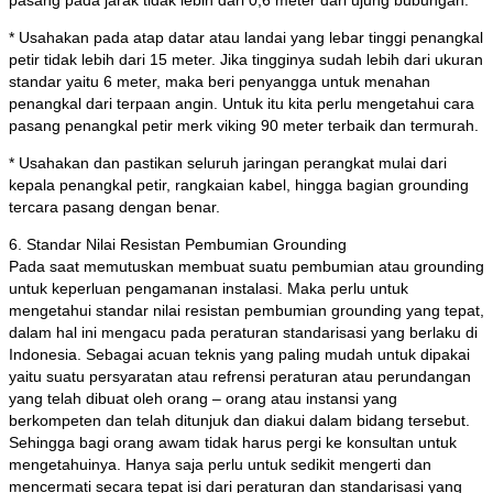
pasang pada jarak tidak lebih dari 0,6 meter dari ujung bubungan.
* Usahakan pada atap datar atau landai yang lebar tinggi penangkal
petir tidak lebih dari 15 meter. Jika tingginya sudah lebih dari ukuran
standar yaitu 6 meter, maka beri penyangga untuk menahan
penangkal dari terpaan angin. Untuk itu kita perlu mengetahui cara
pasang penangkal petir merk viking 90 meter terbaik dan termurah.
* Usahakan dan pastikan seluruh jaringan perangkat mulai dari
kepala penangkal petir, rangkaian kabel, hingga bagian grounding
tercara pasang dengan benar.
6. Standar Nilai Resistan Pembumian Grounding
Pada saat memutuskan membuat suatu pembumian atau grounding
untuk keperluan pengamanan instalasi. Maka perlu untuk
mengetahui standar nilai resistan pembumian grounding yang tepat,
dalam hal ini mengacu pada peraturan standarisasi yang berlaku di
Indonesia. Sebagai acuan teknis yang paling mudah untuk dipakai
yaitu suatu persyaratan atau refrensi peraturan atau perundangan
yang telah dibuat oleh orang – orang atau instansi yang
berkompeten dan telah ditunjuk dan diakui dalam bidang tersebut.
Sehingga bagi orang awam tidak harus pergi ke konsultan untuk
mengetahuinya. Hanya saja perlu untuk sedikit mengerti dan
mencermati secara tepat isi dari peraturan dan standarisasi yang