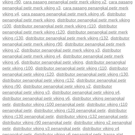
viking r90
,
cara pasang penangkal petir merk viking v2
,
cara pasang
penangkal petir merk viking v3
,
cara pasang penangkal petir merk
viking v4
,
cara pasang penangkal petir merk viking v6
,
distributor
penangkal petir merk viking
,
distributor penangkal petir merk viking
r100
,
distributor penangkal petir merk viking r110
,
distributor
penangkal petir merk viking r120
,
distributor penangkal petir merk
viking r130
,
distributor penangkal petir merk viking r132
,
distributor
penangkal petir merk viking r90
,
distributor penangkal petir merk
viking v2
,
distributor penangkal petir merk viking v3
,
distributor
penangkal petir merk viking v4
,
distributor penangkal petir merk
viking v6
,
distributor penangkal petir viking
,
distributor penangkal
petir viking r100
,
distributor penangkal petir viking r110
,
distributor
penangkal petir viking r120
,
distributor penangkal petir viking r130
,
distributor penangkal petir viking r132
,
distributor penangkal petir
viking r90
,
distributor penangkal petir viking v2
,
distributor
penangkal petir viking v3
,
distributor penangkal petir viking v4
,
distributor penangkal petir viking v6
,
distributor viking penangkal
petir
,
distributor viking r100 penangkal petir
,
distributor viking r110
penangkal petir
,
distributor viking r120 penangkal petir
,
distributor
viking r130 penangkal petir
,
distributor viking r132 penangkal petir
,
distributor viking r90 penangkal petir
,
distributor viking v2 penangkal
petir
,
distributor viking v3 penangkal petir
,
distributor viking v4
penangkal petir
,
distributor viking v6 penangkal petir
,
harga alat