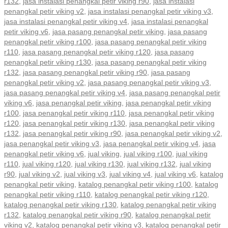
r132
,
jasa instalasi penangkal petir viking r90
,
jasa instalasi
penangkal petir viking v2
,
jasa instalasi penangkal petir viking v3
,
jasa instalasi penangkal petir viking v4
,
jasa instalasi penangkal
petir viking v6
,
jasa pasang penangkal petir viking
,
jasa pasang
penangkal petir viking r100
,
jasa pasang penangkal petir viking
r110
,
jasa pasang penangkal petir viking r120
,
jasa pasang
penangkal petir viking r130
,
jasa pasang penangkal petir viking
r132
,
jasa pasang penangkal petir viking r90
,
jasa pasang
penangkal petir viking v2
,
jasa pasang penangkal petir viking v3
,
jasa pasang penangkal petir viking v4
,
jasa pasang penangkal petir
viking v6
,
jasa penangkal petir viking
,
jasa penangkal petir viking
r100
,
jasa penangkal petir viking r110
,
jasa penangkal petir viking
r120
,
jasa penangkal petir viking r130
,
jasa penangkal petir viking
r132
,
jasa penangkal petir viking r90
,
jasa penangkal petir viking v2
,
jasa penangkal petir viking v3
,
jasa penangkal petir viking v4
,
jasa
penangkal petir viking v6
,
jual viking
,
jual viking r100
,
jual viking
r110
,
jual viking r120
,
jual viking r130
,
jual viking r132
,
jual viking
r90
,
jual viking v2
,
jual viking v3
,
jual viking v4
,
jual viking v6
,
katalog
penangkal petir viking
,
katalog penangkal petir viking r100
,
katalog
penangkal petir viking r110
,
katalog penangkal petir viking r120
,
katalog penangkal petir viking r130
,
katalog penangkal petir viking
r132
,
katalog penangkal petir viking r90
,
katalog penangkal petir
viking v2
,
katalog penangkal petir viking v3
,
katalog penangkal petir