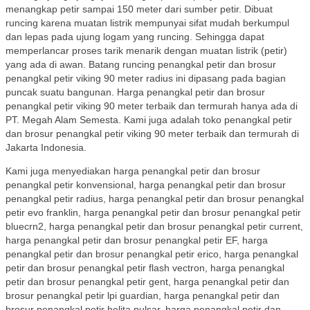
menangkap petir sampai 150 meter dari sumber petir. Dibuat
runcing karena muatan listrik mempunyai sifat mudah berkumpul
dan lepas pada ujung logam yang runcing. Sehingga dapat
memperlancar proses tarik menarik dengan muatan listrik (petir)
yang ada di awan. Batang runcing penangkal petir dan brosur
penangkal petir viking 90 meter radius ini dipasang pada bagian
puncak suatu bangunan. Harga penangkal petir dan brosur
penangkal petir viking 90 meter terbaik dan termurah hanya ada di
PT. Megah Alam Semesta. Kami juga adalah toko penangkal petir
dan brosur penangkal petir viking 90 meter terbaik dan termurah di
Jakarta Indonesia.
Kami juga menyediakan harga penangkal petir dan brosur
penangkal petir konvensional, harga penangkal petir dan brosur
penangkal petir radius, harga penangkal petir dan brosur penangkal
petir evo franklin, harga penangkal petir dan brosur penangkal petir
bluecrn2, harga penangkal petir dan brosur penangkal petir current,
harga penangkal petir dan brosur penangkal petir EF, harga
penangkal petir dan brosur penangkal petir erico, harga penangkal
petir dan brosur penangkal petir flash vectron, harga penangkal
petir dan brosur penangkal petir gent, harga penangkal petir dan
brosur penangkal petir lpi guardian, harga penangkal petir dan
brosur penangkal petir helita pulsar, harga penangkal petir dan