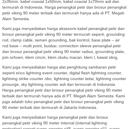
2x35mm, kabel coaxial 1x50mm, kabel coaxial 1x70mm asli dan
termurah di Indonesia. Harga penangkal petir dan brosur penangkal
petir viking 90 meter terbaik dan termurah hanya ada di PT. Megah
Alam Semesta.
Kami juga menyediakan harga aksesoris kabel penangkal petir dan
brosur penangkal petir viking 90 meter termurah seperti, grounding
rod, clamp cable, semen grounding, bak kontrol, base plate – air
rod base – multi point, busbar, connection sleeve penangkal petir
dan brosur penangkal petir viking 90 meter radius, grounding plate,
join schoen, klem cincin, klem ckuku macan, klem l, kawat sling,
Kami juga menyediakan harga alat penghitung sambaran petir
seperti erico lightning event counter, digital flash lightning counter,
lightning strike counter obo, lightning counter leitai, lightning counter
prosurge, sky lightning counter asli dan termurah di Indonesia.
Harga penangkal petir dan brosur penangkal petir viking 90 meter
terbaik dan termurah hanya ada di PT. Megah Alam Semesta. Kami
juga adalah toko penangkal petir dan brosur penangkal petir viking
90 meter terbaik dan termurah di Jakarta Indonesia.
Kami juga menyediakan harga penangkal petir dan brosur
penangkal petir viking 90 meter internal (internal lightning
protection) seperti surge-arrester-rj45, surge arrester rj11, surge