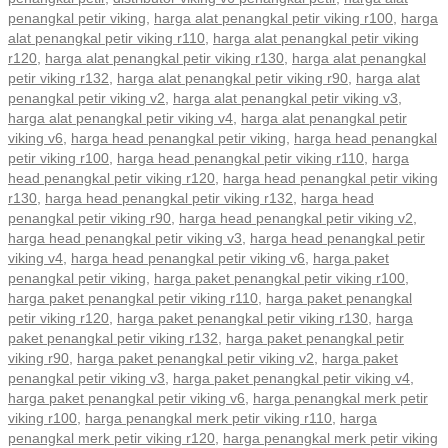
penangkal petir viking
,
harga alat penangkal petir viking r100
,
harga
alat penangkal petir viking r110
,
harga alat penangkal petir viking
r120
,
harga alat penangkal petir viking r130
,
harga alat penangkal
petir viking r132
,
harga alat penangkal petir viking r90
,
harga alat
penangkal petir viking v2
,
harga alat penangkal petir viking v3
,
harga alat penangkal petir viking v4
,
harga alat penangkal petir
viking v6
,
harga head penangkal petir viking
,
harga head penangkal
petir viking r100
,
harga head penangkal petir viking r110
,
harga
head penangkal petir viking r120
,
harga head penangkal petir viking
r130
,
harga head penangkal petir viking r132
,
harga head
penangkal petir viking r90
,
harga head penangkal petir viking v2
,
harga head penangkal petir viking v3
,
harga head penangkal petir
viking v4
,
harga head penangkal petir viking v6
,
harga paket
penangkal petir viking
,
harga paket penangkal petir viking r100
,
harga paket penangkal petir viking r110
,
harga paket penangkal
petir viking r120
,
harga paket penangkal petir viking r130
,
harga
paket penangkal petir viking r132
,
harga paket penangkal petir
viking r90
,
harga paket penangkal petir viking v2
,
harga paket
penangkal petir viking v3
,
harga paket penangkal petir viking v4
,
harga paket penangkal petir viking v6
,
harga penangkal merk petir
viking r100
,
harga penangkal merk petir viking r110
,
harga
penangkal merk petir viking r120
,
harga penangkal merk petir viking