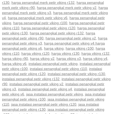
r130
,
harga penangkal merk petir viking r132
,
harga penangkal
merk petir viking r90
,
harga penangkal merk petir viking v2
,
harga
penangkal merk petir viking v3
,
harga penangkal merk petir viking
v4
,
harga penangkal merk petir viking v6
,
harga penangkal petir
viking
,
harga penangkal petir viking r100
,
harga penangkal petir
viking r110
,
harga penangkal petir viking r120
,
harga penangkal
petir viking r130
,
harga penangkal petir viking r132
,
harga
penangkal petir viking r90
,
harga penangkal petir viking v2
,
harga
penangkal petir viking v3
,
harga penangkal petir viking v4 harga
penangkal petir viking v6
,
harga viking
,
harga viking r100
,
harga
viking r110
,
harga viking r120
,
harga viking r130
,
harga viking r132
,
harga viking r90
,
harga viking v2
,
harga viking v3
,
harga viking v4
,
harga viking v6
,
instalasi penangkal petir viking
,
instalasi penangkal
petir viking r100
,
instalasi penangkal petir viking r110
,
instalasi
penangkal petir viking r120
,
instalasi penangkal petir viking r130
,
instalasi penangkal petir viking r132
,
instalasi penangkal petir viking
r90
,
instalasi penangkal petir viking v2
,
instalasi penangkal petir
viking v3
,
instalasi penangkal petir viking v4
,
instalasi penangkal
petir viking v6
,
jasa instalasi penangkal petir viking
,
jasa instalasi
penangkal petir viking r100
,
jasa instalasi penangkal petir viking
r110
,
jasa instalasi penangkal petir viking r120
,
jasa instalasi
penangkal petir viking r130
,
jasa instalasi penangkal petir viking