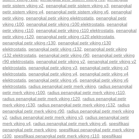
petir sistem viking v2
,
penangkal petir sistem viking v3
,
penangkal
petir sistem viking v4
,
penangkal petir sistem viking v6
,
penangkal
petir viking
,
penangkal petir viking elektrostatis
,
penangkal petir
viking r100
,
penangkal petir viking r100 elektrostatis
,
penangkal
petir viking r110
,
penangkal petir viking r110 elektrostatis
,
penangkal
petir viking r120
,
penangkal petir viking r120 elektrostatis
,
penangkal petir viking r130
,
penangkal petir viking r130
elektrostatis
,
penangkal petir viking r132
,
penangkal petir viking
r132 elektrostatis
,
penangkal petir viking r90
,
penangkal petir viking
r90 elektrostatis
,
penangkal petir viking v2
,
penangkal petir viking v2
elektrostatis
,
penangkal petir viking v3
,
penangkal petir viking v3
elektrostatis
,
penangkal petir viking v4
,
penangkal petir viking v4
elektrostatis
,
penangkal petir viking v6
,
penangkal petir viking v6
elektrostatis
,
radius penangkal petir merk viking
,
radius penangkal
petir merk viking r100
,
radius penangkal petir merk viking r110
,
radius penangkal petir merk viking r120
,
radius penangkal petir
merk viking r130
,
radius penangkal petir merk viking r132
,
radius
penangkal petir merk viking r90
,
radius penangkal petir merk viking
v2
,
radius penangkal petir merk viking v3
,
radius penangkal petir
merk viking v4
,
radius penangkal petir merk viking v6
,
spesifikasi
penangkal petir merk viking
,
spesifikasi penangkal petir merk viking
r100
,
spesifikasi penangkal petir merk viking r110
,
spesifikasi