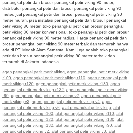
penangkal petir dan brosur penangkal petir viking 90 meter,
distributor penangkal petir dan brosur penangkal petir viking 90
meter, jual penangkal petir dan brosur penangkal petir viking 90
meter murah, jasa instalasi penangkal petir dan brosur penangkal
petir viking 90 meter, toko penangkal petir dan brosur penangkal
petir viking 90 meter konvensional, toko penangkal petir dan brosur
penangkal petir viking 90 meter radius. Harga penangkal petir dan
brosur penangkal petir viking 90 meter terbaik dan termurah hanya
ada di PT. Megah Alam Semesta. Kami juga adalah toko penangkal
petir dan brosur penangkal petir viking 90 meter terbaik dan
termurah di Jakarta Indonesia.
agen penangkal petir merk viking
,
agen penangkal petir merk viking
r100
,
agen penangkal petir merk viking r110
,
agen penangkal petir
merk viking r120
,
agen penangkal petir merk viking r130
,
agen
penangkal petir merk viking r132
,
agen penangkal petir merk viking
r90
,
agen penangkal petir merk viking v2
,
agen penangkal petir
merk viking v3
,
agen penangkal petir merk viking v4
,
agen
penangkal petir merk viking v6
,
alat penangkal petir viking
,
alat
penangkal petir viking r100
,
alat penangkal petir viking r110
,
alat
penangkal petir viking r120
,
alat penangkal petir viking r130
,
alat
penangkal petir viking r132
,
alat penangkal petir viking r90
,
alat
penangkal petir viking v2
,
alat penangkal petir viking v3
,
alat