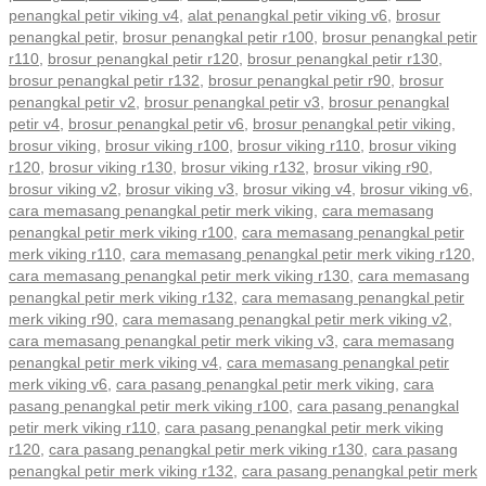
penangkal petir viking v4
,
alat penangkal petir viking v6
,
brosur
penangkal petir
,
brosur penangkal petir r100
,
brosur penangkal petir
r110
,
brosur penangkal petir r120
,
brosur penangkal petir r130
,
brosur penangkal petir r132
,
brosur penangkal petir r90
,
brosur
penangkal petir v2
,
brosur penangkal petir v3
,
brosur penangkal
petir v4
,
brosur penangkal petir v6
,
brosur penangkal petir viking
,
brosur viking
,
brosur viking r100
,
brosur viking r110
,
brosur viking
r120
,
brosur viking r130
,
brosur viking r132
,
brosur viking r90
,
brosur viking v2
,
brosur viking v3
,
brosur viking v4
,
brosur viking v6
,
cara memasang penangkal petir merk viking
,
cara memasang
penangkal petir merk viking r100
,
cara memasang penangkal petir
merk viking r110
,
cara memasang penangkal petir merk viking r120
,
cara memasang penangkal petir merk viking r130
,
cara memasang
penangkal petir merk viking r132
,
cara memasang penangkal petir
merk viking r90
,
cara memasang penangkal petir merk viking v2
,
cara memasang penangkal petir merk viking v3
,
cara memasang
penangkal petir merk viking v4
,
cara memasang penangkal petir
merk viking v6
,
cara pasang penangkal petir merk viking
,
cara
pasang penangkal petir merk viking r100
,
cara pasang penangkal
petir merk viking r110
,
cara pasang penangkal petir merk viking
r120
,
cara pasang penangkal petir merk viking r130
,
cara pasang
penangkal petir merk viking r132
,
cara pasang penangkal petir merk