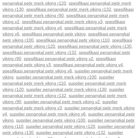
penangkal petir merk viking r120
,
spesifikasi penangkal petir merk
viking r130
,
spesifikasi penangkal petir merk viking r132
,
spesifikasi
penangkal petir merk viking r90
,
spesifikasi penangkal petir merk
viking v2
,
spesifikasi penangkal petir merk viking v3
,
spesifikasi
penangkal petir merk viking v4
,
spesifikasi penangkal petir merk
viking v6
,
spesifikasi penangkal petir viking
,
spesifikasi penangkal
petir viking r100
,
spesifikasi penangkal petir viking r110
,
spesifikasi
penangkal petir viking r120
,
spesifikasi penangkal petir viking r130
,
spesifikasi penangkal petir viking r132
,
spesifikasi penangkal petir
viking r90
,
spesifikasi penangkal petir viking v2
,
spesifikasi
penangkal petir viking v3
,
spesifikasi penangkal petir viking v4
,
spesifikasi penangkal petir viking v6
,
supplier penangkal petir merk
viking
,
supplier penangkal petir merk viking r100
,
supplier
penangkal petir merk viking r110
,
supplier penangkal petir merk
viking r120
,
supplier penangkal petir merk viking r130
,
supplier
penangkal petir merk viking r132
,
supplier penangkal petir merk
viking r90
,
supplier penangkal petir merk viking v2
,
supplier
penangkal petir merk viking v3
,
supplier penangkal petir merk viking
v4
,
supplier penangkal petir merk viking v6
,
supplier penangkal petir
viking
,
supplier penangkal petir viking r100
,
supplier penangkal petir
viking r110
,
supplier penangkal petir viking r120
,
supplier penangkal
petir viking r130
,
supplier penangkal petir viking r132
,
supplier