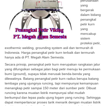
perusahaan
yang
bergerak
dalam bidang
penangkal
petir kurn
yang
mencakup
sistem
proteksi petir,
exothermic welding, grounding system asli dan termurah di
Indonesia. Harga penangkal petir kurn terbaik dan termurah
hanya ada di PT. Megah Alam Semesta.
Secara prinsip, penangkal petir kurn merupakan rangkaian jalur
yang difungsikan sebagai jalan bagi petir menuju ke permukaan
bumi (ground), supaya tidak merusak benda-benda yang
dilewatinya. Batang penangkal petir kurn radius berupa batang
tembaga yang ujungnya runcing, tapi mempunyai kemampuan
menangkap petir sampai 150 meter dari sumber petir. Dibuat
runcing karena muatan listrik mempunyai sifat mudah
berkumpul dan lepas pada ujung logam yang runcing. Sehingga
dapat memperlancar proses tarik menarik dengan muatan listrik