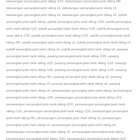
kekurangan penangkal petir viking r132
,
kekurangan penangkal petir viking r90
,
kekurangan penangkal petir viking v2
,
kekurangan penangkal petir viking v3
,
kekurangan penangkal petir viking v4
,
kekurangan penangkal petir viking v6
,
pabrik
penangkal petir merk viking
,
pabrik penangkal petir merk viking r100
,
pabrik penangkal
petir merk viking r110
,
pabrik penangkal petir merk viking r120
,
pabrik penangkal petir
merk viking r130
,
pabrik penangkal petir merk viking r132
,
pabrik penangkal petir merk
viking r90
,
pabrik penangkal petir merk viking v2
,
pabrik penangkal petir merk viking v3
,
pabrik penangkal petir merk viking v4
,
pabrik penangkal petir merk viking v6
,
pasang
penangkal petir merk viking
,
pasang penangkal petir merk viking r100
,
pasang
penangkal petir merk viking r110
,
pasang penangkal petir merk viking r120
,
pasang
penangkal petir merk viking r130
,
pasang penangkal petir merk viking r132
,
pasang
penangkal petir merk viking r90
,
pasang penangkal petir merk viking v2
,
pasang
penangkal petir merk viking v3
,
pasang penangkal petir merk viking v4
,
pasang
penangkal petir merk viking v6
,
pemasangan penangkal petir merk viking
,
pemasangan
penangkal petir merk viking r100
,
pemasangan penangkal petir merk viking r110
,
pemasangan penangkal petir merk viking r120
,
pemasangan penangkal petir merk
viking r130
,
pemasangan penangkal petir merk viking r132
,
pemasangan penangkal
petir merk viking r90
,
pemasangan penangkal petir merk viking v2
,
pemasangan
penangkal petir merk viking v3
,
pemasangan penangkal petir merk viking v4
,
pemasangan penangkal petir merk viking v6
,
pemasangan penangkal petir viking
,
pemasangan penangkal petir viking r100
,
pemasangan penangkal petir viking r110
,