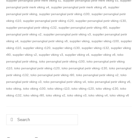
supplier penangkal petir merk viking v2
,
supplier penangkal petir merk viking v3
,
supplier
penangkal petir merk viking v4
,
supplier penangkal petir merk viking v6
,
supplier
penangkal petir viking
,
supplier penangkal petir viking r100
,
supplier penangkal petir
viking r110
,
supplier penangkal petir viking r120
,
supplier penangkal petir viking r130
,
supplier penangkal petir viking r132
,
supplier penangkal petir viking r90
,
supplier
penangkal petir viking v2
,
supplier penangkal petir viking v3
,
supplier penangkal petir
viking v4
,
supplier penangkal petir viking v6
,
supplier viking
,
supplier viking r100
,
supplier
viking r110
,
supplier viking r120
,
supplier viking r130
,
supplier viking r132
,
supplier viking
r90
,
supplier viking v2
,
supplier viking v3
,
supplier viking v4
,
supplier viking v6
,
toko
penangkal petir viking
,
toko penangkal petir viking r100
,
toko penangkal petir viking
r110
,
toko penangkal petir viking r120
,
toko penangkal petir viking r130
,
toko penangkal
petir viking r132
,
toko penangkal petir viking r90
,
toko penangkal petir viking v2
,
toko
penangkal petir viking v3
,
toko penangkal petir viking v4
,
toko penangkal petir viking v6
,
toko viking
,
toko viking r100
,
toko viking r110
,
toko viking r120
,
toko viking r130
,
toko
viking r132
,
toko viking r90
,
toko viking v2
,
toko viking v3
,
toko viking v4
,
toko viking v6
Search
for: