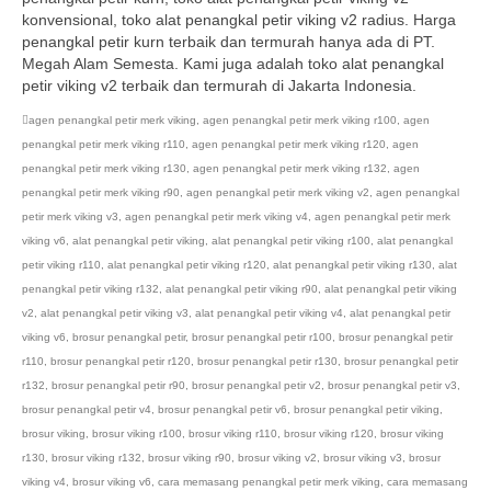
konvensional, toko alat penangkal petir viking v2 radius. Harga
penangkal petir kurn terbaik dan termurah hanya ada di PT.
Megah Alam Semesta. Kami juga adalah toko alat penangkal
petir viking v2 terbaik dan termurah di Jakarta Indonesia.
agen penangkal petir merk viking
,
agen penangkal petir merk viking r100
,
agen
penangkal petir merk viking r110
,
agen penangkal petir merk viking r120
,
agen
penangkal petir merk viking r130
,
agen penangkal petir merk viking r132
,
agen
penangkal petir merk viking r90
,
agen penangkal petir merk viking v2
,
agen penangkal
petir merk viking v3
,
agen penangkal petir merk viking v4
,
agen penangkal petir merk
viking v6
,
alat penangkal petir viking
,
alat penangkal petir viking r100
,
alat penangkal
petir viking r110
,
alat penangkal petir viking r120
,
alat penangkal petir viking r130
,
alat
penangkal petir viking r132
,
alat penangkal petir viking r90
,
alat penangkal petir viking
v2
,
alat penangkal petir viking v3
,
alat penangkal petir viking v4
,
alat penangkal petir
viking v6
,
brosur penangkal petir
,
brosur penangkal petir r100
,
brosur penangkal petir
r110
,
brosur penangkal petir r120
,
brosur penangkal petir r130
,
brosur penangkal petir
r132
,
brosur penangkal petir r90
,
brosur penangkal petir v2
,
brosur penangkal petir v3
,
brosur penangkal petir v4
,
brosur penangkal petir v6
,
brosur penangkal petir viking
,
brosur viking
,
brosur viking r100
,
brosur viking r110
,
brosur viking r120
,
brosur viking
r130
,
brosur viking r132
,
brosur viking r90
,
brosur viking v2
,
brosur viking v3
,
brosur
viking v4
,
brosur viking v6
,
cara memasang penangkal petir merk viking
,
cara memasang