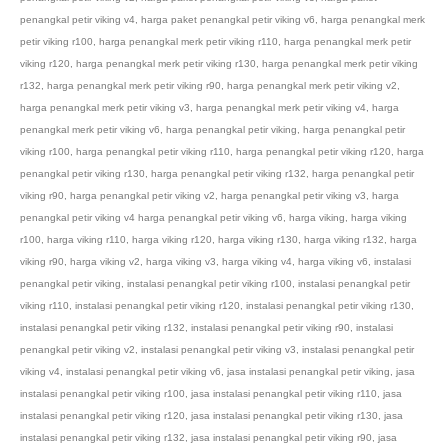
penangkal petir viking v4
,
harga paket penangkal petir viking v6
,
harga penangkal merk
petir viking r100
,
harga penangkal merk petir viking r110
,
harga penangkal merk petir
viking r120
,
harga penangkal merk petir viking r130
,
harga penangkal merk petir viking
r132
,
harga penangkal merk petir viking r90
,
harga penangkal merk petir viking v2
,
harga penangkal merk petir viking v3
,
harga penangkal merk petir viking v4
,
harga
penangkal merk petir viking v6
,
harga penangkal petir viking
,
harga penangkal petir
viking r100
,
harga penangkal petir viking r110
,
harga penangkal petir viking r120
,
harga
penangkal petir viking r130
,
harga penangkal petir viking r132
,
harga penangkal petir
viking r90
,
harga penangkal petir viking v2
,
harga penangkal petir viking v3
,
harga
penangkal petir viking v4 harga penangkal petir viking v6
,
harga viking
,
harga viking
r100
,
harga viking r110
,
harga viking r120
,
harga viking r130
,
harga viking r132
,
harga
viking r90
,
harga viking v2
,
harga viking v3
,
harga viking v4
,
harga viking v6
,
instalasi
penangkal petir viking
,
instalasi penangkal petir viking r100
,
instalasi penangkal petir
viking r110
,
instalasi penangkal petir viking r120
,
instalasi penangkal petir viking r130
,
instalasi penangkal petir viking r132
,
instalasi penangkal petir viking r90
,
instalasi
penangkal petir viking v2
,
instalasi penangkal petir viking v3
,
instalasi penangkal petir
viking v4
,
instalasi penangkal petir viking v6
,
jasa instalasi penangkal petir viking
,
jasa
instalasi penangkal petir viking r100
,
jasa instalasi penangkal petir viking r110
,
jasa
instalasi penangkal petir viking r120
,
jasa instalasi penangkal petir viking r130
,
jasa
instalasi penangkal petir viking r132
,
jasa instalasi penangkal petir viking r90
,
jasa