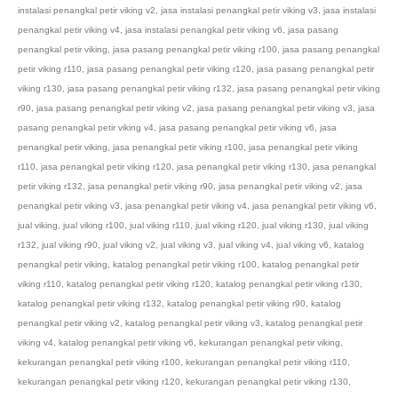
instalasi penangkal petir viking v2
,
jasa instalasi penangkal petir viking v3
,
jasa instalasi
penangkal petir viking v4
,
jasa instalasi penangkal petir viking v6
,
jasa pasang
penangkal petir viking
,
jasa pasang penangkal petir viking r100
,
jasa pasang penangkal
petir viking r110
,
jasa pasang penangkal petir viking r120
,
jasa pasang penangkal petir
viking r130
,
jasa pasang penangkal petir viking r132
,
jasa pasang penangkal petir viking
r90
,
jasa pasang penangkal petir viking v2
,
jasa pasang penangkal petir viking v3
,
jasa
pasang penangkal petir viking v4
,
jasa pasang penangkal petir viking v6
,
jasa
penangkal petir viking
,
jasa penangkal petir viking r100
,
jasa penangkal petir viking
r110
,
jasa penangkal petir viking r120
,
jasa penangkal petir viking r130
,
jasa penangkal
petir viking r132
,
jasa penangkal petir viking r90
,
jasa penangkal petir viking v2
,
jasa
penangkal petir viking v3
,
jasa penangkal petir viking v4
,
jasa penangkal petir viking v6
,
jual viking
,
jual viking r100
,
jual viking r110
,
jual viking r120
,
jual viking r130
,
jual viking
r132
,
jual viking r90
,
jual viking v2
,
jual viking v3
,
jual viking v4
,
jual viking v6
,
katalog
penangkal petir viking
,
katalog penangkal petir viking r100
,
katalog penangkal petir
viking r110
,
katalog penangkal petir viking r120
,
katalog penangkal petir viking r130
,
katalog penangkal petir viking r132
,
katalog penangkal petir viking r90
,
katalog
penangkal petir viking v2
,
katalog penangkal petir viking v3
,
katalog penangkal petir
viking v4
,
katalog penangkal petir viking v6
,
kekurangan penangkal petir viking
,
kekurangan penangkal petir viking r100
,
kekurangan penangkal petir viking r110
,
kekurangan penangkal petir viking r120
,
kekurangan penangkal petir viking r130
,