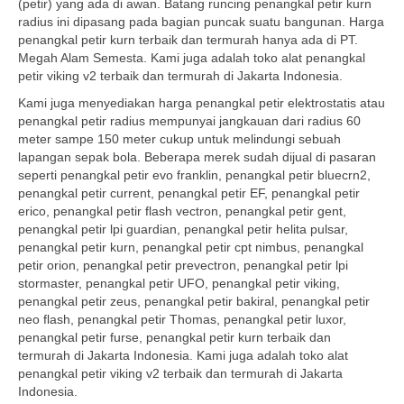
(petir) yang ada di awan. Batang runcing penangkal petir kurn
radius ini dipasang pada bagian puncak suatu bangunan. Harga
penangkal petir kurn terbaik dan termurah hanya ada di PT.
Megah Alam Semesta. Kami juga adalah toko alat penangkal
petir viking v2 terbaik dan termurah di Jakarta Indonesia.
Kami juga menyediakan harga penangkal petir elektrostatis atau
penangkal petir radius mempunyai jangkauan dari radius 60
meter sampe 150 meter cukup untuk melindungi sebuah
lapangan sepak bola. Beberapa merek sudah dijual di pasaran
seperti penangkal petir evo franklin, penangkal petir bluecrn2,
penangkal petir current, penangkal petir EF, penangkal petir
erico, penangkal petir flash vectron, penangkal petir gent,
penangkal petir lpi guardian, penangkal petir helita pulsar,
penangkal petir kurn, penangkal petir cpt nimbus, penangkal
petir orion, penangkal petir prevectron, penangkal petir lpi
stormaster, penangkal petir UFO, penangkal petir viking,
penangkal petir zeus, penangkal petir bakiral, penangkal petir
neo flash, penangkal petir Thomas, penangkal petir luxor,
penangkal petir furse, penangkal petir kurn terbaik dan
termurah di Jakarta Indonesia. Kami juga adalah toko alat
penangkal petir viking v2 terbaik dan termurah di Jakarta
Indonesia.