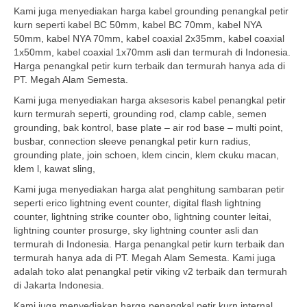
Kami juga menyediakan harga kabel grounding penangkal petir
kurn seperti kabel BC 50mm, kabel BC 70mm, kabel NYA
50mm, kabel NYA 70mm, kabel coaxial 2x35mm, kabel coaxial
1x50mm, kabel coaxial 1x70mm asli dan termurah di Indonesia.
Harga penangkal petir kurn terbaik dan termurah hanya ada di
PT. Megah Alam Semesta.
Kami juga menyediakan harga aksesoris kabel penangkal petir
kurn termurah seperti, grounding rod, clamp cable, semen
grounding, bak kontrol, base plate – air rod base – multi point,
busbar, connection sleeve penangkal petir kurn radius,
grounding plate, join schoen, klem cincin, klem ckuku macan,
klem l, kawat sling,
Kami juga menyediakan harga alat penghitung sambaran petir
seperti erico lightning event counter, digital flash lightning
counter, lightning strike counter obo, lightning counter leitai,
lightning counter prosurge, sky lightning counter asli dan
termurah di Indonesia. Harga penangkal petir kurn terbaik dan
termurah hanya ada di PT. Megah Alam Semesta. Kami juga
adalah toko alat penangkal petir viking v2 terbaik dan termurah
di Jakarta Indonesia.
Kami juga menyediakan harga penangkal petir kurn internal