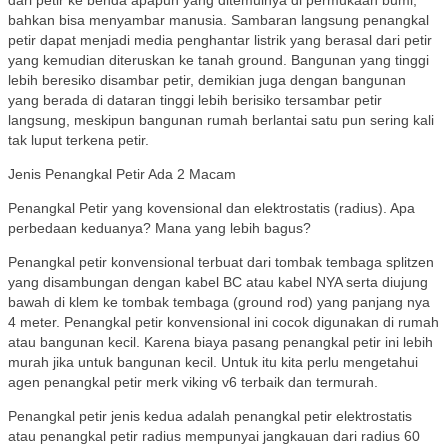
dari petir ke benda apapun yang ditemuinya di permukaan bumi,
bahkan bisa menyambar manusia. Sambaran langsung penangkal
petir dapat menjadi media penghantar listrik yang berasal dari petir
yang kemudian diteruskan ke tanah ground. Bangunan yang tinggi
lebih beresiko disambar petir, demikian juga dengan bangunan
yang berada di dataran tinggi lebih berisiko tersambar petir
langsung, meskipun bangunan rumah berlantai satu pun sering kali
tak luput terkena petir.
Jenis Penangkal Petir Ada 2 Macam
Penangkal Petir yang kovensional dan elektrostatis (radius). Apa
perbedaan keduanya? Mana yang lebih bagus?
Penangkal petir konvensional terbuat dari tombak tembaga splitzen
yang disambungan dengan kabel BC atau kabel NYA serta diujung
bawah di klem ke tombak tembaga (ground rod) yang panjang nya
4 meter. Penangkal petir konvensional ini cocok digunakan di rumah
atau bangunan kecil. Karena biaya pasang penangkal petir ini lebih
murah jika untuk bangunan kecil. Untuk itu kita perlu mengetahui
agen penangkal petir merk viking v6 terbaik dan termurah.
Penangkal petir jenis kedua adalah penangkal petir elektrostatis
atau penangkal petir radius mempunyai jangkauan dari radius 60