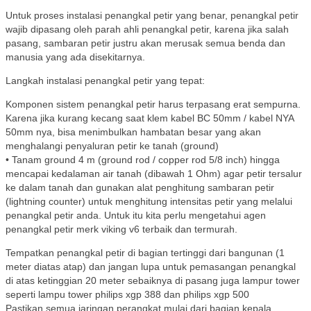
Untuk proses instalasi penangkal petir yang benar, penangkal petir
wajib dipasang oleh parah ahli penangkal petir, karena jika salah
pasang, sambaran petir justru akan merusak semua benda dan
manusia yang ada disekitarnya.
Langkah instalasi penangkal petir yang tepat:
Komponen sistem penangkal petir harus terpasang erat sempurna.
Karena jika kurang kecang saat klem kabel BC 50mm / kabel NYA
50mm nya, bisa menimbulkan hambatan besar yang akan
menghalangi penyaluran petir ke tanah (ground)
• Tanam ground 4 m (ground rod / copper rod 5/8 inch) hingga
mencapai kedalaman air tanah (dibawah 1 Ohm) agar petir tersalur
ke dalam tanah dan gunakan alat penghitung sambaran petir
(lightning counter) untuk menghitung intensitas petir yang melalui
penangkal petir anda. Untuk itu kita perlu mengetahui agen
penangkal petir merk viking v6 terbaik dan termurah.
Tempatkan penangkal petir di bagian tertinggi dari bangunan (1
meter diatas atap) dan jangan lupa untuk pemasangan penangkal
di atas ketinggian 20 meter sebaiknya di pasang juga lampur tower
seperti lampu tower philips xgp 388 dan philips xgp 500
Pastikan semua jaringan perangkat mulai dari bagian kepala,