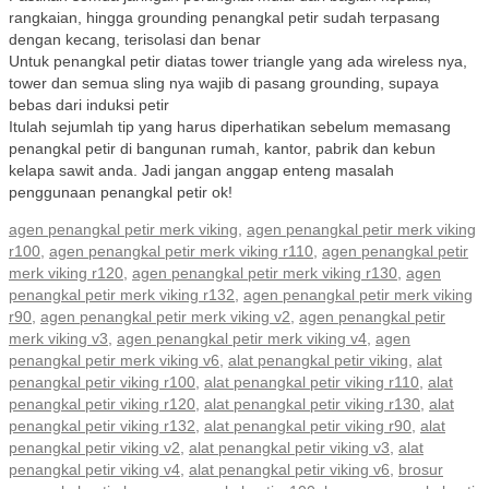
rangkaian, hingga grounding penangkal petir sudah terpasang
dengan kecang, terisolasi dan benar
Untuk penangkal petir diatas tower triangle yang ada wireless nya,
tower dan semua sling nya wajib di pasang grounding, supaya
bebas dari induksi petir
Itulah sejumlah tip yang harus diperhatikan sebelum memasang
penangkal petir di bangunan rumah, kantor, pabrik dan kebun
kelapa sawit anda. Jadi jangan anggap enteng masalah
penggunaan penangkal petir ok!
agen penangkal petir merk viking
,
agen penangkal petir merk viking
r100
,
agen penangkal petir merk viking r110
,
agen penangkal petir
merk viking r120
,
agen penangkal petir merk viking r130
,
agen
penangkal petir merk viking r132
,
agen penangkal petir merk viking
r90
,
agen penangkal petir merk viking v2
,
agen penangkal petir
merk viking v3
,
agen penangkal petir merk viking v4
,
agen
penangkal petir merk viking v6
,
alat penangkal petir viking
,
alat
penangkal petir viking r100
,
alat penangkal petir viking r110
,
alat
penangkal petir viking r120
,
alat penangkal petir viking r130
,
alat
penangkal petir viking r132
,
alat penangkal petir viking r90
,
alat
penangkal petir viking v2
,
alat penangkal petir viking v3
,
alat
penangkal petir viking v4
,
alat penangkal petir viking v6
,
brosur