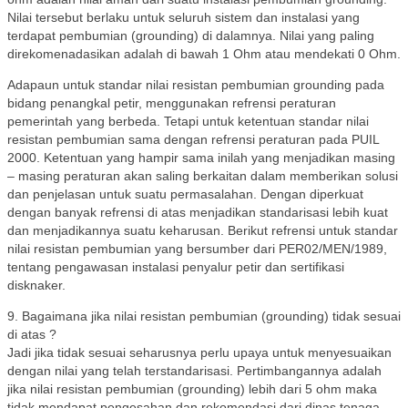
Nilai tersebut berlaku untuk seluruh sistem dan instalasi yang
terdapat pembumian (grounding) di dalamnya. Nilai yang paling
direkomenadasikan adalah di bawah 1 Ohm atau mendekati 0 Ohm.
Adapaun untuk standar nilai resistan pembumian grounding pada
bidang penangkal petir, menggunakan refrensi peraturan
pemerintah yang berbeda. Tetapi untuk ketentuan standar nilai
resistan pembumian sama dengan refrensi peraturan pada PUIL
2000. Ketentuan yang hampir sama inilah yang menjadikan masing
– masing peraturan akan saling berkaitan dalam memberikan solusi
dan penjelasan untuk suatu permasalahan. Dengan diperkuat
dengan banyak refrensi di atas menjadikan standarisasi lebih kuat
dan menjadikannya suatu keharusan. Berikut refrensi untuk standar
nilai resistan pembumian yang bersumber dari PER02/MEN/1989,
tentang pengawasan instalasi penyalur petir dan sertifikasi
disknaker.
9. Bagaimana jika nilai resistan pembumian (grounding) tidak sesuai
di atas ?
Jadi jika tidak sesuai seharusnya perlu upaya untuk menyesuaikan
dengan nilai yang telah terstandarisasi. Pertimbangannya adalah
jika nilai resistan pembumian (grounding) lebih dari 5 ohm maka
tidak mendapat pengesahan dan rekomendasi dari dinas tenaga