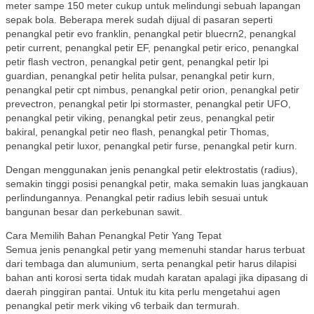
meter sampe 150 meter cukup untuk melindungi sebuah lapangan
sepak bola. Beberapa merek sudah dijual di pasaran seperti
penangkal petir evo franklin, penangkal petir bluecrn2, penangkal
petir current, penangkal petir EF, penangkal petir erico, penangkal
petir flash vectron, penangkal petir gent, penangkal petir lpi
guardian, penangkal petir helita pulsar, penangkal petir kurn,
penangkal petir cpt nimbus, penangkal petir orion, penangkal petir
prevectron, penangkal petir lpi stormaster, penangkal petir UFO,
penangkal petir viking, penangkal petir zeus, penangkal petir
bakiral, penangkal petir neo flash, penangkal petir Thomas,
penangkal petir luxor, penangkal petir furse, penangkal petir kurn.
Dengan menggunakan jenis penangkal petir elektrostatis (radius),
semakin tinggi posisi penangkal petir, maka semakin luas jangkauan
perlindungannya. Penangkal petir radius lebih sesuai untuk
bangunan besar dan perkebunan sawit.
Cara Memilih Bahan Penangkal Petir Yang Tepat
Semua jenis penangkal petir yang memenuhi standar harus terbuat
dari tembaga dan alumunium, serta penangkal petir harus dilapisi
bahan anti korosi serta tidak mudah karatan apalagi jika dipasang di
daerah pinggiran pantai. Untuk itu kita perlu mengetahui agen
penangkal petir merk viking v6 terbaik dan termurah.