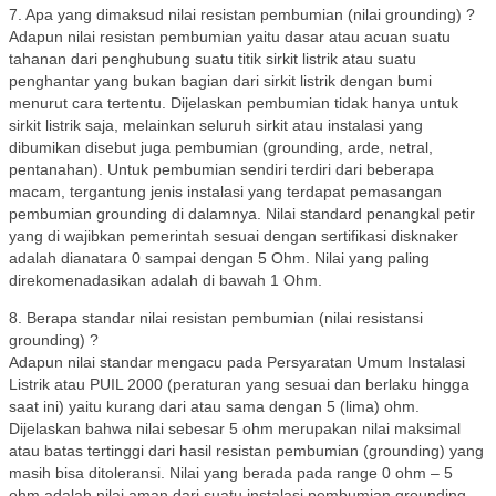
7. Apa yang dimaksud nilai resistan pembumian (nilai grounding) ?
Adapun nilai resistan pembumian yaitu dasar atau acuan suatu
tahanan dari penghubung suatu titik sirkit listrik atau suatu
penghantar yang bukan bagian dari sirkit listrik dengan bumi
menurut cara tertentu. Dijelaskan pembumian tidak hanya untuk
sirkit listrik saja, melainkan seluruh sirkit atau instalasi yang
dibumikan disebut juga pembumian (grounding, arde, netral,
pentanahan). Untuk pembumian sendiri terdiri dari beberapa
macam, tergantung jenis instalasi yang terdapat pemasangan
pembumian grounding di dalamnya. Nilai standard penangkal petir
yang di wajibkan pemerintah sesuai dengan sertifikasi disknaker
adalah dianatara 0 sampai dengan 5 Ohm. Nilai yang paling
direkomenadasikan adalah di bawah 1 Ohm.
8. Berapa standar nilai resistan pembumian (nilai resistansi
grounding) ?
Adapun nilai standar mengacu pada Persyaratan Umum Instalasi
Listrik atau PUIL 2000 (peraturan yang sesuai dan berlaku hingga
saat ini) yaitu kurang dari atau sama dengan 5 (lima) ohm.
Dijelaskan bahwa nilai sebesar 5 ohm merupakan nilai maksimal
atau batas tertinggi dari hasil resistan pembumian (grounding) yang
masih bisa ditoleransi. Nilai yang berada pada range 0 ohm – 5
ohm adalah nilai aman dari suatu instalasi pembumian grounding.