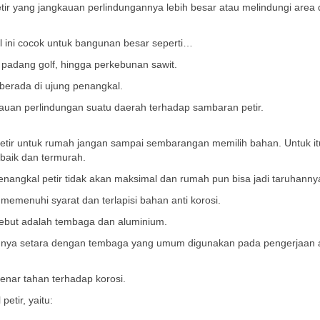
 petir yang jangkauan perlindungannya lebih besar atau melindungi area
 ini cocok untuk bangunan besar seperti…
padang golf, hingga perkebunan sawit.
berada di ujung penangkal.
gkauan perlindungan suatu daerah terhadap sambaran petir.
ir untuk rumah jangan sampai sembarangan memilih bahan. Untuk itu
rbaik dan termurah.
penangkal petir tidak akan maksimal dan rumah pun bisa jadi taruhanny
memenuhi syarat dan terlapisi bahan anti korosi.
ebut adalah tembaga dan aluminium.
utunya setara dengan tembaga yang umum digunakan pada pengerjaan a
nar tahan terhadap korosi.
tir, yaitu: