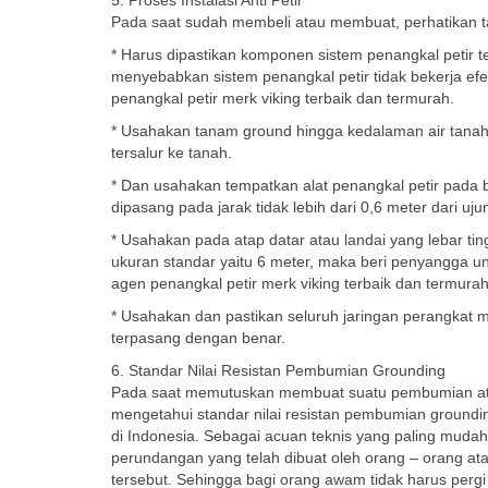
Pada saat sudah membeli atau membuat, perhatikan tah
* Harus dipastikan komponen sistem penangkal petir
menyebabkan sistem penangkal petir tidak bekerja efekt
penangkal petir merk viking terbaik dan termurah.
* Usahakan tanam ground hingga kedalaman air tanah a
tersalur ke tanah.
* Dan usahakan tempatkan alat penangkal petir pada ba
dipasang pada jarak tidak lebih dari 0,6 meter dari uj
* Usahakan pada atap datar atau landai yang lebar tingg
ukuran standar yaitu 6 meter, maka beri penyangga un
agen penangkal petir merk viking terbaik dan termurah
* Usahakan dan pastikan seluruh jaringan perangkat mu
terpasang dengan benar.
6. Standar Nilai Resistan Pembumian Grounding
Pada saat memutuskan membuat suatu pembumian atau
mengetahui standar nilai resistan pembumian groundin
di Indonesia. Sebagai acuan teknis yang paling mudah 
perundangan yang telah dibuat oleh orang – orang ata
tersebut. Sehingga bagi orang awam tidak harus pergi