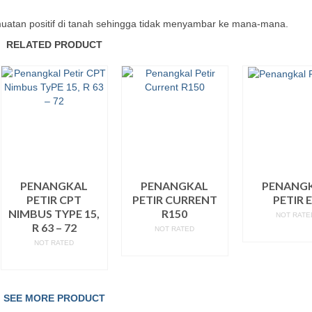
 muatan positif di tanah sehingga tidak menyambar ke mana-mana.
RELATED PRODUCT
PENANGKAL
PENANGKAL
PENANG
PETIR CPT
PETIR CURRENT
PETIR 
NIMBUS TYPE 15,
R150
NOT RATE
R 63 – 72
NOT RATED
READ M
NOT RATED
READ MORE
READ MORE
SEE MORE PRODUCT