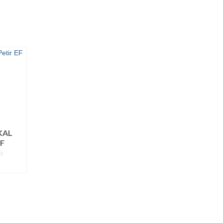
KAL
EF
D
ORE