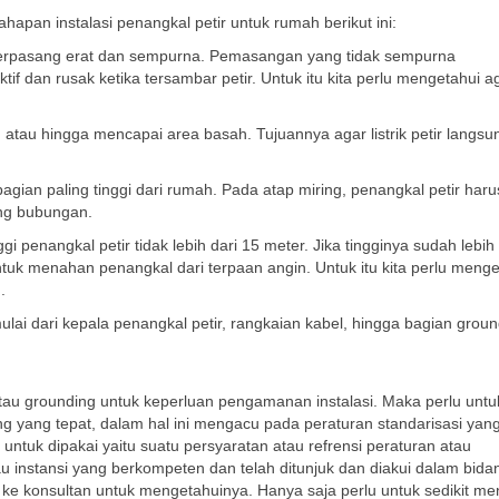
apan instalasi penangkal petir untuk rumah berikut ini:
 terpasang erat dan sempurna. Pemasangan yang tidak sempurna
if dan rusak ketika tersambar petir. Untuk itu kita perlu mengetahui a
tau hingga mencapai area basah. Tujuannya agar listrik petir langsu
gian paling tinggi dari rumah. Pada atap miring, penangkal petir haru
ung bubungan.
i penangkal petir tidak lebih dari 15 meter. Jika tingginya sudah lebih 
tuk menahan penangkal dari terpaan angin. Untuk itu kita perlu menge
.
lai dari kepala penangkal petir, rangkaian kabel, hingga bagian groun
 grounding untuk keperluan pengamanan instalasi. Maka perlu untu
g yang tepat, dalam hal ini mengacu pada peraturan standarisasi yan
untuk dipakai yaitu suatu persyaratan atau refrensi peraturan atau
u instansi yang berkompeten dan telah ditunjuk dan diakui dalam bida
 ke konsultan untuk mengetahuinya. Hanya saja perlu untuk sedikit me