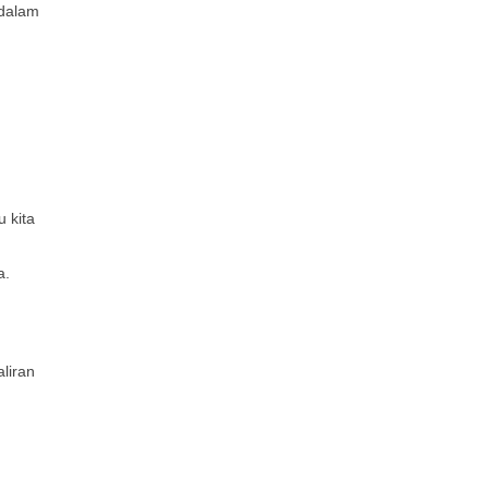
 dalam
 kita
a.
liran