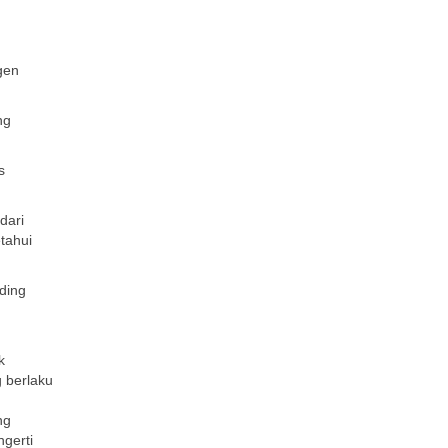
gen
ng
s
dari
tahui
ding
k
g berlaku
ng
ngerti