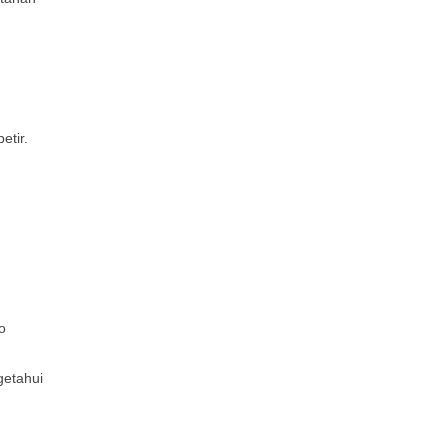
etir.
o
getahui