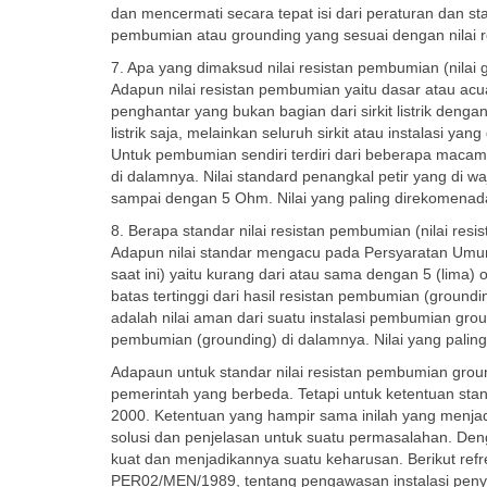
dan mencermati secara tepat isi dari peraturan dan sta
pembumian atau grounding yang sesuai dengan nilai resi
7. Apa yang dimaksud nilai resistan pembumian (nilai 
Adapun nilai resistan pembumian yaitu dasar atau acuan
penghantar yang bukan bagian dari sirkit listrik denga
listrik saja, melainkan seluruh sirkit atau instalasi y
Untuk pembumian sendiri terdiri dari beberapa macam
di dalamnya. Nilai standard penangkal petir yang di wa
sampai dengan 5 Ohm. Nilai yang paling direkomenad
8. Berapa standar nilai resistan pembumian (nilai resis
Adapun nilai standar mengacu pada Persyaratan Umum 
saat ini) yaitu kurang dari atau sama dengan 5 (lima)
batas tertinggi dari hasil resistan pembumian (ground
adalah nilai aman dari suatu instalasi pembumian groun
pembumian (grounding) di dalamnya. Nilai yang pali
Adapaun untuk standar nilai resistan pembumian grou
pemerintah yang berbeda. Tetapi untuk ketentuan sta
2000. Ketentuan yang hampir sama inilah yang menja
solusi dan penjelasan untuk suatu permasalahan. Deng
kuat dan menjadikannya suatu keharusan. Berikut refr
PER02/MEN/1989, tentang pengawasan instalasi penyalur