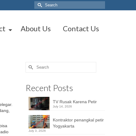
Search
for:
ct
About Us
Contact Us
Search
for:
Recent Posts
TV Rusak Karena Petir
elegar.
July 14, 2026
dang,
Kontraktor penangkal petir
bisa
Yogyakarta
July 3, 2026
radio