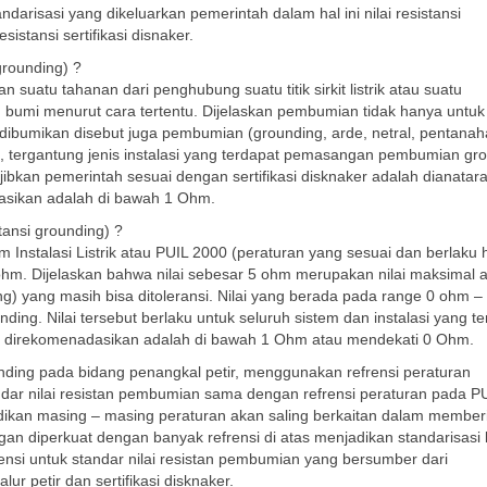
ndarisasi yang dikeluarkan pemerintah dalam hal ini nilai resistansi
stansi sertifikasi disnaker.
grounding) ?
 suatu tahanan dari penghubung suatu titik sirkit listrik atau suatu
n bumi menurut cara tertentu. Dijelaskan pembumian tidak hanya untuk s
ang dibumikan disebut juga pembumian (grounding, arde, netral, pentanah
, tergantung jenis instalasi yang terdapat pemasangan pembumian gr
jibkan pemerintah sesuai dengan sertifikasi disknaker adalah dianatar
asikan adalah di bawah 1 Ohm.
tansi grounding) ?
Instalasi Listrik atau PUIL 2000 (peraturan yang sesuai dan berlaku 
 ohm. Dijelaskan bahwa nilai sebesar 5 ohm merupakan nilai maksimal 
ing) yang masih bisa ditoleransi. Nilai yang berada pada range 0 ohm 
ding. Nilai tersebut berlaku untuk seluruh sistem dan instalasi yang t
ng direkomenadasikan adalah di bawah 1 Ohm atau mendekati 0 Ohm.
nding pada bidang penangkal petir, menggunakan refrensi peraturan
ndar nilai resistan pembumian sama dengan refrensi peraturan pada P
dikan masing – masing peraturan akan saling berkaitan dalam member
an diperkuat dengan banyak refrensi di atas menjadikan standarisasi 
ensi untuk standar nilai resistan pembumian yang bersumber dari
 petir dan sertifikasi disknaker.