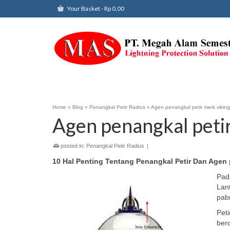
Your Basket
-
Rp
0,00
Home
»
Blog
»
Penangkal Petir Radius
»
Agen penangkal petir merk viking
Agen penangkal petir
posted in:
Penangkal Petir Radius
|
10 Hal Penting Tentang Penangkal Petir Dan Agen 
Pad
Lan
pabr
Peti
ber