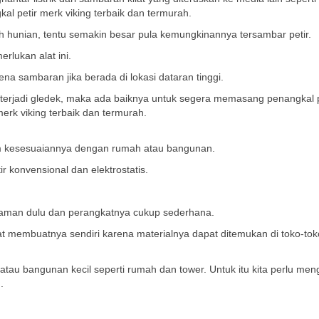
al petir merk viking terbaik dan termurah.
ah hunian, tentu semakin besar pula kemungkinannya tersambar petir.
rlukan alat ini.
ena sambaran jika berada di lokasi dataran tinggi.
erjadi gledek, maka ada baiknya untuk segera memasang penangkal p
merk viking terbaik dan termurah.
am kesesuaiannya dengan rumah atau bangunan.
ir konvensional dan elektrostatis.
 zaman dulu dan perangkatnya cukup sederhana.
at membuatnya sendiri karena materialnya dapat ditemukan di toko-tok
an atau bangunan kecil seperti rumah dan tower. Untuk itu kita perlu men
.