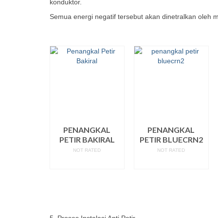
konduktor.
Semua energi negatif tersebut akan dinetralkan oleh
PENANGKAL
PENANGKAL
PETIR BAKIRAL
PETIR BLUECRN2
NOT RATED
NOT RATED
READ MORE
READ MORE
5. Proses Instalasi Anti Petir