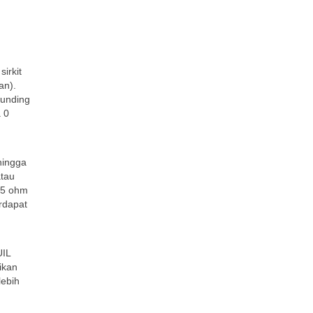
irkit
an).
ounding
a 0
hingga
atau
– 5 ohm
erdapat
UIL
ikan
lebih