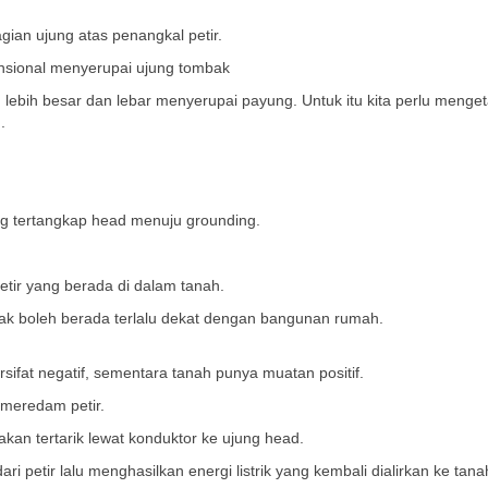
gian ujung atas penangkal petir.
sional menyerupai ujung tombak
lebih besar dan lebar menyerupai payung. Untuk itu kita perlu menget
.
ng tertangkap head menuju grounding.
ir yang berada di dalam tanah.
ak boleh berada terlalu dekat dengan bangunan rumah.
ifat negatif, sementara tanah punya muatan positif.
 meredam petir.
akan tertarik lewat konduktor ke ujung head.
i petir lalu menghasilkan energi listrik yang kembali dialirkan ke tana