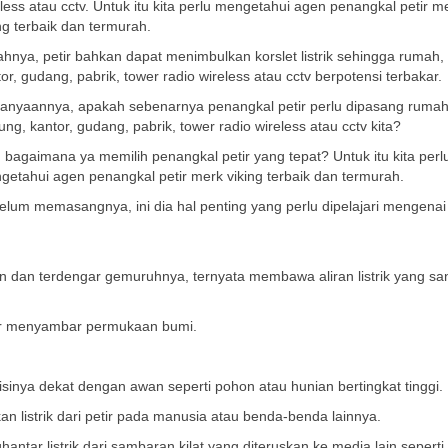
less atau cctv. Untuk itu kita perlu mengetahui agen penangkal petir m
ng terbaik dan termurah.
ahnya, petir bahkan dapat menimbulkan korslet listrik sehingga rumah,
or, gudang, pabrik, tower radio wireless atau cctv berpotensi terbakar.
tanyaannya, apakah sebenarnya penangkal petir perlu dipasang rumah
ng, kantor, gudang, pabrik, tower radio wireless atau cctv kita?
 bagaimana ya memilih penangkal petir yang tepat? Untuk itu kita perl
getahui agen penangkal petir merk viking terbaik dan termurah.
elum memasangnya, ini dia hal penting yang perlu dipelajari mengenai
latan dan terdengar gemuruhnya, ternyata membawa aliran listrik yang sa
etir menyambar permukaan bumi.
nya dekat dengan awan seperti pohon atau hunian bertingkat tinggi.
n listrik dari petir pada manusia atau benda-benda lainnya.
ntar listrik dari sambaran kilat yang diteruskan ke media lain seperti