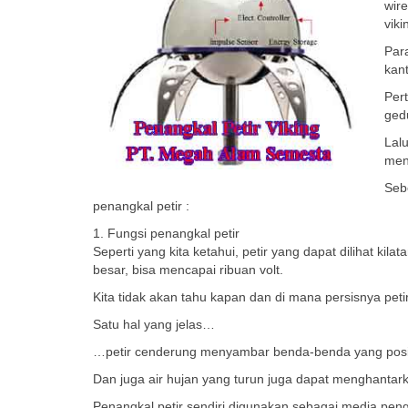
wire
viki
Par
kant
Per
gedu
Lalu
men
Seb
penangkal petir :
1. Fungsi penangkal petir
Seperti yang kita ketahui, petir yang dapat dilihat ki
besar, bisa mencapai ribuan volt.
Kita tidak akan tahu kapan dan di mana persisnya p
Satu hal yang jelas…
…petir cenderung menyambar benda-benda yang posisi
Dan juga air hujan yang turun juga dapat menghantarka
Penangkal petir sendiri digunakan sebagai media pengha