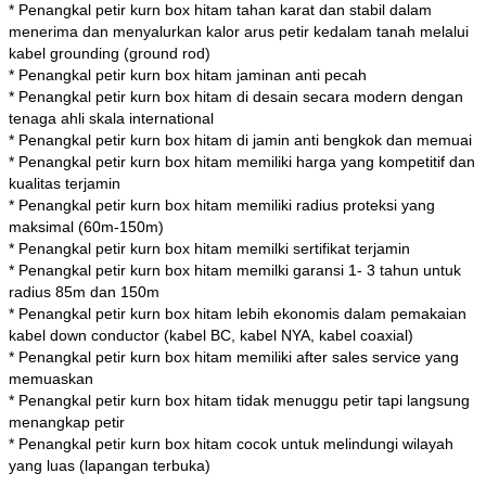
* Penangkal petir kurn box hitam tahan karat dan stabil dalam
menerima dan menyalurkan kalor arus petir kedalam tanah melalui
kabel grounding (ground rod)
* Penangkal petir kurn box hitam jaminan anti pecah
* Penangkal petir kurn box hitam di desain secara modern dengan
tenaga ahli skala international
* Penangkal petir kurn box hitam di jamin anti bengkok dan memuai
* Penangkal petir kurn box hitam memiliki harga yang kompetitif dan
kualitas terjamin
* Penangkal petir kurn box hitam memiliki radius proteksi yang
maksimal (60m-150m)
* Penangkal petir kurn box hitam memilki sertifikat terjamin
* Penangkal petir kurn box hitam memilki garansi 1- 3 tahun untuk
radius 85m dan 150m
* Penangkal petir kurn box hitam lebih ekonomis dalam pemakaian
kabel down conductor (kabel BC, kabel NYA, kabel coaxial)
* Penangkal petir kurn box hitam memiliki after sales service yang
memuaskan
* Penangkal petir kurn box hitam tidak menuggu petir tapi langsung
menangkap petir
* Penangkal petir kurn box hitam cocok untuk melindungi wilayah
yang luas (lapangan terbuka)