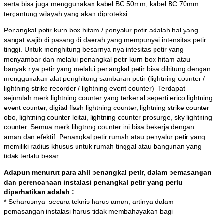
serta bisa juga menggunakan kabel BC 50mm, kabel BC 70mm
tergantung wilayah yang akan diproteksi.
Penangkal petir kurn box hitam / penyalur petir adalah hal yang
sangat wajib di pasang di daerah yang mempunyai intensitas petir
tinggi. Untuk menghitung besarnya nya intesitas petir yang
menyambar dan melalui penangkal petir kurn box hitam atau
banyak nya petir yang melalui penangkal petir bisa dihitung dengan
menggunakan alat penghitung sambaran petir (lightning counter /
lightning strike recorder / lightning event counter). Terdapat
sejumlah merk lightning counter yang terkenal seperti erico lightning
event counter, digital flash lightning counter, lightning strike counter
obo, lightning counter leitai, lightning counter prosurge, sky lightning
counter. Semua merk lihgtnng counter ini bisa bekerja dengan
aman dan efektif. Penangkal petir rumah atau penyalur petir yang
memiliki radius khusus untuk rumah tinggal atau bangunan yang
tidak terlalu besar
Adapun menurut para ahli penangkal petir, dalam pemasangan
dan perencanaan instalasi penangkal petir yang perlu
diperhatikan adalah :
* Seharusnya, secara teknis harus aman, artinya dalam
pemasangan instalasi harus tidak membahayakan bagi