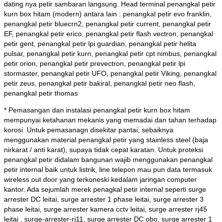
dating nya petir sambaran langsung. Head terminal
penangkal petir
kurn box hitam (modern) antara lain : penangkal petir evo franklin,
penangkal petir bluecrn2, penangkal petir current, penangkal petir
EF, penangkal petir erico, penangkal petir flash vectron, penangkal
petir gent, penangkal petir lpi guardian, penangkal petir helita
pulsar, penangkal petir kurn, penangkal petir cpt nimbus, penangkal
petir orion, penangkal petir prevectron, penangkal petir lpi
stormaster, penangkal petir UFO, penangkal petir Viking, penangkal
petir zeus, penangkal petir bakiral, penangkal petir neo flash,
penangkal petir thomas
* Pemasangan dan instalasi penangkal petir kurn box hitam
mempunyai ketahanan mekanis yang memadai dan tahan terhadap
korosi. Untuk pemasanagn disekitar pantai, sebaiknya
menggunakan material penangkal petir yang stainless steel (baja
nirkarat / anti karat), supaya tidak cepat karatan. Untuk proteksi
penangkal petir didalam bangunan wajib menggunakan penangkal
petir internal baik untuk listrik, line telepon mau pun data termasuk
wireless out door yang terkoneski kedalam jaringan computer
kantor. Ada sejumlah merek penagkal petir internal seperti surge
arrester DC leitai, surge arrester 1 phase leitai, surge arrester 3
phase leitai, surge arrester kamera cctv leitai, surge arrester rj45
leitai , surge-arrester-rj11, surge arrester DC obo, surge arrester 1