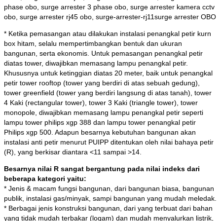
phase obo, surge arrester 3 phase obo, surge arrester kamera cctv
obo, surge arrester rj45 obo, surge-arrester-rj11surge arrester OBO
* Ketika pemasangan atau dilakukan instalasi penangkal petir kurn
box hitam, selalu mempertimbangkan bentuk dan ukuran
bangunan, serta ekonomis. Untuk pemasangan penangkal petir
diatas tower, diwajibkan memasang lampu penangkal petir.
Khususnya untuk ketinggian diatas 20 meter, baik untuk penangkal
petir tower rooftop (tower yang berdiri di atas sebuah gedung),
tower greenfield (tower yang berdiri langsung di atas tanah), tower
4 Kaki (rectangular tower), tower 3 Kaki (triangle tower), tower
monopole, diwajibkan memasang lampu penangkal petir seperti
lampu tower philips xgp 388 dan lampu tower penangkal petir
Philips xgp 500. Adapun besarnya kebutuhan bangunan akan
instalasi anti petir menurut PUIPP ditentukan oleh nilai bahaya petir
(R), yang berkisar diantara <11 sampai >14.
Besarnya nilai R sangat bergantung pada nilai indeks dari
beberapa kategori yaitu:
* Jenis & macam fungsi bangunan, dari bangunan biasa, bangunan
publik, instalasi gas/minyak, sampi bangunan yang mudah meledak.
* Berbagai jenis konstruksi bangunan, dari yang terbuat dari bahan
yang tidak mudah terbakar (logam) dan mudah menyalurkan listrik,