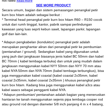
Read more
not rated
SEE MORE PRODUCT
Secara umum, bagian dan sistem pemasangan penangkal petir
kurn box hitam adalah sebagai berikut :
* Terminal head penangkal petir kurn box hitam R60 – R150 cocok
untuk dari rumh tinggal, kantor, pabrik sampai perlindungan
kawasan yang luas seprti kebun sawit, lapangan parkir, lapangan
golf dan lain-lain.
* Adapun pengkabelan (konduktor) penangkal petir adalah
merupakan penghantar aliran dari penangkal petir ke pembumian
(pentanahan / ground). Sedangkan kabel yang digunakan untuk
yang jauh dari jangkauan biasanya jenis kabel BC 50mm dan kabel
BC 70mm ( kabel tembaga terbuka) dan untuk yang mudah dalam
jangkauan menggunakan kabel NYY 50mm dan NYY 70 mm atau
kabel NYA 50mm dan NYA 70mm (kabel tembaga terbungkus), bisa
juga menggunakan kabel coaxial (kabel coaxial 2x35mm, kabel
coaxial 2x35mm, kabel coaxial 2x35mm ) khusus penangkal petir
kurn box hitam. Kadang bisa juga menggunakan kabel a3cs atau
kabel aaacs sebagai pengganti kabel NYA.
* Adapun pembumian/ pentanahan adalah bagian yang meneruskan
hantaran ke tanah menggunakan sejenis pipa tembaga cooper rod
atau ground rod dengan diameter 5/8 inch panjang 4 m x 4 batang,