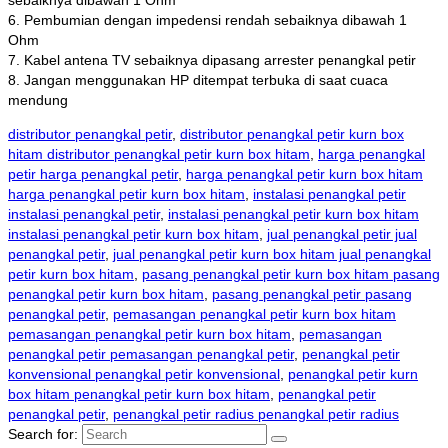
sebaiknya dibawah 1 Ohm
6. Pembumian dengan impedensi rendah sebaiknya dibawah 1
Ohm
7. Kabel antena TV sebaiknya dipasang arrester penangkal petir
8. Jangan menggunakan HP ditempat terbuka di saat cuaca
mendung
distributor penangkal petir
,
distributor penangkal petir kurn box
hitam distributor penangkal petir kurn box hitam
,
harga penangkal
petir harga penangkal petir
,
harga penangkal petir kurn box hitam
harga penangkal petir kurn box hitam
,
instalasi penangkal petir
instalasi penangkal petir
,
instalasi penangkal petir kurn box hitam
instalasi penangkal petir kurn box hitam
,
jual penangkal petir jual
penangkal petir
,
jual penangkal petir kurn box hitam jual penangkal
petir kurn box hitam
,
pasang penangkal petir kurn box hitam pasang
penangkal petir kurn box hitam
,
pasang penangkal petir pasang
penangkal petir
,
pemasangan penangkal petir kurn box hitam
pemasangan penangkal petir kurn box hitam
,
pemasangan
penangkal petir pemasangan penangkal petir
,
penangkal petir
konvensional penangkal petir konvensional
,
penangkal petir kurn
box hitam penangkal petir kurn box hitam
,
penangkal petir
penangkal petir
,
penangkal petir radius penangkal petir radius
Search for: