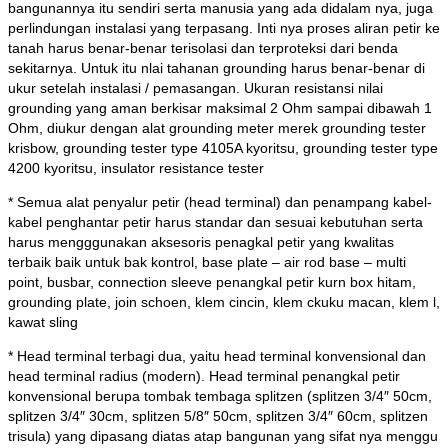
bangunannya itu sendiri serta manusia yang ada didalam nya, juga
perlindungan instalasi yang terpasang. Inti nya proses aliran petir ke
tanah harus benar-benar terisolasi dan terproteksi dari benda
sekitarnya. Untuk itu nlai tahanan grounding harus benar-benar di
ukur setelah instalasi / pemasangan. Ukuran resistansi nilai
grounding yang aman berkisar maksimal 2 Ohm sampai dibawah 1
Ohm, diukur dengan alat grounding meter merek grounding tester
krisbow, grounding tester type 4105A kyoritsu, grounding tester type
4200 kyoritsu, insulator resistance tester
* Semua alat penyalur petir (head terminal) dan penampang kabel-
kabel penghantar petir harus standar dan sesuai kebutuhan serta
harus mengggunakan aksesoris penagkal petir yang kwalitas
terbaik baik untuk bak kontrol, base plate – air rod base – multi
point, busbar, connection sleeve penangkal petir kurn box hitam,
grounding plate, join schoen, klem cincin, klem ckuku macan, klem l,
kawat sling
* Head terminal terbagi dua, yaitu head terminal konvensional dan
head terminal radius (modern). Head terminal penangkal petir
konvensional berupa tombak tembaga splitzen (splitzen 3/4″ 50cm,
splitzen 3/4″ 30cm, splitzen 5/8″ 50cm, splitzen 3/4″ 60cm, splitzen
trisula) yang dipasang diatas atap bangunan yang sifat nya menggu