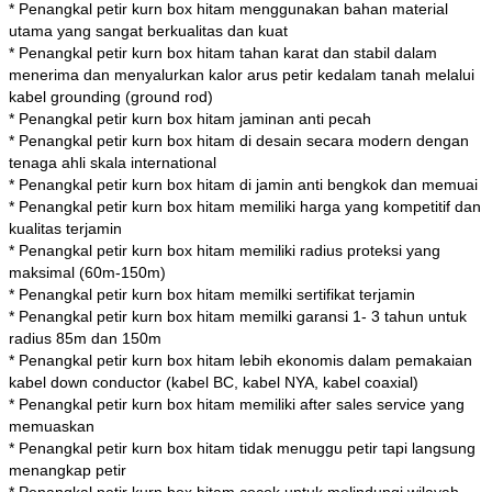
* Penangkal petir kurn box hitam menggunakan bahan material
utama yang sangat berkualitas dan kuat
* Penangkal petir kurn box hitam tahan karat dan stabil dalam
menerima dan menyalurkan kalor arus petir kedalam tanah melalui
kabel grounding (ground rod)
* Penangkal petir kurn box hitam jaminan anti pecah
* Penangkal petir kurn box hitam di desain secara modern dengan
tenaga ahli skala international
* Penangkal petir kurn box hitam di jamin anti bengkok dan memuai
* Penangkal petir kurn box hitam memiliki harga yang kompetitif dan
kualitas terjamin
* Penangkal petir kurn box hitam memiliki radius proteksi yang
maksimal (60m-150m)
* Penangkal petir kurn box hitam memilki sertifikat terjamin
* Penangkal petir kurn box hitam memilki garansi 1- 3 tahun untuk
radius 85m dan 150m
* Penangkal petir kurn box hitam lebih ekonomis dalam pemakaian
kabel down conductor (kabel BC, kabel NYA, kabel coaxial)
* Penangkal petir kurn box hitam memiliki after sales service yang
memuaskan
* Penangkal petir kurn box hitam tidak menuggu petir tapi langsung
menangkap petir