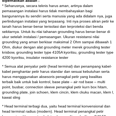
diperhatikan adalah :
* Seharusnya, secara teknis harus aman, artinya dalam
pemasangan instalasi harus tidak membahayakan bagi
bangunannya itu sendiri serta manusia yang ada didalam nya, juga
perlindungan instalasi yang terpasang. Inti nya proses aliran petir ke
tanah harus benar-benar terisolasi dan terproteksi dari benda
sekitarnya. Untuk itu nlai tahanan grounding harus benar-benar di
ukur setelah instalasi / pemasangan. Ukuran resistansi nilai
grounding yang aman berkisar maksimal 2 Ohm sampai dibawah 1
Ohm, diukur dengan alat grounding meter merek grounding tester
krisbow, grounding tester type 4105A kyoritsu, grounding tester type
4200 kyoritsu, insulator resistance tester
* Semua alat penyalur petir (head terminal) dan penampang kabel-
kabel penghantar petir harus standar dan sesuai kebutuhan serta
harus mengggunakan aksesoris penagkal petir yang kwalitas
terbaik baik untuk bak kontrol, base plate – air rod base – multi
point, busbar, connection sleeve penangkal petir kurn box hitam,
grounding plate, join schoen, klem cincin, klem ckuku macan, klem l,
kawat sling
* Head terminal terbagi dua, yaitu head terminal konvensional dan
head terminal radius (modern). Head terminal penangkal petir