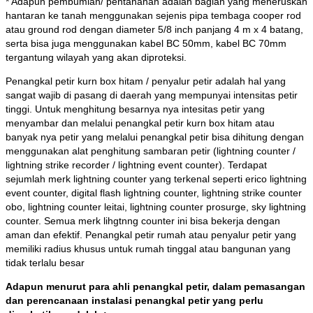
* Adapun pembumian/ pentanahan adalah bagian yang meneruskan
hantaran ke tanah menggunakan sejenis pipa tembaga cooper rod
atau ground rod dengan diameter 5/8 inch panjang 4 m x 4 batang,
serta bisa juga menggunakan kabel BC 50mm, kabel BC 70mm
tergantung wilayah yang akan diproteksi.
Penangkal petir kurn box hitam / penyalur petir adalah hal yang
sangat wajib di pasang di daerah yang mempunyai intensitas petir
tinggi. Untuk menghitung besarnya nya intesitas petir yang
menyambar dan melalui penangkal petir kurn box hitam atau
banyak nya petir yang melalui penangkal petir bisa dihitung dengan
menggunakan alat penghitung sambaran petir (lightning counter /
lightning strike recorder / lightning event counter). Terdapat
sejumlah merk lightning counter yang terkenal seperti erico lightning
event counter, digital flash lightning counter, lightning strike counter
obo, lightning counter leitai, lightning counter prosurge, sky lightning
counter. Semua merk lihgtnng counter ini bisa bekerja dengan
aman dan efektif. Penangkal petir rumah atau penyalur petir yang
memiliki radius khusus untuk rumah tinggal atau bangunan yang
tidak terlalu besar
Adapun menurut para ahli penangkal petir, dalam pemasangan
dan perencanaan instalasi penangkal petir yang perlu