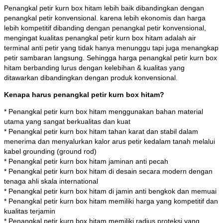
Penangkal petir kurn box hitam lebih baik dibandingkan dengan
penangkal petir konvensional. karena lebih ekonomis dan harga
lebih kompetitif dibanding dengan penangkal petir konvensional,
mengingat kualitas penangkal petir kurn box hitam adalah air
terminal anti petir yang tidak hanya menunggu tapi juga menangkap
petir sambaran langsung. Sehingga harga penangkal petir kurn box
hitam berbanding lurus dengan kelebihan & kualitas yang
ditawarkan dibandingkan dengan produk konvensional.
Kenapa harus penangkal petir kurn box hitam?
* Penangkal petir kurn box hitam menggunakan bahan material
utama yang sangat berkualitas dan kuat
* Penangkal petir kurn box hitam tahan karat dan stabil dalam
menerima dan menyalurkan kalor arus petir kedalam tanah melalui
kabel grounding (ground rod)
* Penangkal petir kurn box hitam jaminan anti pecah
* Penangkal petir kurn box hitam di desain secara modern dengan
tenaga ahli skala international
* Penangkal petir kurn box hitam di jamin anti bengkok dan memuai
* Penangkal petir kurn box hitam memiliki harga yang kompetitif dan
kualitas terjamin
* Penangkal petir kurn box hitam memiliki radius proteksi yang