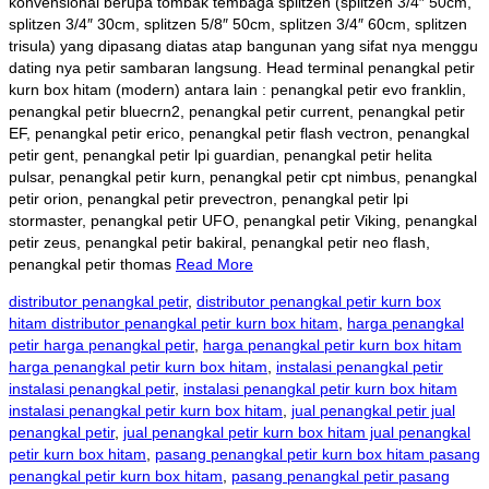
konvensional berupa tombak tembaga splitzen (splitzen 3/4″ 50cm,
splitzen 3/4″ 30cm, splitzen 5/8″ 50cm, splitzen 3/4″ 60cm, splitzen
trisula) yang dipasang diatas atap bangunan yang sifat nya menggu
dating nya petir sambaran langsung. Head terminal
penangkal petir
kurn box hitam (modern) antara lain : penangkal petir evo franklin,
penangkal petir bluecrn2, penangkal petir current, penangkal petir
EF, penangkal petir erico, penangkal petir flash vectron, penangkal
petir gent, penangkal petir lpi guardian, penangkal petir helita
pulsar, penangkal petir kurn, penangkal petir cpt nimbus, penangkal
petir orion, penangkal petir prevectron, penangkal petir lpi
stormaster, penangkal petir UFO, penangkal petir Viking, penangkal
petir zeus, penangkal petir bakiral, penangkal petir neo flash,
penangkal petir thomas
Read More
distributor penangkal petir
,
distributor penangkal petir kurn box
hitam distributor penangkal petir kurn box hitam
,
harga penangkal
petir harga penangkal petir
,
harga penangkal petir kurn box hitam
harga penangkal petir kurn box hitam
,
instalasi penangkal petir
instalasi penangkal petir
,
instalasi penangkal petir kurn box hitam
instalasi penangkal petir kurn box hitam
,
jual penangkal petir jual
penangkal petir
,
jual penangkal petir kurn box hitam jual penangkal
petir kurn box hitam
,
pasang penangkal petir kurn box hitam pasang
penangkal petir kurn box hitam
,
pasang penangkal petir pasang