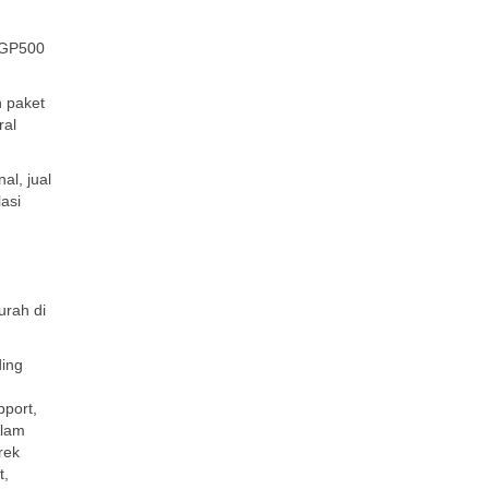
 XGP500
n paket
ral
al, jual
lasi
urah di
ding
pport,
Alam
rek
t,