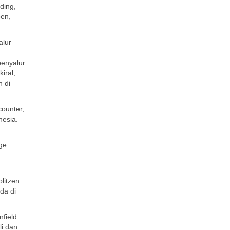
ding,
oen,
alur
 penyalur
iral,
h di
counter,
nesia.
rge
litzen
da di
nfield
li dan