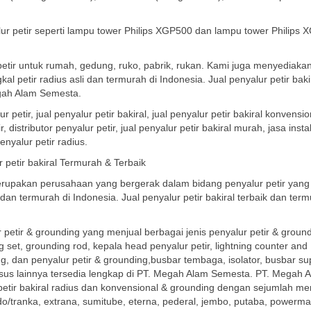
ur petir seperti lampu tower Philips XGP500 dan lampu tower Philips
petir untuk rumah, gedung, ruko, pabrik, rukan. Kami juga menyediaka
 petir radius asli dan termurah di Indonesia. Jual penyalur petir baki
egah Alam Semesta.
etir, jual penyalur petir bakiral, jual penyalur petir bakiral konvension
, distributor penyalur petir, jual penyalur petir bakiral murah, jasa insta
enyalur petir radius.
petir bakiral Termurah & Terbaik
rupakan perusahaan yang bergerak dalam bidang penyalur petir yang
dan termurah di Indonesia. Jual penyalur petir bakiral terbaik dan term
petir & grounding yang menjual berbagai jenis penyalur petir & groun
et, grounding rod, kepala head penyalur petir, lightning counter and
ng, dan penyalur petir & grounding,busbar tembaga, isolator, busbar su
husus lainnya tersedia lengkap di PT. Megah Alam Semesta. PT. Megah 
etir bakiral radius dan konvensional & grounding dengan sejumlah me
indo/tranka, extrana, sumitube, eterna, pederal, jembo, putaba, powerma