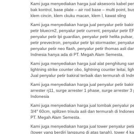
Kami juga menyediakan harga jual aksesoris kabel pen
bak kontrol, base plate – air rod base – multi point, bu
klem cincin, klem ckuku macan, klem l, kawat sling
Kami juga menyediakan harga jual penyalur petir bakiral
petir bluecrn2, penyalur petir current, penyalur petir EF
penyalur petir lpi guardian, penyalur petir helita pulsar
petir prevectron, penyalur petir lpi stormaster, penyalur
penyalur petir neo flash, penyalur petir thomas asli da
Indnesia hanya ada di PT. Megah Alam Semesta.
Kami juga menyediakan harga jual alat penghitung sambar
lightning strike counter obo, lightning counter leitai, l
Jual penyalur petir bakiral terbaik dan termurah di I
Kami juga menyediakan harga jual penyalur petir bakiral 
arrester rj11, surge arrester 1 phase, surge arrester 3
Indonesia
Kami juga menyediakan harga jual tombak penyalur petir
3/4″ 60cm, splitzen trisula asli dan termurah di Indone
PT. Megah Alam Semesta.
Kami juga menyediakan harga jual tower penyalur petir
(tower yang berdiri langsung di atas tanah), tower 4 ka