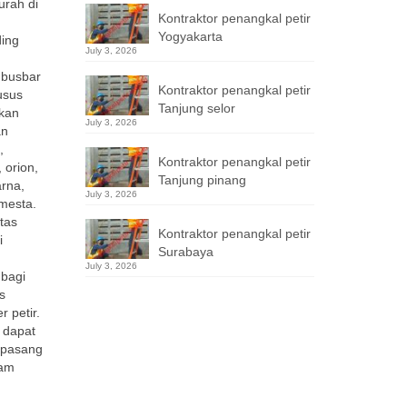
urah di
Kontraktor penangkal petir
Yogyakarta
ding
July 3, 2026
g,busbar
Kontraktor penangkal petir
usus
Tanjung selor
akan
July 3, 2026
an
,
Kontraktor penangkal petir
 orion,
Tanjung pinang
arna,
July 3, 2026
mesta.
tas
Kontraktor penangkal petir
i
Surabaya
July 3, 2026
 bagi
s
 petir.
 dapat
dipasang
lam