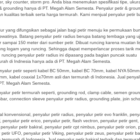
der, sky counter, storm pro. Anda bisa menemukan spesifikasi tipe, ukur
 & grounding hanya di PT. Megah Alam Semesta. Penyalur petir & grou
n kualitas terbaik serta harga termurah. Kami menjual penyalur petir ba
alur yang difungsikan sebagai jalan bagi petir menuju ke permukaan bu
ewatinya. Batang penyalur petir radius berupa batang tembaga yang u
ampai 150 meter dari sumber petir. Dibuat runcing karena muatan lis
ng logam yang runcing. Sehingga dapat memperlancar proses tarik m
g runcing penyalur petir radius ini dipasang pada bagian puncak suatu
rmurah di Indnesia hanya ada di PT. Megah Alam Semesta.
enyalur petir seperti kabel BC 50mm, kabel BC 70mm, kabel NYA 50mm
, kabel coaxial 1x70mm asli dan termurah di Indonesia. Jual penyalu
i PT. Megah Alam Semesta.
yalur petir termurah seperti, grounding rod, clamp cable, semen groun
sbar, connection sleeve penyalur petir radius, grounding plate, join sch
 konvensional, penyalur petir radius, penyalur petir evo franklin, peny
, penyalur petir erico, penyalur petir, flash vectron, penyalur petir gent,
, penyalur petir bakiral, penyalur petir cpt nimbus, penyalur petir orion,
 petir UFO, penyalur petir Viking, penyalur petir zeus, penyalur petir bak
n termurah di Indonesia. Jual penyalur petir bakiral terbaik dan termura