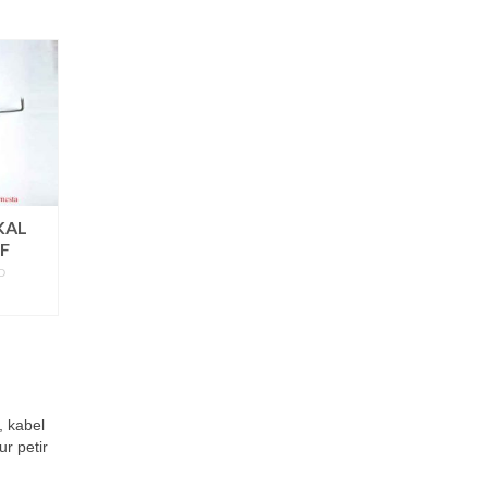
KAL
EF
D
ORE
, kabel
r petir