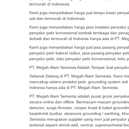
termurah di Indonesia
Kami juga menyediakan harga jual lampu tower penyal
asli dan termurah di Indonesia.
Kami juga menyediakan harga jasa instalasi penyalur 
penyalur petir konvesional tombak tembaga dan penagkal
terbaik dan termurah di Indnesia hanya ada di PT. M
Kami juga menyediakan harga jual jasa pasang penyalur p
penyalur petir bakiral radius, jasa pasang penyalur petir
penyalur petir, toko penyalur petir konvensional, toko p
PT. Megah Alam Semesta Adalah Tempat Jual penyalur 
Selamat Datang di PT. Megah Alam Semesta. Kami me
mencakup sistem proteksi petir, grounding system asli 
Indnesia hanya ada di PT. Megah Alam Semesta.
PT. Megah Alam Semesta adalah pusat grosir penyalur 
secara online dan offline. Bermacam-macam grounding s
detector, surge Arrester, cooper braid & kabel groundi
heatshrink busbar, aksesoris grounding / earthing, k
Semesta merupakan supplier yang men jual penyalur p
terkenal seperti shrink-well, central, supreme/metal l