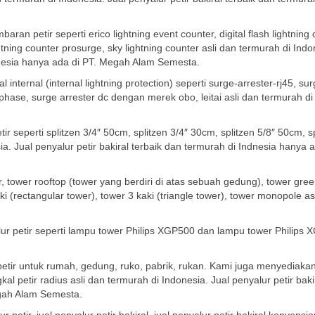
an petir seperti erico lightning event counter, digital flash lightning 
ightning counter prosurge, sky lightning counter asli dan termurah di Indo
ndnesia hanya ada di PT. Megah Alam Semesta.
internal (internal lightning protection) seperti surge-arrester-rj45, su
 phase, surge arrester dc dengan merek obo, leitai asli dan termurah di
 seperti splitzen 3/4″ 50cm, splitzen 3/4″ 30cm, splitzen 5/8″ 50cm, sp
sia. Jual penyalur petir bakiral terbaik dan termurah di Indnesia hanya a
, tower rooftop (tower yang berdiri di atas sebuah gedung), tower gree
ki (rectangular tower), tower 3 kaki (triangle tower), tower monopole as
ur petir seperti lampu tower Philips XGP500 dan lampu tower Philips
petir untuk rumah, gedung, ruko, pabrik, rukan. Kami juga menyediaka
 petir radius asli dan termurah di Indonesia. Jual penyalur petir baki
egah Alam Semesta.
etir, jual penyalur petir bakiral, jual penyalur petir bakiral konvension