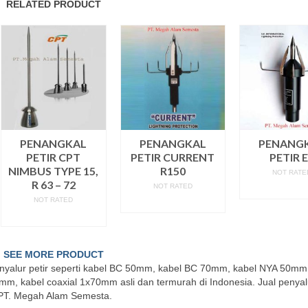
RELATED PRODUCT
PENANGKAL
PENANGKAL
PENANG
PETIR CPT
PETIR CURRENT
PETIR 
NIMBUS TYPE 15,
R150
NOT RATE
R 63 – 72
NOT RATED
READ M
NOT RATED
READ MORE
READ MORE
SEE MORE PRODUCT
enyalur petir seperti kabel BC 50mm, kabel BC 70mm, kabel NYA 50mm
, kabel coaxial 1x70mm asli dan termurah di Indonesia. Jual penyalu
i PT. Megah Alam Semesta.