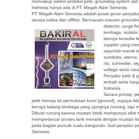
mencakup sistem proteksi petir, grounding system asli 
Indnesia hanya ada di PT. Megah Alam Semesta.
PT. Megah Alam Semesta adalah pusat grosir penyalur 
secara online dan offline. Bermacam-macam grounding s
detector, surge A
tembaga, isolator
lainnya tersedia
supplier yang men
sejumlah merek ter
sumitube, eterna,
ritz, schneider, s
voltage serta ca
Penyalur petir & 
terbaik serta har
Indnesia.
Secara prinsip, p
petir menuju ke permukaan bumi (ground), supaya tid
berupa batang tembaga yang ujungnya runcing, tapi
Dibuat runcing karena muatan listrik mempunyai sifa
memperlancar proses tarik menarik dengan muatan listr
pada bagian puncak suatu bangunan. Jual penyalur pet
Semesta.