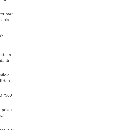
counter,
nesia.
rge
litzen
da di
nfield
li dan
 XGP500
n paket
ral
al, jual