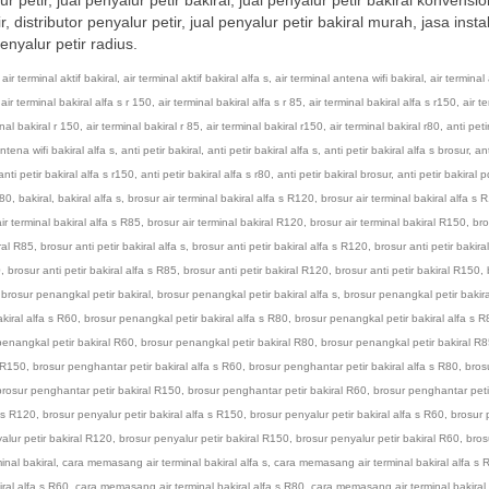
, distributor penyalur petir, jual penyalur petir bakiral murah, jasa insta
enyalur petir radius.
,
air terminal aktif bakiral
,
air terminal aktif bakiral alfa s
,
air terminal antena wifi bakiral
,
air terminal
,
air terminal bakiral alfa s r 150
,
air terminal bakiral alfa s r 85
,
air terminal bakiral alfa s r150
,
air t
inal bakiral r 150
,
air terminal bakiral r 85
,
air terminal bakiral r150
,
air terminal bakiral r80
,
anti petir
antena wifi bakiral alfa s
,
anti petir bakiral
,
anti petir bakiral alfa s
,
anti petir bakiral alfa s brosur
,
ant
anti petir bakiral alfa s r150
,
anti petir bakiral alfa s r80
,
anti petir bakiral brosur
,
anti petir bakiral p
r80
,
bakiral
,
bakiral alfa s
,
brosur air terminal bakiral alfa s R120
,
brosur air terminal bakiral alfa s 
ir terminal bakiral alfa s R85
,
brosur air terminal bakiral R120
,
brosur air terminal bakiral R150
,
bro
iral R85
,
brosur anti petir bakiral alfa s
,
brosur anti petir bakiral alfa s R120
,
brosur anti petir bakiral
0
,
brosur anti petir bakiral alfa s R85
,
brosur anti petir bakiral R120
,
brosur anti petir bakiral R150
,
,
brosur penangkal petir bakiral
,
brosur penangkal petir bakiral alfa s
,
brosur penangkal petir bakira
kiral alfa s R60
,
brosur penangkal petir bakiral alfa s R80
,
brosur penangkal petir bakiral alfa s R
penangkal petir bakiral R60
,
brosur penangkal petir bakiral R80
,
brosur penangkal petir bakiral R
s R150
,
brosur penghantar petir bakiral alfa s R60
,
brosur penghantar petir bakiral alfa s R80
,
bros
brosur penghantar petir bakiral R150
,
brosur penghantar petir bakiral R60
,
brosur penghantar petir
a s R120
,
brosur penyalur petir bakiral alfa s R150
,
brosur penyalur petir bakiral alfa s R60
,
brosur 
alur petir bakiral R120
,
brosur penyalur petir bakiral R150
,
brosur penyalur petir bakiral R60
,
bros
nal bakiral
,
cara memasang air terminal bakiral alfa s
,
cara memasang air terminal bakiral alfa s
ral alfa s R60
,
cara memasang air terminal bakiral alfa s R80
,
cara memasang air terminal bakiral