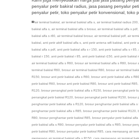
penyalur petir bakiral radius, jasa pasang penyalur petir
penyalur petir, toko penyalur petir konvensional, toko p
air teminal bakiral
,
air teminal bakiral alfa s
,
air teminal bakiral radius 200
bakiral alfa s
,
air terminal bakiral alfa s brosur
,
air terminal bakiral alfa s pdf
bakiral alfa s r80
,
air terminal bakiral brosur
,
air terminal bakiral pdf
,
air term
bakiral
,
anti petir aktif bakiral alfa s
,
anti petir antena wifi bakiral
,
anti petir 
bakiral alfa s pdf
,
anti petir bakiral alfa s r 150
,
anti petir bakiral alfa s r 85
,
bakiral r 150
,
anti petir bakiral r 85
,
anti petir bakiral r150
,
anti petir bakiral 
air terminal bakiral alfa s R60
,
brosur air terminal bakiral alfa s R80
,
brosur a
terminal bakiral R60
,
brosur air terminal bakiral R80
,
brosur air terminal bak
R150
,
brosur anti petir bakiral alfa s R60
,
brosur anti petir bakiral alfa s R8
petir bakiral R60
,
brosur anti petir bakiral R80
,
brosur anti petir bakiral R85
R120
,
brosur penangkal petir bakiral alfa s R150
,
brosur penangkal petir ba
penangkal petir bakiral R120
,
brosur penangkal petir bakiral R150
,
brosur 
penghantar petir bakiral alfa s R120
,
brosur penghantar petir bakiral alfa 
penghantar petir bakiral alfa s R85
,
brosur penghantar petir bakiral R120
,
R80
,
brosur penghantar petir bakiral R85
,
brosur penyalur petir bakiral alf
petir bakiral alfa s R80
,
brosur penyalur petir bakiral alfa s R85
,
brosur peny
petir bakiral R80
,
brosur penyalur petir bakiral R85
,
cara memasang air termi
memasang air terminal bakiral alfa s R150
,
cara memasang air terminal baki