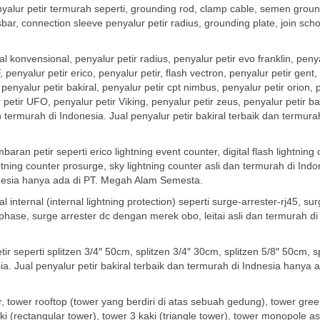
yalur petir termurah seperti, grounding rod, clamp cable, semen groun
sbar, connection sleeve penyalur petir radius, grounding plate, join sch
 konvensional, penyalur petir radius, penyalur petir evo franklin, peny
, penyalur petir erico, penyalur petir, flash vectron, penyalur petir gent,
, penyalur petir bakiral, penyalur petir cpt nimbus, penyalur petir orion,
 petir UFO, penyalur petir Viking, penyalur petir zeus, penyalur petir bak
n termurah di Indonesia. Jual penyalur petir bakiral terbaik dan termura
an petir seperti erico lightning event counter, digital flash lightning 
ightning counter prosurge, sky lightning counter asli dan termurah di Indo
ndnesia hanya ada di PT. Megah Alam Semesta.
internal (internal lightning protection) seperti surge-arrester-rj45, su
 phase, surge arrester dc dengan merek obo, leitai asli dan termurah di
 seperti splitzen 3/4″ 50cm, splitzen 3/4″ 30cm, splitzen 5/8″ 50cm, sp
sia. Jual penyalur petir bakiral terbaik dan termurah di Indnesia hanya a
, tower rooftop (tower yang berdiri di atas sebuah gedung), tower gree
ki (rectangular tower), tower 3 kaki (triangle tower), tower monopole as