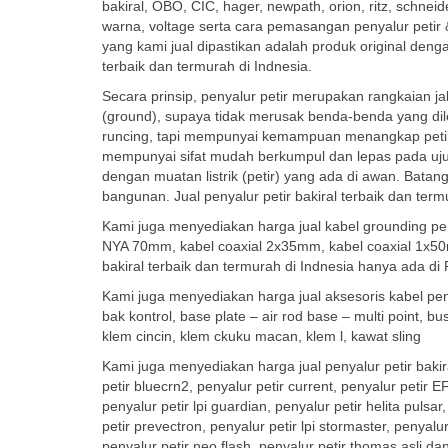
bakiral, OBO, CIC, hager, newpath, orion, ritz, schnei
warna, voltage serta cara pemasangan penyalur petir
yang kami jual dipastikan adalah produk original denga
terbaik dan termurah di Indnesia.
Secara prinsip, penyalur petir merupakan rangkaian j
(ground), supaya tidak merusak benda-benda yang dil
runcing, tapi mempunyai kemampuan menangkap petir s
mempunyai sifat mudah berkumpul dan lepas pada uju
dengan muatan listrik (petir) yang ada di awan. Batan
bangunan. Jual penyalur petir bakiral terbaik dan te
Kami juga menyediakan harga jual kabel grounding p
NYA 70mm, kabel coaxial 2x35mm, kabel coaxial 1x50mm
bakiral terbaik dan termurah di Indnesia hanya ada d
Kami juga menyediakan harga jual aksesoris kabel pen
bak kontrol, base plate – air rod base – multi point, bu
klem cincin, klem ckuku macan, klem l, kawat sling
Kami juga menyediakan harga jual penyalur petir bakiral
petir bluecrn2, penyalur petir current, penyalur petir EF
penyalur petir lpi guardian, penyalur petir helita pulsar
petir prevectron, penyalur petir lpi stormaster, penyalur
penyalur petir neo flash, penyalur petir thomas asli da