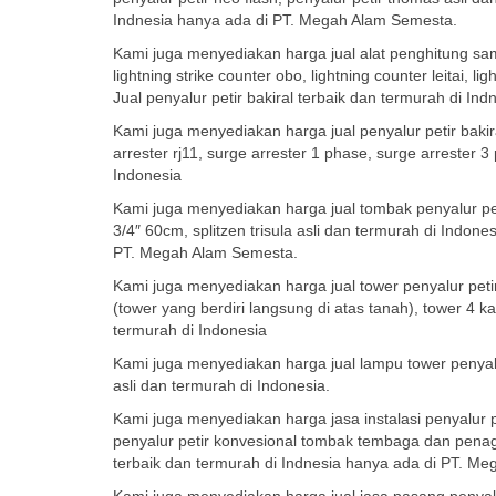
Indnesia hanya ada di PT. Megah Alam Semesta.
Kami juga menyediakan harga jual alat penghitung sambar
lightning strike counter obo, lightning counter leitai, l
Jual penyalur petir bakiral terbaik dan termurah di I
Kami juga menyediakan harga jual penyalur petir bakiral 
arrester rj11, surge arrester 1 phase, surge arrester 3
Indonesia
Kami juga menyediakan harga jual tombak penyalur petir
3/4″ 60cm, splitzen trisula asli dan termurah di Indone
PT. Megah Alam Semesta.
Kami juga menyediakan harga jual tower penyalur petir
(tower yang berdiri langsung di atas tanah), tower 4 ka
termurah di Indonesia
Kami juga menyediakan harga jual lampu tower penyal
asli dan termurah di Indonesia.
Kami juga menyediakan harga jasa instalasi penyalur 
penyalur petir konvesional tombak tembaga dan penagkal
terbaik dan termurah di Indnesia hanya ada di PT. M
Kami juga menyediakan harga jual jasa pasang penyalur p