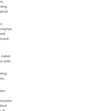
an,
nding
kiral
mi
jungnya
trik
enarik
, kabel
r petir
ding,
oen,
alur
 penyalur
iral,
h di