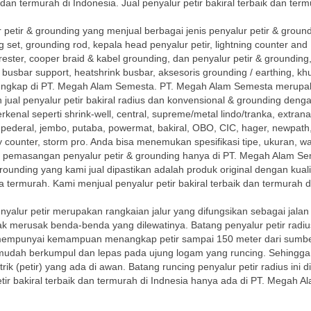
dan termurah di Indonesia. Jual penyalur petir bakiral terbaik dan term
petir & grounding yang menjual berbagai jenis penyalur petir & groun
et, grounding rod, kepala head penyalur petir, lightning counter and
rrester, cooper braid & kabel grounding, dan penyalur petir & groundin
, busbar support, heatshrink busbar, aksesoris grounding / earthing, kh
 lengkap di PT. Megah Alam Semesta. PT. Megah Alam Semesta merup
 jual penyalur petir bakiral radius dan konvensional & grounding deng
kenal seperti shrink-well, central, supreme/metal lindo/tranka, extrana
 pederal, jembo, putaba, powermat, bakiral, OBO, CIC, hager, newpath,
ky counter, storm pro. Anda bisa menemukan spesifikasi tipe, ukuran, w
ra pemasangan penyalur petir & grounding hanya di PT. Megah Alam Se
grounding yang kami jual dipastikan adalah produk original dengan kuali
ga termurah. Kami menjual penyalur petir bakiral terbaik dan termurah d
enyalur petir merupakan rangkaian jalur yang difungsikan sebagai jalan
ak merusak benda-benda yang dilewatinya. Batang penyalur petir radiu
 mempunyai kemampuan menangkap petir sampai 150 meter dari sumber
t mudah berkumpul dan lepas pada ujung logam yang runcing. Sehingga
ik (petir) yang ada di awan. Batang runcing penyalur petir radius ini 
ir bakiral terbaik dan termurah di Indnesia hanya ada di PT. Megah A