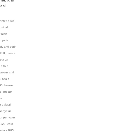
lasi
 antena wifi
erminal
 aktif
i petir
df
,
anti petir
R150
,
brosur
sur air
 alfa s
brosur anti
l alfa s
85
,
brosur
85
,
brosur
ur
 bakiral
penyalur
ur penyalur
 R120
,
cara
 alfa s R85
,