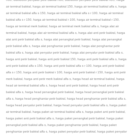
air terminal bakiral
,
harga air terminal bakiral 150
,
harga air terminal bakiral alfa s
,
harga
air terminal bakiral alfa s 150
,
harga air terminal bakiral alfa s r 100
,
harga air terminal
bakiral alfa s r 150
,
harga air terminal bakiral r 100
,
harga air terminal bakiral r 150
,
harga air terminal merk bakiral
,
harga air terminal merk bakiral alfa s
,
harga alat air
terminal bakiral
,
harga alat air terminal bakiral alfa s
,
harga alat anti petir bakiral
,
harga
alat anti petir bakiral alfa s
,
harga alat penangkal petir bakiral
,
harga alat penangkal
petir bakiral alfa s
,
harga alat penghantar petir bakiral
,
harga alat penghantar petir
bakiral alfa s
,
harga alat penyalur petir bakiral
,
harga alat penyalur petir bakiral alfa s
,
harga anti petir bakiral
,
harga anti petir bakiral 150
,
harga anti petir bakiral alfa s
,
harga
anti petir bakiral alfa s 150
,
harga anti petir bakiral alfa s r 100
,
harga anti petir bakiral
alfa s r 150
,
harga anti petir bakiral r 100
,
harga anti petir bakiral r 150
,
harga anti petir
merk bakiral
,
harga anti petir merk bakiral alfa s
,
harga head air terminal bakiral
,
harga
head air terminal bakiral alfa s
,
harga head anti petir bakiral
,
harga head anti petir
bakiral alfa s
,
harga head penangkal petir bakiral
,
harga head penangkal petir bakiral
alfa s
,
harga head penghantar petir bakiral
,
harga head penghantar petir bakiral alfa s
,
harga head penyalur petir bakiral
,
harga head penyalur petir bakiral alfa s
,
harga paket
air terminal bakiral
,
harga paket air terminal bakiral alfa s
,
harga paket anti petir bakiral
,
harga paket anti petir bakiral alfa s
,
harga paket penangkal petir bakiral
,
harga paket
penangkal petir bakiral alfa s
,
harga paket penghantar petir bakiral
,
harga paket
penghantar petir bakiral alfa s
,
harga paket penyalur petir bakiral
,
harga paket penyalur