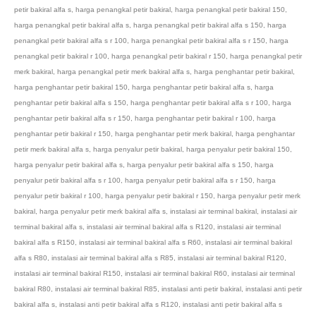
petir bakiral alfa s
,
harga penangkal petir bakiral
,
harga penangkal petir bakiral 150
,
harga penangkal petir bakiral alfa s
,
harga penangkal petir bakiral alfa s 150
,
harga
penangkal petir bakiral alfa s r 100
,
harga penangkal petir bakiral alfa s r 150
,
harga
penangkal petir bakiral r 100
,
harga penangkal petir bakiral r 150
,
harga penangkal petir
merk bakiral
,
harga penangkal petir merk bakiral alfa s
,
harga penghantar petir bakiral
,
harga penghantar petir bakiral 150
,
harga penghantar petir bakiral alfa s
,
harga
penghantar petir bakiral alfa s 150
,
harga penghantar petir bakiral alfa s r 100
,
harga
penghantar petir bakiral alfa s r 150
,
harga penghantar petir bakiral r 100
,
harga
penghantar petir bakiral r 150
,
harga penghantar petir merk bakiral
,
harga penghantar
petir merk bakiral alfa s
,
harga penyalur petir bakiral
,
harga penyalur petir bakiral 150
,
harga penyalur petir bakiral alfa s
,
harga penyalur petir bakiral alfa s 150
,
harga
penyalur petir bakiral alfa s r 100
,
harga penyalur petir bakiral alfa s r 150
,
harga
penyalur petir bakiral r 100
,
harga penyalur petir bakiral r 150
,
harga penyalur petir merk
bakiral
,
harga penyalur petir merk bakiral alfa s
,
instalasi air terminal bakiral
,
instalasi air
terminal bakiral alfa s
,
instalasi air terminal bakiral alfa s R120
,
instalasi air terminal
bakiral alfa s R150
,
instalasi air terminal bakiral alfa s R60
,
instalasi air terminal bakiral
alfa s R80
,
instalasi air terminal bakiral alfa s R85
,
instalasi air terminal bakiral R120
,
instalasi air terminal bakiral R150
,
instalasi air terminal bakiral R60
,
instalasi air terminal
bakiral R80
,
instalasi air terminal bakiral R85
,
instalasi anti petir bakiral
,
instalasi anti petir
bakiral alfa s
,
instalasi anti petir bakiral alfa s R120
,
instalasi anti petir bakiral alfa s