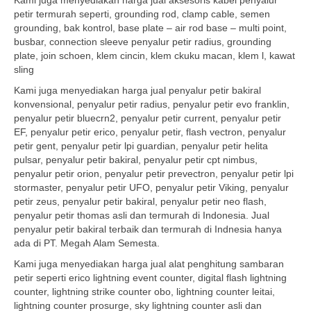
Kami juga menyediakan harga jual aksesoris kabel penyalur
petir termurah seperti, grounding rod, clamp cable, semen
grounding, bak kontrol, base plate – air rod base – multi point,
busbar, connection sleeve penyalur petir radius, grounding
plate, join schoen, klem cincin, klem ckuku macan, klem l, kawat
sling
Kami juga menyediakan harga jual penyalur petir bakiral
konvensional, penyalur petir radius, penyalur petir evo franklin,
penyalur petir bluecrn2, penyalur petir current, penyalur petir
EF, penyalur petir erico, penyalur petir, flash vectron, penyalur
petir gent, penyalur petir lpi guardian, penyalur petir helita
pulsar, penyalur petir bakiral, penyalur petir cpt nimbus,
penyalur petir orion, penyalur petir prevectron, penyalur petir lpi
stormaster, penyalur petir UFO, penyalur petir Viking, penyalur
petir zeus, penyalur petir bakiral, penyalur petir neo flash,
penyalur petir thomas asli dan termurah di Indonesia. Jual
penyalur petir bakiral terbaik dan termurah di Indnesia hanya
ada di PT. Megah Alam Semesta.
Kami juga menyediakan harga jual alat penghitung sambaran
petir seperti erico lightning event counter, digital flash lightning
counter, lightning strike counter obo, lightning counter leitai,
lightning counter prosurge, sky lightning counter asli dan