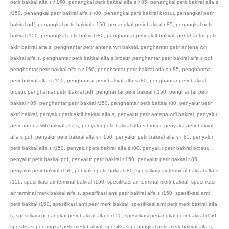
petir bakiral alfa s r 150
,
penangkal petir bakiral alfa s r 85
,
penangkal petir bakiral alfa s
r150
,
penangkal petir bakiral alfa s r80
,
penangkal petir bakiral brosur
,
penangkal petir
bakiral pdf
,
penangkal petir bakiral r 150
,
penangkal petir bakiral r 85
,
penangkal petir
bakiral r150
,
penangkal petir bakiral r80
,
penghantar petir aktif bakiral
,
penghantar petir
aktif bakiral alfa s
,
penghantar petir antena wifi bakiral
,
penghantar petir antena wifi
bakiral alfa s
,
penghantar petir bakiral alfa s brosur
,
penghantar petir bakiral alfa s pdf
,
penghantar petir bakiral alfa s r 150
,
penghantar petir bakiral alfa s r 85
,
penghantar
petir bakiral alfa s r150
,
penghantar petir bakiral alfa s r80
,
penghantar petir bakiral
brosur
,
penghantar petir bakiral pdf
,
penghantar petir bakiral r 150
,
penghantar petir
bakiral r 85
,
penghantar petir bakiral r150
,
penghantar petir bakiral r80
,
penyalur petir
aktif bakiral
,
penyalur petir aktif bakiral alfa s
,
penyalur petir antena wifi bakiral
,
penyalur
petir antena wifi bakiral alfa s
,
penyalur petir bakiral alfa s brosur
,
penyalur petir bakiral
alfa s pdf
,
penyalur petir bakiral alfa s r 150
,
penyalur petir bakiral alfa s r 85
,
penyalur
petir bakiral alfa s r150
,
penyalur petir bakiral alfa s r80
,
penyalur petir bakiral brosur
,
penyalur petir bakiral pdf
,
penyalur petir bakiral r 150
,
penyalur petir bakiral r 85
,
penyalur petir bakiral r150
,
penyalur petir bakiral r80
,
spesifikasi air terminal bakiral alfa s
r150
,
spesifikasi air terminal bakiral r150
,
spesifikasi air terminal merk bakiral
,
spesifikasi
air terminal merk bakiral alfa s
,
spesifikasi anti petir bakiral alfa s r150
,
spesifikasi anti
petir bakiral r150
,
spesifikasi anti petir merk bakiral
,
spesifikasi anti petir merk bakiral alfa
s
,
spesifikasi penangkal petir bakiral alfa s r150
,
spesifikasi penangkal petir bakiral r150
,
spesifikasi penangkal petir merk bakiral
,
spesifikasi penangkal petir merk bakiral alfa s
,