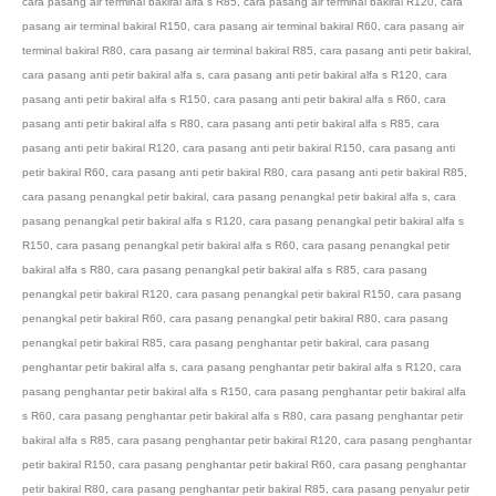
cara pasang air terminal bakiral alfa s R85
,
cara pasang air terminal bakiral R120
,
cara
pasang air terminal bakiral R150
,
cara pasang air terminal bakiral R60
,
cara pasang air
terminal bakiral R80
,
cara pasang air terminal bakiral R85
,
cara pasang anti petir bakiral
,
cara pasang anti petir bakiral alfa s
,
cara pasang anti petir bakiral alfa s R120
,
cara
pasang anti petir bakiral alfa s R150
,
cara pasang anti petir bakiral alfa s R60
,
cara
pasang anti petir bakiral alfa s R80
,
cara pasang anti petir bakiral alfa s R85
,
cara
pasang anti petir bakiral R120
,
cara pasang anti petir bakiral R150
,
cara pasang anti
petir bakiral R60
,
cara pasang anti petir bakiral R80
,
cara pasang anti petir bakiral R85
,
cara pasang penangkal petir bakiral
,
cara pasang penangkal petir bakiral alfa s
,
cara
pasang penangkal petir bakiral alfa s R120
,
cara pasang penangkal petir bakiral alfa s
R150
,
cara pasang penangkal petir bakiral alfa s R60
,
cara pasang penangkal petir
bakiral alfa s R80
,
cara pasang penangkal petir bakiral alfa s R85
,
cara pasang
penangkal petir bakiral R120
,
cara pasang penangkal petir bakiral R150
,
cara pasang
penangkal petir bakiral R60
,
cara pasang penangkal petir bakiral R80
,
cara pasang
penangkal petir bakiral R85
,
cara pasang penghantar petir bakiral
,
cara pasang
penghantar petir bakiral alfa s
,
cara pasang penghantar petir bakiral alfa s R120
,
cara
pasang penghantar petir bakiral alfa s R150
,
cara pasang penghantar petir bakiral alfa
s R60
,
cara pasang penghantar petir bakiral alfa s R80
,
cara pasang penghantar petir
bakiral alfa s R85
,
cara pasang penghantar petir bakiral R120
,
cara pasang penghantar
petir bakiral R150
,
cara pasang penghantar petir bakiral R60
,
cara pasang penghantar
petir bakiral R80
,
cara pasang penghantar petir bakiral R85
,
cara pasang penyalur petir