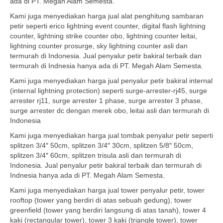
ada di PT. Megah Alam Semesta.
Kami juga menyediakan harga jual alat penghitung sambaran
petir seperti erico lightning event counter, digital flash lightning
counter, lightning strike counter obo, lightning counter leitai,
lightning counter prosurge, sky lightning counter asli dan
termurah di Indonesia. Jual penyalur petir bakiral terbaik dan
termurah di Indnesia hanya ada di PT. Megah Alam Semesta.
Kami juga menyediakan harga jual penyalur petir bakiral internal
(internal lightning protection) seperti surge-arrester-rj45, surge
arrester rj11, surge arrester 1 phase, surge arrester 3 phase,
surge arrester dc dengan merek obo, leitai asli dan termurah di
Indonesia
Kami juga menyediakan harga jual tombak penyalur petir seperti
splitzen 3/4″ 50cm, splitzen 3/4″ 30cm, splitzen 5/8″ 50cm,
splitzen 3/4″ 60cm, splitzen trisula asli dan termurah di
Indonesia. Jual penyalur petir bakiral terbaik dan termurah di
Indnesia hanya ada di PT. Megah Alam Semesta.
Kami juga menyediakan harga jual tower penyalur petir, tower
rooftop (tower yang berdiri di atas sebuah gedung), tower
greenfield (tower yang berdiri langsung di atas tanah), tower 4
kaki (rectangular tower), tower 3 kaki (triangle tower), tower