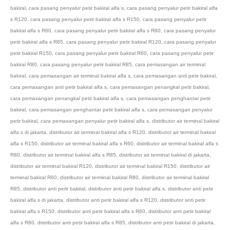
bakiral
,
cara pasang penyalur petir bakiral alfa s
,
cara pasang penyalur petir bakiral alfa
s R120
,
cara pasang penyalur petir bakiral alfa s R150
,
cara pasang penyalur petir
bakiral alfa s R60
,
cara pasang penyalur petir bakiral alfa s R80
,
cara pasang penyalur
petir bakiral alfa s R85
,
cara pasang penyalur petir bakiral R120
,
cara pasang penyalur
petir bakiral R150
,
cara pasang penyalur petir bakiral R60
,
cara pasang penyalur petir
bakiral R80
,
cara pasang penyalur petir bakiral R85
,
cara pemasangan air terminal
bakiral
,
cara pemasangan air terminal bakiral alfa s
,
cara pemasangan anti petir bakiral
,
cara pemasangan anti petir bakiral alfa s
,
cara pemasangan penangkal petir bakiral
,
cara pemasangan penangkal petir bakiral alfa s
,
cara pemasangan penghantar petir
bakiral
,
cara pemasangan penghantar petir bakiral alfa s
,
cara pemasangan penyalur
petir bakiral
,
cara pemasangan penyalur petir bakiral alfa s
,
distributor air terminal bakiral
alfa s di jakarta
,
distributor air terminal bakiral alfa s R120
,
distributor air terminal bakiral
alfa s R150
,
distributor air terminal bakiral alfa s R60
,
distributor air terminal bakiral alfa s
R80
,
distributor air terminal bakiral alfa s R85
,
distributor air terminal bakiral di jakarta
,
distributor air terminal bakiral R120
,
distributor air terminal bakiral R150
,
distributor air
terminal bakiral R60
,
distributor air terminal bakiral R80
,
distributor air terminal bakiral
R85
,
distributor anti petir bakiral
,
distributor anti petir bakiral alfa s
,
distributor anti petir
bakiral alfa s di jakarta
,
distributor anti petir bakiral alfa s R120
,
distributor anti petir
bakiral alfa s R150
,
distributor anti petir bakiral alfa s R60
,
distributor anti petir bakiral
alfa s R80
,
distributor anti petir bakiral alfa s R85
,
distributor anti petir bakiral di jakarta
,