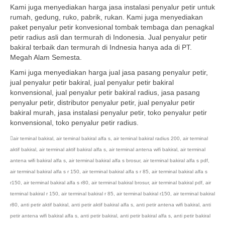
Kami juga menyediakan harga jasa instalasi penyalur petir untuk
rumah, gedung, ruko, pabrik, rukan. Kami juga menyediakan
paket penyalur petir konvesional tombak tembaga dan penagkal
petir radius asli dan termurah di Indonesia. Jual penyalur petir
bakiral terbaik dan termurah di Indnesia hanya ada di PT.
Megah Alam Semesta.
Kami juga menyediakan harga jual jasa pasang penyalur petir,
jual penyalur petir bakiral, jual penyalur petir bakiral
konvensional, jual penyalur petir bakiral radius, jasa pasang
penyalur petir, distributor penyalur petir, jual penyalur petir
bakiral murah, jasa instalasi penyalur petir, toko penyalur petir
konvensional, toko penyalur petir radius.
air teminal bakiral
,
air teminal bakiral alfa s
,
air teminal bakiral radius 200
,
air terminal
aktif bakiral
,
air terminal aktif bakiral alfa s
,
air terminal antena wifi bakiral
,
air terminal
antena wifi bakiral alfa s
,
air terminal bakiral alfa s brosur
,
air terminal bakiral alfa s pdf
,
air terminal bakiral alfa s r 150
,
air terminal bakiral alfa s r 85
,
air terminal bakiral alfa s
r150
,
air terminal bakiral alfa s r80
,
air terminal bakiral brosur
,
air terminal bakiral pdf
,
air
terminal bakiral r 150
,
air terminal bakiral r 85
,
air terminal bakiral r150
,
air terminal bakiral
r80
,
anti petir aktif bakiral
,
anti petir aktif bakiral alfa s
,
anti petir antena wifi bakiral
,
anti
petir antena wifi bakiral alfa s
,
anti petir bakiral
,
anti petir bakiral alfa s
,
anti petir bakiral