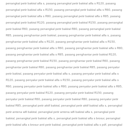
penangkal petir bakiral alfa s
,
pasang penangkal petir bakiral alfa s R120
,
pasang
penangkal petir bakiral alfa s R150
,
pasang penangkal petir bakiral alfa s R60
,
pasang
penangkal petir bakiral alfa s R80
,
pasang penangkal petir bakiral alfa s R85
,
pasang
penangkal petir bakiral R120
,
pasang penangkal petir bakiral R150
,
pasang penangkal
petir bakiral R60
,
pasang penangkal petir bakiral R80
,
pasang penangkal petir bakiral
R85
,
pasang penghantar petir bakiral
,
pasang penghantar petir bakiral alfa s
,
pasang
penghantar petir bakiral alfa s R120
,
pasang penghantar petir bakiral alfa s R150
,
pasang penghantar petir bakiral alfa s R60
,
pasang penghantar petir bakiral alfa s R80
,
pasang penghantar petir bakiral alfa s R85
,
pasang penghantar petir bakiral R120
,
pasang penghantar petir bakiral R150
,
pasang penghantar petir bakiral R60
,
pasang
penghantar petir bakiral R80
,
pasang penghantar petir bakiral R85
,
pasang penyalur
petir bakiral
,
pasang penyalur petir bakiral alfa s
,
pasang penyalur petir bakiral alfa s
R120
,
pasang penyalur petir bakiral alfa s R150
,
pasang penyalur petir bakiral alfa s
R60
,
pasang penyalur petir bakiral alfa s R80
,
pasang penyalur petir bakiral alfa s R85
,
pasang penyalur petir bakiral R120
,
pasang penyalur petir bakiral R150
,
pasang
penyalur petir bakiral R60
,
pasang penyalur petir bakiral R80
,
pasang penyalur petir
bakiral R85
,
penangkal petir aktif bakiral
,
penangkal petir aktif bakiral alfa s
,
penangkal
petir antena wifi bakiral
,
penangkal petir antena wifi bakiral alfa s
,
penangkal petir
bakiral
,
penangkal petir bakiral alfa s
,
penangkal petir bakiral alfa s brosur
,
penangkal
petir bakiral alfa s brosur anti petir bakiral
,
penangkal petir bakiral alfa s pdf
,
penangkal