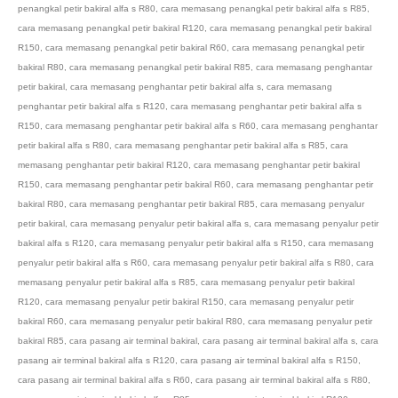
penangkal petir bakiral alfa s R80
,
cara memasang penangkal petir bakiral alfa s R85
,
cara memasang penangkal petir bakiral R120
,
cara memasang penangkal petir bakiral
R150
,
cara memasang penangkal petir bakiral R60
,
cara memasang penangkal petir
bakiral R80
,
cara memasang penangkal petir bakiral R85
,
cara memasang penghantar
petir bakiral
,
cara memasang penghantar petir bakiral alfa s
,
cara memasang
penghantar petir bakiral alfa s R120
,
cara memasang penghantar petir bakiral alfa s
R150
,
cara memasang penghantar petir bakiral alfa s R60
,
cara memasang penghantar
petir bakiral alfa s R80
,
cara memasang penghantar petir bakiral alfa s R85
,
cara
memasang penghantar petir bakiral R120
,
cara memasang penghantar petir bakiral
R150
,
cara memasang penghantar petir bakiral R60
,
cara memasang penghantar petir
bakiral R80
,
cara memasang penghantar petir bakiral R85
,
cara memasang penyalur
petir bakiral
,
cara memasang penyalur petir bakiral alfa s
,
cara memasang penyalur petir
bakiral alfa s R120
,
cara memasang penyalur petir bakiral alfa s R150
,
cara memasang
penyalur petir bakiral alfa s R60
,
cara memasang penyalur petir bakiral alfa s R80
,
cara
memasang penyalur petir bakiral alfa s R85
,
cara memasang penyalur petir bakiral
R120
,
cara memasang penyalur petir bakiral R150
,
cara memasang penyalur petir
bakiral R60
,
cara memasang penyalur petir bakiral R80
,
cara memasang penyalur petir
bakiral R85
,
cara pasang air terminal bakiral
,
cara pasang air terminal bakiral alfa s
,
cara
pasang air terminal bakiral alfa s R120
,
cara pasang air terminal bakiral alfa s R150
,
cara pasang air terminal bakiral alfa s R60
,
cara pasang air terminal bakiral alfa s R80
,