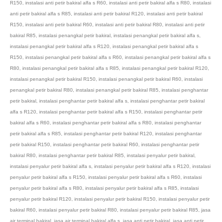
R150
,
instalasi anti petir bakiral alfa s R60
,
instalasi anti petir bakiral alfa s R80
,
instalasi
anti petir bakiral alfa s R85
,
instalasi anti petir bakiral R120
,
instalasi anti petir bakiral
R150
,
instalasi anti petir bakiral R60
,
instalasi anti petir bakiral R80
,
instalasi anti petir
bakiral R85
,
instalasi penangkal petir bakiral
,
instalasi penangkal petir bakiral alfa s
,
instalasi penangkal petir bakiral alfa s R120
,
instalasi penangkal petir bakiral alfa s
R150
,
instalasi penangkal petir bakiral alfa s R60
,
instalasi penangkal petir bakiral alfa s
R80
,
instalasi penangkal petir bakiral alfa s R85
,
instalasi penangkal petir bakiral R120
,
instalasi penangkal petir bakiral R150
,
instalasi penangkal petir bakiral R60
,
instalasi
penangkal petir bakiral R80
,
instalasi penangkal petir bakiral R85
,
instalasi penghantar
petir bakiral
,
instalasi penghantar petir bakiral alfa s
,
instalasi penghantar petir bakiral
alfa s R120
,
instalasi penghantar petir bakiral alfa s R150
,
instalasi penghantar petir
bakiral alfa s R60
,
instalasi penghantar petir bakiral alfa s R80
,
instalasi penghantar
petir bakiral alfa s R85
,
instalasi penghantar petir bakiral R120
,
instalasi penghantar
petir bakiral R150
,
instalasi penghantar petir bakiral R60
,
instalasi penghantar petir
bakiral R80
,
instalasi penghantar petir bakiral R85
,
instalasi penyalur petir bakiral
,
instalasi penyalur petir bakiral alfa s
,
instalasi penyalur petir bakiral alfa s R120
,
instalasi
penyalur petir bakiral alfa s R150
,
instalasi penyalur petir bakiral alfa s R60
,
instalasi
penyalur petir bakiral alfa s R80
,
instalasi penyalur petir bakiral alfa s R85
,
instalasi
penyalur petir bakiral R120
,
instalasi penyalur petir bakiral R150
,
instalasi penyalur petir
bakiral R60
,
instalasi penyalur petir bakiral R80
,
instalasi penyalur petir bakiral R85
,
jasa
air terminal bakiral
,
jasa air terminal bakiral alfa s
,
jasa anti petir bakiral
,
jasa anti petir