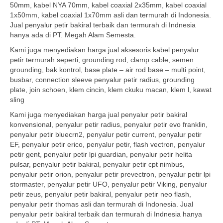
50mm, kabel NYA 70mm, kabel coaxial 2x35mm, kabel coaxial
1x50mm, kabel coaxial 1x70mm asli dan termurah di Indonesia.
Jual penyalur petir bakiral terbaik dan termurah di Indnesia
hanya ada di PT. Megah Alam Semesta.
Kami juga menyediakan harga jual aksesoris kabel penyalur
petir termurah seperti, grounding rod, clamp cable, semen
grounding, bak kontrol, base plate – air rod base – multi point,
busbar, connection sleeve penyalur petir radius, grounding
plate, join schoen, klem cincin, klem ckuku macan, klem l, kawat
sling
Kami juga menyediakan harga jual penyalur petir bakiral
konvensional, penyalur petir radius, penyalur petir evo franklin,
penyalur petir bluecrn2, penyalur petir current, penyalur petir
EF, penyalur petir erico, penyalur petir, flash vectron, penyalur
petir gent, penyalur petir lpi guardian, penyalur petir helita
pulsar, penyalur petir bakiral, penyalur petir cpt nimbus,
penyalur petir orion, penyalur petir prevectron, penyalur petir lpi
stormaster, penyalur petir UFO, penyalur petir Viking, penyalur
petir zeus, penyalur petir bakiral, penyalur petir neo flash,
penyalur petir thomas asli dan termurah di Indonesia. Jual
penyalur petir bakiral terbaik dan termurah di Indnesia hanya