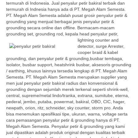
termurah di Indonesia. Jual penyalur petir bakiral terbaik dan
termurah di Indnesia hanya ada di PT. Megah Alam Semesta.
PT. Megah Alam Semesta adalah pusat grosir penyalur petir &
grounding yang menjual berbagai jenis penyalur petir &
grounding secara online dan offline. Bermacam-macam
grounding set, grounding rod, kepala head penyalur petir,
lightning counter and
detector, surge Arrester,
cooper braid & kabel
grounding, dan penyalur petir & grounding,busbar tembaga,
isolator, busbar support, heatshrink busbar, aksesoris grounding
/ earthing, khusus lainnya tersedia lengkap di PT. Megah Alam
Semesta. PT. Megah Alam Semesta merupakan supplier yang
men jual penyalur petir bakiral radius dan konvensional &
grounding dengan sejumlah merek terkenal seperti shrink-well,
central, supreme/metal lindo/tranka, extrana, sumitube, eterna,
pederal, jembo, putaba, powermat, bakiral, OBO, CIC, hager,
newpath, orion, ritz, schneider, sky counter, storm pro. Anda
bisa menemukan spesifikasi tipe, ukuran, warna, voltage serta
cara pemasangan penyalur petir & grounding hanya di PT.
Megah Alam Semesta. Penyalur petir & grounding yang kami
jual dipastikan adalah produk original dengan kualitas terbaik