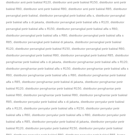
distributor anti petir bakiral R120
,
distributor anti petir bakiral R150
,
distributor anti petir
bakiral R60
,
distributor anti petir bakiral R80
,
distributor anti petir bakiral R85
,
distributor
penangkal petir bakiral
,
distributor penangkal petir bakiral alfa s
,
distributor penangkal
petir bakiral alfa s di jakarta
,
distributor penangkal petir bakiral alfa s R120
,
distributor
penangkal petir bakiral alfa s R150
,
distributor penangkal petir bakiral alfa s R60
,
distributor penangkal petir bakiral alfa s R80
,
distributor penangkal petir bakiral alfa s
R85
,
distributor penangkal petir bakiral di jakarta
,
distributor penangkal petir bakiral
R120
,
distributor penangkal petir bakiral R150
,
distributor penangkal petir bakiral R60
,
distributor penangkal petir bakiral R80
,
distributor penangkal petir bakiral R85
,
distributor
penghantar petir bakiral alfa s di jakarta
,
distributor penghantar petir bakiral alfa s R120
,
distributor penghantar petir bakiral alfa s R150
,
distributor penghantar petir bakiral alfa s
R60
,
distributor penghantar petir bakiral alfa s R80
,
distributor penghantar petir bakiral
alfa s R85
,
distributor penghantar petir bakiral di jakarta
,
distributor penghantar petir
bakiral R120
,
distributor penghantar petir bakiral R150
,
distributor penghantar petir
bakiral R60
,
distributor penghantar petir bakiral R80
,
distributor penghantar petir bakiral
R85
,
distributor penyalur petir bakiral alfa s di jakarta
,
distributor penyalur petir bakiral
alfa s R120
,
distributor penyalur petir bakiral alfa s R150
,
distributor penyalur petir
bakiral alfa s R60
,
distributor penyalur petir bakiral alfa s R80
,
distributor penyalur petir
bakiral alfa s R85
,
distributor penyalur petir bakiral di jakarta
,
distributor penyalur petir
bakiral R120
,
distributor penyalur petir bakiral R150
,
distributor penyalur petir bakiral
R60
,
distributor penyalur petir bakiral R80
,
distributor penyalur petir bakiral R85
,
harga