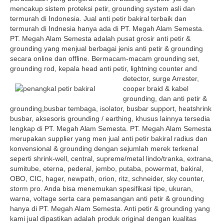
mencakup sistem proteksi petir, grounding system asli dan
termurah di Indonesia. Jual anti petir bakiral terbaik dan
termurah di Indnesia hanya ada di PT. Megah Alam Semesta.
PT. Megah Alam Semesta adalah pusat grosir anti petir &
grounding yang menjual berbagai jenis anti petir & grounding
secara online dan offline. Bermacam-macam grounding set,
grounding rod, kepala head anti petir, lightning counter and
detector, surge Arrester,
cooper braid & kabel
grounding, dan anti petir &
grounding,busbar tembaga, isolator, busbar support, heatshrink
busbar, aksesoris grounding / earthing, khusus lainnya tersedia
lengkap di PT. Megah Alam Semesta. PT. Megah Alam Semesta
merupakan supplier yang men jual anti petir bakiral radius dan
konvensional & grounding dengan sejumlah merek terkenal
seperti shrink-well, central, supreme/metal lindo/tranka, extrana,
sumitube, eterna, pederal, jembo, putaba, powermat, bakiral,
OBO, CIC, hager, newpath, orion, ritz, schneider, sky counter,
storm pro. Anda bisa menemukan spesifikasi tipe, ukuran,
warna, voltage serta cara pemasangan anti petir & grounding
hanya di PT. Megah Alam Semesta. Anti petir & grounding yang
kami jual dipastikan adalah produk original dengan kualitas