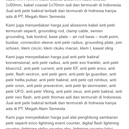
1x50mm, kabel coaxial 1x70mm asli dan termurah di Indonesia.
Jual anti petir bakiral terbaik dan termurah di Indnesia hanya
ada di PT. Megah Alam Semesta.
Kami juga menyediakan harga jual aksesoris kabel anti petir
termurah seperti, grounding rod, clamp cable, semen
grounding, bak kontrol, base plate – air rod base – multi point,
busbar, connection sleeve anti petir radius, grounding plate, join
schoen, klem cincin, klem ckuku macan, klem l, kawat sling
Kami juga menyediakan harga jual anti petir bakiral
konvensional, anti petir radius, anti petir evo franklin, anti petir
bluecrn2, anti petir current, anti petir EF, anti petir erico, anti
petir, flash vectron, anti petir gent, anti petir lpi guardian, anti
petir helita pulsar, anti petir bakiral, anti petir cpt nimbus, anti
petir orion, anti petir prevectron, anti petir lpi stormaster, anti
petir UFO, anti petir Viking, anti petir zeus, anti petir bakiral, anti
petir neo flash, anti petir thomas asli dan termurah di Indonesia.
Jual anti petir bakiral terbaik dan termurah di Indnesia hanya
ada di PT. Megah Alam Semesta.
Kami juga menyediakan harga jual alat penghitung sambaran
petir seperti erico lightning event counter, digital flash lightning
counter, lightning strike counter obo, lightning counter leitai,