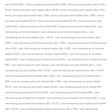
petir bakiral R80
,
brosur penghantar petir bakiral R85
,
brosur penyalur petir bakiral alfa s
R120
,
brosur penyalur petir bakiral alfa s R150
,
brosur penyalur petir bakiral alfa s R60
,
brosur penyalur petir bakiral alfa s R80
,
brosur penyalur petir bakiral alfa s R85
,
brosur
penyalur petir bakiral R120
,
brosur penyalur petir bakiral R150
,
brosur penyalur petir
bakiral R60
,
brosur penyalur petir bakiral R80
,
brosur penyalur petir bakiral R85
,
cara
memasang air terminal bakiral
,
cara memasang air terminal bakiral alfa s
,
cara
memasang air terminal bakiral alfa s R120
,
cara memasang air terminal bakiral alfa s
R150
,
cara memasang air terminal bakiral alfa s R60
,
cara memasang air terminal bakiral
alfa s R80
,
cara memasang air terminal bakiral alfa s R85
,
cara memasang air terminal
bakiral R120
,
cara memasang air terminal bakiral R150
,
cara memasang air terminal
bakiral R60
,
cara memasang air terminal bakiral R80
,
cara memasang air terminal bakiral
R85
,
cara memasang anti petir bakiral
,
cara memasang anti petir bakiral alfa s
,
cara
memasang anti petir bakiral alfa s R120
,
cara memasang anti petir bakiral alfa s R150
,
cara memasang anti petir bakiral alfa s R60
,
cara memasang anti petir bakiral alfa s
R80
,
cara memasang anti petir bakiral alfa s R85
,
cara memasang anti petir bakiral
R120
,
cara memasang anti petir bakiral R150
,
cara memasang anti petir bakiral R60
,
cara memasang anti petir bakiral R80
,
cara memasang anti petir bakiral R85
,
cara
memasang penangkal petir bakiral
,
cara memasang penangkal petir bakiral alfa s
,
cara
memasang penangkal petir bakiral alfa s R120
,
cara memasang penangkal petir bakiral
alfa s R150
,
cara memasang penangkal petir bakiral alfa s R60
,
cara memasang