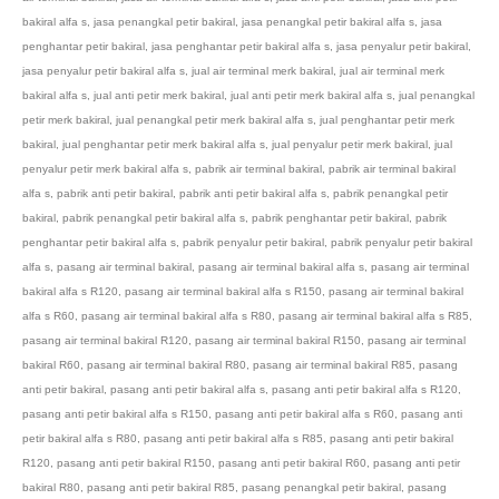
bakiral alfa s
,
jasa penangkal petir bakiral
,
jasa penangkal petir bakiral alfa s
,
jasa
penghantar petir bakiral
,
jasa penghantar petir bakiral alfa s
,
jasa penyalur petir bakiral
,
jasa penyalur petir bakiral alfa s
,
jual air terminal merk bakiral
,
jual air terminal merk
bakiral alfa s
,
jual anti petir merk bakiral
,
jual anti petir merk bakiral alfa s
,
jual penangkal
petir merk bakiral
,
jual penangkal petir merk bakiral alfa s
,
jual penghantar petir merk
bakiral
,
jual penghantar petir merk bakiral alfa s
,
jual penyalur petir merk bakiral
,
jual
penyalur petir merk bakiral alfa s
,
pabrik air terminal bakiral
,
pabrik air terminal bakiral
alfa s
,
pabrik anti petir bakiral
,
pabrik anti petir bakiral alfa s
,
pabrik penangkal petir
bakiral
,
pabrik penangkal petir bakiral alfa s
,
pabrik penghantar petir bakiral
,
pabrik
penghantar petir bakiral alfa s
,
pabrik penyalur petir bakiral
,
pabrik penyalur petir bakiral
alfa s
,
pasang air terminal bakiral
,
pasang air terminal bakiral alfa s
,
pasang air terminal
bakiral alfa s R120
,
pasang air terminal bakiral alfa s R150
,
pasang air terminal bakiral
alfa s R60
,
pasang air terminal bakiral alfa s R80
,
pasang air terminal bakiral alfa s R85
,
pasang air terminal bakiral R120
,
pasang air terminal bakiral R150
,
pasang air terminal
bakiral R60
,
pasang air terminal bakiral R80
,
pasang air terminal bakiral R85
,
pasang
anti petir bakiral
,
pasang anti petir bakiral alfa s
,
pasang anti petir bakiral alfa s R120
,
pasang anti petir bakiral alfa s R150
,
pasang anti petir bakiral alfa s R60
,
pasang anti
petir bakiral alfa s R80
,
pasang anti petir bakiral alfa s R85
,
pasang anti petir bakiral
R120
,
pasang anti petir bakiral R150
,
pasang anti petir bakiral R60
,
pasang anti petir
bakiral R80
,
pasang anti petir bakiral R85
,
pasang penangkal petir bakiral
,
pasang