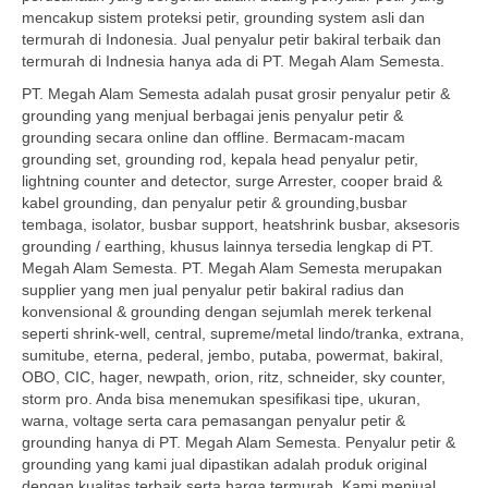
mencakup sistem proteksi petir, grounding system asli dan
termurah di Indonesia. Jual penyalur petir bakiral terbaik dan
termurah di Indnesia hanya ada di PT. Megah Alam Semesta.
PT. Megah Alam Semesta adalah pusat grosir penyalur petir &
grounding yang menjual berbagai jenis penyalur petir &
grounding secara online dan offline. Bermacam-macam
grounding set, grounding rod, kepala head penyalur petir,
lightning counter and detector, surge Arrester, cooper braid &
kabel grounding, dan penyalur petir & grounding,busbar
tembaga, isolator, busbar support, heatshrink busbar, aksesoris
grounding / earthing, khusus lainnya tersedia lengkap di PT.
Megah Alam Semesta. PT. Megah Alam Semesta merupakan
supplier yang men jual penyalur petir bakiral radius dan
konvensional & grounding dengan sejumlah merek terkenal
seperti shrink-well, central, supreme/metal lindo/tranka, extrana,
sumitube, eterna, pederal, jembo, putaba, powermat, bakiral,
OBO, CIC, hager, newpath, orion, ritz, schneider, sky counter,
storm pro. Anda bisa menemukan spesifikasi tipe, ukuran,
warna, voltage serta cara pemasangan penyalur petir &
grounding hanya di PT. Megah Alam Semesta. Penyalur petir &
grounding yang kami jual dipastikan adalah produk original
dengan kualitas terbaik serta harga termurah. Kami menjual