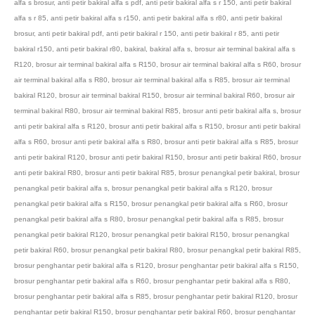
alfa s brosur
,
anti petir bakiral alfa s pdf
,
anti petir bakiral alfa s r 150
,
anti petir bakiral
alfa s r 85
,
anti petir bakiral alfa s r150
,
anti petir bakiral alfa s r80
,
anti petir bakiral
brosur
,
anti petir bakiral pdf
,
anti petir bakiral r 150
,
anti petir bakiral r 85
,
anti petir
bakiral r150
,
anti petir bakiral r80
,
bakiral
,
bakiral alfa s
,
brosur air terminal bakiral alfa s
R120
,
brosur air terminal bakiral alfa s R150
,
brosur air terminal bakiral alfa s R60
,
brosur
air terminal bakiral alfa s R80
,
brosur air terminal bakiral alfa s R85
,
brosur air terminal
bakiral R120
,
brosur air terminal bakiral R150
,
brosur air terminal bakiral R60
,
brosur air
terminal bakiral R80
,
brosur air terminal bakiral R85
,
brosur anti petir bakiral alfa s
,
brosur
anti petir bakiral alfa s R120
,
brosur anti petir bakiral alfa s R150
,
brosur anti petir bakiral
alfa s R60
,
brosur anti petir bakiral alfa s R80
,
brosur anti petir bakiral alfa s R85
,
brosur
anti petir bakiral R120
,
brosur anti petir bakiral R150
,
brosur anti petir bakiral R60
,
brosur
anti petir bakiral R80
,
brosur anti petir bakiral R85
,
brosur penangkal petir bakiral
,
brosur
penangkal petir bakiral alfa s
,
brosur penangkal petir bakiral alfa s R120
,
brosur
penangkal petir bakiral alfa s R150
,
brosur penangkal petir bakiral alfa s R60
,
brosur
penangkal petir bakiral alfa s R80
,
brosur penangkal petir bakiral alfa s R85
,
brosur
penangkal petir bakiral R120
,
brosur penangkal petir bakiral R150
,
brosur penangkal
petir bakiral R60
,
brosur penangkal petir bakiral R80
,
brosur penangkal petir bakiral R85
,
brosur penghantar petir bakiral alfa s R120
,
brosur penghantar petir bakiral alfa s R150
,
brosur penghantar petir bakiral alfa s R60
,
brosur penghantar petir bakiral alfa s R80
,
brosur penghantar petir bakiral alfa s R85
,
brosur penghantar petir bakiral R120
,
brosur
penghantar petir bakiral R150
,
brosur penghantar petir bakiral R60
,
brosur penghantar