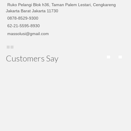
Ruko Pelangi Blok h36, Taman Palem Lestari, Cengkareng
Jakarta Barat Jakarta 11730
0878-8529-9300
62-21-5595-8930
massolusi@gmail.com
Customers Say
penangkal petir evo franklin nya suda sampai, …. thx ya
Adi Udin
Pengiriman penangkal petir EF tepat waktu, service yang
bagus harga reasonable, semua sesuai dengan yang
diharapkan.
Iwan Kusnady