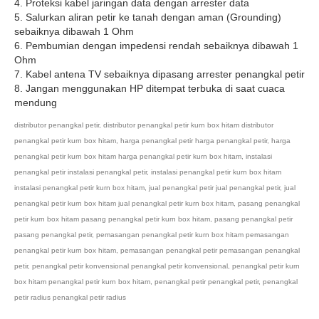
4. Proteksi kabel jaringan data dengan arrester data
5. Salurkan aliran petir ke tanah dengan aman (Grounding)
sebaiknya dibawah 1 Ohm
6. Pembumian dengan impedensi rendah sebaiknya dibawah 1
Ohm
7. Kabel antena TV sebaiknya dipasang arrester penangkal petir
8. Jangan menggunakan HP ditempat terbuka di saat cuaca
mendung
distributor penangkal petir
,
distributor penangkal petir kurn box hitam distributor
penangkal petir kurn box hitam
,
harga penangkal petir harga penangkal petir
,
harga
penangkal petir kurn box hitam harga penangkal petir kurn box hitam
,
instalasi
penangkal petir instalasi penangkal petir
,
instalasi penangkal petir kurn box hitam
instalasi penangkal petir kurn box hitam
,
jual penangkal petir jual penangkal petir
,
jual
penangkal petir kurn box hitam jual penangkal petir kurn box hitam
,
pasang penangkal
petir kurn box hitam pasang penangkal petir kurn box hitam
,
pasang penangkal petir
pasang penangkal petir
,
pemasangan penangkal petir kurn box hitam pemasangan
penangkal petir kurn box hitam
,
pemasangan penangkal petir pemasangan penangkal
petir
,
penangkal petir konvensional penangkal petir konvensional
,
penangkal petir kurn
box hitam penangkal petir kurn box hitam
,
penangkal petir penangkal petir
,
penangkal
petir radius penangkal petir radius