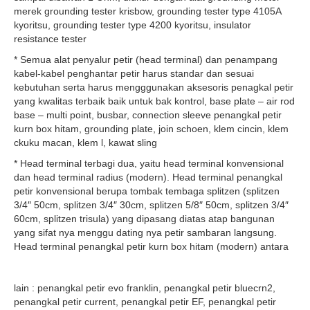
merek grounding tester krisbow, grounding tester type 4105A
kyoritsu, grounding tester type 4200 kyoritsu, insulator
resistance tester
* Semua alat penyalur petir (head terminal) dan penampang
kabel-kabel penghantar petir harus standar dan sesuai
kebutuhan serta harus mengggunakan aksesoris penagkal petir
yang kwalitas terbaik baik untuk bak kontrol, base plate – air rod
base – multi point, busbar, connection sleeve penangkal petir
kurn box hitam, grounding plate, join schoen, klem cincin, klem
ckuku macan, klem l, kawat sling
* Head terminal terbagi dua, yaitu head terminal konvensional
dan head terminal radius (modern). Head terminal penangkal
petir konvensional berupa tombak tembaga splitzen (splitzen
3/4″ 50cm, splitzen 3/4″ 30cm, splitzen 5/8″ 50cm, splitzen 3/4″
60cm, splitzen trisula) yang dipasang diatas atap bangunan
yang sifat nya menggu dating nya petir sambaran langsung.
Head terminal
penangkal petir kurn box hitam (modern) antara
lain : penangkal petir evo franklin, penangkal petir bluecrn2,
penangkal petir current, penangkal petir EF, penangkal petir