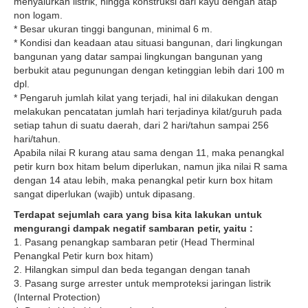
menyalurkan listrik, hingga konstruksi dari kayu dengan atap
non logam.
* Besar ukuran tinggi bangunan, minimal 6 m.
* Kondisi dan keadaan atau situasi bangunan, dari lingkungan
bangunan yang datar sampai lingkungan bangunan yang
berbukit atau pegunungan dengan ketinggian lebih dari 100 m
dpl.
* Pengaruh jumlah kilat yang terjadi, hal ini dilakukan dengan
melakukan pencatatan jumlah hari terjadinya kilat/guruh pada
setiap tahun di suatu daerah, dari 2 hari/tahun sampai 256
hari/tahun.
Apabila nilai R kurang atau sama dengan 11, maka penangkal
petir kurn box hitam belum diperlukan, namun jika nilai R sama
dengan 14 atau lebih, maka penangkal petir kurn box hitam
sangat diperlukan (wajib) untuk dipasang.
Terdapat sejumlah cara yang bisa kita lakukan untuk
mengurangi dampak negatif sambaran petir, yaitu :
1. Pasang penangkap sambaran petir (Head Therminal
Penangkal Petir kurn box hitam)
2. Hilangkan simpul dan beda tegangan dengan tanah
3. Pasang surge arrester untuk memproteksi jaringan listrik
(Internal Protection)