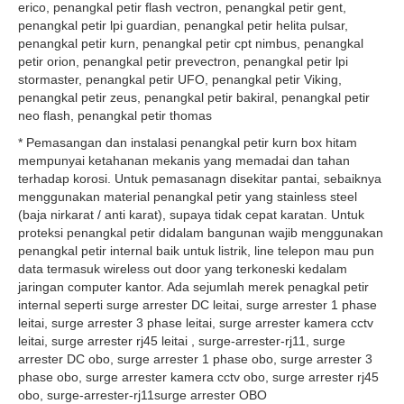
erico, penangkal petir flash vectron, penangkal petir gent,
penangkal petir lpi guardian, penangkal petir helita pulsar,
penangkal petir kurn, penangkal petir cpt nimbus, penangkal
petir orion, penangkal petir prevectron, penangkal petir lpi
stormaster, penangkal petir UFO, penangkal petir Viking,
penangkal petir zeus, penangkal petir bakiral, penangkal petir
neo flash, penangkal petir thomas
* Pemasangan dan instalasi penangkal petir kurn box hitam
mempunyai ketahanan mekanis yang memadai dan tahan
terhadap korosi. Untuk pemasanagn disekitar pantai, sebaiknya
menggunakan material penangkal petir yang stainless steel
(baja nirkarat / anti karat), supaya tidak cepat karatan. Untuk
proteksi penangkal petir didalam bangunan wajib menggunakan
penangkal petir internal baik untuk listrik, line telepon mau pun
data termasuk wireless out door yang terkoneski kedalam
jaringan computer kantor. Ada sejumlah merek penagkal petir
internal seperti surge arrester DC leitai, surge arrester 1 phase
leitai, surge arrester 3 phase leitai, surge arrester kamera cctv
leitai, surge arrester rj45 leitai , surge-arrester-rj11, surge
arrester DC obo, surge arrester 1 phase obo, surge arrester 3
phase obo, surge arrester kamera cctv obo, surge arrester rj45
obo, surge-arrester-rj11surge arrester OBO