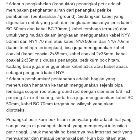
* Adapun pengkabelan (konduktor) penangkal petir adalah
merupakan penghantar aliran dari penangkal petir ke
pembumian (pentanahan / ground). Sedangkan kabel yang
digunakan untuk yang jauh dari jangkauan biasanya jenis kabel
BC 50mm dan kabel BC 70mm ( kabel tembaga terbuka) dan
untuk yang mudah dalam jangkauan menggunakan kabel NYY
50mm dan NYY 70 mm atau kabel NYA 50mm dan NYA 70mm
(kabel tembaga terbungkus), bisa juga menggunakan kabel
coaxial (kabel coaxial 2x35mm, kabel coaxial 2x35mm, kabel
coaxial 2x35mm ) khusus penangkal petir kurn box hitam.
Kadang bisa juga menggunakan kabel a3cs atau kabel aaacs
sebagai pengganti kabel NYA.
* Adapun pembumian/ pentanahan adalah bagian yang
meneruskan hantaran ke tanah menggunakan sejenis pipa
tembaga cooper rod atau ground rod dengan diameter 5/8 inch
panjang 4 m x 4 batang, serta bisa juga menggunakan kabel BC
50mm, kabel BC 70mm tergantung wilayah yang akan
diproteksi.
Penangkal petir kurn box hitam / penyalur petir adalah hal yang
sangat wajib di pasang di daerah yang mempunyai intensitas
petir tinggi. Untuk menghitung besarnya nya intesitas petir yang
menyambar dan melalui penangkal petir kurn box hitam atau