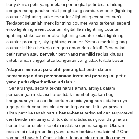
banyak nya petir yang melalui penangkal petir bisa dihitung
dengan menggunakan alat penghitung sambaran petir (lightning
counter / lightning strike recorder / lightning event counter).
Terdapat sejumlah merk lightning counter yang terkenal seperti
erico lightning event counter, digital flash lightning counter,
lightning strike counter obo, lightning counter leitai, lightning
counter prosurge, sky lightning counter. Semua merk lihgtnng
counter ini bisa bekerja dengan aman dan efektif. Penangkal
petir rumah atau penyalur petir yang memiliki radius khusus
untuk rumah tinggal atau bangunan yang tidak terlalu besar
Adapun menurut para ahli penangkal petir, dalam
pemasangan dan perencanaan instalasi penangkal petir
yang perlu diperhatikan adalah :
* Seharusnya, secara teknis harus aman, artinya dalam
pemasangan instalasi harus tidak membahayakan bagi
bangunannya itu sendiri serta manusia yang ada didalam nya,
juga perlindungan instalasi yang terpasang. Inti nya proses
aliran petir ke tanah harus benar-benar terisolasi dan terproteksi
dari benda sekitarnya. Untuk itu nlai tahanan grounding harus
benar-benar di ukur setelah instalasi / pemasangan. Ukuran
resistansi nilai grounding yang aman berkisar maksimal 2 Ohm
sampai dibawah 1 Ohm, diukur dengan alat grounding meter