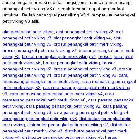
Jadi semoga informasi seputar fungsi, jenis, dan cara memasang
penangkal petir viking V3 di rumah tersebut dapat bermanfaat
untukmu, Belilah penangkal petir viking V3 di tempat jual penangkal
petir viking V3 asli.
alat penangkal petir viking
,
alat penangkal petir viking v2
,
alat
penangkal petir viking v3
,
alat penangkal petir viking v4
,
alat
penangkal petir viking v6
,
brosur penangkal petir merk viking
,
brosur penangkal petir merk viking v2
,
brosur penangkal petir merk
viking v3
,
brosur penangkal petir merk viking v4
,
brosur penangkal
petir merk viking v6
,
brosur penangkal petir viking
,
brosur
penangkal petir viking v2
,
brosur penangkal petir viking v3
,
brosur
penangkal petir viking v4
,
brosur penangkal petir viking v6
,
cara
memasang penangkal petir merk viking
,
cara memasang penangkal
petir merk viking v2
,
cara memasang penangkal petir merk viking
v3
,
cara memasang penangkal petir merk viking v4
,
cara
memasang penangkal petir merk viking v6
,
cara pasang penangkal
petir viking
,
cara pasang penangkal petir viking v2
,
cara pasang
penangkal petir viking v3
,
cara pasang penangkal petir viking v4
,
cara pasang penangkal petir viking v6
,
distributor penangkal petir
merk viking
,
distributor penangkal petir merk viking v2
,
distributor
penangkal petir merk viking v3
,
distributor penangkal petir merk
viking v4
,
distributor penangkal petir merk viking v6
,
harga