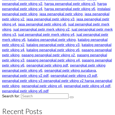
penangkal petir viking v2
,
harga penangkal petir viking v3
,
harga
penangkal petir viking v4
,
harga penangkal petir viking v6
,
instalasi
penangkal petir viking
,
jasa penangkal petir viking
,
jasa penangkal
petir viking v2
,
jasa penangkal petir viking v3
,
jasa penangkal petir
viking v4
,
jasa penangkal petir viking v6
,
jual penangkal petir merk
viking
,
jual penangkal petir merk viking v2
,
jual penangkal petir merk
viking v3
,
jual penangkal petir merk viking v4
,
jual penangkal petir
merk viking v6
,
katalog penangkal petir viking
,
katalog penangkal
petir viking v2
,
katalog penangkal petir viking v3
,
katalog penangkal
petir viking v4
,
katalog penangkal petir viking v6
,
pasang penangkal
petir viking
,
pasang penangkal petir viking v2
,
pasang penangkal
petir viking v3
,
pasang penangkal petir viking v4
,
pasang penangkal
petir viking v6
,
penangkal petir viking pdf
,
penangkal petir viking
penangkal petir viking v6
,
penangkal petir viking surabaya
,
penangkal petir viking v2 pdf
,
penangkal petir viking v3 pdf
,
penangkal petir viking v3 penangkal petir viking v2 harga penangkal
petir viking
,
penangkal petir viking v4
,
penangkal petir viking v4 pdf
,
penangkal petir viking v6 pdf
Search for:
Recent Posts