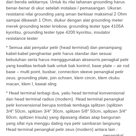
dari benda sekitarnya. Untuk itu nlai tahanan grounding harus
benar-benar di ukur setelah instalasi / pemasangan. Ukuran
resistansi nilai grounding yang aman berkisar maksimal 2 Ohm
sampai dibawah 1 Ohm, diukur dengan alat grounding meter
merek grounding tester krisbow, grounding tester type 4105A
kyoritsu, grounding tester type 4200 kyoritsu, insulator
resistance tester
* Semua alat penyalur petir (head terminal) dan penampang
kabel-kabel penghantar petir harus standar dan sesuai
kebutuhan serta harus mengggunakan aksesoris penagkal petir
yang kwalitas terbaik baik untuk bak kontrol, base plate – air rod
base – multi point, busbar, connection sleeve penangkal petir
zeus, grounding plate, join schoen, klem cincin, klem ckuku
macan, klem l, kawat sling
* Head terminal terbagi dua, yaitu head terminal konvensional
dan head terminal radius (modern). Head terminal penangkal
petir konvensional berupa tombak tembaga splitzen (splitzen
3/4″ 50cm, splitzen 3/4″ 30cm, splitzen 5/8″ 50cm, splitzen 3/4″
60cm, splitzen trisula) yang dipasang diatas atap bangunan
yang sifat nya menggu dating nya petir sambaran langsung.
Head terminal
penangkal petir zeus (modern) antara lain :
penangkal