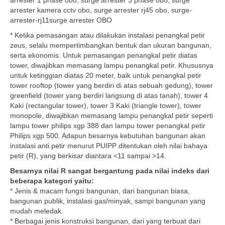
arrester 1 phase obo, surge arrester 3 phase obo, surge
arrester kamera cctv obo, surge arrester rj45 obo, surge-
arrester-rj11surge arrester OBO
* Ketika pemasangan atau dilakukan instalasi penangkal petir
zeus, selalu mempertimbangkan bentuk dan ukuran bangunan,
serta ekonomis. Untuk pemasangan penangkal petir diatas
tower, diwajibkan memasang lampu penangkal petir. Khususnya
untuk ketinggian diatas 20 meter, baik untuk penangkal petir
tower rooftop (tower yang berdiri di atas sebuah gedung), tower
greenfield (tower yang berdiri langsung di atas tanah), tower 4
Kaki (rectangular tower), tower 3 Kaki (triangle tower), tower
monopole, diwajibkan memasang lampu penangkal petir seperti
lampu tower philips xgp 388 dan lampu tower penangkal petir
Philips xgp 500. Adapun besarnya kebutuhan bangunan akan
instalasi anti petir menurut PUIPP ditentukan oleh nilai bahaya
petir (R), yang berkisar diantara <11 sampai >14.
Besarnya nilai R sangat bergantung pada nilai indeks dari
beberapa kategori yaitu:
* Jenis & macam fungsi bangunan, dari bangunan biasa,
bangunan publik, instalasi gas/minyak, sampi bangunan yang
mudah meledak.
* Berbagai jenis konstruksi bangunan, dari yang terbuat dari