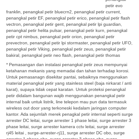
petir evo
franklin, penangkal petir bluecrn2, penangkal petir current,
penangkal petir EF, penangkal petir erico, penangkal petir flash
vectron, penangkal petir gent, penangkal petir lpi guardian,
penangkal petir helita pulsar, penangkal petir kurn, penangkal
petir cpt nimbus, penangkal petir orion, penangkal petir
prevectron, penangkal petir lpi stormaster, penangkal petir UFO,
penangkal petir Viking, penangkal petir zeus, penangkal petir
bakiral, penangkal petir neo flash, penangkal petir thomas
* Pemasangan dan instalasi penangkal petir zeus mempunyai
ketahanan mekanis yang memadai dan tahan terhadap korosi.
Untuk pemasanagn disekitar pantai, sebaiknya menggunakan
material penangkal petir yang stainless steel (baja nirkarat / anti
karat), supaya tidak cepat karatan. Untuk proteksi penangkal
petir didalam bangunan wajib menggunakan penangkal petir
internal baik untuk listrik, line telepon mau pun data termasuk
wireless out door yang terkoneski kedalam jaringan computer
kantor. Ada sejumlah merek penagkal petir internal seperti surge
arrester DC leitai, surge arrester 1 phase leitai, surge arrester 3
phase leitai, surge arrester kamera cctv leitai, surge arrester
rj45 leitai , surge-arrester-rj11, surge arrester DC obo, surge