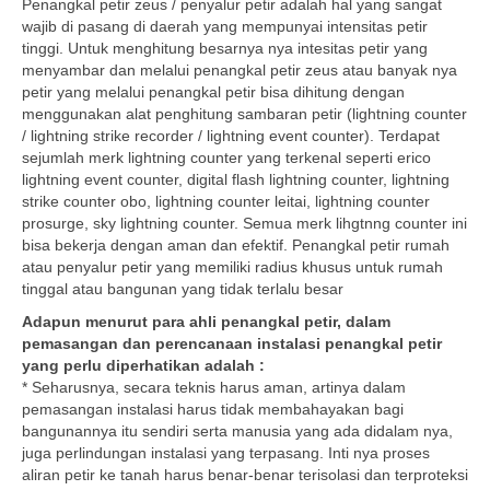
Penangkal petir zeus / penyalur petir adalah hal yang sangat
wajib di pasang di daerah yang mempunyai intensitas petir
tinggi. Untuk menghitung besarnya nya intesitas petir yang
menyambar dan melalui penangkal petir zeus atau banyak nya
petir yang melalui penangkal petir bisa dihitung dengan
menggunakan alat penghitung sambaran petir (lightning counter
/ lightning strike recorder / lightning event counter). Terdapat
sejumlah merk lightning counter yang terkenal seperti erico
lightning event counter, digital flash lightning counter, lightning
strike counter obo, lightning counter leitai, lightning counter
prosurge, sky lightning counter. Semua merk lihgtnng counter ini
bisa bekerja dengan aman dan efektif. Penangkal petir rumah
atau penyalur petir yang memiliki radius khusus untuk rumah
tinggal atau bangunan yang tidak terlalu besar
Adapun menurut para ahli penangkal petir, dalam
pemasangan dan perencanaan instalasi penangkal petir
yang perlu diperhatikan adalah :
* Seharusnya, secara teknis harus aman, artinya dalam
pemasangan instalasi harus tidak membahayakan bagi
bangunannya itu sendiri serta manusia yang ada didalam nya,
juga perlindungan instalasi yang terpasang. Inti nya proses
aliran petir ke tanah harus benar-benar terisolasi dan terproteksi