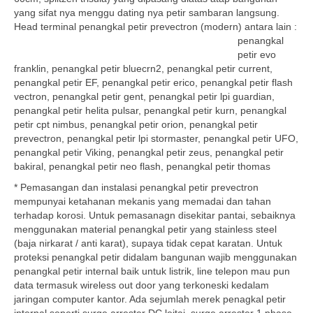
yang sifat nya menggu dating nya petir sambaran langsung.
Head terminal
penangkal petir prevectron (modern) antara lain :
penangkal
petir evo
franklin, penangkal petir bluecrn2, penangkal petir current,
penangkal petir EF, penangkal petir erico, penangkal petir flash
vectron, penangkal petir gent, penangkal petir lpi guardian,
penangkal petir helita pulsar, penangkal petir kurn, penangkal
petir cpt nimbus, penangkal petir orion, penangkal petir
prevectron, penangkal petir lpi stormaster, penangkal petir UFO,
penangkal petir Viking, penangkal petir zeus, penangkal petir
bakiral, penangkal petir neo flash, penangkal petir thomas
* Pemasangan dan instalasi penangkal petir prevectron
mempunyai ketahanan mekanis yang memadai dan tahan
terhadap korosi. Untuk pemasanagn disekitar pantai, sebaiknya
menggunakan material penangkal petir yang stainless steel
(baja nirkarat / anti karat), supaya tidak cepat karatan. Untuk
proteksi penangkal petir didalam bangunan wajib menggunakan
penangkal petir internal baik untuk listrik, line telepon mau pun
data termasuk wireless out door yang terkoneski kedalam
jaringan computer kantor. Ada sejumlah merek penagkal petir