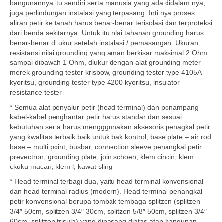
bangunannya itu sendiri serta manusia yang ada didalam nya,
juga perlindungan instalasi yang terpasang. Inti nya proses
aliran petir ke tanah harus benar-benar terisolasi dan terproteksi
dari benda sekitarnya. Untuk itu nlai tahanan grounding harus
benar-benar di ukur setelah instalasi / pemasangan. Ukuran
resistansi nilai grounding yang aman berkisar maksimal 2 Ohm
sampai dibawah 1 Ohm, diukur dengan alat grounding meter
merek grounding tester krisbow, grounding tester type 4105A
kyoritsu, grounding tester type 4200 kyoritsu, insulator
resistance tester
* Semua alat penyalur petir (head terminal) dan penampang
kabel-kabel penghantar petir harus standar dan sesuai
kebutuhan serta harus mengggunakan aksesoris penagkal petir
yang kwalitas terbaik baik untuk bak kontrol, base plate – air rod
base – multi point, busbar, connection sleeve penangkal petir
prevectron, grounding plate, join schoen, klem cincin, klem
ckuku macan, klem l, kawat sling
* Head terminal terbagi dua, yaitu head terminal konvensional
dan head terminal radius (modern). Head terminal penangkal
petir konvensional berupa tombak tembaga splitzen (splitzen
3/4″ 50cm, splitzen 3/4″ 30cm, splitzen 5/8″ 50cm, splitzen 3/4″
60cm, splitzen trisula) yang dipasang diatas atap bangunan