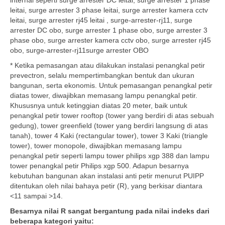
internal seperti surge arrester DC leitai, surge arrester 1 phase
leitai, surge arrester 3 phase leitai, surge arrester kamera cctv
leitai, surge arrester rj45 leitai , surge-arrester-rj11, surge
arrester DC obo, surge arrester 1 phase obo, surge arrester 3
phase obo, surge arrester kamera cctv obo, surge arrester rj45
obo, surge-arrester-rj11surge arrester OBO
* Ketika pemasangan atau dilakukan instalasi penangkal petir
prevectron, selalu mempertimbangkan bentuk dan ukuran
bangunan, serta ekonomis. Untuk pemasangan penangkal petir
diatas tower, diwajibkan memasang lampu penangkal petir.
Khususnya untuk ketinggian diatas 20 meter, baik untuk
penangkal petir tower rooftop (tower yang berdiri di atas sebuah
gedung), tower greenfield (tower yang berdiri langsung di atas
tanah), tower 4 Kaki (rectangular tower), tower 3 Kaki (triangle
tower), tower monopole, diwajibkan memasang lampu
penangkal petir seperti lampu tower philips xgp 388 dan lampu
tower penangkal petir Philips xgp 500. Adapun besarnya
kebutuhan bangunan akan instalasi anti petir menurut PUIPP
ditentukan oleh nilai bahaya petir (R), yang berkisar diantara
<11 sampai >14.
Besarnya nilai R sangat bergantung pada nilai indeks dari
beberapa kategori yaitu: