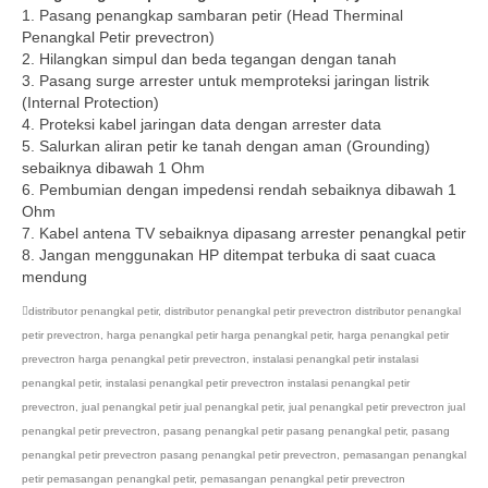
1. Pasang penangkap sambaran petir (Head Therminal
Penangkal Petir prevectron)
2. Hilangkan simpul dan beda tegangan dengan tanah
3. Pasang surge arrester untuk memproteksi jaringan listrik
(Internal Protection)
4. Proteksi kabel jaringan data dengan arrester data
5. Salurkan aliran petir ke tanah dengan aman (Grounding)
sebaiknya dibawah 1 Ohm
6. Pembumian dengan impedensi rendah sebaiknya dibawah 1
Ohm
7. Kabel antena TV sebaiknya dipasang arrester penangkal petir
8. Jangan menggunakan HP ditempat terbuka di saat cuaca
mendung
distributor penangkal petir
,
distributor penangkal petir prevectron distributor penangkal
petir prevectron
,
harga penangkal petir harga penangkal petir
,
harga penangkal petir
prevectron harga penangkal petir prevectron
,
instalasi penangkal petir instalasi
penangkal petir
,
instalasi penangkal petir prevectron instalasi penangkal petir
prevectron
,
jual penangkal petir jual penangkal petir
,
jual penangkal petir prevectron jual
penangkal petir prevectron
,
pasang penangkal petir pasang penangkal petir
,
pasang
penangkal petir prevectron pasang penangkal petir prevectron
,
pemasangan penangkal
petir pemasangan penangkal petir
,
pemasangan penangkal petir prevectron