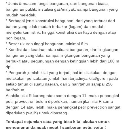
* Jenis & macam fungsi bangunan, dari bangunan biasa,
bangunan publik, instalasi gas/minyak, sampi bangunan yang
mudah meledak.
* Berbagai jenis konstruksi bangunan, dari yang terbuat dari
bahan yang tidak mudah terbakar (logam) dan mudah
menyalurkan listrik, hingga konstruksi dari kayu dengan atap
non logam.
* Besar ukuran tinggi bangunan, minimal 6 m.
* Kondisi dan keadaan atau situasi bangunan, dari lingkungan
bangunan yang datar sampai lingkungan bangunan yang
berbukit atau pegunungan dengan ketinggian lebih dari 100 m
dpl.
* Pengaruh jumlah kilat yang terjadi, hal ini dilakukan dengan
melakukan pencatatan jumlah hari terjadinya kilat/guruh pada
setiap tahun di suatu daerah, dari 2 hari/tahun sampai 256
hari/tahun.
Apabila nilai R kurang atau sama dengan 11, maka penangkal
petir prevectron belum diperlukan, namun jika nilai R sama
dengan 14 atau lebih, maka penangkal petir prevectron sangat
diperlukan (wajib) untuk dipasang.
Terdapat sejumlah cara yang bisa kita lakukan untuk
mengurangi dampak negatif sambaran petir, yaitu :