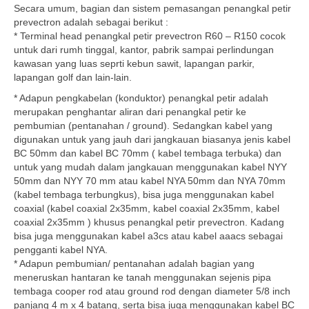
Secara umum, bagian dan sistem pemasangan penangkal petir
prevectron adalah sebagai berikut :
* Terminal head penangkal petir prevectron R60 – R150 cocok
untuk dari rumh tinggal, kantor, pabrik sampai perlindungan
kawasan yang luas seprti kebun sawit, lapangan parkir,
lapangan golf dan lain-lain.
* Adapun pengkabelan (konduktor) penangkal petir adalah
merupakan penghantar aliran dari penangkal petir ke
pembumian (pentanahan / ground). Sedangkan kabel yang
digunakan untuk yang jauh dari jangkauan biasanya jenis kabel
BC 50mm dan kabel BC 70mm ( kabel tembaga terbuka) dan
untuk yang mudah dalam jangkauan menggunakan kabel NYY
50mm dan NYY 70 mm atau kabel NYA 50mm dan NYA 70mm
(kabel tembaga terbungkus), bisa juga menggunakan kabel
coaxial (kabel coaxial 2x35mm, kabel coaxial 2x35mm, kabel
coaxial 2x35mm ) khusus penangkal petir prevectron. Kadang
bisa juga menggunakan kabel a3cs atau kabel aaacs sebagai
pengganti kabel NYA.
* Adapun pembumian/ pentanahan adalah bagian yang
meneruskan hantaran ke tanah menggunakan sejenis pipa
tembaga cooper rod atau ground rod dengan diameter 5/8 inch
panjang 4 m x 4 batang, serta bisa juga menggunakan kabel BC