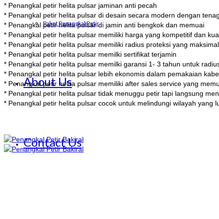
* Penangkal petir helita pulsar jaminan anti pecah
* Penangkal petir helita pulsar di desain secara modern dengan tenaga
Paket Penangkal Petir
* Penangkal petir helita pulsar di jamin anti bengkok dan memuai
* Penangkal petir helita pulsar memiliki harga yang kompetitif dan kual
* Penangkal petir helita pulsar memiliki radius proteksi yang maksim
* Penangkal petir helita pulsar memilki sertifikat terjamin
* Penangkal petir helita pulsar memilki garansi 1- 3 tahun untuk rad
* Penangkal petir helita pulsar lebih ekonomis dalam pemakaian kabe
About Us
* Penangkal petir helita pulsar memiliki after sales service yang me
* Penangkal petir helita pulsar tidak menuggu petir tapi langsung me
* Penangkal petir helita pulsar cocok untuk melindungi wilayah yang 
Contact Us