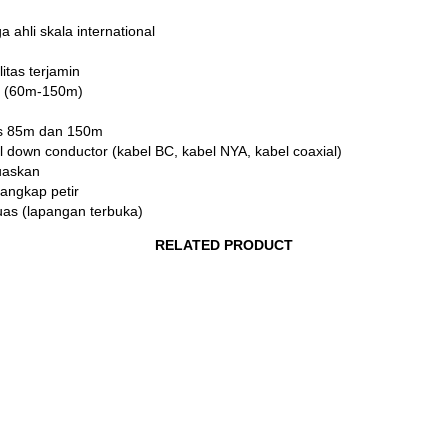
 ahli skala international
itas terjamin
al (60m-150m)
ius 85m dan 150m
l down conductor (kabel BC, kabel NYA, kabel coaxial)
muaskan
nangkap petir
luas (lapangan terbuka)
RELATED PRODUCT