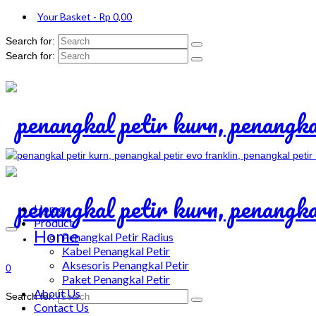
Your Basket
-
Rp
0,00
Search for:
Search for:
Home
Product
Home
Penangkal Petir Radius
Kabel Penangkal Petir
Aksesoris Penangkal Petir
0
Paket Penangkal Petir
About Us
Search for:
Contact Us