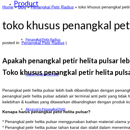
Product
Home
»
Blog
»
Penangkal Petir Radius
»
toko khusus penangkal petir 
toko khusus penangkal peti
Penangkal Petir Radius
posted in:
Penangkal Petir Radius
|
Apakah penangkal petir helita pulsar le
Toko khusus penangkal petir helita pulsa
Kabel Penangkal Petir
Penangkal petir helita pulsar lebih baik dibandingkan dengan penang
penangkal petir helita pulsar adalah air terminal anti petir yang t
kelebihan & kualitas yang ditawarkan dibandingkan dengan produk k
Aksesoris Penangkal Petir
Kenapa harus penangkal petir helita pulsar?
* Penangkal petir helita pulsar menggunakan bahan material utama y
* Penangkal petir helita pulsar tahan karat dan stabil dalam meneri