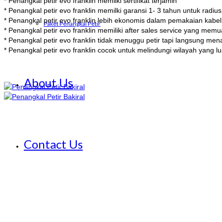
* Penangkal petir evo franklin memilki sertifikat terjamin
* Penangkal petir evo franklin memilki garansi 1- 3 tahun untuk rad
* Penangkal petir evo franklin lebih ekonomis dalam pemakaian kabel
Paket Penangkal Petir
* Penangkal petir evo franklin memiliki after sales service yang mem
* Penangkal petir evo franklin tidak menuggu petir tapi langsung men
* Penangkal petir evo franklin cocok untuk melindungi wilayah yang l
About Us
Contact Us