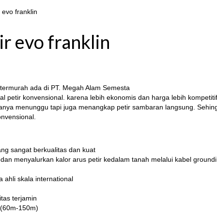
 evo franklin
r evo franklin
n termurah ada di PT. Megah Alam Semesta
al petir konvensional. karena lebih ekonomis dan harga lebih kompetit
dak hanya menunggu tapi juga menangkap petir sambaran langsung. Sehin
onvensional.
ng sangat berkualitas dan kuat
a dan menyalurkan kalor arus petir kedalam tanah melalui kabel ground
ahli skala international
itas terjamin
al (60m-150m)