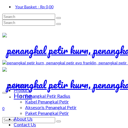
Your Basket
-
Rp
0,00
Search
for:
Search
for:
Home
Product
Home
Penangkal Petir Radius
Kabel Penangkal Petir
Aksesoris Penangkal Petir
0
Paket Penangkal Petir
About Us
Search
Contact Us
for: