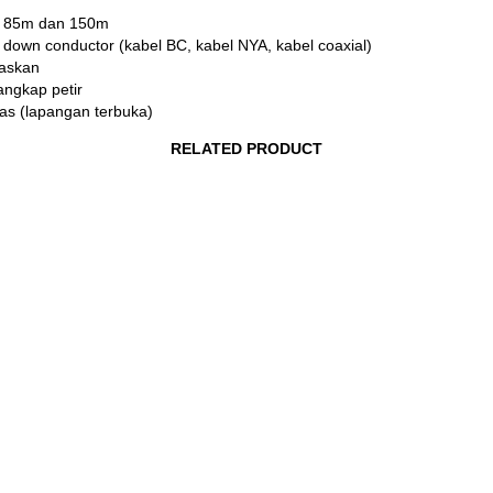
ius 85m dan 150m
 down conductor (kabel BC, kabel NYA, kabel coaxial)
uaskan
angkap petir
uas (lapangan terbuka)
RELATED PRODUCT