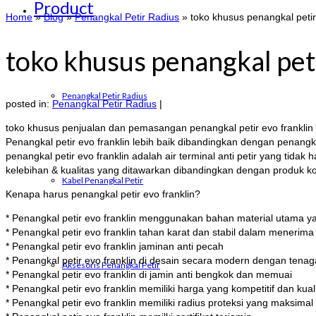
Product
Home
»
Blog
»
Penangkal Petir Radius
»
toko khusus penangkal petir
toko khusus penangkal peti
Penangkal Petir Radius
posted in:
Penangkal Petir Radius
|
toko khusus penjualan dan pemasangan penangkal petir evo frankli
Penangkal petir evo franklin lebih baik dibandingkan dengan penangk
penangkal petir evo franklin adalah air terminal anti petir yang ti
kelebihan & kualitas yang ditawarkan dibandingkan dengan produk k
Kabel Penangkal Petir
Kenapa harus penangkal petir evo franklin?
* Penangkal petir evo franklin menggunakan bahan material utama ya
* Penangkal petir evo franklin tahan karat dan stabil dalam menerim
* Penangkal petir evo franklin jaminan anti pecah
* Penangkal petir evo franklin di desain secara modern dengan tenaga 
Aksesoris Penangkal Petir
* Penangkal petir evo franklin di jamin anti bengkok dan memuai
* Penangkal petir evo franklin memiliki harga yang kompetitif dan kual
* Penangkal petir evo franklin memiliki radius proteksi yang maksim