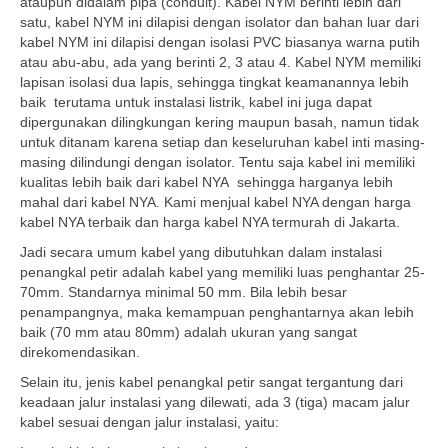
ataupun didalam pipa (conduit). Kabel NYM berinti lebih dari
satu, kabel NYM ini dilapisi dengan isolator dan bahan luar dari
kabel NYM ini dilapisi dengan isolasi PVC biasanya warna putih
atau abu-abu, ada yang berinti 2, 3 atau 4. Kabel NYM memiliki
lapisan isolasi dua lapis, sehingga tingkat keamanannya lebih
baik terutama untuk instalasi listrik, kabel ini juga dapat
dipergunakan dilingkungan kering maupun basah, namun tidak
untuk ditanam karena setiap dan keseluruhan kabel inti masing-
masing dilindungi dengan isolator. Tentu saja kabel ini memiliki
kualitas lebih baik dari kabel NYA sehingga harganya lebih
mahal dari kabel NYA. Kami menjual kabel NYA dengan harga
kabel NYA terbaik dan harga kabel NYA termurah di Jakarta.
Jadi secara umum kabel yang dibutuhkan dalam instalasi
penangkal petir adalah kabel yang memiliki luas penghantar 25-
70mm. Standarnya minimal 50 mm. Bila lebih besar
penampangnya, maka kemampuan penghantarnya akan lebih
baik (70 mm atau 80mm) adalah ukuran yang sangat
direkomendasikan.
Selain itu, jenis kabel penangkal petir sangat tergantung dari
keadaan jalur instalasi yang dilewati, ada 3 (tiga) macam jalur
kabel sesuai dengan jalur instalasi, yaitu: