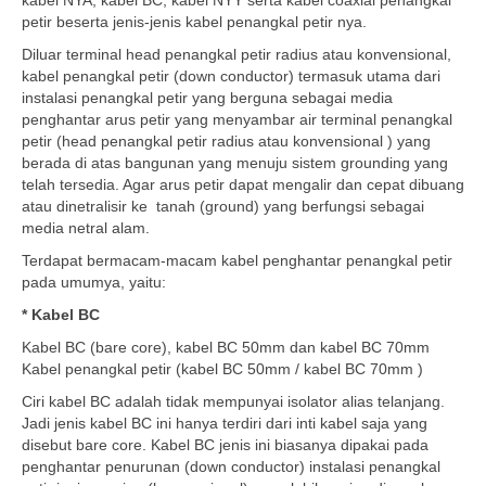
kabel NYA, kabel BC, kabel NYY serta kabel coaxial penangkal
petir beserta jenis-jenis kabel penangkal petir nya.
Diluar terminal head penangkal petir radius atau konvensional,
kabel penangkal petir (down conductor) termasuk utama dari
instalasi penangkal petir yang berguna sebagai media
penghantar arus petir yang menyambar air terminal penangkal
petir (head penangkal petir radius atau konvensional ) yang
berada di atas bangunan yang menuju sistem grounding yang
telah tersedia. Agar arus petir dapat mengalir dan cepat dibuang
atau dinetralisir ke tanah (ground) yang berfungsi sebagai
media netral alam.
Terdapat bermacam-macam kabel penghantar penangkal petir
pada umumya, yaitu:
* Kabel BC
Kabel BC (bare core), kabel BC 50mm dan kabel BC 70mm
Kabel penangkal petir (kabel BC 50mm / kabel BC 70mm )
Ciri kabel BC adalah tidak mempunyai isolator alias telanjang.
Jadi jenis kabel BC ini hanya terdiri dari inti kabel saja yang
disebut bare core. Kabel BC jenis ini biasanya dipakai pada
penghantar penurunan (down conductor) instalasi penangkal