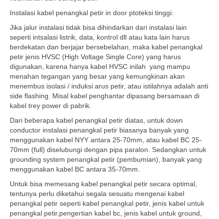
Instalasi kabel penangkal petir in door ptoteksi tinggi:
Jika jalur instalasi tidak bisa dihindarkan dari instalasi lain
seperti intsalasi listrik, data, kontrol dll atau kata lain harus
berdekatan dan berjajar bersebelahan, maka kabel penangkal
petir jenis HVSC (High Voltage Single Core) yang harus
digunakan, karena hanya kabel HVSC inilah yang mampu
menahan tegangan yang besar yang kemungkinan akan
menembus isolasi / induksi arus petir, atau istilahnya adalah anti
side flashing. Misal kabel penghantar dipasang bersamaan di
kabel trey power di pabrik.
Dari beberapa kabel penangkal petir diatas, untuk down
conductor instalasi penangkal petir biasanya banyak yang
menggunakan kabel NYY antara 25-70mm, atau kabel BC 25-
70mm (full) diselubungi dengan pipa paralon. Sedangkan untuk
grounding system penangkal petir (pembumian), banyak yang
menggunakan kabel BC antara 35-70mm.
Untuk bisa memesang kabel penangkal petir secara optimal,
tentunya perlu diketahui segala sesuatu mengenai kabel
penangkal petir seperti kabel penangkal petir, jenis kabel untuk
penangkal petir,pengertian kabel bc, jenis kabel untuk ground,