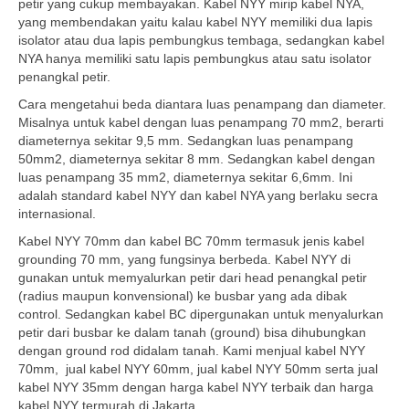
petir yang cukup membayakan. Kabel NYY mirip kabel NYA,
yang membendakan yaitu kalau kabel NYY memiliki dua lapis
isolator atau dua lapis pembungkus tembaga, sedangkan kabel
NYA hanya memiliki satu lapis pembungkus atau satu isolator
penangkal petir.
Cara mengetahui beda diantara luas penampang dan diameter.
Misalnya untuk kabel dengan luas penampang 70 mm2, berarti
diameternya sekitar 9,5 mm. Sedangkan luas penampang
50mm2, diameternya sekitar 8 mm. Sedangkan kabel dengan
luas penampang 35 mm2, diameternya sekitar 6,6mm. Ini
adalah standard kabel NYY dan kabel NYA yang berlaku secra
internasional.
Kabel NYY 70mm dan kabel BC 70mm termasuk jenis kabel
grounding 70 mm, yang fungsinya berbeda. Kabel NYY di
gunakan untuk memyalurkan petir dari head penangkal petir
(radius maupun konvensional) ke busbar yang ada dibak
control. Sedangkan kabel BC dipergunakan untuk menyalurkan
petir dari busbar ke dalam tanah (ground) bisa dihubungkan
dengan ground rod didalam tanah. Kami menjual kabel NYY
70mm, jual kabel NYY 60mm, jual kabel NYY 50mm serta jual
kabel NYY 35mm dengan harga kabel NYY terbaik dan harga
kabel NYY termurah di Jakarta