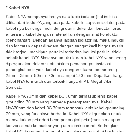
* Kabel NYA
Kabel NYA mempunyai hanya satu lapis isolator (hal ini bisa
dilihat dari kode YA yang ada pada kabel). Lapisan isolator pada
kabel nya berfungsi melindungi dari induksi dan loncatan arus
antara inti kabel dengan material lain dengan sifat konduktor
(penghantar). Dengan adanya lapisan isolator ini, maka induksi
dan loncatan dapat diredam dengan sangat kecil hingga nyaris
tidak terjadi, meskipun porteksi terhadap induksi petir ini tidak
sebaik kabel NYY. Biasanya untuk ukuran kabel NYA yang sering
dipergunakan dalam suatu sistem pemasangan instalasi
penangkal petir yaitu kabel nya dengan ukuran penampang
25mm, 35mm, 50mm, 70mm sampai 120 mm. Dapatkan harga
kabel NYA termurah dan terbaik hanya di PT. Megah Alam
Semesta.
Kabel NYA 70mm dan kabel BC 70mm termasuk jenis kabel
grounding 70 mm yang berbeda penempatan nya. Kabel
NYA70mm dan kabel BC 70mm termasuk jenis kabel grounding
70 mm, yang fungsinya berbeda. Kabel NYA di gunakan untuk
memyalurkan petir dari head penangkal petir (radius maupun
konvensional) ke busbar yang ada dibak control. Sedangkan
kabel BC dipergunakan untuk menyalurkan petir dari busbar ke