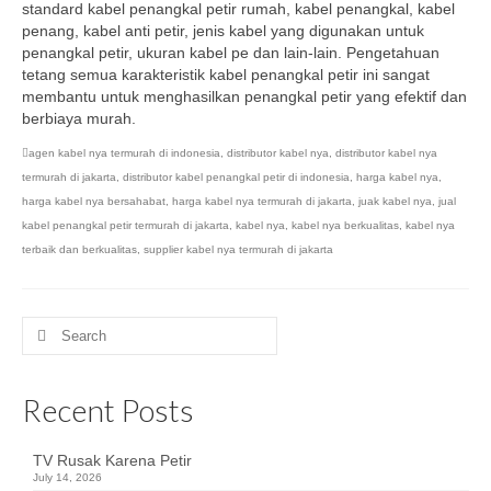
standard kabel penangkal petir rumah, kabel penangkal, kabel
penang, kabel anti petir, jenis kabel yang digunakan untuk
penangkal petir, ukuran kabel pe dan lain-lain. Pengetahuan
tetang semua karakteristik kabel penangkal petir ini sangat
membantu untuk menghasilkan penangkal petir yang efektif dan
berbiaya murah.
agen kabel nya termurah di indonesia
,
distributor kabel nya
,
distributor kabel nya
termurah di jakarta
,
distributor kabel penangkal petir di indonesia
,
harga kabel nya
,
harga kabel nya bersahabat
,
harga kabel nya termurah di jakarta
,
juak kabel nya
,
jual
kabel penangkal petir termurah di jakarta
,
kabel nya
,
kabel nya berkualitas
,
kabel nya
terbaik dan berkualitas
,
supplier kabel nya termurah di jakarta
Search
for:
Recent Posts
TV Rusak Karena Petir
July 14, 2026