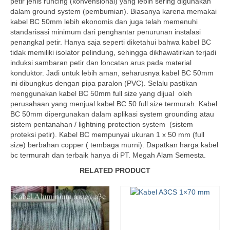
petir jenis runcing (konvensional) yang lebih sering digunakan
dalam ground system (pembumian). Biasanya karena memakai
kabel BC 50mm lebih ekonomis dan juga telah memenuhi
standarisasi minimum dari penghantar penurunan instalasi
penangkal petir. Hanya saja seperti diketahui bahwa kabel BC
tidak memiliki isolator pelindung, sehingga dikhawatirkan terjadi
induksi sambaran petir dan loncatan arus pada material
konduktor. Jadi untuk lebih aman, seharusnya kabel BC 50mm
ini dibungkus dengan pipa paralon (PVC). Selalu pastikan
menggunakan kabel BC 50mm full size yang dijual oleh
perusahaan yang menjual kabel BC 50 full size termurah. Kabel
BC 50mm dipergunakan dalam aplikasi system grounding atau
sistem pentanahan / lightning protection system (sistem
proteksi petir). Kabel BC mempunyai ukuran 1 x 50 mm (full
size) berbahan copper ( tembaga murni). Dapatkan harga kabel
bc termurah dan terbaik hanya di PT. Megah Alam Semesta.
RELATED PRODUCT