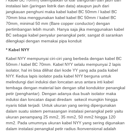
/ kabel BC 70mm) ditempatkan di luar bangunan dan jauh dari
instalasi lain (jaringan listrik dan data) ataupun jauh dari
jangkauan penghuni maka kabel kabel BC 50mm / kabel BC
70mm bisa menggunakan kabel kabel BC 50mm / kabel BC
70mm, minimal 50 mm (Bare copper conductor) dengan
pertimbangan lebih murah. Hanya saja jika menggunakan kabel
BC sebagai kabel penyalur penangkal petir, sangat di sarankan
dilengkapi dengan memakai pipa konduit
* Kabel NYY
Kabel NYY mempunyai ciri-ciri yang berbeda dengan kabel BC
50mm / kabel BC 70mm. Kabel NYY selalu mempunyai 2 lapis
isolator, hal ini bisa dilihat dari kode YY yang ada pada kabel
NYY. Kedua lapis isolator pada kabel NYY berguna untuk
melindungi dari induksi dan loncatan arus antara inti kabel
tembaga dengan material lain dengan sifat konduktor penangkal
petir (penghantar). Dengan adanya dua buah isolator maka
induksi dan loncatan dapat diredam sekecil mungkin hingga
nyaris tidak terjadi. Untuk ukuran yang sering dipergunakan
dalam suatu sistem pemasangan instalasi penangkal petir yaitu
ukuran penampang 25 mm2, 35 mm2, 50 mm2 hingga 120
mm2. Pada umumnya ukuran kabel NYY yang sering digunakan
dalam instalasi penangkal petir radius /konvensional adalah