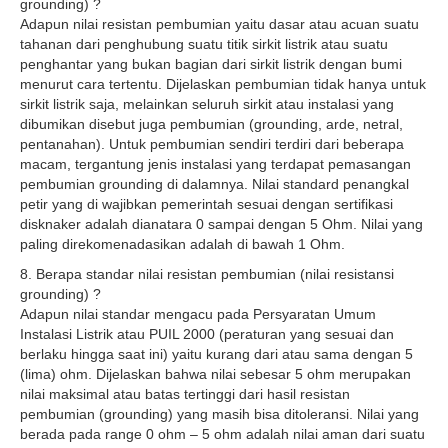
grounding) ?
Adapun nilai resistan pembumian yaitu dasar atau acuan suatu
tahanan dari penghubung suatu titik sirkit listrik atau suatu
penghantar yang bukan bagian dari sirkit listrik dengan bumi
menurut cara tertentu. Dijelaskan pembumian tidak hanya untuk
sirkit listrik saja, melainkan seluruh sirkit atau instalasi yang
dibumikan disebut juga pembumian (grounding, arde, netral,
pentanahan). Untuk pembumian sendiri terdiri dari beberapa
macam, tergantung jenis instalasi yang terdapat pemasangan
pembumian grounding di dalamnya. Nilai standard penangkal
petir yang di wajibkan pemerintah sesuai dengan sertifikasi
disknaker adalah dianatara 0 sampai dengan 5 Ohm. Nilai yang
paling direkomenadasikan adalah di bawah 1 Ohm.
8. Berapa standar nilai resistan pembumian (nilai resistansi
grounding) ?
Adapun nilai standar mengacu pada Persyaratan Umum
Instalasi Listrik atau PUIL 2000 (peraturan yang sesuai dan
berlaku hingga saat ini) yaitu kurang dari atau sama dengan 5
(lima) ohm. Dijelaskan bahwa nilai sebesar 5 ohm merupakan
nilai maksimal atau batas tertinggi dari hasil resistan
pembumian (grounding) yang masih bisa ditoleransi. Nilai yang
berada pada range 0 ohm – 5 ohm adalah nilai aman dari suatu