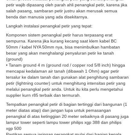
petir wajib dipasang oleh parah ahli penangkal petir, karena jika
salah pasang, sambaran petir justru akan merusak semua
benda dan manusia yang ada disekitarnya.
Langkah instalasi penangkal petir yang tepat:
Komponen sistem penangkal petir harus terpasang erat
sempurna. Karena jika kurang kecang saat klem kabel BC
50mm / kabel NYA 50mm nya, bisa menimbulkan hambatan
besar yang akan menghalangi penyaluran petir ke tanah
(ground)
• Tanam ground 4 m (ground rod / copper rod 5/8 inch) hingga
mencapai kedalaman air tanah (dibawah 1 Ohm) agar petir
tersalur ke dalam tanah dan gunakan alat penghitung sambaran
petir (lightning counter) untuk menghitung intensitas petir yang
melalui penangkal petir anda. Untuk itu kita perlu mengetahui
supplier kurn r85 terbaik dan termurah.
Tempatkan penangkal petir di bagian tertinggi dari bangunan (1
meter diatas atap) dan jangan lupa untuk pemasangan
penangkal di atas ketinggian 20 meter sebaiknya di pasang juga
lampur tower seperti lampu tower philips xgp 388 dan philips
xgp 500
Pastikan semua jaringan perangkat mulai dari bagian kepala,