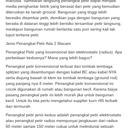
manusia. Sambaran langsung penangkal petir dapat menjadi
media penghantar listrik yang berasal dari petir yang kemudian
diteruskan ke tanah ground. Bangunan yang tinggi lebih
beresiko disambar petir, demikian juga dengan bangunan yang
berada di dataran tinggi lebih berisiko tersambar petir langsung,
meskipun bangunan rumah berlantai satu pun sering kali tak
luput terkena petir.
Jenis Penangkal Petir Ada 2 Macam
Penangkal Petir yang kovensional dan elektrostatis (radius). Apa
perbedaan keduanya? Mana yang lebih bagus?
Penangkal petir konvensional terbuat dari tombak tembaga
splitzen yang disambungan dengan kabel BC atau kabel NYA
serta diujung bawah di klem ke tombak tembaga (ground rod)
yang panjang nya 4 meter. Penangkal petir konvensional ini
cocok digunakan di rumah atau bangunan kecil. Karena biaya
pasang penangkal petir ini lebih murah jika untuk bangunan
kecil. Untuk itu kita perlu mengetahui supplier kurn r85 terbaik
dan termurah.
Penangkal petir jenis kedua adalah penangkal petir elektrostatis
atau penangkal petir radius mempunyai jangkauan dari radius
60 meter sampe 150 meter cukup untuk melindungi sebuah