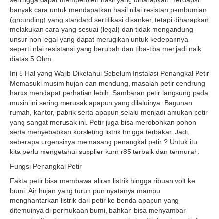
sehingga dapat memperoleh hasil yang diharapkan. Terdapat
banyak cara untuk mendapatkan hasil nilai resistan pembumian
(grounding) yang standard sertifikasi disanker, tetapi diharapkan
melakukan cara yang sesuai (legal) dan tidak mengandung
unsur non legal yang dapat merugikan untuk kedepannya
seperti nlai resistansi yang berubah dan tiba-tiba menjadi naik
diatas 5 Ohm.
Ini 5 Hal yang Wajib Diketahui Sebelum Instalasi Penangkal Petir
Memasuki musim hujan dan mendung, masalah petir cendrung
harus mendapat perhatian lebih. Sambaran petir langsung pada
musin ini sering merusak apapun yang dilaluinya. Bagunan
rumah, kantor, pabrik serta apapun selalu menjadi amukan petir
yang sangat merusak ini. Petir juga bisa merobohkan pohon
serta menyebabkan korsleting listrik hingga terbakar. Jadi,
seberapa urgensinya memasang penangkal petir ? Untuk itu
kita perlu mengetahui supplier kurn r85 terbaik dan termurah.
Fungsi Penangkal Petir
Fakta petir bisa membawa aliran listrik hingga ribuan volt ke
bumi. Air hujan yang turun pun nyatanya mampu
menghantarkan listrik dari petir ke benda apapun yang
ditemuinya di permukaan bumi, bahkan bisa menyambar