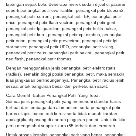
lapangan sepak bola. Beberapa merek sudah dijual di pasaran
seperti penangkal petir evo franklin, penangkal petir bluecrn2,
penangkal petir current, penangkal petir EF, penangkal petir
erico, penangkal petir flash vectron, penangkal petir gent,
penangkal petir lpi guardian, penangkal petir helita pulsar,
penangkal petir kurn, penangkal petir cpt nimbus, penangkal
petir orion, penangkal petir prevectron, penangkal petir lpi
stormaster, penangkal petir UFO, penangkal petir viking,
penangkal petir zeus, penangkal petir bakiral, penangkal petir
neo flash, penangkal petir thomas.
Dengan menggunakan jenis penangkal petir elektrostatis
(radius), semakin tinggi posisi penangkal petir, maka semakin
luas jangkauan perlindungannya. Penangkal petir radius lebih
sesuai untuk bangunan besar dan perkebunan sawit.
Cara Memilih Bahan Penangkal Petir Yang Tepat
Semua jenis penangkal petir yang memenuhi standar harus
terbuat dari tembaga dan alumunium, serta penangkal petir
harus dilapisi bahan anti korosi serta tidak mudah karatan
apalagi jika dipasang di daerah pinggiran pantai. Untuk itu kita
perlu mengetahui supplier kurn r85 terbaik dan termurah.
Untuk proses instalasi penangkal petir yang benar, penangkal