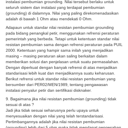
instalasi pembumian grounding. Nilai tersebut berlaku untuk
seluruh sistem dan instalasi yang terdapat pembumian
(grounding) di dalamnya. Nilai yang paling direkomenadasikan
adalah di bawah 1 Ohm atau mendekati 0 Ohm.
Adapaun untuk standar nilai resistan pembumian grounding
pada bidang penangkal petir, menggunakan refrensi peraturan
pemerintah yang berbeda. Tetapi untuk ketentuan standar nilai
resistan pembumian sama dengan refrensi peraturan pada PUIL
2000. Ketentuan yang hampir sama inilah yang menjadikan
masing – masing peraturan akan saling berkaitan dalam
memberikan solusi dan penjelasan untuk suatu permasalahan.
Dengan diperkuat dengan banyak refrensi di atas menjadikan
standarisasi lebih kuat dan menjadikannya suatu keharusan.
Berikut refrensi untuk standar nilai resistan pembumian yang
bersumber dari PER02/MEN/1989, tentang pengawasan
instalasi penyalur petir dan sertifikasi disknaker.
9. Bagaimana jika nilai resistan pembumian (grounding) tidak
sesuai di atas ?
Jadi jika tidak sesuai seharusnya perlu upaya untuk
menyesuaikan dengan nilai yang telah terstandarisasi.
Pertimbangannya adalah jika nilai resistan pembumian
(grounding) lebih dari 5 ohm maka tidak mendapat pengesahan