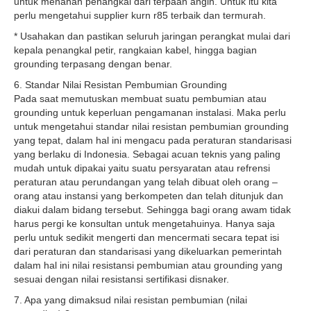
untuk menahan penangkal dari terpaan angin. Untuk itu kita
perlu mengetahui supplier kurn r85 terbaik dan termurah.
* Usahakan dan pastikan seluruh jaringan perangkat mulai dari
kepala penangkal petir, rangkaian kabel, hingga bagian
grounding terpasang dengan benar.
6. Standar Nilai Resistan Pembumian Grounding
Pada saat memutuskan membuat suatu pembumian atau
grounding untuk keperluan pengamanan instalasi. Maka perlu
untuk mengetahui standar nilai resistan pembumian grounding
yang tepat, dalam hal ini mengacu pada peraturan standarisasi
yang berlaku di Indonesia. Sebagai acuan teknis yang paling
mudah untuk dipakai yaitu suatu persyaratan atau refrensi
peraturan atau perundangan yang telah dibuat oleh orang –
orang atau instansi yang berkompeten dan telah ditunjuk dan
diakui dalam bidang tersebut. Sehingga bagi orang awam tidak
harus pergi ke konsultan untuk mengetahuinya. Hanya saja
perlu untuk sedikit mengerti dan mencermati secara tepat isi
dari peraturan dan standarisasi yang dikeluarkan pemerintah
dalam hal ini nilai resistansi pembumian atau grounding yang
sesuai dengan nilai resistansi sertifikasi disnaker.
7. Apa yang dimaksud nilai resistan pembumian (nilai