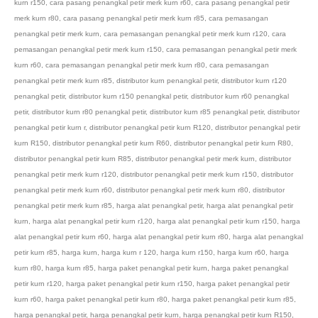
kurn r150
,
cara pasang penangkal petir merk kurn r60
,
cara pasang penangkal petir
merk kurn r80
,
cara pasang penangkal petir merk kurn r85
,
cara pemasangan
penangkal petir merk kurn
,
cara pemasangan penangkal petir merk kurn r120
,
cara
pemasangan penangkal petir merk kurn r150
,
cara pemasangan penangkal petir merk
kurn r60
,
cara pemasangan penangkal petir merk kurn r80
,
cara pemasangan
penangkal petir merk kurn r85
,
distributor kurn penangkal petir
,
distributor kurn r120
penangkal petir
,
distributor kurn r150 penangkal petir
,
distributor kurn r60 penangkal
petir
,
distributor kurn r80 penangkal petir
,
distributor kurn r85 penangkal petir
,
distributor
penangkal petir kurn r
,
distributor penangkal petir kurn R120
,
distributor penangkal petir
kurn R150
,
distributor penangkal petir kurn R60
,
distributor penangkal petir kurn R80
,
distributor penangkal petir kurn R85
,
distributor penangkal petir merk kurn
,
distributor
penangkal petir merk kurn r120
,
distributor penangkal petir merk kurn r150
,
distributor
penangkal petir merk kurn r60
,
distributor penangkal petir merk kurn r80
,
distributor
penangkal petir merk kurn r85
,
harga alat penangkal petir
,
harga alat penangkal petir
kurn
,
harga alat penangkal petir kurn r120
,
harga alat penangkal petir kurn r150
,
harga
alat penangkal petir kurn r60
,
harga alat penangkal petir kurn r80
,
harga alat penangkal
petir kurn r85
,
harga kurn
,
harga kurn r 120
,
harga kurn r150
,
harga kurn r60
,
harga
kurn r80
,
harga kurn r85
,
harga paket penangkal petir kurn
,
harga paket penangkal
petir kurn r120
,
harga paket penangkal petir kurn r150
,
harga paket penangkal petir
kurn r60
,
harga paket penangkal petir kurn r80
,
harga paket penangkal petir kurn r85
,
harga penangkal petir
,
harga penangkal petir kurn
,
harga penangkal petir kurn R150
,