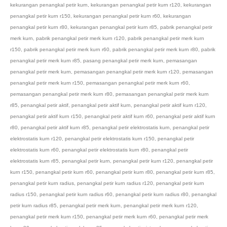
kekurangan penangkal petir kurn
,
kekurangan penangkal petir kurn r120
,
kekurangan
penangkal petir kurn r150
,
kekurangan penangkal petir kurn r60
,
kekurangan
penangkal petir kurn r80
,
kekurangan penangkal petir kurn r85
,
pabrik penangkal petir
merk kurn
,
pabrik penangkal petir merk kurn r120
,
pabrik penangkal petir merk kurn
r150
,
pabrik penangkal petir merk kurn r60
,
pabrik penangkal petir merk kurn r80
,
pabrik
penangkal petir merk kurn r85
,
pasang penangkal petir merk kurn
,
pemasangan
penangkal petir merk kurn
,
pemasangan penangkal petir merk kurn r120
,
pemasangan
penangkal petir merk kurn r150
,
pemasangan penangkal petir merk kurn r60
,
pemasangan penangkal petir merk kurn r80
,
pemasangan penangkal petir merk kurn
r85
,
penangkal petir aktif
,
penangkal petir aktif kurn
,
penangkal petir aktif kurn r120
,
penangkal petir aktif kurn r150
,
penangkal petir aktif kurn r60
,
penangkal petir aktif kurn
r80
,
penangkal petir aktif kurn r85
,
penangkal petir elektrostatis kurn
,
penangkal petir
elektrostatis kurn r120
,
penangkal petir elektrostatis kurn r150
,
penangkal petir
elektrostatis kurn r60
,
penangkal petir elektrostatis kurn r80
,
penangkal petir
elektrostatis kurn r85
,
penangkal petir kurn
,
penangkal petir kurn r120
,
penangkal petir
kurn r150
,
penangkal petir kurn r60
,
penangkal petir kurn r80
,
penangkal petir kurn r85
,
penangkal petir kurn radius
,
penangkal petir kurn radius r120
,
penangkal petir kurn
radius r150
,
penangkal petir kurn radius r60
,
penangkal petir kurn radius r80
,
penangkal
petir kurn radius r85
,
penangkal petir merk kurn
,
penangkal petir merk kurn r120
,
penangkal petir merk kurn r150
,
penangkal petir merk kurn r60
,
penangkal petir merk