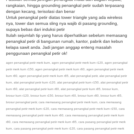
rangkaian, hingga grounding penangkal petir sudah terpasang
dengan kecang, terisolasi dan benar
Untuk penangkal petir diatas tower triangle yang ada wireless
nya, tower dan semua sling nya wajib di pasang grounding,
supaya bebas dari induksi petir
Itulah sejumlah tip yang harus diperhatikan sebelum memasang
penangkal petir di bangunan rumah, kantor, pabrik dan kebun
kelapa sawit anda. Jadi jangan anggap enteng masalah
penggunaan penangkal petir ok!
agen penangkal petir merk kurn
,
agen penangkal petir merk kurn r120
,
agen penangkal
petir merk kurn r150
,
agen penangkal petir merk kurn r60
,
agen penangkal petir merk
kurn r80
,
agen penangkal petir merk kurn r85
,
alat penangkal petir
,
alat penangkal petir
kurn
,
alat penangkal petir kurn r120
,
alat penangkal petir kurn r150
,
alat penangkal petir
kurn r60
,
alat penangkal petir kurn r80
,
alat penangkal petir kurn r85
,
brosur kurn
,
brosur kurn r120
,
brosur kurn r150
,
brosur kurn r60
,
brosur kurn r80
,
brosur kurn r85
,
brosur penangkal petir
,
cara memasang penangkal petir merk kurn
,
cara memasang
penangkal petir merk kurn r120
,
cara memasang penangkal petir merk kurn r150
,
cara
memasang penangkal petir merk kurn r60
,
cara memasang penangkal petir merk kurn
r80
,
cara memasang penangkal petir merk kurn r85
,
cara pasang penangkal petir merk
kurn
,
cara pasang penangkal petir merk kurn r120
,
cara pasang penangkal petir merk