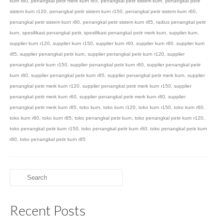
kurn r80
,
penangkal petir merk kurn r85
,
penangkal petir sistem kurn
,
penangkal petir
sistem kurn r120
,
penangkal petir sistem kurn r150
,
penangkal petir sistem kurn r60
,
penangkal petir sistem kurn r80
,
penangkal petir sistem kurn r85
,
radius penangkal petir
kurn
,
spesifikasi penangkal petir
,
spesifikasi penangkal petir merk kurn
,
supplier kurn
,
supplier kurn r120
,
supplier kurn r150
,
supplier kurn r60
,
supplier kurn r80
,
supplier kurn
r85
,
supplier penangkal petir kurn
,
supplier penangkal petir kurn r120
,
supplier
penangkal petir kurn r150
,
supplier penangkal petir kurn r60
,
supplier penangkal petir
kurn r80
,
supplier penangkal petir kurn r85
,
supplier penangkal petir merk kurn
,
supplier
penangkal petir merk kurn r120
,
supplier penangkal petir merk kurn r150
,
supplier
penangkal petir merk kurn r60
,
supplier penangkal petir merk kurn r80
,
supplier
penangkal petir merk kurn r85
,
toko kurn
,
toko kurn r120
,
toko kurn r150
,
toko kurn r60
,
toko kurn r80
,
toko kurn r85
,
toko penangkal petir kurn
,
toko penangkal petir kurn r120
,
toko penangkal petir kurn r150
,
toko penangkal petir kurn r60
,
toko penangkal petir kurn
r80
,
toko penangkal petir kurn r85
Search
for:
Recent Posts