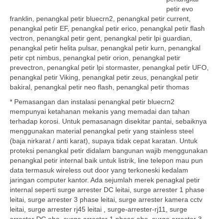
petir evo
franklin, penangkal petir bluecrn2, penangkal petir current,
penangkal petir EF, penangkal petir erico, penangkal petir flash
vectron, penangkal petir gent, penangkal petir lpi guardian,
penangkal petir helita pulsar, penangkal petir kurn, penangkal
petir cpt nimbus, penangkal petir orion, penangkal petir
prevectron, penangkal petir lpi stormaster, penangkal petir UFO,
penangkal petir Viking, penangkal petir zeus, penangkal petir
bakiral, penangkal petir neo flash, penangkal petir thomas
* Pemasangan dan instalasi penangkal petir bluecrn2
mempunyai ketahanan mekanis yang memadai dan tahan
terhadap korosi. Untuk pemasanagn disekitar pantai, sebaiknya
menggunakan material penangkal petir yang stainless steel
(baja nirkarat / anti karat), supaya tidak cepat karatan. Untuk
proteksi penangkal petir didalam bangunan wajib menggunakan
penangkal petir internal baik untuk listrik, line telepon mau pun
data termasuk wireless out door yang terkoneski kedalam
jaringan computer kantor. Ada sejumlah merek penagkal petir
internal seperti surge arrester DC leitai, surge arrester 1 phase
leitai, surge arrester 3 phase leitai, surge arrester kamera cctv
leitai, surge arrester rj45 leitai , surge-arrester-rj11, surge