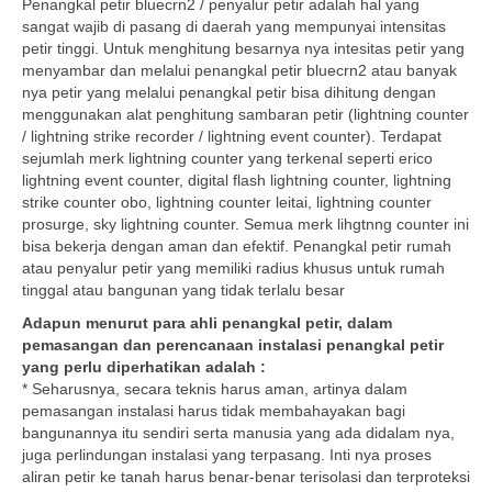
Penangkal petir bluecrn2 / penyalur petir adalah hal yang
sangat wajib di pasang di daerah yang mempunyai intensitas
petir tinggi. Untuk menghitung besarnya nya intesitas petir yang
menyambar dan melalui penangkal petir bluecrn2 atau banyak
nya petir yang melalui penangkal petir bisa dihitung dengan
menggunakan alat penghitung sambaran petir (lightning counter
/ lightning strike recorder / lightning event counter). Terdapat
sejumlah merk lightning counter yang terkenal seperti erico
lightning event counter, digital flash lightning counter, lightning
strike counter obo, lightning counter leitai, lightning counter
prosurge, sky lightning counter. Semua merk lihgtnng counter ini
bisa bekerja dengan aman dan efektif. Penangkal petir rumah
atau penyalur petir yang memiliki radius khusus untuk rumah
tinggal atau bangunan yang tidak terlalu besar
Adapun menurut para ahli penangkal petir, dalam
pemasangan dan perencanaan instalasi penangkal petir
yang perlu diperhatikan adalah :
* Seharusnya, secara teknis harus aman, artinya dalam
pemasangan instalasi harus tidak membahayakan bagi
bangunannya itu sendiri serta manusia yang ada didalam nya,
juga perlindungan instalasi yang terpasang. Inti nya proses
aliran petir ke tanah harus benar-benar terisolasi dan terproteksi