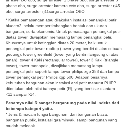
arrester DC obo, surge arrester 1 phase obo, surge arrester 3
phase obo, surge arrester kamera cctv obo, surge arrester rj45
obo, surge-arrester-rj11surge arrester OBO
* Ketika pemasangan atau dilakukan instalasi penangkal petir
bluecrn2, selalu mempertimbangkan bentuk dan ukuran
bangunan, serta ekonomis. Untuk pemasangan penangkal petir
diatas tower, diwajibkan memasang lampu penangkal petir.
Khususnya untuk ketinggian diatas 20 meter, baik untuk
penangkal petir tower rooftop (tower yang berdiri di atas sebuah
gedung), tower greenfield (tower yang berdiri langsung di atas
tanah), tower 4 Kaki (rectangular tower), tower 3 Kaki (triangle
tower), tower monopole, diwajibkan memasang lampu
penangkal petir seperti lampu tower philips xgp 388 dan lampu
tower penangkal petir Philips xgp 500. Adapun besarnya
kebutuhan bangunan akan instalasi anti petir menurut PUIPP
ditentukan oleh nilai bahaya petir (R), yang berkisar diantara
<11 sampai >14.
Besarnya nilai R sangat bergantung pada nilai indeks dari
beberapa kategori yaitu:
* Jenis & macam fungsi bangunan, dari bangunan biasa,
bangunan publik, instalasi gas/minyak, sampi bangunan yang
mudah meledak.