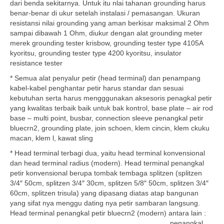
dari benda sekitarnya. Untuk itu nlai tahanan grounding harus
benar-benar di ukur setelah instalasi / pemasangan. Ukuran
resistansi nilai grounding yang aman berkisar maksimal 2 Ohm
sampai dibawah 1 Ohm, diukur dengan alat grounding meter
merek grounding tester krisbow, grounding tester type 4105A
kyoritsu, grounding tester type 4200 kyoritsu, insulator
resistance tester
* Semua alat penyalur petir (head terminal) dan penampang
kabel-kabel penghantar petir harus standar dan sesuai
kebutuhan serta harus mengggunakan aksesoris penagkal petir
yang kwalitas terbaik baik untuk bak kontrol, base plate – air rod
base – multi point, busbar, connection sleeve penangkal petir
bluecrn2, grounding plate, join schoen, klem cincin, klem ckuku
macan, klem l, kawat sling
* Head terminal terbagi dua, yaitu head terminal konvensional
dan head terminal radius (modern). Head terminal penangkal
petir konvensional berupa tombak tembaga splitzen (splitzen
3/4″ 50cm, splitzen 3/4″ 30cm, splitzen 5/8″ 50cm, splitzen 3/4″
60cm, splitzen trisula) yang dipasang diatas atap bangunan
yang sifat nya menggu dating nya petir sambaran langsung.
Head terminal
penangkal petir bluecrn2 (modern) antara lain :
penangkal