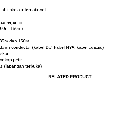
hli skala international
tas terjamin
l (60m-150m)
us 85m dan 150m
down conductor (kabel BC, kabel NYA, kabel coaxial)
askan
ngkap petir
as (lapangan terbuka)
RELATED PRODUCT