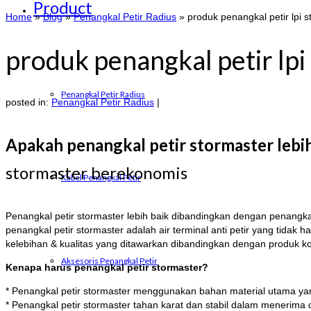
Product
Home
»
Blog
»
Penangkal Petir Radius
»
produk penangkal petir lpi 
produk penangkal petir lpi
Penangkal Petir Radius
posted in:
Penangkal Petir Radius
|
Apakah penangkal petir stormaster lebi
stormaster berekonomis
Kabel Penangkal Petir
Penangkal petir stormaster lebih baik dibandingkan dengan penangkal
penangkal petir stormaster adalah air terminal anti petir yang tid
kelebihan & kualitas yang ditawarkan dibandingkan dengan produk k
Aksesoris Penangkal Petir
Kenapa harus penangkal petir stormaster?
* Penangkal petir stormaster menggunakan bahan material utama yan
* Penangkal petir stormaster tahan karat dan stabil dalam menerima 