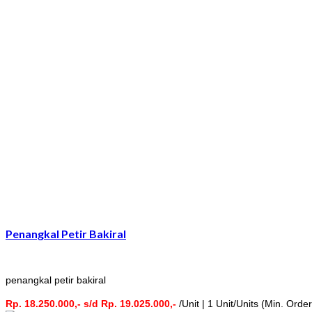
Penangkal Petir Bakiral
penangkal petir bakiral
Rp. 18.250.000,- s/d Rp. 19.025.000,-
/Unit | 1 Unit/Units (Min. Order