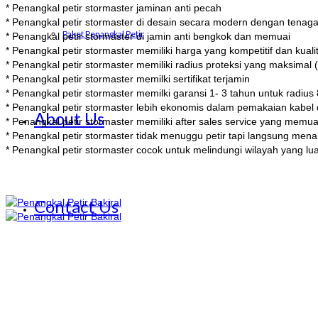
* Penangkal petir stormaster jaminan anti pecah
* Penangkal petir stormaster di desain secara modern dengan tenaga a
Paket Penangkal Petir
* Penangkal petir stormaster di jamin anti bengkok dan memuai
* Penangkal petir stormaster memiliki harga yang kompetitif dan kuali
* Penangkal petir stormaster memiliki radius proteksi yang maksima
* Penangkal petir stormaster memilki sertifikat terjamin
* Penangkal petir stormaster memilki garansi 1- 3 tahun untuk radi
* Penangkal petir stormaster lebih ekonomis dalam pemakaian kabel 
About Us
* Penangkal petir stormaster memiliki after sales service yang memu
* Penangkal petir stormaster tidak menuggu petir tapi langsung mena
* Penangkal petir stormaster cocok untuk melindungi wilayah yang lu
Contact Us