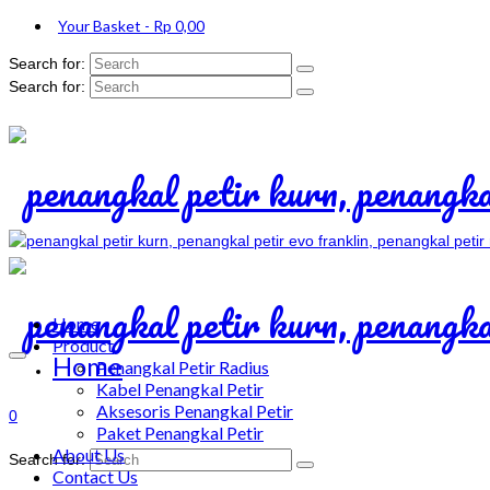
Your Basket
-
Rp
0,00
Search for:
Search for:
Home
Product
Home
Penangkal Petir Radius
Kabel Penangkal Petir
Aksesoris Penangkal Petir
0
Paket Penangkal Petir
About Us
Search for:
Contact Us