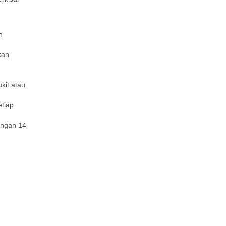
h
kan
kit atau
etiap
engan 14