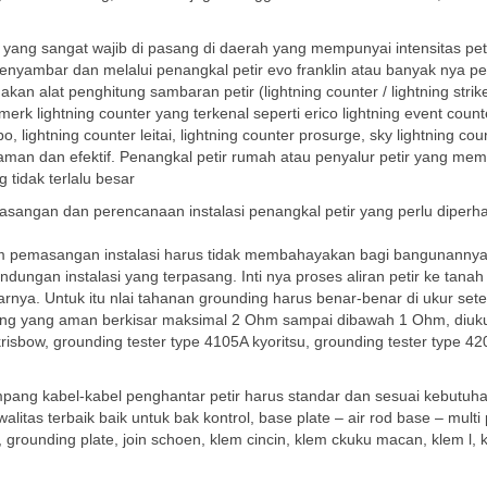
al yang sangat wajib di pasang di daerah yang mempunyai intensitas petir
enyambar dan melalui penangkal petir evo franklin atau banyak nya pe
an alat penghitung sambaran petir (lightning counter / lightning strik
merk lightning counter yang terkenal seperti erico lightning event count
obo, lightning counter leitai, lightning counter prosurge, sky lightning cou
man dan efektif. Penangkal petir rumah atau penyalur petir yang memil
tidak terlalu besar
asangan dan perencanaan instalasi penangkal petir yang perlu diperha
am pemasangan instalasi harus tidak membahayakan bagi bangunannya 
ndungan instalasi yang terpasang. Inti nya proses aliran petir ke tanah
tarnya. Untuk itu nlai tahanan grounding harus benar-benar di ukur sete
unding yang aman berkisar maksimal 2 Ohm sampai dibawah 1 Ohm, diuk
isbow, grounding tester type 4105A kyoritsu, grounding tester type 42
mpang kabel-kabel penghantar petir harus standar dan sesuai kebutuha
tas terbaik baik untuk bak kontrol, base plate – air rod base – multi 
, grounding plate, join schoen, klem cincin, klem ckuku macan, klem l, 