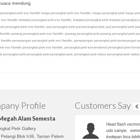
 cuaca mendung
penangkal petir evo franklin harga penangkal petir evo franklin
,
harga penangkal petir harga pe
 evo franklin instalasi penangkal petir evo franklin
,
instalasi penangkal petir instalasi penangkal pe
jual penangkal petir evo franklin
,
jual penangkal petir jual penangkal petir
,
jual penangkal petir ju
ranklin pasang penangkal petir evo franklin
,
pasang penangkal petir pasang penangkal petir p
franklin pemasangan penangkal petir evo franklin
,
pemasangan penangkal petir pemasangan p
tir evo franklin penangkal petir evo franklin
,
penangkal petir konvensional penangkal petir konve
ir penangkal petir penangkal petir penangkal petir
,
penangkal petir radius penangkal petir radiu
any Profile
Customers Say
 Megah Alam Semesta
Head flash vectro
gkal Petir Gallery
uda sampe, semo
 Pelangi Blok h36, Taman Palem
kedepan bisa lebih