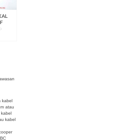
KAL
EF
D
ORE
 kawasan
 kabel
mm atau
 kabel
au kabel
cooper
 BC