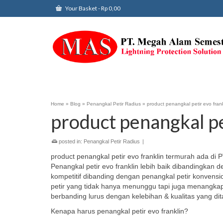
Your Basket
-
Rp
0,00
Home
»
Blog
»
Penangkal Petir Radius
»
product penangkal petir evo frank
product penangkal pe
posted in:
Penangkal Petir Radius
|
product penangkal petir evo franklin termurah ada di
Penangkal petir evo franklin lebih baik dibandingkan 
kompetitif dibanding dengan penangkal petir konvension
petir yang tidak hanya menunggu tapi juga menangkap
berbanding lurus dengan kelebihan & kualitas yang d
Kenapa harus penangkal petir evo franklin?