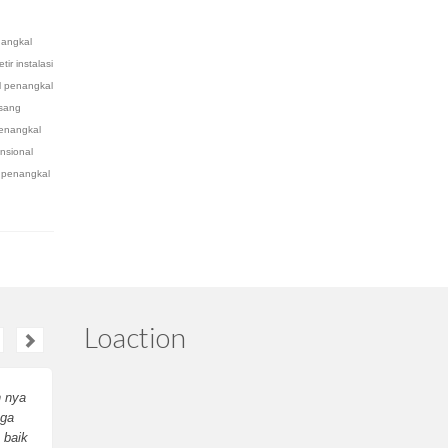
nangkal
tir instalasi
al penangkal
asang
enangkal
nsional
s penangkal
Loaction
n nya
penangkal petir evo
ga
franklin nya suda
 baik
sampai, …. thx ya