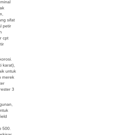
rminal
bak
m,
ng sifat
 petir
h
r cpt
tir
orosi.
 karat),
aik untuk
ah merek
ter
rester 3
ngunan,
ntuk
ield
p 500.
rkisar