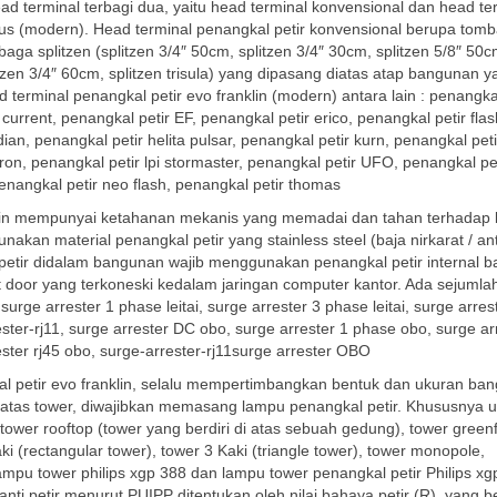
ad terminal terbagi dua, yaitu head terminal konvensional dan head te
ius (modern). Head terminal penangkal petir konvensional berupa tom
aga splitzen (splitzen 3/4″ 50cm, splitzen 3/4″ 30cm, splitzen 5/8″ 50c
tzen 3/4″ 60cm, splitzen trisula) yang dipasang diatas atap bangunan ya
erminal penangkal petir evo franklin (modern) antara lain : penangkal
 current, penangkal petir EF, penangkal petir erico, penangkal petir flas
dian, penangkal petir helita pulsar, penangkal petir kurn, penangkal peti
ron, penangkal petir lpi stormaster, penangkal petir UFO, penangkal pe
penangkal petir neo flash, penangkal petir thomas
klin mempunyai ketahanan mekanis yang memadai dan tahan terhadap k
an material penangkal petir yang stainless steel (baja nirkarat / anti
 petir didalam bangunan wajib menggunakan penangkal petir internal b
out door yang terkoneski kedalam jaringan computer kantor. Ada sejuml
 surge arrester 1 phase leitai, surge arrester 3 phase leitai, surge arres
rrester-rj11, surge arrester DC obo, surge arrester 1 phase obo, surge ar
ster rj45 obo, surge-arrester-rj11surge arrester OBO
al petir evo franklin, selalu mempertimbangkan bentuk dan ukuran ba
iatas tower, diwajibkan memasang lampu penangkal petir. Khususnya u
 tower rooftop (tower yang berdiri di atas sebuah gedung), tower greenf
ki (rectangular tower), tower 3 Kaki (triangle tower), tower monopole,
mpu tower philips xgp 388 dan lampu tower penangkal petir Philips xg
i petir menurut PUIPP ditentukan oleh nilai bahaya petir (R), yang be