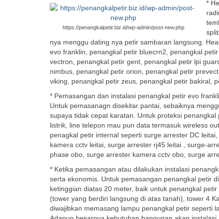
* He
rad
temb
https://penangkalpetir.biz.id/wp-admin/post-new.php
spli
nya menggu dating nya petir sambaran langsung. Head t
evo franklin, penangkal petir bluecrn2, penangkal petir
vectron, penangkal petir gent, penangkal petir lpi guar
nimbus, penangkal petir orion, penangkal petir prevect
viking, penangkal petir zeus, penangkal petir bakiral, 
* Pemasangan dan instalasi penangkal petir evo fran
Untuk pemasanagn disekitar pantai, sebaiknya menggunak
supaya tidak cepat karatan. Untuk proteksi penangkal
listrik, line telepon mau pun data termasuk wireless 
penagkal petir internal seperti surge arrester DC leitai,
kamera cctv leitai, surge arrester rj45 leitai , surge-a
phase obo, surge arrester kamera cctv obo, surge arre
* Ketika pemasangan atau dilakukan instalasi penangk
serta ekonomis. Untuk pemasangan penangkal petir d
ketinggian diatas 20 meter, baik untuk penangkal petir
(tower yang berdiri langsung di atas tanah), tower 4 Ka
diwajibkan memasang lampu penangkal petir seperti la
Adapun besarnya kebutuhan bangunan akan instalasi ant