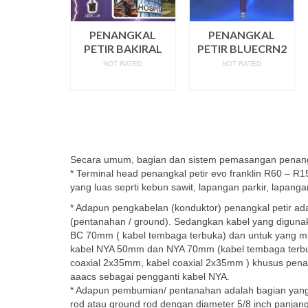
PENANGKAL
PENANGKAL
PETIR BAKIRAL
PETIR BLUECRN2
NOT RATED
NOT RATED
READ MORE
READ MORE
Secara umum, bagian dan sistem pemasangan penangkal
* Terminal head penangkal petir evo franklin R60 – R1
yang luas seprti kebun sawit, lapangan parkir, lapangan
* Adapun pengkabelan (konduktor) penangkal petir ad
(pentanahan / ground). Sedangkan kabel yang digunak
BC 70mm ( kabel tembaga terbuka) dan untuk yang
kabel NYA 50mm dan NYA 70mm (kabel tembaga terbun
coaxial 2x35mm, kabel coaxial 2x35mm ) khusus penan
aaacs sebagai pengganti kabel NYA.
* Adapun pembumian/ pentanahan adalah bagian yan
rod atau ground rod dengan diameter 5/8 inch panjan