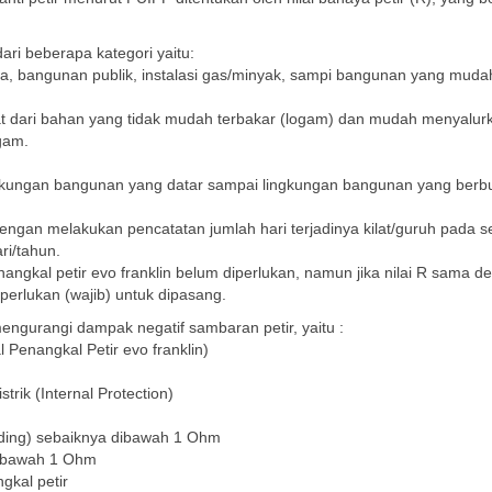
ari beberapa kategori yaitu:
a, bangunan publik, instalasi gas/minyak, sampi bangunan yang muda
buat dari bahan yang tidak mudah terbakar (logam) dan mudah menyalur
ogam.
ingkungan bangunan yang datar sampai lingkungan bangunan yang berbu
n dengan melakukan pencatatan jumlah hari terjadinya kilat/guruh pada s
ri/tahun.
angkal petir evo franklin belum diperlukan, namun jika nilai R sama d
iperlukan (wajib) untuk dipasang.
engurangi dampak negatif sambaran petir, yaitu :
Penangkal Petir evo franklin)
trik (Internal Protection)
nding) sebaiknya dibawah 1 Ohm
dibawah 1 Ohm
gkal petir