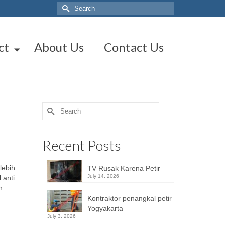
Search
for:
ct
About Us
Contact Us
Search
for:
Recent Posts
lebih
TV Rusak Karena Petir
July 14, 2026
 anti
n
Kontraktor penangkal petir
Yogyakarta
July 3, 2026