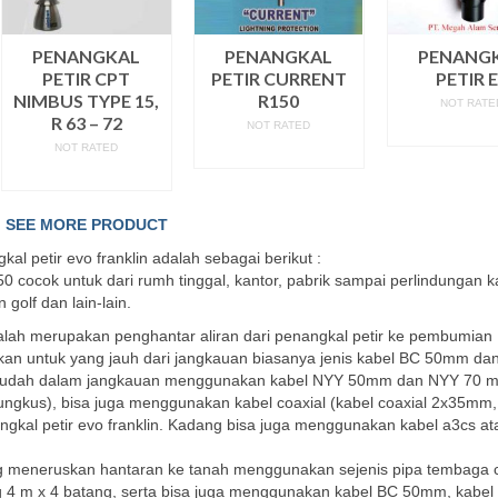
PENANGKAL
PENANGKAL
PENANG
PETIR CPT
PETIR CURRENT
PETIR 
NIMBUS TYPE 15,
R150
NOT RATE
R 63 – 72
NOT RATED
READ M
NOT RATED
READ MORE
READ MORE
SEE MORE PRODUCT
 petir evo franklin adalah sebagai berikut :
50 cocok untuk dari rumh tinggal, kantor, pabrik sampai perlindungan
 golf dan lain-lain.
alah merupakan penghantar aliran dari penangkal petir ke pembumian
an untuk yang jauh dari jangkauan biasanya jenis kabel BC 50mm dan
 mudah dalam jangkauan menggunakan kabel NYY 50mm dan NYY 70 
gkus), bisa juga menggunakan kabel coaxial (kabel coaxial 2x35mm,
gkal petir evo franklin. Kadang bisa juga menggunakan kabel a3cs at
g meneruskan hantaran ke tanah menggunakan sejenis pipa tembaga 
g 4 m x 4 batang, serta bisa juga menggunakan kabel BC 50mm, kabel