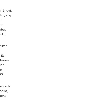
 tinggi.
tir yang
e
er,
nter.
iki
tikan
itu
 harus
lah
ur
00
n serta
point,
kawat