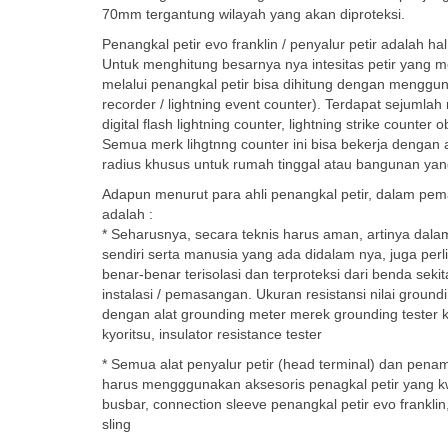
70mm tergantung wilayah yang akan diproteksi.
Penangkal petir evo franklin / penyalur petir adalah h
Untuk menghitung besarnya nya intesitas petir yang m
melalui penangkal petir bisa dihitung dengan menggunak
recorder / lightning event counter). Terdapat sejumlah 
digital flash lightning counter, lightning strike counter 
Semua merk lihgtnng counter ini bisa bekerja dengan a
radius khusus untuk rumah tinggal atau bangunan yang 
Adapun menurut para ahli penangkal petir, dalam pem
adalah :
* Seharusnya, secara teknis harus aman, artinya dal
sendiri serta manusia yang ada didalam nya, juga perli
benar-benar terisolasi dan terproteksi dari benda seki
instalasi / pemasangan. Ukuran resistansi nilai gro
dengan alat grounding meter merek grounding tester kr
kyoritsu, insulator resistance tester
* Semua alat penyalur petir (head terminal) dan pena
harus mengggunakan aksesoris penagkal petir yang kwali
busbar, connection sleeve penangkal petir evo franklin
sling