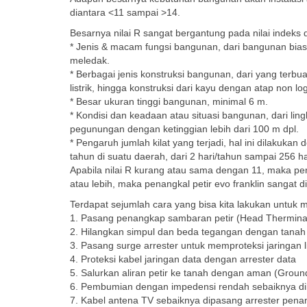
diantara <11 sampai >14.
Besarnya nilai R sangat bergantung pada nilai indeks d
* Jenis & macam fungsi bangunan, dari bangunan bias
meledak.
* Berbagai jenis konstruksi bangunan, dari yang ter
listrik, hingga konstruksi dari kayu dengan atap non l
* Besar ukuran tinggi bangunan, minimal 6 m.
* Kondisi dan keadaan atau situasi bangunan, dari l
pegunungan dengan ketinggian lebih dari 100 m dpl.
* Pengaruh jumlah kilat yang terjadi, hal ini dilakuka
tahun di suatu daerah, dari 2 hari/tahun sampai 256 ha
Apabila nilai R kurang atau sama dengan 11, maka pen
atau lebih, maka penangkal petir evo franklin sangat d
Terdapat sejumlah cara yang bisa kita lakukan untuk m
1. Pasang penangkap sambaran petir (Head Therminal 
2. Hilangkan simpul dan beda tegangan dengan tanah
3. Pasang surge arrester untuk memproteksi jaringan lis
4. Proteksi kabel jaringan data dengan arrester data
5. Salurkan aliran petir ke tanah dengan aman (Grou
6. Pembumian dengan impedensi rendah sebaiknya 
7. Kabel antena TV sebaiknya dipasang arrester penan