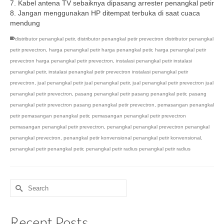
7. Kabel antena TV sebaiknya dipasang arrester penangkal petir
8. Jangan menggunakan HP ditempat terbuka di saat cuaca
mendung
distributor penangkal petir
,
distributor penangkal petir prevectron distributor penangkal
petir prevectron
,
harga penangkal petir harga penangkal petir
,
harga penangkal petir
prevectron harga penangkal petir prevectron
,
instalasi penangkal petir instalasi
penangkal petir
,
instalasi penangkal petir prevectron instalasi penangkal petir
prevectron
,
jual penangkal petir jual penangkal petir
,
jual penangkal petir prevectron jual
penangkal petir prevectron
,
pasang penangkal petir pasang penangkal petir
,
pasang
penangkal petir prevectron pasang penangkal petir prevectron
,
pemasangan penangkal
petir pemasangan penangkal petir
,
pemasangan penangkal petir prevectron
pemasangan penangkal petir prevectron
,
penangkal penangkal prevectron penangkal
penangkal prevectron
,
penangkal petir konvensional penangkal petir konvensional
,
penangkal petir penangkal petir
,
penangkal petir radius penangkal petir radius
Search
for:
Recent Posts