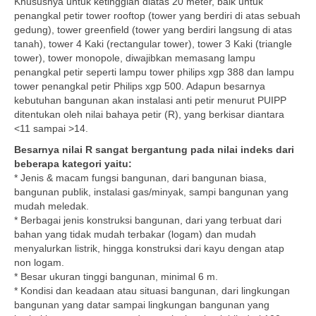
Khususnya untuk ketinggian diatas 20 meter, baik untuk
penangkal petir tower rooftop (tower yang berdiri di atas sebuah
gedung), tower greenfield (tower yang berdiri langsung di atas
tanah), tower 4 Kaki (rectangular tower), tower 3 Kaki (triangle
tower), tower monopole, diwajibkan memasang lampu
penangkal petir seperti lampu tower philips xgp 388 dan lampu
tower penangkal petir Philips xgp 500. Adapun besarnya
kebutuhan bangunan akan instalasi anti petir menurut PUIPP
ditentukan oleh nilai bahaya petir (R), yang berkisar diantara
<11 sampai >14.
Besarnya nilai R sangat bergantung pada nilai indeks dari
beberapa kategori yaitu:
* Jenis & macam fungsi bangunan, dari bangunan biasa,
bangunan publik, instalasi gas/minyak, sampi bangunan yang
mudah meledak.
* Berbagai jenis konstruksi bangunan, dari yang terbuat dari
bahan yang tidak mudah terbakar (logam) dan mudah
menyalurkan listrik, hingga konstruksi dari kayu dengan atap
non logam.
* Besar ukuran tinggi bangunan, minimal 6 m.
* Kondisi dan keadaan atau situasi bangunan, dari lingkungan
bangunan yang datar sampai lingkungan bangunan yang