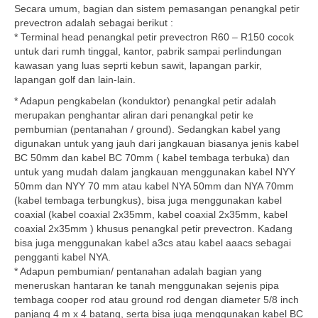
Secara umum, bagian dan sistem pemasangan penangkal petir
prevectron adalah sebagai berikut :
* Terminal head penangkal petir prevectron R60 – R150 cocok
untuk dari rumh tinggal, kantor, pabrik sampai perlindungan
kawasan yang luas seprti kebun sawit, lapangan parkir,
lapangan golf dan lain-lain.
* Adapun pengkabelan (konduktor) penangkal petir adalah
merupakan penghantar aliran dari penangkal petir ke
pembumian (pentanahan / ground). Sedangkan kabel yang
digunakan untuk yang jauh dari jangkauan biasanya jenis kabel
BC 50mm dan kabel BC 70mm ( kabel tembaga terbuka) dan
untuk yang mudah dalam jangkauan menggunakan kabel NYY
50mm dan NYY 70 mm atau kabel NYA 50mm dan NYA 70mm
(kabel tembaga terbungkus), bisa juga menggunakan kabel
coaxial (kabel coaxial 2x35mm, kabel coaxial 2x35mm, kabel
coaxial 2x35mm ) khusus penangkal petir prevectron. Kadang
bisa juga menggunakan kabel a3cs atau kabel aaacs sebagai
pengganti kabel NYA.
* Adapun pembumian/ pentanahan adalah bagian yang
meneruskan hantaran ke tanah menggunakan sejenis pipa
tembaga cooper rod atau ground rod dengan diameter 5/8 inch
panjang 4 m x 4 batang, serta bisa juga menggunakan kabel BC