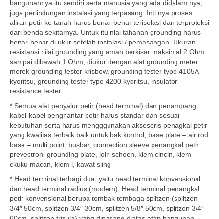
bangunannya itu sendiri serta manusia yang ada didalam nya,
juga perlindungan instalasi yang terpasang. Inti nya proses
aliran petir ke tanah harus benar-benar terisolasi dan terproteksi
dari benda sekitarnya. Untuk itu nlai tahanan grounding harus
benar-benar di ukur setelah instalasi / pemasangan. Ukuran
resistansi nilai grounding yang aman berkisar maksimal 2 Ohm
sampai dibawah 1 Ohm, diukur dengan alat grounding meter
merek grounding tester krisbow, grounding tester type 4105A
kyoritsu, grounding tester type 4200 kyoritsu, insulator
resistance tester
* Semua alat penyalur petir (head terminal) dan penampang
kabel-kabel penghantar petir harus standar dan sesuai
kebutuhan serta harus mengggunakan aksesoris penagkal petir
yang kwalitas terbaik baik untuk bak kontrol, base plate – air rod
base – multi point, busbar, connection sleeve penangkal petir
prevectron, grounding plate, join schoen, klem cincin, klem
ckuku macan, klem l, kawat sling
* Head terminal terbagi dua, yaitu head terminal konvensional
dan head terminal radius (modern). Head terminal penangkal
petir konvensional berupa tombak tembaga splitzen (splitzen
3/4″ 50cm, splitzen 3/4″ 30cm, splitzen 5/8″ 50cm, splitzen 3/4″
60cm, splitzen trisula) yang dipasang diatas atap bangunan