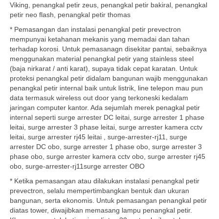
Viking, penangkal petir zeus, penangkal petir bakiral, penangkal
petir neo flash, penangkal petir thomas
* Pemasangan dan instalasi penangkal petir prevectron
mempunyai ketahanan mekanis yang memadai dan tahan
terhadap korosi. Untuk pemasanagn disekitar pantai, sebaiknya
menggunakan material penangkal petir yang stainless steel
(baja nirkarat / anti karat), supaya tidak cepat karatan. Untuk
proteksi penangkal petir didalam bangunan wajib menggunakan
penangkal petir internal baik untuk listrik, line telepon mau pun
data termasuk wireless out door yang terkoneski kedalam
jaringan computer kantor. Ada sejumlah merek penagkal petir
internal seperti surge arrester DC leitai, surge arrester 1 phase
leitai, surge arrester 3 phase leitai, surge arrester kamera cctv
leitai, surge arrester rj45 leitai , surge-arrester-rj11, surge
arrester DC obo, surge arrester 1 phase obo, surge arrester 3
phase obo, surge arrester kamera cctv obo, surge arrester rj45
obo, surge-arrester-rj11surge arrester OBO
* Ketika pemasangan atau dilakukan instalasi penangkal petir
prevectron, selalu mempertimbangkan bentuk dan ukuran
bangunan, serta ekonomis. Untuk pemasangan penangkal petir
diatas tower, diwajibkan memasang lampu penangkal petir.