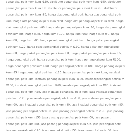
penangkal petir merk kurn r120
,
distributor penangkal petir merk kurn r150
,
distributor
penangkal petir merk kurn r60
,
distributor penangkal petir merk kurn r80
,
distributor
penangkal petir merk kurn r85
,
harga alat penangkal petir
,
harga alat penangkal petir
kurn
,
harga alat penangkal petir kurn r120
,
harga alat penangkal petir kurn r150
,
harga
alat penangkal petir kurn r60
,
harga alat penangkal petir kurn r80
,
harga alat penangkal
petir kurn r85
,
harga kurn
,
harga kurn r 120
,
harga kurn r150
,
harga kurn r60
,
harga
kurn r80
,
harga kurn r85
,
harga paket penangkal petir kurn
,
harga paket penangkal
petir kurn r120
,
harga paket penangkal petir kurn r150
,
harga paket penangkal petir
kurn r60
,
harga paket penangkal petir kurn r80
,
harga paket penangkal petir kurn r85
,
harga penangkal petir
,
harga penangkal petir kurn
,
harga penangkal petir kurn R150
,
harga penangkal petir kurn R60
,
harga penangkal petir kurn R80
,
harga penangkal petir
kurn r85 harga penangkal petir kurn r120
,
harga penangkal petir merk kurn
,
instalasi
penangkal petir kurn
,
instalasi penangkal petir kurn R120
,
instalasi penangkal petir kurn
R150
,
instalasi penangkal petir kurn R60
,
instalasi penangkal petir kurn R80
,
instalasi
penangkal petir kurn R85
,
jasa instalasi penangkal petir kurn
,
jasa instalasi penangkal
petir kurn r120
,
jasa instalasi penangkal petir kurn r150
,
jasa instalasi penangkal petir
kurn r60
,
jasa instalasi penangkal petir kurn r80
,
jasa instalasi penangkal petir kurn r85
,
jasa pasang penangkal petir kurn
,
jasa pasang penangkal petir kurn r120
,
jasa pasang
penangkal petir kurn r150
,
jasa pasang penangkal petir kurn r60
,
jasa pasang
penangkal petir kurn r80
,
jasa pasang penangkal petir kurn r85
,
jasa penangkal petir
,
jasa penangkal petir r120
,
jasa penangkal petir r150
,
jasa penangkal petir r60
,
jasa