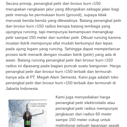
Secara prinsip, penangkal petir dan brosur kurn r150
merupakan rangkaian jalur yang difungsikan sebagai jalan bagi
petir menuju ke permukaan bumi (ground), supaya tidak
merusak benda-benda yang dilewatinya. Batang penangkal petir
dan brosur kurn r150 radius berupa batang tembaga yang
ujungnya runcing, tapi mempunyai kemampuan menangkap
petir sampai 150 meter dari sumber petir. Dibuat runcing karena
muatan listrik mempunyai sifat mudah berkumpul dan lepas
pada ujung logam yang runcing. Sehingga dapat memperlancar
proses tarik menarik dengan muatan listrik (petir) yang ada di
awan. Batang runcing penangkal petir dan brosur kurn r150
radius ini dipasang pada bagian puncak suatu bangunan. Harga
penangkal petir dan brosur kurn r150 terbaik dan termurah
hanya ada di PT. Megah Alam Semesta. Kami juga adalah toko
penangkal petir dan brosur kurn r150 terbaik dan termurah di
Jakarta Indonesia.
Kami juga menyediakan harga
penangkal petir elektrostatis atau
penangkal petir radius mempunyai
jangkauan dari radius 60 meter
sampe 150 meter cukup untuk
melindungi sebuah lapangan sepak