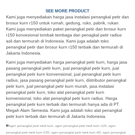
SEE MORE PRODUCT
Kami juga menyediakan harga jasa instalasi penangkal petir dan
brosur kurn r150 untuk rumah, gedung, ruko, pabrik, rukan.
Kami juga menyediakan paket penangkal petir dan brosur kurn
r150 konvesional tombak tembaga dan penagkal petir radius
asli dan termurah di Indonesia. Kami juga adalah toko
penangkal petir dan brosur kurn r150 terbaik dan termurah di
Jakarta Indonesia.
Kami juga menyediakan harga penangkal petir kurn, harga jasa
pasang penangkal petir kurn, jual penangkal petir kurn, jual
penangkal petir kurn konvensional, jual penangkal petir kurn
radius, jasa pasang penangkal petir kurn, distributor penangkal
petir kurn, jual penangkal petir kurn murah, jasa instalasi
penangkal petir kurn, toko alat penangkal petir kurn
konvensional, toko alat penangkal petir kurn radius. Harga
penangkal petir kurn terbaik dan termurah hanya ada di PT.
Megah Alam Semesta. Kami juga adalah toko alat penangkal
petir kurn terbaik dan termurah di Jakarta Indonesia.
agen penangkal petir merk kurn
,
agen penangkal petir merk kurn r120
,
agen
penangkal petir merk kurn r150
,
agen penangkal petir merk kurn r60
,
agen penangkal