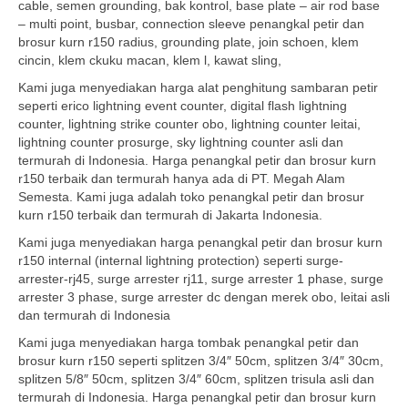
cable, semen grounding, bak kontrol, base plate – air rod base
– multi point, busbar, connection sleeve penangkal petir dan
brosur kurn r150 radius, grounding plate, join schoen, klem
cincin, klem ckuku macan, klem l, kawat sling,
Kami juga menyediakan harga alat penghitung sambaran petir
seperti erico lightning event counter, digital flash lightning
counter, lightning strike counter obo, lightning counter leitai,
lightning counter prosurge, sky lightning counter asli dan
termurah di Indonesia. Harga penangkal petir dan brosur kurn
r150 terbaik dan termurah hanya ada di PT. Megah Alam
Semesta. Kami juga adalah toko penangkal petir dan brosur
kurn r150 terbaik dan termurah di Jakarta Indonesia.
Kami juga menyediakan harga penangkal petir dan brosur kurn
r150 internal (internal lightning protection) seperti surge-
arrester-rj45, surge arrester rj11, surge arrester 1 phase, surge
arrester 3 phase, surge arrester dc dengan merek obo, leitai asli
dan termurah di Indonesia
Kami juga menyediakan harga tombak penangkal petir dan
brosur kurn r150 seperti splitzen 3/4″ 50cm, splitzen 3/4″ 30cm,
splitzen 5/8″ 50cm, splitzen 3/4″ 60cm, splitzen trisula asli dan
termurah di Indonesia. Harga penangkal petir dan brosur kurn