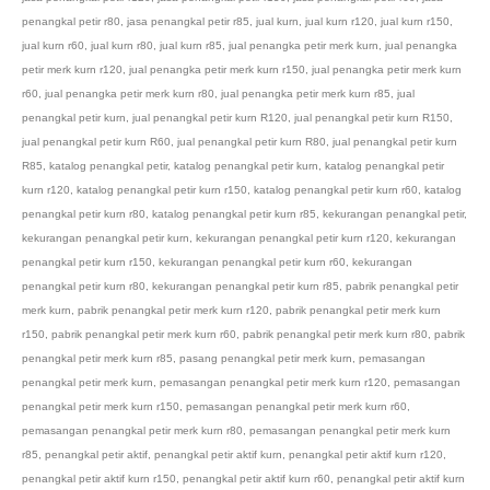
penangkal petir r80
,
jasa penangkal petir r85
,
jual kurn
,
jual kurn r120
,
jual kurn r150
,
jual kurn r60
,
jual kurn r80
,
jual kurn r85
,
jual penangka petir merk kurn
,
jual penangka
petir merk kurn r120
,
jual penangka petir merk kurn r150
,
jual penangka petir merk kurn
r60
,
jual penangka petir merk kurn r80
,
jual penangka petir merk kurn r85
,
jual
penangkal petir kurn
,
jual penangkal petir kurn R120
,
jual penangkal petir kurn R150
,
jual penangkal petir kurn R60
,
jual penangkal petir kurn R80
,
jual penangkal petir kurn
R85
,
katalog penangkal petir
,
katalog penangkal petir kurn
,
katalog penangkal petir
kurn r120
,
katalog penangkal petir kurn r150
,
katalog penangkal petir kurn r60
,
katalog
penangkal petir kurn r80
,
katalog penangkal petir kurn r85
,
kekurangan penangkal petir
,
kekurangan penangkal petir kurn
,
kekurangan penangkal petir kurn r120
,
kekurangan
penangkal petir kurn r150
,
kekurangan penangkal petir kurn r60
,
kekurangan
penangkal petir kurn r80
,
kekurangan penangkal petir kurn r85
,
pabrik penangkal petir
merk kurn
,
pabrik penangkal petir merk kurn r120
,
pabrik penangkal petir merk kurn
r150
,
pabrik penangkal petir merk kurn r60
,
pabrik penangkal petir merk kurn r80
,
pabrik
penangkal petir merk kurn r85
,
pasang penangkal petir merk kurn
,
pemasangan
penangkal petir merk kurn
,
pemasangan penangkal petir merk kurn r120
,
pemasangan
penangkal petir merk kurn r150
,
pemasangan penangkal petir merk kurn r60
,
pemasangan penangkal petir merk kurn r80
,
pemasangan penangkal petir merk kurn
r85
,
penangkal petir aktif
,
penangkal petir aktif kurn
,
penangkal petir aktif kurn r120
,
penangkal petir aktif kurn r150
,
penangkal petir aktif kurn r60
,
penangkal petir aktif kurn