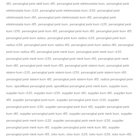
r80
,
penangkal petir aktif kurn r85
,
penangkal petir elektrostatis kurn
,
penangkal petir
elektrostatis kurn r120
,
penangkal petir elektrostatis kurn r150
,
penangkal petir
elektrostatis kurn r60
,
penangkal petir elektrostatis kurn r80
,
penangkal petir
elektrostatis kurn r85
,
penangkal petir kurn
,
penangkal petir kurn r120
,
penangkal petir
kurn r150
,
penangkal petir kurn r60
,
penangkal petir kurn r80
,
penangkal petir kurn r85
,
penangkal petir kurn radius
,
penangkal petir kurn radius r120
,
penangkal petir kurn
radius r150
,
penangkal petir kurn radius r60
,
penangkal petir kurn radius r80
,
penangkal
petir kurn radius r85
,
penangkal petir merk kurn
,
penangkal petir merk kurn r120
,
penangkal petir merk kurn r150
,
penangkal petir merk kurn r60
,
penangkal petir merk
kurn r80
,
penangkal petir merk kurn r85
,
penangkal petir sistem kurn
,
penangkal petir
sistem kurn r120
,
penangkal petir sistem kurn r150
,
penangkal petir sistem kurn r60
,
penangkal petir sistem kurn r80
,
penangkal petir sistem kurn r85
,
radius penangkal petir
kurn
,
spesifikasi penangkal petir
,
spesifikasi penangkal petir merk kurn
,
supplier kurn
,
supplier kurn r120
,
supplier kurn r150
,
supplier kurn r60
,
supplier kurn r80
,
supplier kurn
r85
,
supplier penangkal petir kurn
,
supplier penangkal petir kurn r120
,
supplier
penangkal petir kurn r150
,
supplier penangkal petir kurn r60
,
supplier penangkal petir
kurn r80
,
supplier penangkal petir kurn r85
,
supplier penangkal petir merk kurn
,
supplier
penangkal petir merk kurn r120
,
supplier penangkal petir merk kurn r150
,
supplier
penangkal petir merk kurn r60
,
supplier penangkal petir merk kurn r80
,
supplier
penangkal petir merk kurn r85
,
toko kurn
,
toko kurn r120
,
toko kurn r150
,
toko kurn r60
,