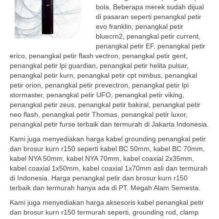
bola. Beberapa merek sudah dijual
di pasaran seperti penangkal petir
evo franklin, penangkal petir
bluecrn2, penangkal petir current,
penangkal petir EF, penangkal petir
erico, penangkal petir flash vectron, penangkal petir gent,
penangkal petir lpi guardian, penangkal petir helita pulsar,
penangkal petir kurn, penangkal petir cpt nimbus, penangkal
petir orion, penangkal petir prevectron, penangkal petir lpi
stormaster, penangkal petir UFO, penangkal petir viking,
penangkal petir zeus, penangkal petir bakiral, penangkal petir
neo flash, penangkal petir Thomas, penangkal petir luxor,
penangkal petir furse terbaik dan termurah di Jakarta Indonesia.
Kami juga menyediakan harga kabel grounding penangkal petir
dan brosur kurn r150 seperti kabel BC 50mm, kabel BC 70mm,
kabel NYA 50mm, kabel NYA 70mm, kabel coaxial 2x35mm,
kabel coaxial 1x50mm, kabel coaxial 1x70mm asli dan termurah
di Indonesia. Harga penangkal petir dan brosur kurn r150
terbaik dan termurah hanya ada di PT. Megah Alam Semesta.
Kami juga menyediakan harga aksesoris kabel penangkal petir
dan brosur kurn r150 termurah seperti, grounding rod, clamp