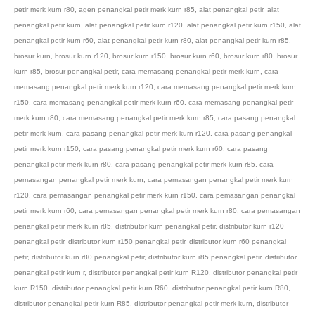
petir merk kurn r80
,
agen penangkal petir merk kurn r85
,
alat penangkal petir
,
alat
penangkal petir kurn
,
alat penangkal petir kurn r120
,
alat penangkal petir kurn r150
,
alat
penangkal petir kurn r60
,
alat penangkal petir kurn r80
,
alat penangkal petir kurn r85
,
brosur kurn
,
brosur kurn r120
,
brosur kurn r150
,
brosur kurn r60
,
brosur kurn r80
,
brosur
kurn r85
,
brosur penangkal petir
,
cara memasang penangkal petir merk kurn
,
cara
memasang penangkal petir merk kurn r120
,
cara memasang penangkal petir merk kurn
r150
,
cara memasang penangkal petir merk kurn r60
,
cara memasang penangkal petir
merk kurn r80
,
cara memasang penangkal petir merk kurn r85
,
cara pasang penangkal
petir merk kurn
,
cara pasang penangkal petir merk kurn r120
,
cara pasang penangkal
petir merk kurn r150
,
cara pasang penangkal petir merk kurn r60
,
cara pasang
penangkal petir merk kurn r80
,
cara pasang penangkal petir merk kurn r85
,
cara
pemasangan penangkal petir merk kurn
,
cara pemasangan penangkal petir merk kurn
r120
,
cara pemasangan penangkal petir merk kurn r150
,
cara pemasangan penangkal
petir merk kurn r60
,
cara pemasangan penangkal petir merk kurn r80
,
cara pemasangan
penangkal petir merk kurn r85
,
distributor kurn penangkal petir
,
distributor kurn r120
penangkal petir
,
distributor kurn r150 penangkal petir
,
distributor kurn r60 penangkal
petir
,
distributor kurn r80 penangkal petir
,
distributor kurn r85 penangkal petir
,
distributor
penangkal petir kurn r
,
distributor penangkal petir kurn R120
,
distributor penangkal petir
kurn R150
,
distributor penangkal petir kurn R60
,
distributor penangkal petir kurn R80
,
distributor penangkal petir kurn R85
,
distributor penangkal petir merk kurn
,
distributor