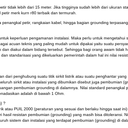
etir tidak lebih dari 15 meter. Jika tingginya sudah lebih dari ukura
 petir merk kurn r80 terbaik dan termurah.
a penangkal petir, rangkaian kabel, hingga bagian grounding terpasan
k keperluan pengamanan instalasi. Maka perlu untuk mengetahui stan
agai acuan teknis yang paling mudah untuk dipakai yaitu suatu persyar
uk dan diakui dalam bidang tersebut. Sehingga bagi orang awam tidak 
n dan standarisasi yang dikeluarkan pemerintah dalam hal ini nilai res
dari penghubung suatu titik sirkit listrik atau suatu penghantar yang b
 seluruh sirkit atau instalasi yang dibumikan disebut juga pembumian (
sangan pembumian grounding di dalamnya. Nilai standard penangkal pet
menadasikan adalah di bawah 1 Ohm.
g) ?
ik atau PUIL 2000 (peraturan yang sesuai dan berlaku hingga saat ini)
ri hasil resistan pembumian (grounding) yang masih bisa ditoleransi. 
seluruh sistem dan instalasi yang terdapat pembumian (grounding) di d