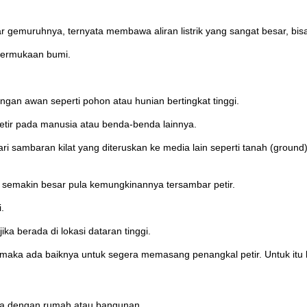
ngar gemuruhnya, ternyata membawa aliran listrik yang sangat besar, bis
 permukaan bumi.
an awan seperti pohon atau hunian bertingkat tinggi.
 petir pada manusia atau benda-benda lainnya.
ari sambaran kilat yang diteruskan ke media lain seperti tanah (ground
tu semakin besar pula kemungkinannya tersambar petir.
.
ka berada di lokasi dataran tinggi.
maka ada baiknya untuk segera memasang penangkal petir. Untuk itu k
nya dengan rumah atau bangunan.