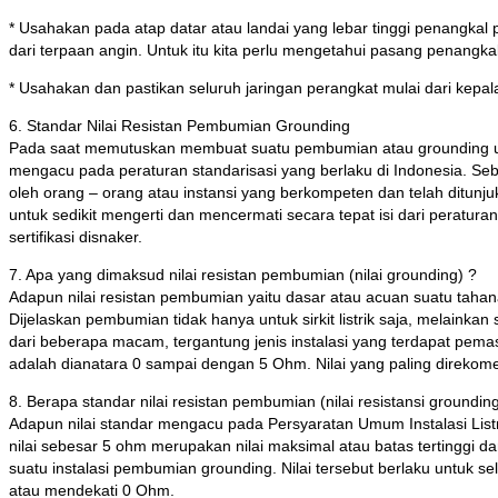
* Usahakan pada atap datar atau landai yang lebar tinggi penangkal p
dari terpaan angin. Untuk itu kita perlu mengetahui pasang penangkal
* Usahakan dan pastikan seluruh jaringan perangkat mulai dari kepal
6. Standar Nilai Resistan Pembumian Grounding
Pada saat memutuskan membuat suatu pembumian atau grounding untu
mengacu pada peraturan standarisasi yang berlaku di Indonesia. Seb
oleh orang – orang atau instansi yang berkompeten dan telah ditunj
untuk sedikit mengerti dan mencermati secara tepat isi dari peratura
sertifikasi disnaker.
7. Apa yang dimaksud nilai resistan pembumian (nilai grounding) ?
Adapun nilai resistan pembumian yaitu dasar atau acuan suatu tahanan 
Dijelaskan pembumian tidak hanya untuk sirkit listrik saja, melainkan
dari beberapa macam, tergantung jenis instalasi yang terdapat pema
adalah dianatara 0 sampai dengan 5 Ohm. Nilai yang paling direko
8. Berapa standar nilai resistan pembumian (nilai resistansi groundin
Adapun nilai standar mengacu pada Persyaratan Umum Instalasi Listr
nilai sebesar 5 ohm merupakan nilai maksimal atau batas tertinggi da
suatu instalasi pembumian grounding. Nilai tersebut berlaku untuk 
atau mendekati 0 Ohm.