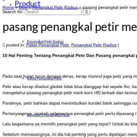
Product
Home
»
Blog
»
Penangkal Petir Radius
»
pasang penangkal petir mer
Search for:
pasang penangkal petir me
Penangkal Petir Radius
posted in:
Paket Penangkal Petir
,
Penangkal Petir Radius
|
10 Hal Penting Tentang Penangkal Petir Dan Pasang penangkal p
Pada saat hujan turun dengan deras, kerap muncul juga petir yang m
Kabel Penangkal Petir
Petir atau kerap disebut gledek tidak bisa dianggap hal sepele lho, 
mengetahui pasang penangkal petir merk kurn r80 terbaik dan termu
Parahnya, petir bahkan dapat menimbulkan korslet listrik sehingga ru
Pertanyaannya, apakah sebenarnya penangkal petir perlu dipasang ru
Aksesoris Penangkal Petir
Lalu bagaimana ya memilih penangkal petir yang tepat? Untuk itu kit
Sebelum memasangnya, ini dia hal penting yang perlu dipelajari meng