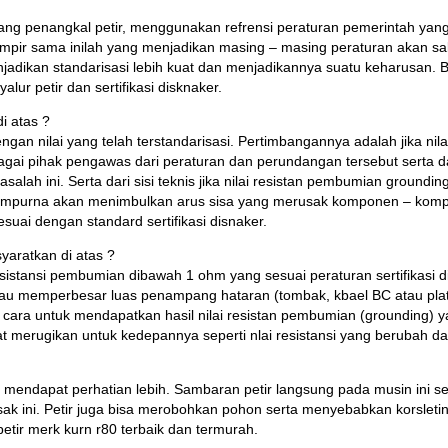
ng penangkal petir, menggunakan refrensi peraturan pemerintah yang 
pir sama inilah yang menjadikan masing – masing peraturan akan sal
adikan standarisasi lebih kuat dan menjadikannya suatu keharusan. Be
r petir dan sertifikasi disknaker.
i atas ?
gan nilai yang telah terstandarisasi. Pertimbangannya adalah jika nil
 pihak pengawas dari peraturan dan perundangan tersebut serta dari pi
lah ini. Serta dari sisi teknis jika nilai resistan pembumian groundi
k sempurna akan menimbulkan arus sisa yang merusak komponen – kom
suai dengan standard sertifikasi disnaker.
yaratkan di atas ?
esistansi pembumian dibawah 1 ohm yang sesuai peraturan sertifikasi 
u memperbesar luas penampang hataran (tombak, kbael BC atau plat t
ara untuk mendapatkan hasil nilai resistan pembumian (grounding) yan
 merugikan untuk kedepannya seperti nlai resistansi yang berubah dan
endapat perhatian lebih. Sambaran petir langsung pada musin ini se
k ini. Petir juga bisa merobohkan pohon serta menyebabkan korsletin
etir merk kurn r80 terbaik dan termurah.