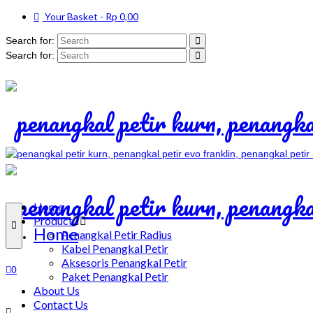
Your Basket
-
Rp
0,00
Search for:
Search for:
Home
Product
Home
Penangkal Petir Radius
Kabel Penangkal Petir
Aksesoris Penangkal Petir
0
Paket Penangkal Petir
About Us
Contact Us