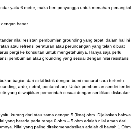
n standar yaitu 6 meter, maka beri penyangga untuk menahan penangkal
g dengan benar.
dar nilai resistan pembumian grounding yang tepat, dalam hal ini
atan atau refrensi peraturan atau perundangan yang telah dibuat
harus pergi ke konsultan untuk mengetahuinya. Hanya saja perlu
istansi pembumian atau grounding yang sesuai dengan nilai resistansi
ukan bagian dari sirkit listrik dengan bumi menurut cara tertentu.
grounding, arde, netral, pentanahan). Untuk pembumian sendiri terdiri
ir yang di wajibkan pemerintah sesuai dengan sertifikasi disknaker
 yaitu kurang dari atau sama dengan 5 (lima) ohm. Dijelaskan bahwa
Nilai yang berada pada range 0 ohm – 5 ohm adalah nilai aman dari
alamnya. Nilai yang paling direkomenadasikan adalah di bawah 1 Ohm