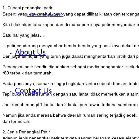
1. Fungsi penangkal petir
Seperti yang kita ketahui, petir yang dapat dilihat kilatan dan terde
Paket Penangkal Petir
Kita tidak akan tahu kapan dan di mana persisnya petir menyambar
Satu hal yang jelas…
…petir cenderung menyambar benda-benda yang posisinya dekat deng
About Us
Dan juga air hujan yang turun juga dapat menghantarkan listrik dari
Penangkal petir sendiri digunakan sebagai media penghantar listrik d
r80 terbaik dan termurah.
Pada prinsipnya, semakin tinggi tingkatan lantai sebuah hunian, ten
Contact Us
Tapi bukan berarti rumah dengan satu lantai tidak memerlukan alat ini
Jadi rumah mungil 1 lantai dan 2 lantai pun rawan terkena sambaran ji
Namun jika anda merasa bahwa daerah rumah sering terjadi gledek, 
dan termurah.
2. Jenis Penangkal Petir
Adapun jenis penangkal petir ternyata sangat beragam kesesuaian