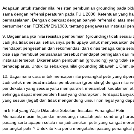
Adapaun untuk standar nilai resistan pembumian grounding pada bida
sama dengan refrensi peraturan pada PUIL 2000. Ketentuan yang ham
permasalahan. Dengan diperkuat dengan banyak refrensi di atas menj
bersumber dari PER02/MEN/1989, tentang pengawasan instalasi penyalu
9. Bagaimana jika nilai resistan pembumian (grounding) tidak sesuai d
Jadi jika tidak sesuai seharusnya perlu upaya untuk menyesuaikan den
mendapat pengesahan dan rekomendasi dari dinas tenaga kerja sebagai
bisa saja membuat perusahaan tersebut mendapat peringatan dari masa
instalasi tersebut. Dikarenakan pembumian (grounding) yang tida
terhadap arus. Untuk itu sebaiknya nilai grounding dibawah 1 Ohm, se
10. Bagaimana cara untuk mencapai nilai penangkal petir yang dipers
Jadi untuk membuat instalasi pembumian (grounding) dengan nilai r
pendekatan yang sesuai yaitu memparalel, menambah kedalaman ata
sehingga dapat memperoleh hasil yang diharapkan. Terdapat banyak c
yang sesuai (legal) dan tidak mengandung unsur non legal yang dapat
Ini 5 Hal yang Wajib Diketahui Sebelum Instalasi Penangkal Petir
Memasuki musim hujan dan mendung, masalah petir cendrung harus m
pasang serta apapun selalu menjadi amukan petir yang sangat merusa
penangkal petir ? Untuk itu kita perlu mengetahui pasang penangkal p