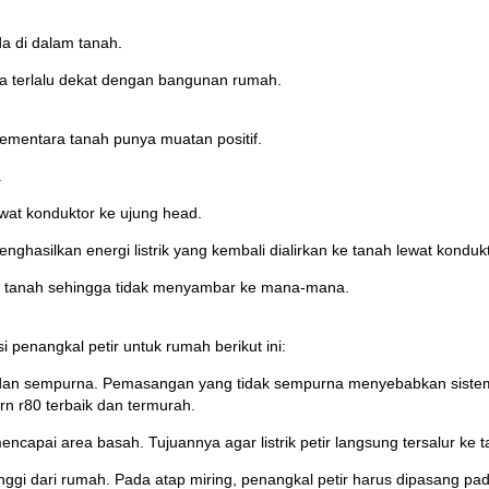
a di dalam tanah.
a terlalu dekat dengan bangunan rumah.
ementara tanah punya muatan positif.
.
ewat konduktor ke ujung head.
nghasilkan energi listrik yang kembali dialirkan ke tanah lewat kondukt
 di tanah sehingga tidak menyambar ke mana-mana.
penangkal petir untuk rumah berikut ini:
 dan sempurna. Pemasangan yang tidak sempurna menyebabkan sistem pe
urn r80 terbaik dan termurah.
capai area basah. Tujuannya agar listrik petir langsung tersalur ke t
ggi dari rumah. Pada atap miring, penangkal petir harus dipasang pada