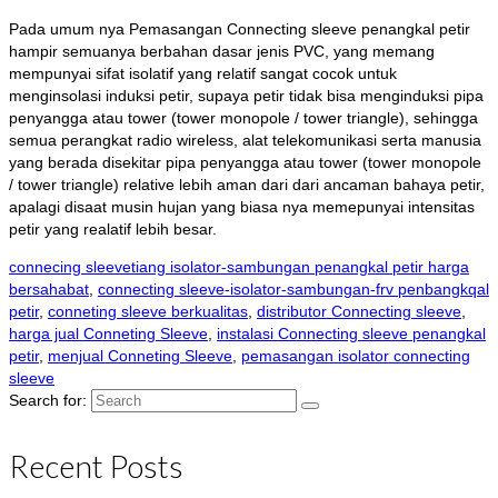
Pada umum nya Pemasangan Connecting sleeve penangkal petir
hampir semuanya berbahan dasar jenis PVC, yang memang
mempunyai sifat isolatif yang relatif sangat cocok untuk
menginsolasi induksi petir, supaya petir tidak bisa menginduksi pipa
penyangga atau tower (tower monopole / tower triangle), sehingga
semua perangkat radio wireless, alat telekomunikasi serta manusia
yang berada disekitar pipa penyangga atau tower (tower monopole
/ tower triangle) relative lebih aman dari dari ancaman bahaya petir,
apalagi disaat musin hujan yang biasa nya memepunyai intensitas
petir yang realatif lebih besar.
connecing sleevetiang isolator-sambungan penangkal petir harga
bersahabat
,
connecting sleeve-isolator-sambungan-frv penbangkqal
petir
,
conneting sleeve berkualitas
,
distributor Connecting sleeve
,
harga jual Conneting Sleeve
,
instalasi Connecting sleeve penangkal
petir
,
menjual Conneting Sleeve
,
pemasangan isolator connecting
sleeve
Search for:
Recent Posts