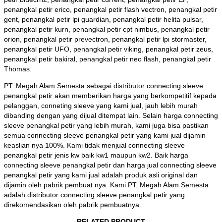
penangkal petir erico, penangkal petir flash vectron, penangkal petir
gent, penangkal petir lpi guardian, penangkal petir helita pulsar,
penangkal petir kurn, penangkal petir cpt nimbus, penangkal petir
orion, penangkal petir prevectron, penangkal petir lpi stormaster,
penangkal petir UFO, penangkal petir viking, penangkal petir zeus,
penangkal petir bakiral, penangkal petir neo flash, penangkal petir
Thomas.
PT. Megah Alam Semesta sebagai distributor connecting sleeve
penangkal petir akan memberikan harga yang berkompetitif kepada
pelanggan, conneting sleeve yang kami jual, jauh lebih murah
dibanding dengan yang dijual ditempat lain. Selain harga connecting
sleeve penangkal petir yang lebih murah, kami juga bisa pastikan
semua connecting sleeve penangkal petir yang kami jual dijamin
keaslian nya 100%. Kami tidak menjual connecting sleeve
penangkal petir jenis kw baik kw1 maupun kw2. Baik harga
connecting sleeve penangkal petir dan harga jual connecting sleeve
penangkal petir yang kami jual adalah produk asli original dan
dijamin oleh pabrik pembuat nya. Kami PT. Megah Alam Semesta
adalah distributor connecting sleeve penangkal petir yang
direkomendasikan oleh pabrik pembuatnya.
RELATED PRODUCT