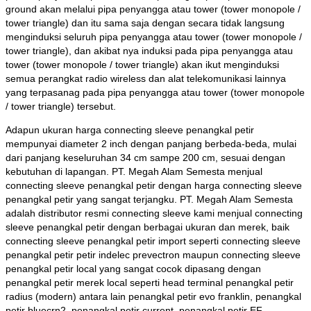
ground akan melalui pipa penyangga atau tower (tower monopole /
tower triangle) dan itu sama saja dengan secara tidak langsung
menginduksi seluruh pipa penyangga atau tower (tower monopole /
tower triangle), dan akibat nya induksi pada pipa penyangga atau
tower (tower monopole / tower triangle) akan ikut menginduksi
semua perangkat radio wireless dan alat telekomunikasi lainnya
yang terpasanag pada pipa penyangga atau tower (tower monopole
/ tower triangle) tersebut.
Adapun ukuran harga connecting sleeve penangkal petir
mempunyai diameter 2 inch dengan panjang berbeda-beda, mulai
dari panjang keseluruhan 34 cm sampe 200 cm, sesuai dengan
kebutuhan di lapangan. PT. Megah Alam Semesta menjual
connecting sleeve penangkal petir dengan harga connecting sleeve
penangkal petir yang sangat terjangku. PT. Megah Alam Semesta
adalah distributor resmi connecting sleeve kami menjual connecting
sleeve penangkal petir dengan berbagai ukuran dan merek, baik
connecting sleeve penangkal petir import seperti connecting sleeve
penangkal petir petir indelec prevectron maupun connecting sleeve
penangkal petir local yang sangat cocok dipasang dengan
penangkal petir merek local seperti head terminal penangkal petir
radius (modern) antara lain penangkal petir evo franklin, penangkal
petir bluecrn2, penangkal petir current, penangkal petir EF,