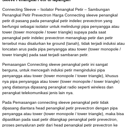
Connecting Sleeve – Isolator Penangkal Petir – Sambungan
Penangkal Petir Prevectron Harga Connecting sleeve penangkal
petir di pasang pada penangkal petir indelec prevectron yang
berfungsi sebagai isolator untuk melindungi pipa penyangga atau
tower (tower
monopole / tower triangle) supaya pada saat
penangkal petir indelec prevectron menangkap petir dan petir
tersebut mau disalurkan ke ground (tanah), tidak terjadi induksi atau
loncatan arus pada pipa penyangga atau tower (tower monopole /
tower triangle) pada saat terjadi sambaran petir.
Pemasangan Connecting sleeve penangkal petir ini sangat
berguna, untuk mencegah induksi petir menginduksi pipa
penyangga atau tower (tower monopole / tower triangle), khusus
nya pipa penyangga atau tower (tower monopole / tower triangle)
yang diatasnya dipasang perangkat radio seperti wireless dan
perangkat telekomunikasi jenis lain nya.
Pada Pemasangan connecting sleeve penangkal petir tidak
dipasang diantara head penangkal petir prevectron dengan pipa
penyangga atau tower (tower monopole / tower triangle), maka bisa
dipastikan pada saat petir ditangkap penangkal petir prevectron,
proses penyaluran petir dari head penangkal petir prevectron ke