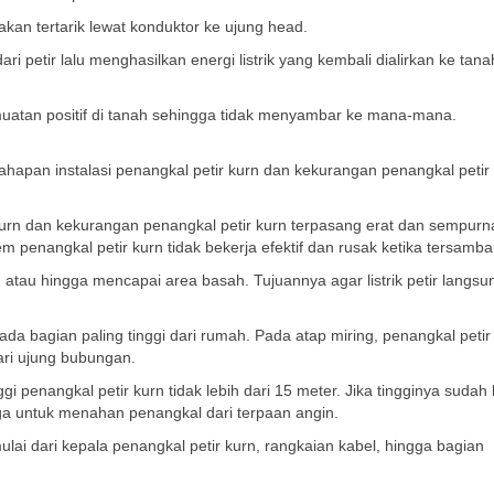
akan tertarik lewat konduktor ke ujung head.
i petir lalu menghasilkan energi listrik yang kembali dialirkan ke tana
 muatan positif di tanah sehingga tidak menyambar ke mana-mana.
hapan instalasi penangkal petir kurn dan kekurangan penangkal petir
kurn dan kekurangan penangkal petir kurn terpasang erat dan sempurn
nangkal petir kurn tidak bekerja efektif dan rusak ketika tersambar 
tau hingga mencapai area basah. Tujuannya agar listrik petir langsu
da bagian paling tinggi dari rumah. Pada atap miring, penangkal petir
dari ujung bubungan.
i penangkal petir kurn tidak lebih dari 15 meter. Jika tingginya sudah 
gga untuk menahan penangkal dari terpaan angin.
lai dari kepala penangkal petir kurn, rangkaian kabel, hingga bagian