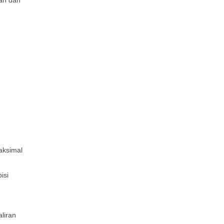
mah dan
aksimal
isi
liran