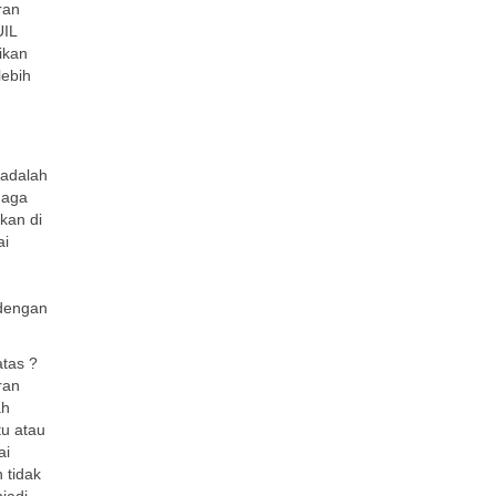
ran
UIL
ikan
lebih
 adalah
naga
kan di
ai
 dengan
atas ?
ran
ah
u atau
ai
 tidak