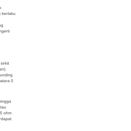
k
g berlaku
ng
ngerti
irkit
an).
ounding
natara 0
hingga
atau
– 5 ohm
erdapat