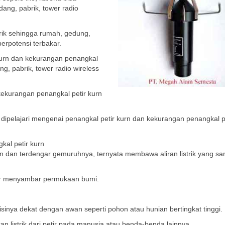
ng, pabrik, tower radio
trik sehingga rumah, gedung,
berpotensi terbakar.
kurn dan kekurangan penangkal
g, pabrik, tower radio wireless
kekurangan penangkal petir kurn
dipelajari mengenai penangkal petir kurn dan kekurangan penangkal p
kal petir kurn
latan dan terdengar gemuruhnya, ternyata membawa aliran listrik yang sa
etir menyambar permukaan bumi.
nya dekat dengan awan seperti pohon atau hunian bertingkat tinggi.
n listrik dari petir pada manusia atau benda-benda lainnya.