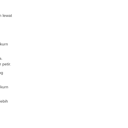
h lewat
 kurn
a.
petir.
ng
 kurn
lebih