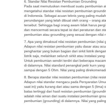
6. Standar Nilai Resistan Pembumian Grounding
Pada saat memutuskan membuat suatu pembumian atau
mengetahui standar nilai resistan pembumian groundin
di Indonesia. Sebagai acuan teknis yang paling mudah 
perundangan yang telah dibuat oleh orang – orang ata
tersebut. Sehingga bagi orang awam tidak harus pergi
dan mencermati secara tepat isi dari peraturan dan sta
pembumian atau grounding yang sesuai dengan nilai resi
7. Apa yang dimaksud nilai resistan pembumian (nilai 
Adapun nilai resistan pembumian yaitu dasar atau acuan
penghantar yang bukan bagian dari sirkit listrik denga
listrik saja, melainkan seluruh sirkit atau instalasi y
Untuk pembumian sendiri terdiri dari beberapa macam
di dalamnya. Nilai standard penangkal petir kurn yang 
sampai dengan 5 Ohm. Nilai yang paling direkomenad
8. Berapa standar nilai resistan pembumian (nilai resis
Adapun nilai standar mengacu pada Persyaratan Umum 
saat ini) yaitu kurang dari atau sama dengan 5 (lima)
batas tertinggi dari hasil resistan pembumian (ground
adalah nilai aman dari suatu instalasi pembumian groun
pembumian (grounding) di dalamnya. Nilai yang pali