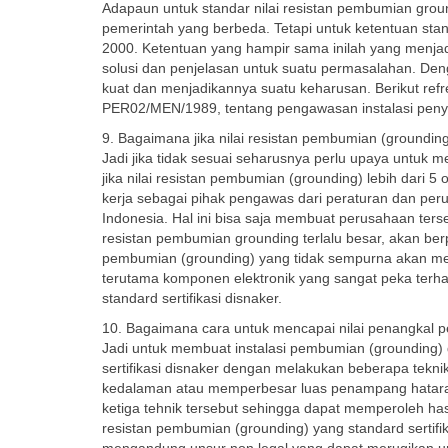
Adapaun untuk standar nilai resistan pembumian grou
pemerintah yang berbeda. Tetapi untuk ketentuan sta
2000. Ketentuan yang hampir sama inilah yang menja
solusi dan penjelasan untuk suatu permasalahan. Deng
kuat dan menjadikannya suatu keharusan. Berikut refr
PER02/MEN/1989, tentang pengawasan instalasi penyalur
9. Bagaimana jika nilai resistan pembumian (grounding)
Jadi jika tidak sesuai seharusnya perlu upaya untuk 
jika nilai resistan pembumian (grounding) lebih dar
kerja sebagai pihak pengawas dari peraturan dan perund
Indonesia. Hal ini bisa saja membuat perusahaan tersebu
resistan pembumian grounding terlalu besar, akan ber
pembumian (grounding) yang tidak sempurna akan m
terutama komponen elektronik yang sangat peka terha
standard sertifikasi disnaker.
10. Bagaimana cara untuk mencapai nilai penangkal pe
Jadi untuk membuat instalasi pembumian (grounding) 
sertifikasi disnaker dengan melakukan beberapa tekn
kedalaman atau memperbesar luas penampang hataran
ketiga tehnik tersebut sehingga dapat memperoleh has
resistan pembumian (grounding) yang standard sertifik