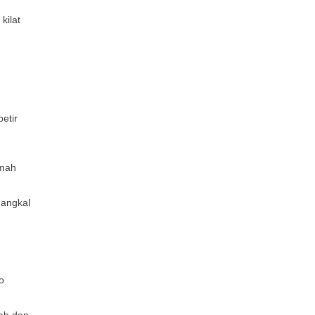
kilat
etir
umah
nangkal
o