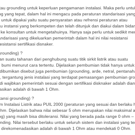
 grounding untuk keperluan pengamanan instalasi. Maka perlu untu
g yang tepat, dalam hal ini mengacu pada peraturan standarisasi yan
untuk dipakai yaitu suatu persyaratan atau refrensi peraturan atau
u instansi yang berkompeten dan telah ditunjuk dan diakui dalam bida
 ke konsultan untuk mengetahuinya. Hanya saja perlu untuk sedikit me
ndarisasi yang dikeluarkan pemerintah dalam hal ini nilai resistansi
stansi sertifikasi disnaker.
grounding) ?
 suatu tahanan dari penghubung suatu titik sirkit listrik atau suatu
n bumi menurut cara tertentu. Dijelaskan pembumian tidak hanya untuk s
ang dibumikan disebut juga pembumian (grounding, arde, netral, pentanah
, tergantung jenis instalasi yang terdapat pemasangan pembumian gr
di wajibkan pemerintah sesuai dengan sertifikasi disknaker adalah dia
asikan adalah di bawah 1 Ohm.
tansi grounding) ?
Instalasi Listrik atau PUIL 2000 (peraturan yang sesuai dan berlaku 
 ohm. Dijelaskan bahwa nilai sebesar 5 ohm merupakan nilai maksimal 
ing) yang masih bisa ditoleransi. Nilai yang berada pada range 0 ohm 
ding. Nilai tersebut berlaku untuk seluruh sistem dan instalasi yang t
ng direkomenadasikan adalah di bawah 1 Ohm atau mendekati 0 Ohm.