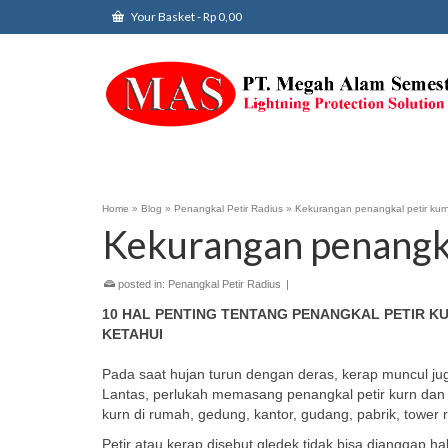
Your Basket
-
Rp
0,00
Home
»
Blog
»
Penangkal Petir Radius
»
Kekurangan penangkal petir kur
Kekurangan penangka
posted in:
Penangkal Petir Radius
|
10 HAL PENTING TENTANG PENANGKAL PETIR K
KETAHUI
Pada saat hujan turun dengan deras, kerap muncul ju
Lantas, perlukah memasang penangkal petir kurn dan
kurn di rumah, gedung, kantor, gudang, pabrik, tower r
Petir atau kerap disebut gledek tidak bisa dianggap ha