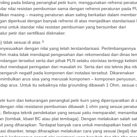
nding pada bidang penangkal petir kurn, menggunakan refrensi peratu
ndar nilai resistan pembumian sama dengan refrensi peraturan pada P
dikan masing – masing peraturan akan saling berkaitan dalam member
an diperkuat dengan banyak refrensi di atas menjadikan standarisasi 
ensi untuk standar nilai resistan pembumian yang bersumber dari
 petir dan sertifikasi disknaker.
 tidak sesuai di atas ?
menyesuaikan dengan nilai yang telah terstandarisasi. Pertimbangannya
i 5 ohm maka tidak mendapat pengesahan dan rekomendasi dari dinas te
angan tersebut serta dari pihak PLN selaku otoristas tertinggi kelistri
t mendapat peringatan dari masalah ini. Serta dari sisi teknis jika nil
pengaruh negatif pada komponen dari instalasi tersebut. Dikarenakan
enimbulkan arus sisa yang merusak komponen – komponen penyusun,
dap arus. Untuk itu sebaiknya nilai grounding dibawah 1 Ohm, sesuai
tir kurn dan kekurangan penangkal petir kurn yang dipersyaratkan di 
dengan nilai resistansi pembumian dibawah 1 ohm yang sesuai peratu
ik. Bebrapa teknik pendekatan yang sesuai yaitu memparalel, menamb
 (tombak, kbael BC atau plat tembaga). Dengan melakukan salah sat
il yang diharapkan. Terdapat banyak cara untuk mendapatkan hasil nil
asi disanker, tetapi diharapkan melakukan cara yang sesuai (legal) dan