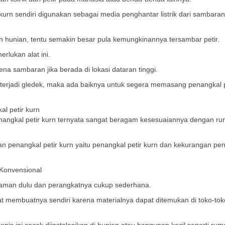
urn sendiri digunakan sebagai media penghantar listrik dari sambaran 
ah hunian, tentu semakin besar pula kemungkinannya tersambar petir.
rlukan alat ini.
ena sambaran jika berada di lokasi dataran tinggi.
erjadi gledek, maka ada baiknya untuk segera memasang penangkal p
al petir kurn
enangkal petir kurn ternyata sangat beragam kesesuaiannya dengan r
an penangkal petir kurn yaitu penangkal petir kurn dan kekurangan pe
 Konvensional
 zaman dulu dan perangkatnya cukup sederhana.
at membuatnya sendiri karena materialnya dapat ditemukan di toko-tok