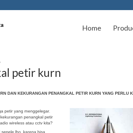
Home
Produ
n
l petir kurn
URN DAN KEKURANGAN PENANGKAL PETIR KURN YANG PERLU K
ga petir yang menggelegar.
 kekurangan penangkal petir
adio wireless atau cctv kita?
l sepele lho, karena bisa