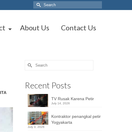
Search
for:
ct
About Us
Contact Us
Search
for:
Recent Posts
ITA
TV Rusak Karena Petir
July 14, 2026
Kontraktor penangkal petir
Yogyakarta
July 3, 2026