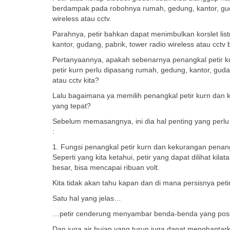
berdampak pada robohnya rumah, gedung, kantor, guda
wireless atau cctv.
Parahnya, petir bahkan dapat menimbulkan korslet lis
kantor, gudang, pabrik, tower radio wireless atau cctv 
Pertanyaannya, apakah sebenarnya penangkal petir 
petir kurn perlu dipasang rumah, gedung, kantor, gudan
atau cctv kita?
Lalu bagaimana ya memilih penangkal petir kurn dan 
yang tepat?
Sebelum memasangnya, ini dia hal penting yang perlu 
:
1. Fungsi penangkal petir kurn dan kekurangan penang
Seperti yang kita ketahui, petir yang dapat dilihat ki
besar, bisa mencapai ribuan volt.
Kita tidak akan tahu kapan dan di mana persisnya p
Satu hal yang jelas…
…petir cenderung menyambar benda-benda yang posisi
Dan juga air hujan yang turun juga dapat menghantarka