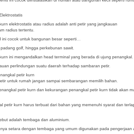
enis ini cocok diinstalasikan di hunian atau bangunan kecil seperti ru
lektrostatis
urn elektrostatis atau radius adalah anti petir yang jangkauan
m radius tertentu.
 ini cocok untuk bangunan besar seperti…
padang golf, hingga perkebunan sawit.
kurn ini mengandalkan head terminal yang berada di ujung penangkal.
gkauan perlindungan suatu daerah terhadap sambaran petir.
angkal petir kurn
tir untuk rumah jangan sampai sembarangan memilih bahan.
penangkal petir kurn dan kekurangan penangkal petir kurn tidak akan m
petir kurn harus terbuat dari bahan yang memenuhi syarat dan terlap
ebut adalah tembaga dan aluminium.
utunya setara dengan tembaga yang umum digunakan pada pengerjaan a