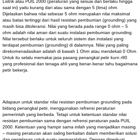
Listrik atau PUIL 2000 (peraturan yang sesuai dan berlaku hingga
saat ini) yaitu kurang dari atau sama dengan 5 (lima) ohm.
Dijelaskan bahwa nilai sebesar 5 ohm merupakan nilai maksimal
atau batas tertinggi dari hasil resistan pembumian (grounding) yang
masih bisa ditoleransi. Nilai yang berada pada range 0 ohm – 5
ohm adalah nilai aman dari suatu instalasi pembumian grounding.
Nilai tersebut berlaku untuk seluruh sistem dan instalasi yang
terdapat pembumian (grounding) di dalamnya. Nilai yang paling
direkomenadasikan adalah di bawah 1 Ohm atau mendekati 0 Ohm.
Untuk itu selalu memakai jasa pasang penangkal petir kurn r80
yang profesional dan tenaga ahli yang benar-benar tahu bagaimana
petir bekerja.
Adapaun untuk standar nilai resistan pembumian grounding pada
bidang penangkal petir, menggunakan refrensi peraturan
pemerintah yang berbeda. Tetapi untuk ketentuan standar nilai
resistan pembumian sama dengan refrensi peraturan pada PUIL
2000. Ketentuan yang hampir sama inilah yang menjadikan masing
– masing peraturan akan saling berkaitan dalam memberikan solusi
dan penjelasan untuk suatu permasalahan. Dengan diperkuat