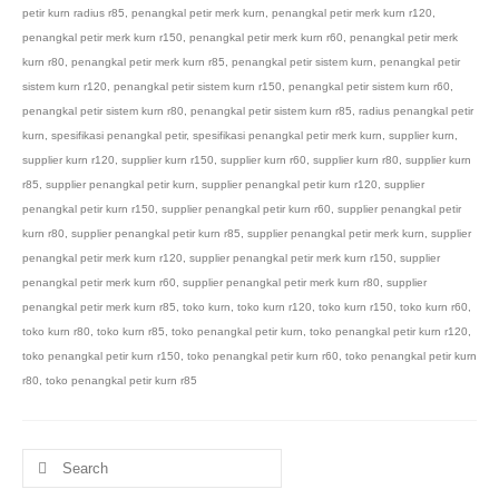
petir kurn radius r85
,
penangkal petir merk kurn
,
penangkal petir merk kurn r120
,
penangkal petir merk kurn r150
,
penangkal petir merk kurn r60
,
penangkal petir merk
kurn r80
,
penangkal petir merk kurn r85
,
penangkal petir sistem kurn
,
penangkal petir
sistem kurn r120
,
penangkal petir sistem kurn r150
,
penangkal petir sistem kurn r60
,
penangkal petir sistem kurn r80
,
penangkal petir sistem kurn r85
,
radius penangkal petir
kurn
,
spesifikasi penangkal petir
,
spesifikasi penangkal petir merk kurn
,
supplier kurn
,
supplier kurn r120
,
supplier kurn r150
,
supplier kurn r60
,
supplier kurn r80
,
supplier kurn
r85
,
supplier penangkal petir kurn
,
supplier penangkal petir kurn r120
,
supplier
penangkal petir kurn r150
,
supplier penangkal petir kurn r60
,
supplier penangkal petir
kurn r80
,
supplier penangkal petir kurn r85
,
supplier penangkal petir merk kurn
,
supplier
penangkal petir merk kurn r120
,
supplier penangkal petir merk kurn r150
,
supplier
penangkal petir merk kurn r60
,
supplier penangkal petir merk kurn r80
,
supplier
penangkal petir merk kurn r85
,
toko kurn
,
toko kurn r120
,
toko kurn r150
,
toko kurn r60
,
toko kurn r80
,
toko kurn r85
,
toko penangkal petir kurn
,
toko penangkal petir kurn r120
,
toko penangkal petir kurn r150
,
toko penangkal petir kurn r60
,
toko penangkal petir kurn
r80
,
toko penangkal petir kurn r85
Search
for: