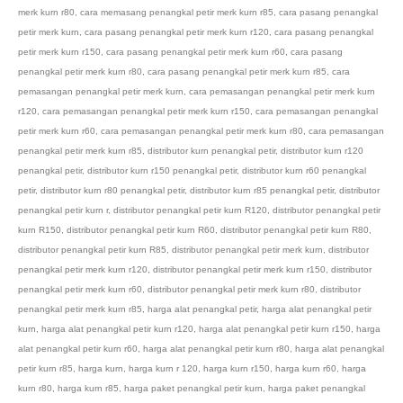
merk kurn r80
,
cara memasang penangkal petir merk kurn r85
,
cara pasang penangkal
petir merk kurn
,
cara pasang penangkal petir merk kurn r120
,
cara pasang penangkal
petir merk kurn r150
,
cara pasang penangkal petir merk kurn r60
,
cara pasang
penangkal petir merk kurn r80
,
cara pasang penangkal petir merk kurn r85
,
cara
pemasangan penangkal petir merk kurn
,
cara pemasangan penangkal petir merk kurn
r120
,
cara pemasangan penangkal petir merk kurn r150
,
cara pemasangan penangkal
petir merk kurn r60
,
cara pemasangan penangkal petir merk kurn r80
,
cara pemasangan
penangkal petir merk kurn r85
,
distributor kurn penangkal petir
,
distributor kurn r120
penangkal petir
,
distributor kurn r150 penangkal petir
,
distributor kurn r60 penangkal
petir
,
distributor kurn r80 penangkal petir
,
distributor kurn r85 penangkal petir
,
distributor
penangkal petir kurn r
,
distributor penangkal petir kurn R120
,
distributor penangkal petir
kurn R150
,
distributor penangkal petir kurn R60
,
distributor penangkal petir kurn R80
,
distributor penangkal petir kurn R85
,
distributor penangkal petir merk kurn
,
distributor
penangkal petir merk kurn r120
,
distributor penangkal petir merk kurn r150
,
distributor
penangkal petir merk kurn r60
,
distributor penangkal petir merk kurn r80
,
distributor
penangkal petir merk kurn r85
,
harga alat penangkal petir
,
harga alat penangkal petir
kurn
,
harga alat penangkal petir kurn r120
,
harga alat penangkal petir kurn r150
,
harga
alat penangkal petir kurn r60
,
harga alat penangkal petir kurn r80
,
harga alat penangkal
petir kurn r85
,
harga kurn
,
harga kurn r 120
,
harga kurn r150
,
harga kurn r60
,
harga
kurn r80
,
harga kurn r85
,
harga paket penangkal petir kurn
,
harga paket penangkal