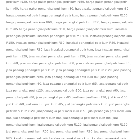
petir kurn r120
,
harga paket penangkal petir kurn r150
,
harga paket penangkal petir
kurn r60
,
harga paket penangkal petir kurn r80
,
harga paket penangkal petir kurn r85
,
harga penangkal petir
,
harga penangkal petir kurn
,
harga penangkal petir kurn R150
,
harga penangkal petir kurn R60
,
harga penangkal petir kurn R80
,
harga penangkal petir
kurn r85 harga penangkal petir kurn r120
,
harga penangkal petir merk kurn
,
instalasi
penangkal petir kurn
,
instalasi penangkal petir kurn R120
,
instalasi penangkal petir kurn
R150
,
instalasi penangkal petir kurn R60
,
instalasi penangkal petir kurn R80
,
instalasi
penangkal petir kurn R85
,
jasa instalasi penangkal petir kurn
,
jasa instalasi penangkal
petir kurn r120
,
jasa instalasi penangkal petir kurn r150
,
jasa instalasi penangkal petir
kurn r60
,
jasa instalasi penangkal petir kurn r80
,
jasa instalasi penangkal petir kurn r85
,
jasa pasang penangkal petir kurn
,
jasa pasang penangkal petir kurn r120
,
jasa pasang
penangkal petir kurn r150
,
jasa pasang penangkal petir kurn r60
,
jasa pasang
penangkal petir kurn r80
,
jasa pasang penangkal petir kurn r85
,
jasa penangkal petir
,
jasa penangkal petir r120
,
jasa penangkal petir r150
,
jasa penangkal petir r60
,
jasa
penangkal petir r80
,
jasa penangkal petir r85
,
jual kurn
,
jual kurn r120
,
jual kurn r150
,
jual kurn r60
,
jual kurn r80
,
jual kurn r85
,
jual penangka petir merk kurn
,
jual penangka
petir merk kurn r120
,
jual penangka petir merk kurn r150
,
jual penangka petir merk kurn
r60
,
jual penangka petir merk kurn r80
,
jual penangka petir merk kurn r85
,
jual
penangkal petir kurn
,
jual penangkal petir kurn R120
,
jual penangkal petir kurn R150
,
jual penangkal petir kurn R60
,
jual penangkal petir kurn R80
,
jual penangkal petir kurn
R85
,
katalog penangkal petir
,
katalog penangkal petir kurn
,
katalog penangkal petir