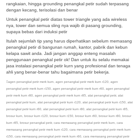
rangkaian, hingga grounding penangkal petir sudah terpasang
dengan kecang, terisolasi dan benar
Untuk penangkal petir diatas tower triangle yang ada wireless
nya, tower dan semua sling nya wajib di pasang grounding,
supaya bebas dari induksi petir
Itulah sejumlah tip yang harus diperhatikan sebelum memasang
penangkal petir di bangunan rumah, kantor, pabrik dan kebun
kelapa sawit anda. Jadi jangan anggap enteng masalah
penggunaan penangkal petir ok! Dan untuk itu selalu memakai
jasa instalasi penangkal petir kurn yang profesional dan tenaga
ahli yang benar-benar tahu bagaimana petir bekerja.
agen penangkal petir merk kurn
,
agen penangkal petir merk kurn r120
,
agen
penangkal petir merk kurn r150
,
agen penangkal petir merk kurn r60
,
agen penangkal
petir merk kurn r80
,
agen penangkal petir merk kurn r85
,
alat penangkal petir
,
alat
penangkal petir kurn
,
alat penangkal petir kurn r120
,
alat penangkal petir kurn r150
,
alat
penangkal petir kurn r60
,
alat penangkal petir kurn r80
,
alat penangkal petir kurn r85
,
brosur kurn
,
brosur kurn r120
,
brosur kurn r150
,
brosur kurn r60
,
brosur kurn r80
,
brosur
kurn r85
,
brosur penangkal petir
,
cara memasang penangkal petir merk kurn
,
cara
memasang penangkal petir merk kurn r120
,
cara memasang penangkal petir merk kurn
r150
,
cara memasang penangkal petir merk kurn r60
,
cara memasang penangkal petir