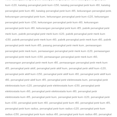
kurn r120
,
katalog penangkal petir kurn r150
,
katalog penangkal petir kurn r60
,
katalog
penangkal petir kurn r80
,
katalog penangkal petir kurn r85
,
kekurangan penangkal petir
,
kekurangan penangkal petir kurn
,
kekurangan penangkal petir kurn r120
,
kekurangan
penangkal petir kurn r150
,
kekurangan penangkal petir kurn r60
,
kekurangan
penangkal petir kurn r80
,
kekurangan penangkal petir kurn r85
,
pabrik penangkal petir
merk kurn
,
pabrik penangkal petir merk kurn r120
,
pabrik penangkal petir merk kurn
r150
,
pabrik penangkal petir merk kurn r60
,
pabrik penangkal petir merk kurn r80
,
pabrik
penangkal petir merk kurn r85
,
pasang penangkal petir merk kurn
,
pemasangan
penangkal petir merk kurn
,
pemasangan penangkal petir merk kurn r120
,
pemasangan
penangkal petir merk kurn r150
,
pemasangan penangkal petir merk kurn r60
,
pemasangan penangkal petir merk kurn r80
,
pemasangan penangkal petir merk kurn
r85
,
penangkal petir aktif
,
penangkal petir aktif kurn
,
penangkal petir aktif kurn r120
,
penangkal petir aktif kurn r150
,
penangkal petir aktif kurn r60
,
penangkal petir aktif kurn
r80
,
penangkal petir aktif kurn r85
,
penangkal petir elektrostatis kurn
,
penangkal petir
elektrostatis kurn r120
,
penangkal petir elektrostatis kurn r150
,
penangkal petir
elektrostatis kurn r60
,
penangkal petir elektrostatis kurn r80
,
penangkal petir
elektrostatis kurn r85
,
penangkal petir kurn
,
penangkal petir kurn r120
,
penangkal petir
kurn r150
,
penangkal petir kurn r60
,
penangkal petir kurn r80
,
penangkal petir kurn r85
,
penangkal petir kurn radius
,
penangkal petir kurn radius r120
,
penangkal petir kurn
radius r150
,
penangkal petir kurn radius r60
,
penangkal petir kurn radius r80
,
penangkal