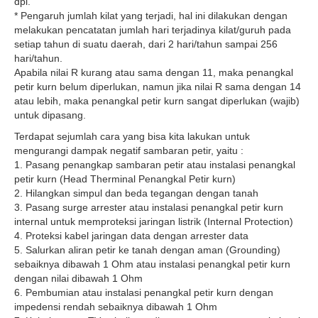
dpl.
* Pengaruh jumlah kilat yang terjadi, hal ini dilakukan dengan
melakukan pencatatan jumlah hari terjadinya kilat/guruh pada
setiap tahun di suatu daerah, dari 2 hari/tahun sampai 256
hari/tahun.
Apabila nilai R kurang atau sama dengan 11, maka penangkal
petir kurn belum diperlukan, namun jika nilai R sama dengan 14
atau lebih, maka penangkal petir kurn sangat diperlukan (wajib)
untuk dipasang.
Terdapat sejumlah cara yang bisa kita lakukan untuk
mengurangi dampak negatif sambaran petir, yaitu :
1. Pasang penangkap sambaran petir atau instalasi penangkal
petir kurn (Head Therminal Penangkal Petir kurn)
2. Hilangkan simpul dan beda tegangan dengan tanah
3. Pasang surge arrester atau instalasi penangkal petir kurn
internal untuk memproteksi jaringan listrik (Internal Protection)
4. Proteksi kabel jaringan data dengan arrester data
5. Salurkan aliran petir ke tanah dengan aman (Grounding)
sebaiknya dibawah 1 Ohm atau instalasi penangkal petir kurn
dengan nilai dibawah 1 Ohm
6. Pembumian atau instalasi penangkal petir kurn dengan
impedensi rendah sebaiknya dibawah 1 Ohm