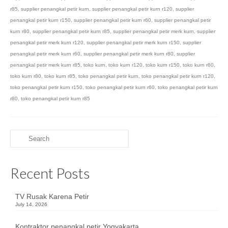
r85
,
supplier penangkal petir kurn
,
supplier penangkal petir kurn r120
,
supplier
penangkal petir kurn r150
,
supplier penangkal petir kurn r60
,
supplier penangkal petir
kurn r80
,
supplier penangkal petir kurn r85
,
supplier penangkal petir merk kurn
,
supplier
penangkal petir merk kurn r120
,
supplier penangkal petir merk kurn r150
,
supplier
penangkal petir merk kurn r60
,
supplier penangkal petir merk kurn r80
,
supplier
penangkal petir merk kurn r85
,
toko kurn
,
toko kurn r120
,
toko kurn r150
,
toko kurn r60
,
toko kurn r80
,
toko kurn r85
,
toko penangkal petir kurn
,
toko penangkal petir kurn r120
,
toko penangkal petir kurn r150
,
toko penangkal petir kurn r60
,
toko penangkal petir kurn
r80
,
toko penangkal petir kurn r85
Search
for:
Recent Posts
TV Rusak Karena Petir
July 14, 2026
Kontraktor penangkal petir Yogyakarta