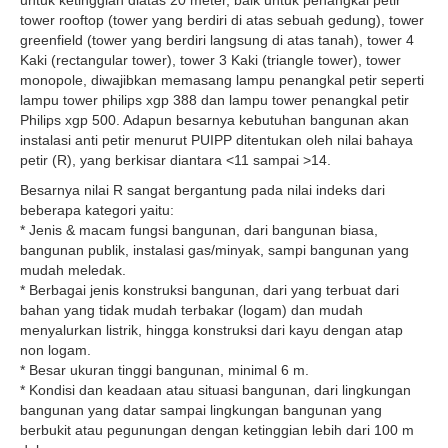
untuk ketinggian diatas 20 meter, baik untuk penangkal petir
tower rooftop (tower yang berdiri di atas sebuah gedung), tower
greenfield (tower yang berdiri langsung di atas tanah), tower 4
Kaki (rectangular tower), tower 3 Kaki (triangle tower), tower
monopole, diwajibkan memasang lampu penangkal petir seperti
lampu tower philips xgp 388 dan lampu tower penangkal petir
Philips xgp 500. Adapun besarnya kebutuhan bangunan akan
instalasi anti petir menurut PUIPP ditentukan oleh nilai bahaya
petir (R), yang berkisar diantara <11 sampai >14.
Besarnya nilai R sangat bergantung pada nilai indeks dari
beberapa kategori yaitu:
* Jenis & macam fungsi bangunan, dari bangunan biasa,
bangunan publik, instalasi gas/minyak, sampi bangunan yang
mudah meledak.
* Berbagai jenis konstruksi bangunan, dari yang terbuat dari
bahan yang tidak mudah terbakar (logam) dan mudah
menyalurkan listrik, hingga konstruksi dari kayu dengan atap
non logam.
* Besar ukuran tinggi bangunan, minimal 6 m.
* Kondisi dan keadaan atau situasi bangunan, dari lingkungan
bangunan yang datar sampai lingkungan bangunan yang
berbukit atau pegunungan dengan ketinggian lebih dari 100 m