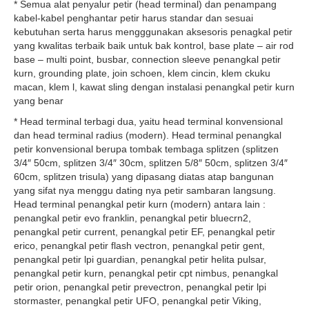
* Semua alat penyalur petir (head terminal) dan penampang
kabel-kabel penghantar petir harus standar dan sesuai
kebutuhan serta harus mengggunakan aksesoris penagkal petir
yang kwalitas terbaik baik untuk bak kontrol, base plate – air rod
base – multi point, busbar, connection sleeve penangkal petir
kurn, grounding plate, join schoen, klem cincin, klem ckuku
macan, klem l, kawat sling dengan instalasi penangkal petir kurn
yang benar
* Head terminal terbagi dua, yaitu head terminal konvensional
dan head terminal radius (modern). Head terminal penangkal
petir konvensional berupa tombak tembaga splitzen (splitzen
3/4″ 50cm, splitzen 3/4″ 30cm, splitzen 5/8″ 50cm, splitzen 3/4″
60cm, splitzen trisula) yang dipasang diatas atap bangunan
yang sifat nya menggu dating nya petir sambaran langsung.
Head terminal penangkal petir kurn (modern) antara lain :
penangkal petir evo franklin, penangkal petir bluecrn2,
penangkal petir current, penangkal petir EF, penangkal petir
erico, penangkal petir flash vectron, penangkal petir gent,
penangkal petir lpi guardian, penangkal petir helita pulsar,
penangkal petir kurn, penangkal petir cpt nimbus, penangkal
petir orion, penangkal petir prevectron, penangkal petir lpi
stormaster, penangkal petir UFO, penangkal petir Viking,