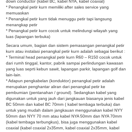
down conductor (kabel BC, kabel NYA, kabel coaxial)
* Penangkal petir kurn memiliki after sales service yang
memuaskan
* Penangkal petir kurn tidak menuggu petir tapi langsung
menangkap petir
* Penangkal petir kurn cocok untuk melindungi wilayah yang
luas (lapangan terbuka)
Secara umum, bagian dan sistem pemasangan penangkal petir
kurn atau instalasi penangkal petir kurn adalah sebagai berikut :
* Terminal head penangkal petir kurn R60 – R150 cocok untuk
dari rumh tinggal, kantor, pabrik sampai perlindungan kawasan
yang luas seprti kebun sawit, lapangan parkir, lapangan golf dan
lain-lain.
* Adapun pengkabelan (konduktor) penangkal petir adalah
merupakan penghantar aliran dari penangkal petir ke
pembumian (pentanahan / ground). Sedangkan kabel yang
digunakan untuk yang jauh dari jangkauan biasanya jenis kabel
BC 50mm dan kabel BC 70mm ( kabel tembaga terbuka) dan
untuk yang mudah dalam jangkauan menggunakan kabel NYY
50mm dan NYY 70 mm atau kabel NYA 50mm dan NYA 70mm
(kabel tembaga terbungkus), bisa juga menggunakan kabel
coaxial (kabel coaxial 2x35mm, kabel coaxial 2x35mm, kabel