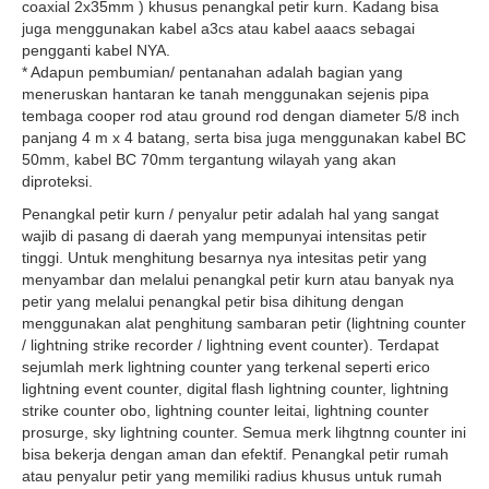
coaxial 2x35mm ) khusus penangkal petir kurn. Kadang bisa
juga menggunakan kabel a3cs atau kabel aaacs sebagai
pengganti kabel NYA.
* Adapun pembumian/ pentanahan adalah bagian yang
meneruskan hantaran ke tanah menggunakan sejenis pipa
tembaga cooper rod atau ground rod dengan diameter 5/8 inch
panjang 4 m x 4 batang, serta bisa juga menggunakan kabel BC
50mm, kabel BC 70mm tergantung wilayah yang akan
diproteksi.
Penangkal petir kurn / penyalur petir adalah hal yang sangat
wajib di pasang di daerah yang mempunyai intensitas petir
tinggi. Untuk menghitung besarnya nya intesitas petir yang
menyambar dan melalui penangkal petir kurn atau banyak nya
petir yang melalui penangkal petir bisa dihitung dengan
menggunakan alat penghitung sambaran petir (lightning counter
/ lightning strike recorder / lightning event counter). Terdapat
sejumlah merk lightning counter yang terkenal seperti erico
lightning event counter, digital flash lightning counter, lightning
strike counter obo, lightning counter leitai, lightning counter
prosurge, sky lightning counter. Semua merk lihgtnng counter ini
bisa bekerja dengan aman dan efektif. Penangkal petir rumah
atau penyalur petir yang memiliki radius khusus untuk rumah