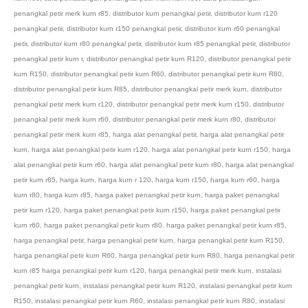
penangkal petir merk kurn r85
,
distributor kurn penangkal petir
,
distributor kurn r120
penangkal petir
,
distributor kurn r150 penangkal petir
,
distributor kurn r60 penangkal
petir
,
distributor kurn r80 penangkal petir
,
distributor kurn r85 penangkal petir
,
distributor
penangkal petir kurn r
,
distributor penangkal petir kurn R120
,
distributor penangkal petir
kurn R150
,
distributor penangkal petir kurn R60
,
distributor penangkal petir kurn R80
,
distributor penangkal petir kurn R85
,
distributor penangkal petir merk kurn
,
distributor
penangkal petir merk kurn r120
,
distributor penangkal petir merk kurn r150
,
distributor
penangkal petir merk kurn r60
,
distributor penangkal petir merk kurn r80
,
distributor
penangkal petir merk kurn r85
,
harga alat penangkal petir
,
harga alat penangkal petir
kurn
,
harga alat penangkal petir kurn r120
,
harga alat penangkal petir kurn r150
,
harga
alat penangkal petir kurn r60
,
harga alat penangkal petir kurn r80
,
harga alat penangkal
petir kurn r85
,
harga kurn
,
harga kurn r 120
,
harga kurn r150
,
harga kurn r60
,
harga
kurn r80
,
harga kurn r85
,
harga paket penangkal petir kurn
,
harga paket penangkal
petir kurn r120
,
harga paket penangkal petir kurn r150
,
harga paket penangkal petir
kurn r60
,
harga paket penangkal petir kurn r80
,
harga paket penangkal petir kurn r85
,
harga penangkal petir
,
harga penangkal petir kurn
,
harga penangkal petir kurn R150
,
harga penangkal petir kurn R60
,
harga penangkal petir kurn R80
,
harga penangkal petir
kurn r85 harga penangkal petir kurn r120
,
harga penangkal petir merk kurn
,
instalasi
penangkal petir kurn
,
instalasi penangkal petir kurn R120
,
instalasi penangkal petir kurn
R150
,
instalasi penangkal petir kurn R60
,
instalasi penangkal petir kurn R80
,
instalasi