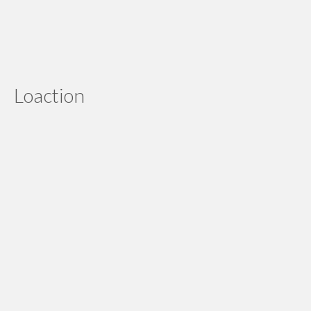
Kurn R150 uda nyampe, thx ya. Bisa jadi langganan nih
Edi Sumampaw
Loaction