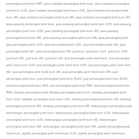
penangkal petir kurn R85
,
jasa instalasi penangkal petir kurn
,
jasa instalasi penangkal
petir kurn r120
,
jasa instalasi penangkal petir kurn r150
,
jasa instalasi penangkal petir
kurn r60
,
jasa instalasi penangkal petir kurn r80
,
jasa instalasi penangkal petir kurn r85
,
jasa pasang penangkal petir kurn
,
jasa pasang penangkal petir kurn r120
,
jasa pasang
penangkal petir kurn r150
,
jasa pasang penangkal petir kurn r60
,
jasa pasang
penangkal petir kurn r80
,
jasa pasang penangkal petir kurn r85
,
jasa penangkal petir
,
jasa penangkal petir r120
,
jasa penangkal petir r150
,
jasa penangkal petir r60
,
jasa
penangkal petir r80
,
jasa penangkal petir r85
,
jual kurn
,
jual kurn r120
,
jual kurn r150
,
jual kurn r60
,
jual kurn r80
,
jual kurn r85
,
jual penangka petir merk kurn
,
jual penangka
petir merk kurn r120
,
jual penangka petir merk kurn r150
,
jual penangka petir merk kurn
r60
,
jual penangka petir merk kurn r80
,
jual penangka petir merk kurn r85
,
jual
penangkal petir kurn
,
jual penangkal petir kurn R120
,
jual penangkal petir kurn R150
,
jual penangkal petir kurn R60
,
jual penangkal petir kurn R80
,
jual penangkal petir kurn
R85
,
katalog penangkal petir
,
katalog penangkal petir kurn
,
katalog penangkal petir
kurn r120
,
katalog penangkal petir kurn r150
,
katalog penangkal petir kurn r60
,
katalog
penangkal petir kurn r80
,
katalog penangkal petir kurn r85
,
kekurangan penangkal petir
,
kekurangan penangkal petir kurn
,
kekurangan penangkal petir kurn r120
,
kekurangan
penangkal petir kurn r150
,
kekurangan penangkal petir kurn r60
,
kekurangan
penangkal petir kurn r80
,
kekurangan penangkal petir kurn r85
,
pabrik penangkal petir
merk kurn
,
pabrik penangkal petir merk kurn r120
,
pabrik penangkal petir merk kurn