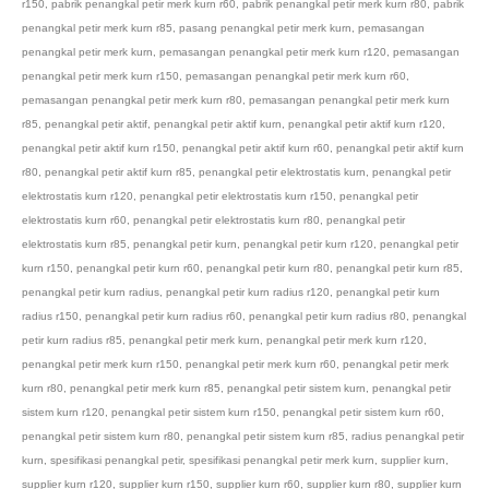
r150
,
pabrik penangkal petir merk kurn r60
,
pabrik penangkal petir merk kurn r80
,
pabrik
penangkal petir merk kurn r85
,
pasang penangkal petir merk kurn
,
pemasangan
penangkal petir merk kurn
,
pemasangan penangkal petir merk kurn r120
,
pemasangan
penangkal petir merk kurn r150
,
pemasangan penangkal petir merk kurn r60
,
pemasangan penangkal petir merk kurn r80
,
pemasangan penangkal petir merk kurn
r85
,
penangkal petir aktif
,
penangkal petir aktif kurn
,
penangkal petir aktif kurn r120
,
penangkal petir aktif kurn r150
,
penangkal petir aktif kurn r60
,
penangkal petir aktif kurn
r80
,
penangkal petir aktif kurn r85
,
penangkal petir elektrostatis kurn
,
penangkal petir
elektrostatis kurn r120
,
penangkal petir elektrostatis kurn r150
,
penangkal petir
elektrostatis kurn r60
,
penangkal petir elektrostatis kurn r80
,
penangkal petir
elektrostatis kurn r85
,
penangkal petir kurn
,
penangkal petir kurn r120
,
penangkal petir
kurn r150
,
penangkal petir kurn r60
,
penangkal petir kurn r80
,
penangkal petir kurn r85
,
penangkal petir kurn radius
,
penangkal petir kurn radius r120
,
penangkal petir kurn
radius r150
,
penangkal petir kurn radius r60
,
penangkal petir kurn radius r80
,
penangkal
petir kurn radius r85
,
penangkal petir merk kurn
,
penangkal petir merk kurn r120
,
penangkal petir merk kurn r150
,
penangkal petir merk kurn r60
,
penangkal petir merk
kurn r80
,
penangkal petir merk kurn r85
,
penangkal petir sistem kurn
,
penangkal petir
sistem kurn r120
,
penangkal petir sistem kurn r150
,
penangkal petir sistem kurn r60
,
penangkal petir sistem kurn r80
,
penangkal petir sistem kurn r85
,
radius penangkal petir
kurn
,
spesifikasi penangkal petir
,
spesifikasi penangkal petir merk kurn
,
supplier kurn
,
supplier kurn r120
,
supplier kurn r150
,
supplier kurn r60
,
supplier kurn r80
,
supplier kurn