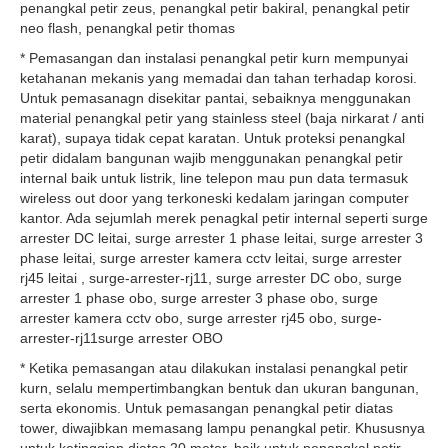
penangkal petir zeus, penangkal petir bakiral, penangkal petir
neo flash, penangkal petir thomas
* Pemasangan dan instalasi penangkal petir kurn mempunyai
ketahanan mekanis yang memadai dan tahan terhadap korosi.
Untuk pemasanagn disekitar pantai, sebaiknya menggunakan
material penangkal petir yang stainless steel (baja nirkarat / anti
karat), supaya tidak cepat karatan. Untuk proteksi penangkal
petir didalam bangunan wajib menggunakan penangkal petir
internal baik untuk listrik, line telepon mau pun data termasuk
wireless out door yang terkoneski kedalam jaringan computer
kantor. Ada sejumlah merek penagkal petir internal seperti surge
arrester DC leitai, surge arrester 1 phase leitai, surge arrester 3
phase leitai, surge arrester kamera cctv leitai, surge arrester
rj45 leitai , surge-arrester-rj11, surge arrester DC obo, surge
arrester 1 phase obo, surge arrester 3 phase obo, surge
arrester kamera cctv obo, surge arrester rj45 obo, surge-
arrester-rj11surge arrester OBO
* Ketika pemasangan atau dilakukan instalasi penangkal petir
kurn, selalu mempertimbangkan bentuk dan ukuran bangunan,
serta ekonomis. Untuk pemasangan penangkal petir diatas
tower, diwajibkan memasang lampu penangkal petir. Khususnya