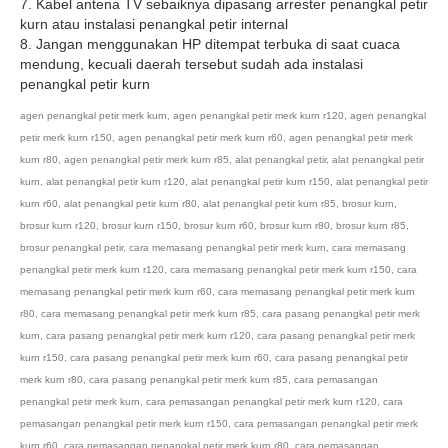
7. Kabel antena TV sebaiknya dipasang arrester penangkal petir
kurn atau instalasi penangkal petir internal
8. Jangan menggunakan HP ditempat terbuka di saat cuaca
mendung, kecuali daerah tersebut sudah ada instalasi
penangkal petir kurn
agen penangkal petir merk kurn
,
agen penangkal petir merk kurn r120
,
agen penangkal
petir merk kurn r150
,
agen penangkal petir merk kurn r60
,
agen penangkal petir merk
kurn r80
,
agen penangkal petir merk kurn r85
,
alat penangkal petir
,
alat penangkal petir
kurn
,
alat penangkal petir kurn r120
,
alat penangkal petir kurn r150
,
alat penangkal petir
kurn r60
,
alat penangkal petir kurn r80
,
alat penangkal petir kurn r85
,
brosur kurn
,
brosur kurn r120
,
brosur kurn r150
,
brosur kurn r60
,
brosur kurn r80
,
brosur kurn r85
,
brosur penangkal petir
,
cara memasang penangkal petir merk kurn
,
cara memasang
penangkal petir merk kurn r120
,
cara memasang penangkal petir merk kurn r150
,
cara
memasang penangkal petir merk kurn r60
,
cara memasang penangkal petir merk kurn
r80
,
cara memasang penangkal petir merk kurn r85
,
cara pasang penangkal petir merk
kurn
,
cara pasang penangkal petir merk kurn r120
,
cara pasang penangkal petir merk
kurn r150
,
cara pasang penangkal petir merk kurn r60
,
cara pasang penangkal petir
merk kurn r80
,
cara pasang penangkal petir merk kurn r85
,
cara pemasangan
penangkal petir merk kurn
,
cara pemasangan penangkal petir merk kurn r120
,
cara
pemasangan penangkal petir merk kurn r150
,
cara pemasangan penangkal petir merk
kurn r60
,
cara pemasangan penangkal petir merk kurn r80
,
cara pemasangan