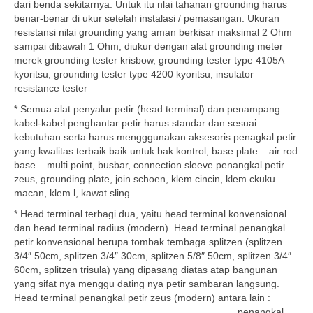
dari benda sekitarnya. Untuk itu nlai tahanan grounding harus
benar-benar di ukur setelah instalasi / pemasangan. Ukuran
resistansi nilai grounding yang aman berkisar maksimal 2 Ohm
sampai dibawah 1 Ohm, diukur dengan alat grounding meter
merek grounding tester krisbow, grounding tester type 4105A
kyoritsu, grounding tester type 4200 kyoritsu, insulator
resistance tester
* Semua alat penyalur petir (head terminal) dan penampang
kabel-kabel penghantar petir harus standar dan sesuai
kebutuhan serta harus mengggunakan aksesoris penagkal petir
yang kwalitas terbaik baik untuk bak kontrol, base plate – air rod
base – multi point, busbar, connection sleeve penangkal petir
zeus, grounding plate, join schoen, klem cincin, klem ckuku
macan, klem l, kawat sling
* Head terminal terbagi dua, yaitu head terminal konvensional
dan head terminal radius (modern). Head terminal penangkal
petir konvensional berupa tombak tembaga splitzen (splitzen
3/4″ 50cm, splitzen 3/4″ 30cm, splitzen 5/8″ 50cm, splitzen 3/4″
60cm, splitzen trisula) yang dipasang diatas atap bangunan
yang sifat nya menggu dating nya petir sambaran langsung.
Head terminal
penangkal petir zeus (modern) antara lain :
penangkal