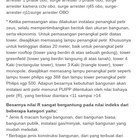
arrester 1 phase obo, surge arrester 3 phase obo, surge
arrester kamera cctv obo, surge arrester rj45 obo, surge-
arrester-rj11surge arrester OBO
* Ketika pemasangan atau dilakukan instalasi penangkal petir
zeus, selalu mempertimbangkan bentuk dan ukuran bangunan,
serta ekonomis. Untuk pemasangan penangkal petir diatas
tower, diwajibkan memasang lampu penangkal petir. Khususnya
untuk ketinggian diatas 20 meter, baik untuk penangkal petir
tower rooftop (tower yang berdiri di atas sebuah gedung), tower
greenfield (tower yang berdiri langsung di atas tanah), tower 4
Kaki (rectangular tower), tower 3 Kaki (triangle tower), tower
monopole, diwajibkan memasang lampu penangkal petir seperti
lampu tower philips xgp 388 dan lampu tower penangkal petir
Philips xgp 500. Adapun besarnya kebutuhan bangunan akan
instalasi anti petir menurut PUIPP ditentukan oleh nilai bahaya
petir (R), yang berkisar diantara <11 sampai >14.
Besarnya nilai R sangat bergantung pada nilai indeks dari
beberapa kategori yaitu:
* Jenis & macam fungsi bangunan, dari bangunan biasa,
bangunan publik, instalasi gas/minyak, sampi bangunan yang
mudah meledak.
* Berbagai jenis konstruksi bangunan, dari yang terbuat dari