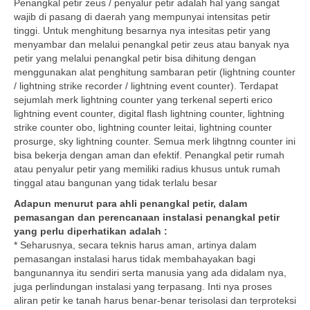
Penangkal petir zeus / penyalur petir adalah hal yang sangat
wajib di pasang di daerah yang mempunyai intensitas petir
tinggi. Untuk menghitung besarnya nya intesitas petir yang
menyambar dan melalui penangkal petir zeus atau banyak nya
petir yang melalui penangkal petir bisa dihitung dengan
menggunakan alat penghitung sambaran petir (lightning counter
/ lightning strike recorder / lightning event counter). Terdapat
sejumlah merk lightning counter yang terkenal seperti erico
lightning event counter, digital flash lightning counter, lightning
strike counter obo, lightning counter leitai, lightning counter
prosurge, sky lightning counter. Semua merk lihgtnng counter ini
bisa bekerja dengan aman dan efektif. Penangkal petir rumah
atau penyalur petir yang memiliki radius khusus untuk rumah
tinggal atau bangunan yang tidak terlalu besar
Adapun menurut para ahli penangkal petir, dalam
pemasangan dan perencanaan instalasi penangkal petir
yang perlu diperhatikan adalah :
* Seharusnya, secara teknis harus aman, artinya dalam
pemasangan instalasi harus tidak membahayakan bagi
bangunannya itu sendiri serta manusia yang ada didalam nya,
juga perlindungan instalasi yang terpasang. Inti nya proses
aliran petir ke tanah harus benar-benar terisolasi dan terproteksi