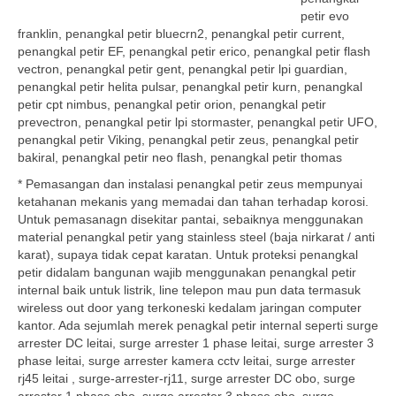
petir evo
franklin, penangkal petir bluecrn2, penangkal petir current,
penangkal petir EF, penangkal petir erico, penangkal petir flash
vectron, penangkal petir gent, penangkal petir lpi guardian,
penangkal petir helita pulsar, penangkal petir kurn, penangkal
petir cpt nimbus, penangkal petir orion, penangkal petir
prevectron, penangkal petir lpi stormaster, penangkal petir UFO,
penangkal petir Viking, penangkal petir zeus, penangkal petir
bakiral, penangkal petir neo flash, penangkal petir thomas
* Pemasangan dan instalasi penangkal petir zeus mempunyai
ketahanan mekanis yang memadai dan tahan terhadap korosi.
Untuk pemasanagn disekitar pantai, sebaiknya menggunakan
material penangkal petir yang stainless steel (baja nirkarat / anti
karat), supaya tidak cepat karatan. Untuk proteksi penangkal
petir didalam bangunan wajib menggunakan penangkal petir
internal baik untuk listrik, line telepon mau pun data termasuk
wireless out door yang terkoneski kedalam jaringan computer
kantor. Ada sejumlah merek penagkal petir internal seperti surge
arrester DC leitai, surge arrester 1 phase leitai, surge arrester 3
phase leitai, surge arrester kamera cctv leitai, surge arrester
rj45 leitai , surge-arrester-rj11, surge arrester DC obo, surge