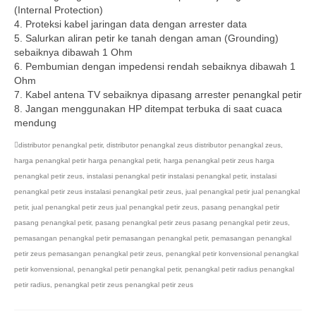
(Internal Protection)
4. Proteksi kabel jaringan data dengan arrester data
5. Salurkan aliran petir ke tanah dengan aman (Grounding)
sebaiknya dibawah 1 Ohm
6. Pembumian dengan impedensi rendah sebaiknya dibawah 1
Ohm
7. Kabel antena TV sebaiknya dipasang arrester penangkal petir
8. Jangan menggunakan HP ditempat terbuka di saat cuaca
mendung
distributor penangkal petir
,
distributor penangkal zeus distributor penangkal zeus
,
harga penangkal petir harga penangkal petir
,
harga penangkal petir zeus harga
penangkal petir zeus
,
instalasi penangkal petir instalasi penangkal petir
,
instalasi
penangkal petir zeus instalasi penangkal petir zeus
,
jual penangkal petir jual penangkal
petir
,
jual penangkal petir zeus jual penangkal petir zeus
,
pasang penangkal petir
pasang penangkal petir
,
pasang penangkal petir zeus pasang penangkal petir zeus
,
pemasangan penangkal petir pemasangan penangkal petir
,
pemasangan penangkal
petir zeus pemasangan penangkal petir zeus
,
penangkal petir konvensional penangkal
petir konvensional
,
penangkal petir penangkal petir
,
penangkal petir radius penangkal
petir radius
,
penangkal petir zeus penangkal petir zeus