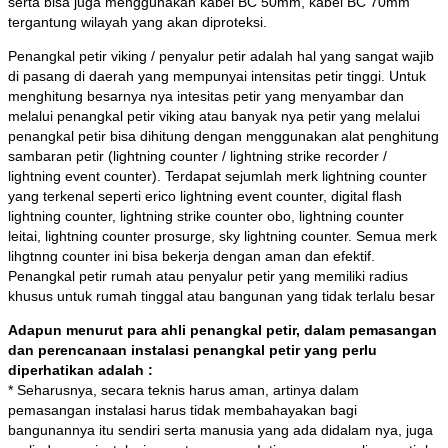
serta bisa juga menggunakan kabel BC 50mm, kabel BC 70mm
tergantung wilayah yang akan diproteksi.
Penangkal petir viking / penyalur petir adalah hal yang sangat wajib
di pasang di daerah yang mempunyai intensitas petir tinggi. Untuk
menghitung besarnya nya intesitas petir yang menyambar dan
melalui penangkal petir viking atau banyak nya petir yang melalui
penangkal petir bisa dihitung dengan menggunakan alat penghitung
sambaran petir (lightning counter / lightning strike recorder /
lightning event counter). Terdapat sejumlah merk lightning counter
yang terkenal seperti erico lightning event counter, digital flash
lightning counter, lightning strike counter obo, lightning counter
leitai, lightning counter prosurge, sky lightning counter. Semua merk
lihgtnng counter ini bisa bekerja dengan aman dan efektif.
Penangkal petir rumah atau penyalur petir yang memiliki radius
khusus untuk rumah tinggal atau bangunan yang tidak terlalu besar
Adapun menurut para ahli penangkal petir, dalam pemasangan
dan perencanaan instalasi penangkal petir yang perlu
diperhatikan adalah :
* Seharusnya, secara teknis harus aman, artinya dalam
pemasangan instalasi harus tidak membahayakan bagi
bangunannya itu sendiri serta manusia yang ada didalam nya, juga