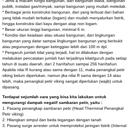
* Jenis & macam fungsi bangunan, dari bangunan biasa, bangunan
publik, instalasi gas/minyak, sampi bangunan yang mudah meledak.
* Berbagai jenis konstruksi bangunan, dari yang terbuat dari bahan
yang tidak mudah terbakar (logam) dan mudah menyalurkan listrik,
hingga konstruksi dari kayu dengan atap non logam.
* Besar ukuran tinggi bangunan, minimal 6 m.
* Kondisi dan keadaan atau situasi bangunan, dari lingkungan
bangunan yang datar sampai lingkungan bangunan yang berbukit
atau pegunungan dengan ketinggian lebih dari 100 m dpl.
* Pengaruh jumlah kilat yang terjadi, hal ini dilakukan dengan
melakukan pencatatan jumlah hari terjadinya kilat/guruh pada setiap
tahun di suatu daerah, dari 2 hari/tahun sampai 256 hari/tahun.
Apabila nilai R kurang atau sama dengan 11, maka penangkal petir
viking belum diperlukan, namun jika nilai R sama dengan 14 atau
lebih, maka penangkal petir viking sangat diperlukan (wajib) untuk
dipasang.
Terdapat sejumlah cara yang bisa kita lakukan untuk
mengurangi dampak negatif sambaran petir, yaitu :
1. Pasang penangkap sambaran petir (Head Therminal Penangkal
Petir viking)
2. Hilangkan simpul dan beda tegangan dengan tanah
3. Pasang surge arrester untuk memproteksi jaringan listrik (Internal