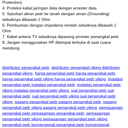
Protection)
4. Proteksi kabel jaringan data dengan arrester data
5. Salurkan aliran petir ke tanah dengan aman (Grounding)
sebaiknya dibawah 1 Ohm
6. Pembumian dengan impedensi rendah sebaiknya dibawah 1
Ohm
7. Kabel antena TV sebaiknya dipasang arrester penangkal petir
8. Jangan menggunakan HP ditempat terbuka di saat cuaca
mendung
distributor penangkal petir
,
distributor penangkal viking distributor
penangkal viking
,
harga penangkal petir harga penangkal petir
,
harga penangkal petir viking harga penangkal petir viking
,
instalasi
penangkal petir instalasi penangkal petir
,
instalasi penangkal petir
viking instalasi penangkal petir viking
,
jual penangkal petir jual
penangkal petir
,
jual penangkal petir viking jual penangkal petir
viking
,
pasang penangkal petir pasang penangkal petir
,
pasang
penangkal petir viking pasang penangkal petir viking
,
pemasangan
penangkal petir pemasangan penangkal petir
,
pemasangan
penangkal petir viking pemasangan penangkal petir viking
,
penangkal petir konvensional penangkal petir konvensional
,