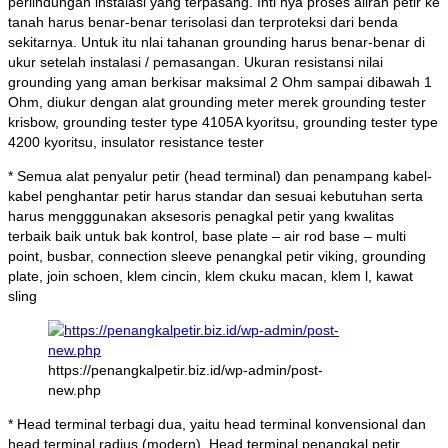
perlindungan instalasi yang terpasang. Inti nya proses aliran petir ke
tanah harus benar-benar terisolasi dan terproteksi dari benda
sekitarnya. Untuk itu nlai tahanan grounding harus benar-benar di
ukur setelah instalasi / pemasangan. Ukuran resistansi nilai
grounding yang aman berkisar maksimal 2 Ohm sampai dibawah 1
Ohm, diukur dengan alat grounding meter merek grounding tester
krisbow, grounding tester type 4105A kyoritsu, grounding tester type
4200 kyoritsu, insulator resistance tester
* Semua alat penyalur petir (head terminal) dan penampang kabel-
kabel penghantar petir harus standar dan sesuai kebutuhan serta
harus mengggunakan aksesoris penagkal petir yang kwalitas
terbaik baik untuk bak kontrol, base plate – air rod base – multi
point, busbar, connection sleeve penangkal petir viking, grounding
plate, join schoen, klem cincin, klem ckuku macan, klem l, kawat
sling
https://penangkalpetir.biz.id/wp-admin/post-
new.php
* Head terminal terbagi dua, yaitu head terminal konvensional dan
head terminal radius (modern). Head terminal penangkal petir