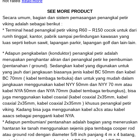
Read more
not rated
SEE MORE PRODUCT
Secara umum, bagian dan sistem pemasangan penangkal petir
viking adalah sebagai berikut :
* Terminal head penangkal petir viking R60 – R150 cocok untuk dari
rumh tinggal, kantor, pabrik sampai perlindungan kawasan yang
luas seprti kebun sawit, lapangan parkir, lapangan golf dan lain-lain.
* Adapun pengkabelan (konduktor) penangkal petir adalah
merupakan penghantar aliran dari penangkal petir ke pembumian
(pentanahan / ground). Sedangkan kabel yang digunakan untuk
yang jauh dari jangkauan biasanya jenis kabel BC 50mm dan kabel
BC 70mm ( kabel tembaga terbuka) dan untuk yang mudah dalam
jangkauan menggunakan kabel NYY 50mm dan NYY 70 mm atau
kabel NYA 50mm dan NYA 70mm (kabel tembaga terbungkus), bisa
juga menggunakan kabel coaxial (kabel coaxial 2x35mm, kabel
coaxial 2x35mm, kabel coaxial 2x35mm ) khusus penangkal petir
viking. Kadang bisa juga menggunakan kabel a3cs atau kabel
aaacs sebagai pengganti kabel NYA.
* Adapun pembumian/ pentanahan adalah bagian yang meneruskan
hantaran ke tanah menggunakan sejenis pipa tembaga cooper rod
atau ground rod dengan diameter 5/8 inch panjang 4 m x 4 batang,