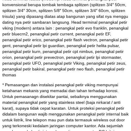
konvensional berupa tombak tembaga splitzen (splitzen 3/4″ 50cm,
splitzen 3/4″ 30cm, splitzen 5/8″ 50cm, splitzen 3/4″ 60cm, splitzen
trisula) yang dipasang diatas atap bangunan yang sifat nya menggu
dating nya petir sambaran langsung. Head terminal penangkal petir
viking (modern) antara lain : penangkal petir evo franklin, penangkal
petir bluecrn2, penangkal petir current, penangkal petir EF,
penangkal petir erico, penangkal petir flash vectron, penangkal petir
gent, penangkal petir lpi guardian, penangkal petir helita pulsar,
penangkal petir kurn, penangkal petir cpt nimbus, penangkal petir
orion, penangkal petir prevectron, penangkal petir lpi stormaster,
penangkal petir UFO, penangkal petir Viking, penangkal petir zeus,
penangkal petir bakiral, penangkal petir neo flash, penangkal petir
thomas
* Pemasangan dan instalasi penangkal petir viking mempunyai
ketahanan mekanis yang memadai dan tahan terhadap korosi.
Untuk pemasanagn disekitar pantai, sebaiknya menggunakan
material penangkal petir yang stainless steel (baja nirkarat / anti
karat), supaya tidak cepat karatan. Untuk proteksi penangkal petir
didalam bangunan wajib menggunakan penangkal petir internal baik
untuk listrik, line telepon mau pun data termasuk wireless out door
yang terkoneski kedalam jaringan computer kantor. Ada sejumlah