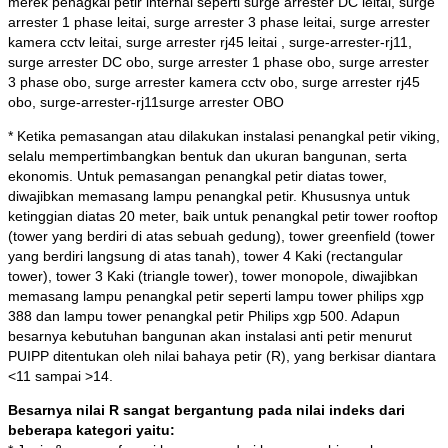
merek penagkal petir internal seperti surge arrester DC leitai, surge
arrester 1 phase leitai, surge arrester 3 phase leitai, surge arrester
kamera cctv leitai, surge arrester rj45 leitai , surge-arrester-rj11,
surge arrester DC obo, surge arrester 1 phase obo, surge arrester
3 phase obo, surge arrester kamera cctv obo, surge arrester rj45
obo, surge-arrester-rj11surge arrester OBO
* Ketika pemasangan atau dilakukan instalasi penangkal petir viking,
selalu mempertimbangkan bentuk dan ukuran bangunan, serta
ekonomis. Untuk pemasangan penangkal petir diatas tower,
diwajibkan memasang lampu penangkal petir. Khususnya untuk
ketinggian diatas 20 meter, baik untuk penangkal petir tower rooftop
(tower yang berdiri di atas sebuah gedung), tower greenfield (tower
yang berdiri langsung di atas tanah), tower 4 Kaki (rectangular
tower), tower 3 Kaki (triangle tower), tower monopole, diwajibkan
memasang lampu penangkal petir seperti lampu tower philips xgp
388 dan lampu tower penangkal petir Philips xgp 500. Adapun
besarnya kebutuhan bangunan akan instalasi anti petir menurut
PUIPP ditentukan oleh nilai bahaya petir (R), yang berkisar diantara
<11 sampai >14.
Besarnya nilai R sangat bergantung pada nilai indeks dari
beberapa kategori yaitu: