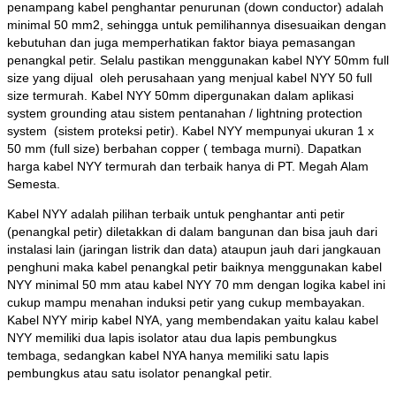
penampang kabel penghantar penurunan (down conductor) adalah
minimal 50 mm2, sehingga untuk pemilihannya disesuaikan dengan
kebutuhan dan juga memperhatikan faktor biaya pemasangan
penangkal petir. Selalu pastikan menggunakan kabel NYY 50mm full
size yang dijual oleh perusahaan yang menjual kabel NYY 50 full
size termurah. Kabel NYY 50mm dipergunakan dalam aplikasi
system grounding atau sistem pentanahan / lightning protection
system (sistem proteksi petir). Kabel NYY mempunyai ukuran 1 x
50 mm (full size) berbahan copper ( tembaga murni). Dapatkan
harga kabel NYY termurah dan terbaik hanya di PT. Megah Alam
Semesta.
Kabel NYY adalah pilihan terbaik untuk penghantar anti petir
(penangkal petir) diletakkan di dalam bangunan dan bisa jauh dari
instalasi lain (jaringan listrik dan data) ataupun jauh dari jangkauan
penghuni maka kabel penangkal petir baiknya menggunakan kabel
NYY minimal 50 mm atau kabel NYY 70 mm dengan logika kabel ini
cukup mampu menahan induksi petir yang cukup membayakan.
Kabel NYY mirip kabel NYA, yang membendakan yaitu kalau kabel
NYY memiliki dua lapis isolator atau dua lapis pembungkus
tembaga, sedangkan kabel NYA hanya memiliki satu lapis
pembungkus atau satu isolator penangkal petir.