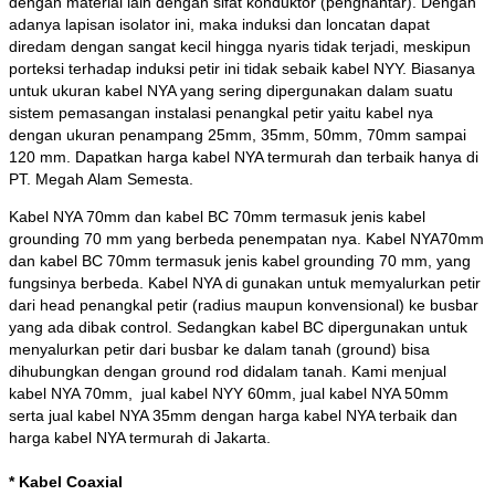
dengan material lain dengan sifat konduktor (penghantar). Dengan
adanya lapisan isolator ini, maka induksi dan loncatan dapat
diredam dengan sangat kecil hingga nyaris tidak terjadi, meskipun
porteksi terhadap induksi petir ini tidak sebaik kabel NYY. Biasanya
untuk ukuran kabel NYA yang sering dipergunakan dalam suatu
sistem pemasangan instalasi penangkal petir yaitu kabel nya
dengan ukuran penampang 25mm, 35mm, 50mm, 70mm sampai
120 mm. Dapatkan harga kabel NYA termurah dan terbaik hanya di
PT. Megah Alam Semesta.
Kabel NYA 70mm dan kabel BC 70mm termasuk jenis kabel
grounding 70 mm yang berbeda penempatan nya. Kabel NYA70mm
dan kabel BC 70mm termasuk jenis kabel grounding 70 mm, yang
fungsinya berbeda. Kabel NYA di gunakan untuk memyalurkan petir
dari head penangkal petir (radius maupun konvensional) ke busbar
yang ada dibak control. Sedangkan kabel BC dipergunakan untuk
menyalurkan petir dari busbar ke dalam tanah (ground) bisa
dihubungkan dengan ground rod didalam tanah. Kami menjual
kabel NYA 70mm, jual kabel NYY 60mm, jual kabel NYA 50mm
serta jual kabel NYA 35mm dengan harga kabel NYA terbaik dan
harga kabel NYA termurah di Jakarta.
* Kabel Coaxial