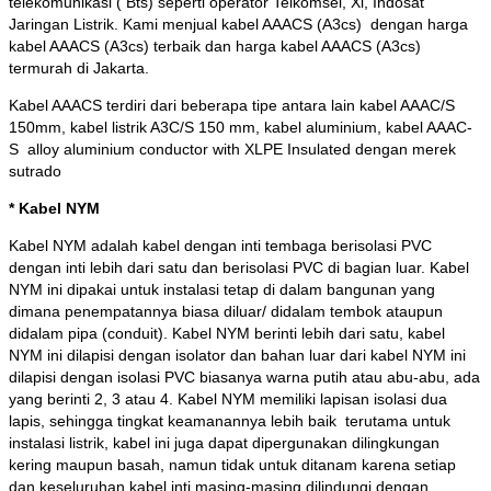
telekomunikasi ( Bts) seperti operator Telkomsel, Xl, Indosat
Jaringan Listrik. Kami menjual kabel AAACS (A3cs) dengan harga
kabel AAACS (A3cs) terbaik dan harga kabel AAACS (A3cs)
termurah di Jakarta.
Kabel AAACS terdiri dari beberapa tipe antara lain kabel AAAC/S
150mm, kabel listrik A3C/S 150 mm, kabel aluminium, kabel AAAC-
S alloy aluminium conductor with XLPE Insulated dengan merek
sutrado
* Kabel NYM
Kabel NYM adalah kabel dengan inti tembaga berisolasi PVC
dengan inti lebih dari satu dan berisolasi PVC di bagian luar. Kabel
NYM ini dipakai untuk instalasi tetap di dalam bangunan yang
dimana penempatannya biasa diluar/ didalam tembok ataupun
didalam pipa (conduit). Kabel NYM berinti lebih dari satu, kabel
NYM ini dilapisi dengan isolator dan bahan luar dari kabel NYM ini
dilapisi dengan isolasi PVC biasanya warna putih atau abu-abu, ada
yang berinti 2, 3 atau 4. Kabel NYM memiliki lapisan isolasi dua
lapis, sehingga tingkat keamanannya lebih baik terutama untuk
instalasi listrik, kabel ini juga dapat dipergunakan dilingkungan
kering maupun basah, namun tidak untuk ditanam karena setiap
dan keseluruhan kabel inti masing-masing dilindungi dengan