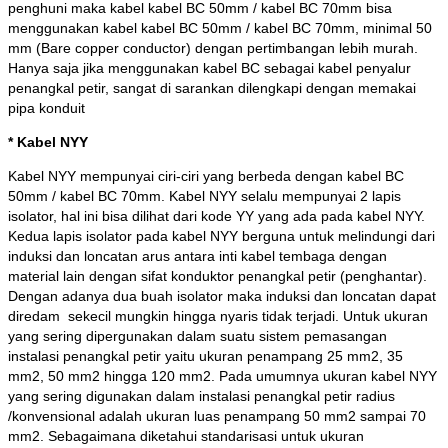
penghuni maka kabel kabel BC 50mm / kabel BC 70mm bisa
menggunakan kabel kabel BC 50mm / kabel BC 70mm, minimal 50
mm (Bare copper conductor) dengan pertimbangan lebih murah.
Hanya saja jika menggunakan kabel BC sebagai kabel penyalur
penangkal petir, sangat di sarankan dilengkapi dengan memakai
pipa konduit
* Kabel NYY
Kabel NYY mempunyai ciri-ciri yang berbeda dengan kabel BC
50mm / kabel BC 70mm. Kabel NYY selalu mempunyai 2 lapis
isolator, hal ini bisa dilihat dari kode YY yang ada pada kabel NYY.
Kedua lapis isolator pada kabel NYY berguna untuk melindungi dari
induksi dan loncatan arus antara inti kabel tembaga dengan
material lain dengan sifat konduktor penangkal petir (penghantar).
Dengan adanya dua buah isolator maka induksi dan loncatan dapat
diredam sekecil mungkin hingga nyaris tidak terjadi. Untuk ukuran
yang sering dipergunakan dalam suatu sistem pemasangan
instalasi penangkal petir yaitu ukuran penampang 25 mm2, 35
mm2, 50 mm2 hingga 120 mm2. Pada umumnya ukuran kabel NYY
yang sering digunakan dalam instalasi penangkal petir radius
/konvensional adalah ukuran luas penampang 50 mm2 sampai 70
mm2. Sebagaimana diketahui standarisasi untuk ukuran