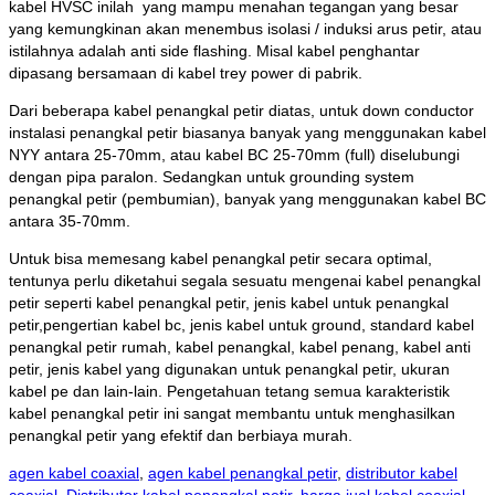
kabel HVSC inilah yang mampu menahan tegangan yang besar
yang kemungkinan akan menembus isolasi / induksi arus petir, atau
istilahnya adalah anti side flashing. Misal kabel penghantar
dipasang bersamaan di kabel trey power di pabrik.
Dari beberapa kabel penangkal petir diatas, untuk down conductor
instalasi penangkal petir biasanya banyak yang menggunakan kabel
NYY antara 25-70mm, atau kabel BC 25-70mm (full) diselubungi
dengan pipa paralon. Sedangkan untuk grounding system
penangkal petir (pembumian), banyak yang menggunakan kabel BC
antara 35-70mm.
Untuk bisa memesang kabel penangkal petir secara optimal,
tentunya perlu diketahui segala sesuatu mengenai kabel penangkal
petir seperti kabel penangkal petir, jenis kabel untuk penangkal
petir,pengertian kabel bc, jenis kabel untuk ground, standard kabel
penangkal petir rumah, kabel penangkal, kabel penang, kabel anti
petir, jenis kabel yang digunakan untuk penangkal petir, ukuran
kabel pe dan lain-lain. Pengetahuan tetang semua karakteristik
kabel penangkal petir ini sangat membantu untuk menghasilkan
penangkal petir yang efektif dan berbiaya murah.
agen kabel coaxial
,
agen kabel penangkal petir
,
distributor kabel