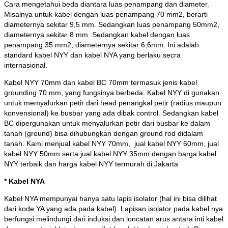
Cara mengetahui beda diantara luas penampang dan diameter.
Misalnya untuk kabel dengan luas penampang 70 mm2, berarti
diameternya sekitar 9,5 mm. Sedangkan luas penampang 50mm2,
diameternya sekitar 8 mm. Sedangkan kabel dengan luas
penampang 35 mm2, diameternya sekitar 6,6mm. Ini adalah
standard kabel NYY dan kabel NYA yang berlaku secra
internasional.
Kabel NYY 70mm dan kabel BC 70mm termasuk jenis kabel
grounding 70 mm, yang fungsinya berbeda. Kabel NYY di gunakan
untuk memyalurkan petir dari head penangkal petir (radius maupun
konvensional) ke busbar yang ada dibak control. Sedangkan kabel
BC dipergunakan untuk menyalurkan petir dari busbar ke dalam
tanah (ground) bisa dihubungkan dengan ground rod didalam
tanah. Kami menjual kabel NYY 70mm, jual kabel NYY 60mm, jual
kabel NYY 50mm serta jual kabel NYY 35mm dengan harga kabel
NYY terbaik dan harga kabel NYY termurah di Jakarta
* Kabel NYA
Kabel NYA mempunyai hanya satu lapis isolator (hal ini bisa dilihat
dari kode YA yang ada pada kabel). Lapisan isolator pada kabel nya
berfungsi melindungi dari induksi dan loncatan arus antara inti kabel