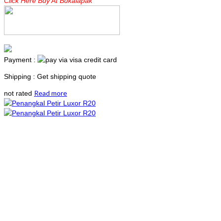
Click Here Buy At Bukalapak
Payment :
Shipping : Get shipping quote
Read more
not rated