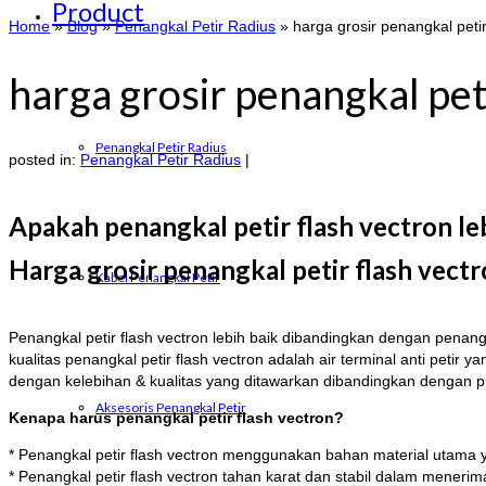
Product
Home
»
Blog
»
Penangkal Petir Radius
»
harga grosir penangkal petir
harga grosir penangkal pet
Penangkal Petir Radius
posted in:
Penangkal Petir Radius
|
Apakah penangkal petir flash vectron le
Harga grosir penangkal petir flash vectro
Kabel Penangkal Petir
Penangkal petir flash vectron lebih baik dibandingkan dengan penang
kualitas penangkal petir flash vectron adalah air terminal anti peti
dengan kelebihan & kualitas yang ditawarkan dibandingkan dengan p
Aksesoris Penangkal Petir
Kenapa harus penangkal petir flash vectron?
* Penangkal petir flash vectron menggunakan bahan material utama y
* Penangkal petir flash vectron tahan karat dan stabil dalam meneri