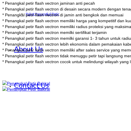
* Penangkal petir flash vectron jaminan anti pecah
* Penangkal petir flash vectron di desain secara modern dengan tenaga
Paket Penangkal Petir
* Penangkal petir flash vectron di jamin anti bengkok dan memuai
* Penangkal petir flash vectron memiliki harga yang kompetitif dan kua
* Penangkal petir flash vectron memiliki radius proteksi yang maksi
* Penangkal petir flash vectron memilki sertifikat terjamin
* Penangkal petir flash vectron memilki garansi 1- 3 tahun untuk ra
* Penangkal petir flash vectron lebih ekonomis dalam pemakaian kabe
About Us
* Penangkal petir flash vectron memiliki after sales service yang me
* Penangkal petir flash vectron tidak menuggu petir tapi langsung me
* Penangkal petir flash vectron cocok untuk melindungi wilayah yang 
Contact Us