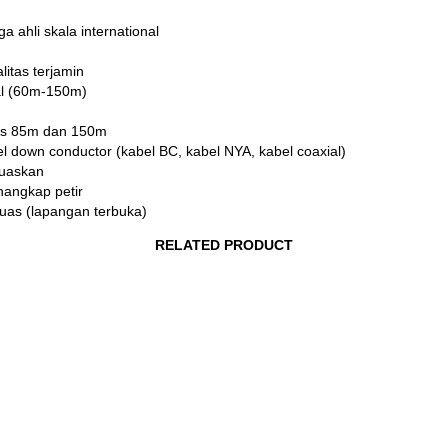
 ahli skala international
litas terjamin
mal (60m-150m)
dius 85m dan 150m
l down conductor (kabel BC, kabel NYA, kabel coaxial)
muaskan
nangkap petir
luas (lapangan terbuka)
RELATED PRODUCT