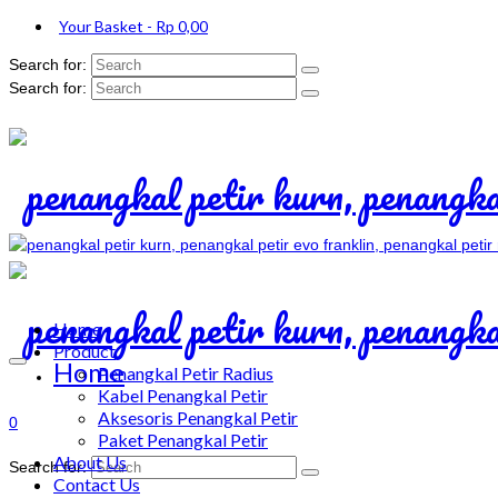
Your Basket
-
Rp
0,00
Search for:
Search for:
Home
Product
Home
Penangkal Petir Radius
Kabel Penangkal Petir
Aksesoris Penangkal Petir
0
Paket Penangkal Petir
About Us
Search for:
Contact Us