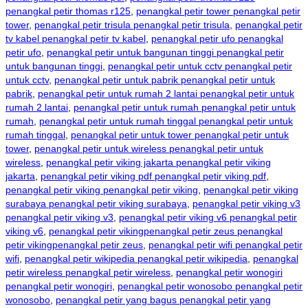
penangkal petir thomas r125
,
penangkal petir tower penangkal petir
tower
,
penangkal petir trisula penangkal petir trisula
,
penangkal petir
tv kabel penangkal petir tv kabel
,
penangkal petir ufo penangkal
petir ufo
,
penangkal petir untuk bangunan tinggi penangkal petir
untuk bangunan tinggi
,
penangkal petir untuk cctv penangkal petir
untuk cctv
,
penangkal petir untuk pabrik penangkal petir untuk
pabrik
,
penangkal petir untuk rumah 2 lantai penangkal petir untuk
rumah 2 lantai
,
penangkal petir untuk rumah penangkal petir untuk
rumah
,
penangkal petir untuk rumah tinggal penangkal petir untuk
rumah tinggal
,
penangkal petir untuk tower penangkal petir untuk
tower
,
penangkal petir untuk wireless penangkal petir untuk
wireless
,
penangkal petir viking jakarta penangkal petir viking
jakarta
,
penangkal petir viking pdf penangkal petir viking pdf
,
penangkal petir viking penangkal petir viking
,
penangkal petir viking
surabaya penangkal petir viking surabaya
,
penangkal petir viking v3
penangkal petir viking v3
,
penangkal petir viking v6 penangkal petir
viking v6
,
penangkal petir vikingpenangkal petir zeus penangkal
petir vikingpenangkal petir zeus
,
penangkal petir wifi penangkal petir
wifi
,
penangkal petir wikipedia penangkal petir wikipedia
,
penangkal
petir wireless penangkal petir wireless
,
penangkal petir wonogiri
penangkal petir wonogiri
,
penangkal petir wonosobo penangkal petir
wonosobo
,
penangkal petir yang bagus penangkal petir yang