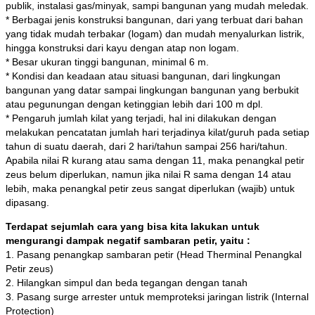
publik, instalasi gas/minyak, sampi bangunan yang mudah meledak.
* Berbagai jenis konstruksi bangunan, dari yang terbuat dari bahan
yang tidak mudah terbakar (logam) dan mudah menyalurkan listrik,
hingga konstruksi dari kayu dengan atap non logam.
* Besar ukuran tinggi bangunan, minimal 6 m.
* Kondisi dan keadaan atau situasi bangunan, dari lingkungan
bangunan yang datar sampai lingkungan bangunan yang berbukit
atau pegunungan dengan ketinggian lebih dari 100 m dpl.
* Pengaruh jumlah kilat yang terjadi, hal ini dilakukan dengan
melakukan pencatatan jumlah hari terjadinya kilat/guruh pada setiap
tahun di suatu daerah, dari 2 hari/tahun sampai 256 hari/tahun.
Apabila nilai R kurang atau sama dengan 11, maka penangkal petir
zeus belum diperlukan, namun jika nilai R sama dengan 14 atau
lebih, maka penangkal petir zeus sangat diperlukan (wajib) untuk
dipasang.
Terdapat sejumlah cara yang bisa kita lakukan untuk
mengurangi dampak negatif sambaran petir, yaitu :
1. Pasang penangkap sambaran petir (Head Therminal Penangkal
Petir zeus)
2. Hilangkan simpul dan beda tegangan dengan tanah
3. Pasang surge arrester untuk memproteksi jaringan listrik (Internal
Protection)