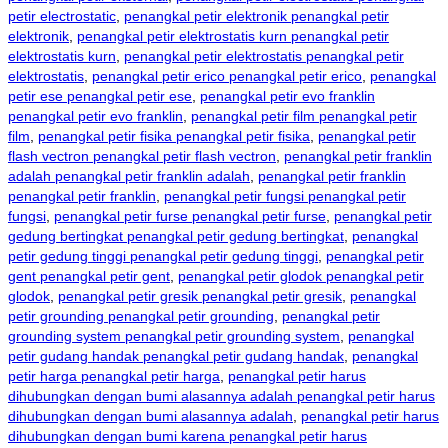
petir electrostatic
,
penangkal petir elektronik penangkal petir
elektronik
,
penangkal petir elektrostatis kurn penangkal petir
elektrostatis kurn
,
penangkal petir elektrostatis penangkal petir
elektrostatis
,
penangkal petir erico penangkal petir erico
,
penangkal
petir ese penangkal petir ese
,
penangkal petir evo franklin
penangkal petir evo franklin
,
penangkal petir film penangkal petir
film
,
penangkal petir fisika penangkal petir fisika
,
penangkal petir
flash vectron penangkal petir flash vectron
,
penangkal petir franklin
adalah penangkal petir franklin adalah
,
penangkal petir franklin
penangkal petir franklin
,
penangkal petir fungsi penangkal petir
fungsi
,
penangkal petir furse penangkal petir furse
,
penangkal petir
gedung bertingkat penangkal petir gedung bertingkat
,
penangkal
petir gedung tinggi penangkal petir gedung tinggi
,
penangkal petir
gent penangkal petir gent
,
penangkal petir glodok penangkal petir
glodok
,
penangkal petir gresik penangkal petir gresik
,
penangkal
petir grounding penangkal petir grounding
,
penangkal petir
grounding system penangkal petir grounding system
,
penangkal
petir gudang handak penangkal petir gudang handak
,
penangkal
petir harga penangkal petir harga
,
penangkal petir harus
dihubungkan dengan bumi alasannya adalah penangkal petir harus
dihubungkan dengan bumi alasannya adalah
,
penangkal petir harus
dihubungkan dengan bumi karena penangkal petir harus