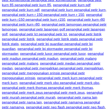
petir konvensional penangkal petir konvensional
,
penangkal petir
kurn 85 penangkal petir kurn 85
,
penangkal petir kurn pdf
penangkal petir kurn pdf
,
penangkal petir kurn penangkal petir kurn
,
penangkal petir kurn r 150 penangkal petir kurn r 150
,
penangkal
petir kurn r150 penangkal petir kurn r150
,
penangkal petir kurn r80
penangkal petir kurn r80
,
penangkal petir lamongan penangkal petir
lamongan
,
penangkal petir lapangan golf penangkal petir lapangan
golf
,
penangkal petir lct penangkal petir lct
,
penangkal petir listrik
penangkal petir listrik
,
penangkal petir listrik statis penangkal petir
listrik statis
,
penangkal petir lpi guardian penangkal petir lpi
guardian
,
penangkal petir lpi stormaster penangkal petir lpi
stormaster
,
penangkal petir luxor penangkal petir luxor
,
penangkal
petir madiun penangkal petir madiun
,
penangkal petir malang
penangkal petir malang
,
penangkal petir medan penangkal petir
medan
,
penangkal petir mengalirkan penangkal petir mengalirkan
,
penangkal petir menggunakan prinsip penangkal petir
menggunakan prinsip
,
penangkal petir merk kurn penangkal petir
merk kurn
,
penangkal petir merk obo penangkal petir merk obo
,
penangkal petir merk thomas penangkal petir merk thomas
,
penangkal petir merk zeus penangkal petir merk zeus
,
penangkal
petir murah penangkal petir murah
,
penangkal petir nama lain
penangkal petir nama lain
,
penangkal petir namanya penangkal
petir namanya
,
penangkal petir neo flash penangkal petir neo flash
,