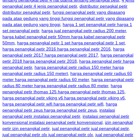
tentang penangkal petir 4 hal utama tentang penangkal petir
,
4 jenis
penangkal petir 4 jenis penangkal petir
,
distributor penagkal petir
distributor penagkal petir
,
fungsi penangkal petir yang dipasang
pada atap gedung yang tinggi fungsi penangkal petir yang dipasang
pada atap gedung yang tinggi
,
harga 1 set penangkal petir harga 1
set penangkal petir
,
harga jual penangkal petir radius 200 meter
,
harga kabel penangkal petir 50mm harga kabel penangkal petir
50mm
,
harga penangkal petir 1 set harga penangkal petir 1 set
,
harga penangkal petir 2016 harga penangkal petir 2016
,
harga
penangkal petir 2017 harga penangkal petir 2017
,
harga penangkal
petir 2018 harga penangkal petir 2018
,
harga penangkal petir harga
penangkal petir
,
harga penangkal petir radius 150 meter harga
penangkal petir radius 150 metert
,
harga penangkal petir radius 60
meter harga penangkal petir radius 60 meter
,
harga penangkal petir
radius 80 meter harga penangkal petir radius 80 meter
,
harga
penangkal petir thomas 125 harga penangkal petir thomas 125
,
harga penangkal petir viking v6 harga penangkal petir viking v6
,
harga penangkal petir wifi harga penangkal petir wifi
,
harga
penangkal petir zeus harga penangkal petir zeus
,
instalasi
penangkal petir instalasi penangkal petir
,
instalasi penangkal petir
konvensional instalasi penangkal petir konvensional
,
izin penangkal
petir izin penangkal petir
,
jual penangkal petir jual penangkal petir
,
jual penangkal petir olx jual penangkal petir olx
,
jual penangkal petir