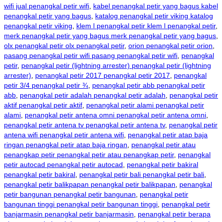
wifi jual penangkal petir wifi
,
kabel penangkal petir yang bagus kabel
penangkal petir yang bagus
,
katalog penangkal petir viking katalog
penangkal petir viking
,
klem l penangkal petir klem l penangkal petir
,
merk penangkal petir yang bagus merk penangkal petir yang bagus
,
olx penangkal petir olx penangkal petir
,
orion penangkal petir orion
,
pasang penangkal petir wifi pasang penangkal petir wifi
,
penangkal
petir
,
penangkal petir (lightning arrester) penangkal petir (lightning
arrester)
,
penangkal petir 2017 penangkal petir 2017
,
penangkal
petir 3/4 penangkal petir ¾
,
penangkal petir abb penangkal petir
abb
,
penangkal petir adalah penangkal petir adalah
,
penangkal petir
aktif penangkal petir aktif
,
penangkal petir alami penangkal petir
alami
,
penangkal petir antena omni penangkal petir antena omni
,
penangkal petir antena tv penangkal petir antena tv
,
penangkal petir
antena wifi penangkal petir antena wifi
,
penangkal petir atap baja
ringan penangkal petir atap baja ringan
,
penangkal petir atau
penangkap petir penangkal petir atau penangkap petir
,
penangkal
petir autocad penangkal petir autocad
,
penangkal petir bakiral
penangkal petir bakiral
,
penangkal petir bali penangkal petir bali
,
penangkal petir balikpapan penangkal petir balikpapan
,
penangkal
petir bangunan penangkal petir bangunan
,
penangkal petir
bangunan tinggi penangkal petir bangunan tinggi
,
penangkal petir
banjarmasin penangkal petir banjarmasin
,
penangkal petir berapa