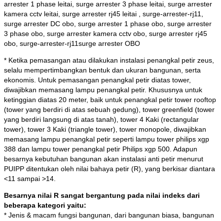
arrester 1 phase leitai, surge arrester 3 phase leitai, surge arrester
kamera cctv leitai, surge arrester rj45 leitai , surge-arrester-rj11,
surge arrester DC obo, surge arrester 1 phase obo, surge arrester
3 phase obo, surge arrester kamera cctv obo, surge arrester rj45
obo, surge-arrester-rj11surge arrester OBO
* Ketika pemasangan atau dilakukan instalasi penangkal petir zeus,
selalu mempertimbangkan bentuk dan ukuran bangunan, serta
ekonomis. Untuk pemasangan penangkal petir diatas tower,
diwajibkan memasang lampu penangkal petir. Khususnya untuk
ketinggian diatas 20 meter, baik untuk penangkal petir tower rooftop
(tower yang berdiri di atas sebuah gedung), tower greenfield (tower
yang berdiri langsung di atas tanah), tower 4 Kaki (rectangular
tower), tower 3 Kaki (triangle tower), tower monopole, diwajibkan
memasang lampu penangkal petir seperti lampu tower philips xgp
388 dan lampu tower penangkal petir Philips xgp 500. Adapun
besarnya kebutuhan bangunan akan instalasi anti petir menurut
PUIPP ditentukan oleh nilai bahaya petir (R), yang berkisar diantara
<11 sampai >14.
Besarnya nilai R sangat bergantung pada nilai indeks dari
beberapa kategori yaitu:
* Jenis & macam fungsi bangunan, dari bangunan biasa, bangunan