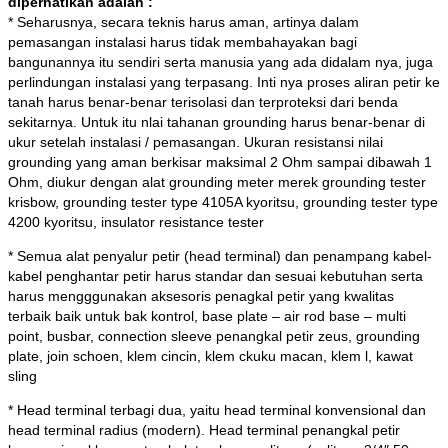
diperhatikan adalah :
* Seharusnya, secara teknis harus aman, artinya dalam
pemasangan instalasi harus tidak membahayakan bagi
bangunannya itu sendiri serta manusia yang ada didalam nya, juga
perlindungan instalasi yang terpasang. Inti nya proses aliran petir ke
tanah harus benar-benar terisolasi dan terproteksi dari benda
sekitarnya. Untuk itu nlai tahanan grounding harus benar-benar di
ukur setelah instalasi / pemasangan. Ukuran resistansi nilai
grounding yang aman berkisar maksimal 2 Ohm sampai dibawah 1
Ohm, diukur dengan alat grounding meter merek grounding tester
krisbow, grounding tester type 4105A kyoritsu, grounding tester type
4200 kyoritsu, insulator resistance tester
* Semua alat penyalur petir (head terminal) dan penampang kabel-
kabel penghantar petir harus standar dan sesuai kebutuhan serta
harus mengggunakan aksesoris penagkal petir yang kwalitas
terbaik baik untuk bak kontrol, base plate – air rod base – multi
point, busbar, connection sleeve penangkal petir zeus, grounding
plate, join schoen, klem cincin, klem ckuku macan, klem l, kawat
sling
* Head terminal terbagi dua, yaitu head terminal konvensional dan
head terminal radius (modern). Head terminal penangkal petir