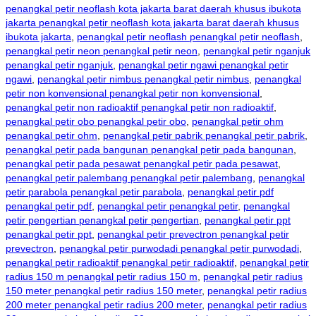
penangkal petir neoflash kota jakarta barat daerah khusus ibukota
jakarta penangkal petir neoflash kota jakarta barat daerah khusus
ibukota jakarta
,
penangkal petir neoflash penangkal petir neoflash
,
penangkal petir neon penangkal petir neon
,
penangkal petir nganjuk
penangkal petir nganjuk
,
penangkal petir ngawi penangkal petir
ngawi
,
penangkal petir nimbus penangkal petir nimbus
,
penangkal
petir non konvensional penangkal petir non konvensional
,
penangkal petir non radioaktif penangkal petir non radioaktif
,
penangkal petir obo penangkal petir obo
,
penangkal petir ohm
penangkal petir ohm
,
penangkal petir pabrik penangkal petir pabrik
,
penangkal petir pada bangunan penangkal petir pada bangunan
,
penangkal petir pada pesawat penangkal petir pada pesawat
,
penangkal petir palembang penangkal petir palembang
,
penangkal
petir parabola penangkal petir parabola
,
penangkal petir pdf
penangkal petir pdf
,
penangkal petir penangkal petir
,
penangkal
petir pengertian penangkal petir pengertian
,
penangkal petir ppt
penangkal petir ppt
,
penangkal petir prevectron penangkal petir
prevectron
,
penangkal petir purwodadi penangkal petir purwodadi
,
penangkal petir radioaktif penangkal petir radioaktif
,
penangkal petir
radius 150 m penangkal petir radius 150 m
,
penangkal petir radius
150 meter penangkal petir radius 150 meter
,
penangkal petir radius
200 meter penangkal petir radius 200 meter
,
penangkal petir radius