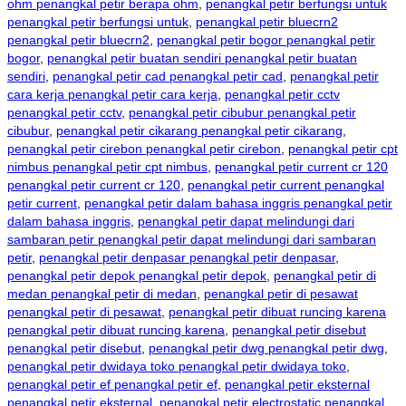
ohm penangkal petir berapa ohm
,
penangkal petir berfungsi untuk
penangkal petir berfungsi untuk
,
penangkal petir bluecrn2
penangkal petir bluecrn2
,
penangkal petir bogor penangkal petir
bogor
,
penangkal petir buatan sendiri penangkal petir buatan
sendiri
,
penangkal petir cad penangkal petir cad
,
penangkal petir
cara kerja penangkal petir cara kerja
,
penangkal petir cctv
penangkal petir cctv
,
penangkal petir cibubur penangkal petir
cibubur
,
penangkal petir cikarang penangkal petir cikarang
,
penangkal petir cirebon penangkal petir cirebon
,
penangkal petir cpt
nimbus penangkal petir cpt nimbus
,
penangkal petir current cr 120
penangkal petir current cr 120
,
penangkal petir current penangkal
petir current
,
penangkal petir dalam bahasa inggris penangkal petir
dalam bahasa inggris
,
penangkal petir dapat melindungi dari
sambaran petir penangkal petir dapat melindungi dari sambaran
petir
,
penangkal petir denpasar penangkal petir denpasar
,
penangkal petir depok penangkal petir depok
,
penangkal petir di
medan penangkal petir di medan
,
penangkal petir di pesawat
penangkal petir di pesawat
,
penangkal petir dibuat runcing karena
penangkal petir dibuat runcing karena
,
penangkal petir disebut
penangkal petir disebut
,
penangkal petir dwg penangkal petir dwg
,
penangkal petir dwidaya toko penangkal petir dwidaya toko
,
penangkal petir ef penangkal petir ef
,
penangkal petir eksternal
penangkal petir eksternal
,
penangkal petir electrostatic penangkal