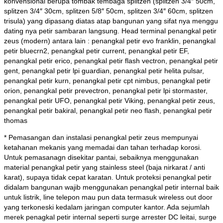
konvensional berupa tombak tembaga splitzen (splitzen 3/4″ 50cm,
splitzen 3/4″ 30cm, splitzen 5/8″ 50cm, splitzen 3/4″ 60cm, splitzen
trisula) yang dipasang diatas atap bangunan yang sifat nya menggu
dating nya petir sambaran langsung. Head terminal
penangkal petir
zeus (modern) antara lain : penangkal petir evo franklin, penangkal
petir bluecrn2, penangkal petir current, penangkal petir EF,
penangkal petir erico, penangkal petir flash vectron, penangkal petir
gent, penangkal petir lpi guardian, penangkal petir helita pulsar,
penangkal petir kurn, penangkal petir cpt nimbus, penangkal petir
orion, penangkal petir prevectron, penangkal petir lpi stormaster,
penangkal petir UFO, penangkal petir Viking, penangkal petir zeus,
penangkal petir bakiral, penangkal petir neo flash, penangkal petir
thomas
* Pemasangan dan instalasi penangkal petir zeus mempunyai
ketahanan mekanis yang memadai dan tahan terhadap korosi.
Untuk pemasanagn disekitar pantai, sebaiknya menggunakan
material penangkal petir yang stainless steel (baja nirkarat / anti
karat), supaya tidak cepat karatan. Untuk proteksi penangkal petir
didalam bangunan wajib menggunakan penangkal petir internal baik
untuk listrik, line telepon mau pun data termasuk wireless out door
yang terkoneski kedalam jaringan computer kantor. Ada sejumlah
merek penagkal petir internal seperti surge arrester DC leitai, surge