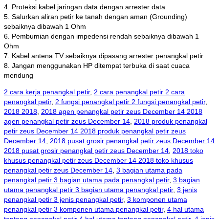
4. Proteksi kabel jaringan data dengan arrester data
5. Salurkan aliran petir ke tanah dengan aman (Grounding)
sebaiknya dibawah 1 Ohm
6. Pembumian dengan impedensi rendah sebaiknya dibawah 1
Ohm
7. Kabel antena TV sebaiknya dipasang arrester penangkal petir
8. Jangan menggunakan HP ditempat terbuka di saat cuaca
mendung
2 cara kerja penangkal petir
,
2 cara penangkal petir 2 cara
penangkal petir
,
2 fungsi penangkal petir 2 fungsi penangkal petir
,
2018 2018
,
2018 agen penangkal petir zeus December 14 2018
agen penangkal petir zeus December 14
,
2018 produk penangkal
petir zeus December 14 2018 produk penangkal petir zeus
December 14
,
2018 pusat grosir penangkal petir zeus December 14
2018 pusat grosir penangkal petir zeus December 14
,
2018 toko
khusus penangkal petir zeus December 14 2018 toko khusus
penangkal petir zeus December 14
,
3 bagian utama pada
penangkal petir 3 bagian utama pada penangkal petir
,
3 bagian
utama penangkal petir 3 bagian utama penangkal petir
,
3 jenis
penangkal petir 3 jenis penangkal petir
,
3 komponen utama
penangkal petir 3 komponen utama penangkal petir
,
4 hal utama