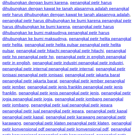
dihubungkan dengan bumi karena
,
penangkal petir harus
dihubungkan dengan kawat ke tanah alasannya adalah penangkal
petir harus dihubungkan dengan kawat ke tanah alasannya adalah
,
penangkal petir harus dihubungkan ke bumi karena penangkal petir
harus dihubungkan ke bumi karena
,
penangkal petir harus
dihubungkan ke bumi maksudnya penangkal petir harus
dihubungkan ke bumi maksudnya
,
penangkal petir helita penangkal
petir helita
,
penangkal petir helita pulsar penangkal petir helita
pulsar
,
penangkal petir hitachi penangkal petir hitachi
,
penangkal
petir hp penangkal petir hp
,
penangkal petir in english penangkal
petir in english
,
penangkal petir industri penangkal petir industri
,
penangkal petir internal penangkal petir internal
,
penangkal petir
ionisasi penangkal petir ionisasi
,
penangkal petir jakarta barat
penangkal petir jakarta barat
,
penangkal petir jember penangkal
petir jember
,
penangkal petir jenis franklin penangkal petir jenis
franklin
,
penangkal petir jenis penangkal petir jenis
,
penangkal petir
jogja penangkal petir jogja
,
penangkal petir jombang penangkal
petir jombang
,
penangkal petir jual penangkal petir jepara
penangkal petir jual penangkal petir jepara
,
penangkal petir kapal
penangkal petir kapal
,
penangkal petir karawang penangkal petir
karawang
,
penangkal petir klaten penangkal petir klaten
,
penangkal
petir konvensional pdf penangkal petir konvensional pdf
,
penangkal