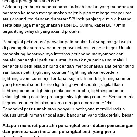
sebagai pengganti kabel NYA.
* Adapun pembumian/ pentanahan adalah bagian yang meneruskan
hantaran ke tanah menggunakan sejenis pipa tembaga cooper rod
atau ground rod dengan diameter 5/8 inch panjang 4 m x 4 batang,
serta bisa juga menggunakan kabel BC 50mm, kabel BC 70mm
tergantung wilayah yang akan diproteksi.
Penangkal petir zeus / penyalur petir adalah hal yang sangat wajib
di pasang di daerah yang mempunyai intensitas petir tinggi. Untuk
menghitung besarnya nya intesitas petir yang menyambar dan
melalui penangkal petir zeus atau banyak nya petir yang melalui
penangkal petir bisa dihitung dengan menggunakan alat penghitung
sambaran petir (lightning counter / lightning strike recorder /
lightning event counter). Terdapat sejumlah merk lightning counter
yang terkenal seperti erico lightning event counter, digital flash
lightning counter, lightning strike counter obo, lightning counter
leitai, lightning counter prosurge, sky lightning counter. Semua merk
lihgtnng counter ini bisa bekerja dengan aman dan efektif.
Penangkal petir rumah atau penyalur petir yang memiliki radius
khusus untuk rumah tinggal atau bangunan yang tidak terlalu besar
Adapun menurut para ahli penangkal petir, dalam pemasangan
dan perencanaan instalasi penangkal petir yang perlu