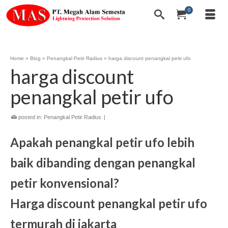
0
Home
»
Blog
»
Penangkal Petir Radius
»
harga discount penangkal petir ufo
harga discount
penangkal petir ufo
posted in:
Penangkal Petir Radius
|
Apakah penangkal petir ufo lebih
baik dibanding dengan penangkal
petir konvensional?
Harga discount penangkal petir ufo
termurah di jakarta