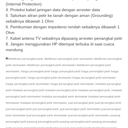
(Internal Protection)
4. Proteksi kabel jaringan data dengan arrester data
5. Salurkan aliran petir ke tanah dengan aman (Grounding)
sebaiknya dibawah 1 Ohm
6. Pembumian dengan impedensi rendah sebaiknya dibawah 1
Ohm
7. Kabel antena TV sebaiknya dipasang arrester penangkal petir
8. Jangan menggunakan HP ditempat terbuka di saat cuaca
mendung
distributor penangkal petir
,
distributor penangkal petir stormaster distributor penangkal
petir stormaster distributor penangkal petir stormaster distributor penangkal petir
stormaster
,
harga penangkal petir harga penangkal petir harga penangkal petir harga
penangkal petir
,
harga penangkal petir stormaster harga penangkal petir stormaster
harga penangkal petir stormaster harga penangkal petir stormaster
,
instalasi penangkal
petir instalasi penangkal petir instalasi penangkal petir instalasi penangkal petir
,
instalasi
penangkal petir stormaster instalasi penangkal petir stormaste instalasi penangkal petir
stormaster instalasi penangkal petir stormaster
,
jual penangkal petir jual penangkal petir
jual penangkal petir jual penangkal petir
,
jual penangkal petir stormaster jual penangkal
petir stormaster jual penangkal petir stormaster jual penangkal petir stormaster
,
pasang
penangkal petir pasang penangkal petir pasang penangkal petir pasang penangkal
petir
,
pasang penangkal petir stormaster pasang penangkal petir stormaster pasang