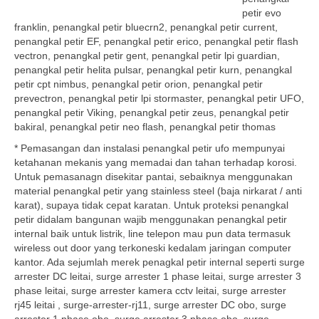
petir evo
franklin, penangkal petir bluecrn2, penangkal petir current,
penangkal petir EF, penangkal petir erico, penangkal petir flash
vectron, penangkal petir gent, penangkal petir lpi guardian,
penangkal petir helita pulsar, penangkal petir kurn, penangkal
petir cpt nimbus, penangkal petir orion, penangkal petir
prevectron, penangkal petir lpi stormaster, penangkal petir UFO,
penangkal petir Viking, penangkal petir zeus, penangkal petir
bakiral, penangkal petir neo flash, penangkal petir thomas
* Pemasangan dan instalasi penangkal petir ufo mempunyai
ketahanan mekanis yang memadai dan tahan terhadap korosi.
Untuk pemasanagn disekitar pantai, sebaiknya menggunakan
material penangkal petir yang stainless steel (baja nirkarat / anti
karat), supaya tidak cepat karatan. Untuk proteksi penangkal
petir didalam bangunan wajib menggunakan penangkal petir
internal baik untuk listrik, line telepon mau pun data termasuk
wireless out door yang terkoneski kedalam jaringan computer
kantor. Ada sejumlah merek penagkal petir internal seperti surge
arrester DC leitai, surge arrester 1 phase leitai, surge arrester 3
phase leitai, surge arrester kamera cctv leitai, surge arrester
rj45 leitai , surge-arrester-rj11, surge arrester DC obo, surge