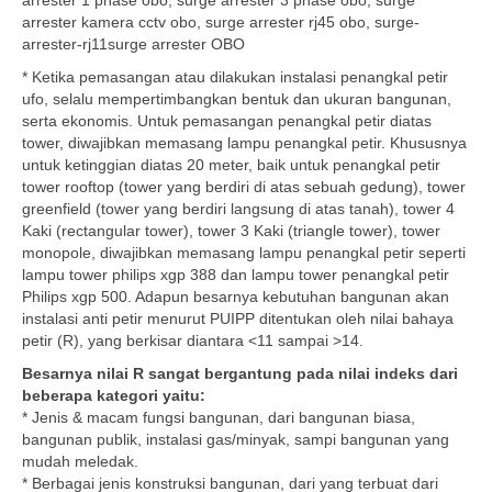
arrester 1 phase obo, surge arrester 3 phase obo, surge
arrester kamera cctv obo, surge arrester rj45 obo, surge-
arrester-rj11surge arrester OBO
* Ketika pemasangan atau dilakukan instalasi penangkal petir
ufo, selalu mempertimbangkan bentuk dan ukuran bangunan,
serta ekonomis. Untuk pemasangan penangkal petir diatas
tower, diwajibkan memasang lampu penangkal petir. Khususnya
untuk ketinggian diatas 20 meter, baik untuk penangkal petir
tower rooftop (tower yang berdiri di atas sebuah gedung), tower
greenfield (tower yang berdiri langsung di atas tanah), tower 4
Kaki (rectangular tower), tower 3 Kaki (triangle tower), tower
monopole, diwajibkan memasang lampu penangkal petir seperti
lampu tower philips xgp 388 dan lampu tower penangkal petir
Philips xgp 500. Adapun besarnya kebutuhan bangunan akan
instalasi anti petir menurut PUIPP ditentukan oleh nilai bahaya
petir (R), yang berkisar diantara <11 sampai >14.
Besarnya nilai R sangat bergantung pada nilai indeks dari
beberapa kategori yaitu:
* Jenis & macam fungsi bangunan, dari bangunan biasa,
bangunan publik, instalasi gas/minyak, sampi bangunan yang
mudah meledak.
* Berbagai jenis konstruksi bangunan, dari yang terbuat dari