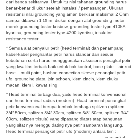
dari benda sekitarnya. Untuk itu nlai tahanan grounding harus
benar-benar di ukur setelah instalasi / pemasangan. Ukuran
resistansi nilai grounding yang aman berkisar maksimal 2 Ohm
sampai dibawah 1 Ohm, diukur dengan alat grounding meter
merek grounding tester krisbow, grounding tester type 4105A
kyoritsu, grounding tester type 4200 kyoritsu, insulator
resistance tester
* Semua alat penyalur petir (head terminal) dan penampang
kabel-kabel penghantar petir harus standar dan sesuai
kebutuhan serta harus mengggunakan aksesoris penagkal petir
yang kwalitas terbaik baik untuk bak kontrol, base plate – air rod
base – multi point, busbar, connection sleeve penangkal petir
ufo, grounding plate, join schoen, klem cincin, klem ckuku
macan, klem l, kawat sling
* Head terminal terbagi dua, yaitu head terminal konvensional
dan head terminal radius (modern). Head terminal penangkal
petir konvensional berupa tombak tembaga splitzen (splitzen
3/4″ 50cm, splitzen 3/4″ 30cm, splitzen 5/8″ 50cm, splitzen 3/4″
60cm, splitzen trisula) yang dipasang diatas atap bangunan
yang sifat nya menggu dating nya petir sambaran langsung.
Head terminal
penangkal petir ufo (modern) antara lain :
penangkal