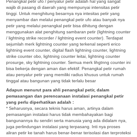
Penangkal petir ufo / penyalur petir adalah hal yang sangat
wajib di pasang di daerah yang mempunyai intensitas petir
tinggi. Untuk menghitung besarnya nya intesitas petir yang
menyambar dan melalui penangkal petir ufo atau banyak nya
petir yang melalui penangkal petir bisa dihitung dengan
menggunakan alat penghitung sambaran petir (lightning counter
/ lightning strike recorder / lightning event counter). Terdapat
sejumlah merk lightning counter yang terkenal seperti erico
lightning event counter, digital flash lightning counter, lightning
strike counter obo, lightning counter leitai, lightning counter
prosurge, sky lightning counter. Semua merk lihgtnng counter ini
bisa bekerja dengan aman dan efektif. Penangkal petir rumah
atau penyalur petir yang memiliki radius khusus untuk rumah
tinggal atau bangunan yang tidak terlalu besar
Adapun menurut para ahli penangkal petir, dalam
pemasangan dan perencanaan instalasi penangkal petir
yang perlu diperhatikan adalah :
* Seharusnya, secara teknis harus aman, artinya dalam
pemasangan instalasi harus tidak membahayakan bagi
bangunannya itu sendiri serta manusia yang ada didalam nya,
juga perlindungan instalasi yang terpasang. Inti nya proses
aliran petir ke tanah harus benar-benar terisolasi dan terproteksi