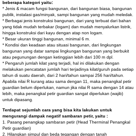
beberapa kategori yaitu:
* Jenis & macam fungsi bangunan, dari bangunan biasa, bangunan
publik, instalasi gas/minyak, sampi bangunan yang mudah meledak.
* Berbagai jenis konstruksi bangunan, dari yang terbuat dari bahan
yang tidak mudah terbakar (logam) dan mudah menyalurkan listrik,
hingga konstruksi dari kayu dengan atap non logam.
* Besar ukuran tinggi bangunan, minimal 6 m.
* Kondisi dan keadaan atau situasi bangunan, dari lingkungan
bangunan yang datar sampai lingkungan bangunan yang berbukit
atau pegunungan dengan ketinggian lebih dari 100 m dpl.
* Pengaruh jumlah kilat yang terjadi, hal ini dilakukan dengan
melakukan pencatatan jumlah hari terjadinya kilat/guruh pada setiap
tahun di suatu daerah, dari 2 hari/tahun sampai 256 hari/tahun.
Apabila nilai R kurang atau sama dengan 11, maka penangkal petir
guardian belum diperlukan, namun jika nilai R sama dengan 14 atau
lebih, maka penangkal petir guardian sangat diperlukan (wajib)
untuk dipasang.
Terdapat sejumlah cara yang bisa kita lakukan untuk
mengurangi dampak negatif sambaran petir, yaitu :
1. Pasang penangkap sambaran petir (Head Therminal Penangkal
Petir guardian)
2. Hilangkan simpul dan beda tegangan dengan tanah