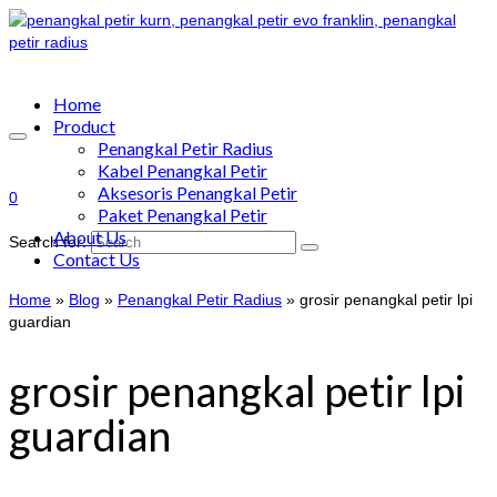
Home
Product
Penangkal Petir Radius
Kabel Penangkal Petir
Aksesoris Penangkal Petir
0
Paket Penangkal Petir
About Us
Search for:
Contact Us
Home
»
Blog
»
Penangkal Petir Radius
»
grosir penangkal petir lpi
guardian
grosir penangkal petir lpi
guardian