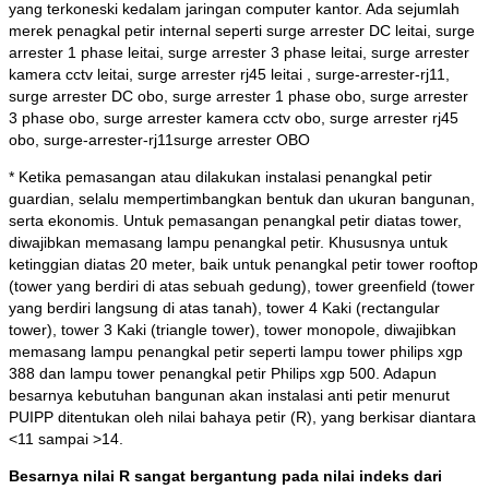
yang terkoneski kedalam jaringan computer kantor. Ada sejumlah
merek penagkal petir internal seperti surge arrester DC leitai, surge
arrester 1 phase leitai, surge arrester 3 phase leitai, surge arrester
kamera cctv leitai, surge arrester rj45 leitai , surge-arrester-rj11,
surge arrester DC obo, surge arrester 1 phase obo, surge arrester
3 phase obo, surge arrester kamera cctv obo, surge arrester rj45
obo, surge-arrester-rj11surge arrester OBO
* Ketika pemasangan atau dilakukan instalasi penangkal petir
guardian, selalu mempertimbangkan bentuk dan ukuran bangunan,
serta ekonomis. Untuk pemasangan penangkal petir diatas tower,
diwajibkan memasang lampu penangkal petir. Khususnya untuk
ketinggian diatas 20 meter, baik untuk penangkal petir tower rooftop
(tower yang berdiri di atas sebuah gedung), tower greenfield (tower
yang berdiri langsung di atas tanah), tower 4 Kaki (rectangular
tower), tower 3 Kaki (triangle tower), tower monopole, diwajibkan
memasang lampu penangkal petir seperti lampu tower philips xgp
388 dan lampu tower penangkal petir Philips xgp 500. Adapun
besarnya kebutuhan bangunan akan instalasi anti petir menurut
PUIPP ditentukan oleh nilai bahaya petir (R), yang berkisar diantara
<11 sampai >14.
Besarnya nilai R sangat bergantung pada nilai indeks dari