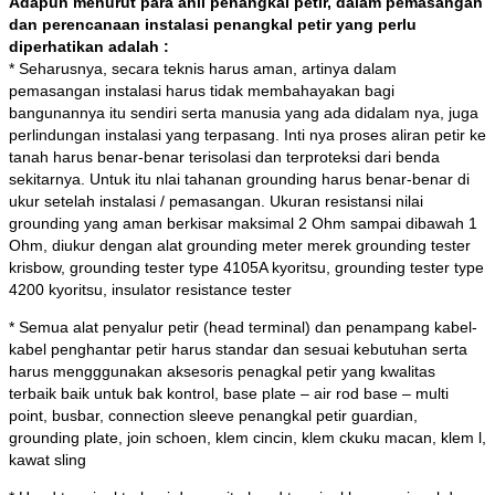
Adapun menurut para ahli penangkal petir, dalam pemasangan
dan perencanaan instalasi penangkal petir yang perlu
diperhatikan adalah :
* Seharusnya, secara teknis harus aman, artinya dalam
pemasangan instalasi harus tidak membahayakan bagi
bangunannya itu sendiri serta manusia yang ada didalam nya, juga
perlindungan instalasi yang terpasang. Inti nya proses aliran petir ke
tanah harus benar-benar terisolasi dan terproteksi dari benda
sekitarnya. Untuk itu nlai tahanan grounding harus benar-benar di
ukur setelah instalasi / pemasangan. Ukuran resistansi nilai
grounding yang aman berkisar maksimal 2 Ohm sampai dibawah 1
Ohm, diukur dengan alat grounding meter merek grounding tester
krisbow, grounding tester type 4105A kyoritsu, grounding tester type
4200 kyoritsu, insulator resistance tester
* Semua alat penyalur petir (head terminal) dan penampang kabel-
kabel penghantar petir harus standar dan sesuai kebutuhan serta
harus mengggunakan aksesoris penagkal petir yang kwalitas
terbaik baik untuk bak kontrol, base plate – air rod base – multi
point, busbar, connection sleeve penangkal petir guardian,
grounding plate, join schoen, klem cincin, klem ckuku macan, klem l,
kawat sling