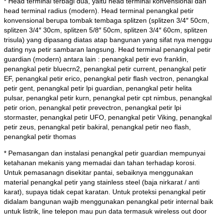
* Head terminal terbagi dua, yaitu head terminal konvensional dan
head terminal radius (modern). Head terminal penangkal petir
konvensional berupa tombak tembaga splitzen (splitzen 3/4″ 50cm,
splitzen 3/4″ 30cm, splitzen 5/8″ 50cm, splitzen 3/4″ 60cm, splitzen
trisula) yang dipasang diatas atap bangunan yang sifat nya menggu
dating nya petir sambaran langsung. Head terminal
penangkal petir
guardian (modern) antara lain : penangkal petir evo franklin,
penangkal petir bluecrn2, penangkal petir current, penangkal petir
EF, penangkal petir erico, penangkal petir flash vectron, penangkal
petir gent, penangkal petir lpi guardian, penangkal petir helita
pulsar, penangkal petir kurn, penangkal petir cpt nimbus, penangkal
petir orion, penangkal petir prevectron, penangkal petir lpi
stormaster, penangkal petir UFO, penangkal petir Viking, penangkal
petir zeus, penangkal petir bakiral, penangkal petir neo flash,
penangkal petir thomas
* Pemasangan dan instalasi penangkal petir guardian mempunyai
ketahanan mekanis yang memadai dan tahan terhadap korosi.
Untuk pemasanagn disekitar pantai, sebaiknya menggunakan
material penangkal petir yang stainless steel (baja nirkarat / anti
karat), supaya tidak cepat karatan. Untuk proteksi penangkal petir
didalam bangunan wajib menggunakan penangkal petir internal baik
untuk listrik, line telepon mau pun data termasuk wireless out door