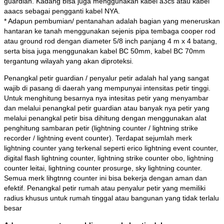
guardian. Kadang bisa juga menggunakan kabel a3cs atau kabel
aaacs sebagai pengganti kabel NYA.
* Adapun pembumian/ pentanahan adalah bagian yang meneruskan
hantaran ke tanah menggunakan sejenis pipa tembaga cooper rod
atau ground rod dengan diameter 5/8 inch panjang 4 m x 4 batang,
serta bisa juga menggunakan kabel BC 50mm, kabel BC 70mm
tergantung wilayah yang akan diproteksi.
Penangkal petir guardian / penyalur petir adalah hal yang sangat
wajib di pasang di daerah yang mempunyai intensitas petir tinggi.
Untuk menghitung besarnya nya intesitas petir yang menyambar
dan melalui penangkal petir guardian atau banyak nya petir yang
melalui penangkal petir bisa dihitung dengan menggunakan alat
penghitung sambaran petir (lightning counter / lightning strike
recorder / lightning event counter). Terdapat sejumlah merk
lightning counter yang terkenal seperti erico lightning event counter,
digital flash lightning counter, lightning strike counter obo, lightning
counter leitai, lightning counter prosurge, sky lightning counter.
Semua merk lihgtnng counter ini bisa bekerja dengan aman dan
efektif. Penangkal petir rumah atau penyalur petir yang memiliki
radius khusus untuk rumah tinggal atau bangunan yang tidak terlalu
besar